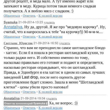
другой рецепт, и меда мало. А тут именно жарят или
запекают в меду. Курица потом такая немного сладкая
получается. А я люблю мясо с сладким. :)
Обратиться
-
Ответить
-
К полной версии
21-09-2014-13:23
удалить
Syamuka
Annataliya
, Ну да, другой. Я же про "медовую корочку". Ну,
считай, что я напросилась к тебе "на курочку!)) М-м-м-м....
Обратиться
-
Ответить
-
К полной версии
21-09-2014-16:50
удалить
Светлана_Юристик
Странно, что вам не преподнесли самое шотландское блюдо
- хаггис. Если б я пошла в ресторан шотландской кухни, то
только раджи него. И собственно именно по тому,
насколько правильно его готовят и подают и определяется,
насколько ресторан оправдывает, что он шотландский.
Правда, в Эдинбурге я ела хаггис в одном из самых лучших
заведений Last drop, после него оценить другое
приготовление будет сложно. Зашла в меню "Шотландской
клетки" - цены убили просто наповал!
Обратиться
-
Ответить
-
К полной версии
21-09-2014-19:04
удалить
Annataliya
Ха, не вопрос. :))
Ответ на комментарий Syamuka
#
Обратиться
-
Ответить
-
К полной версии