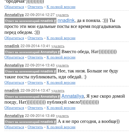
"бродячая"))))))))))))
Обратиться
-
Ответить
-
К полной версии
22-09-2014-12:27
удалить
Annataliya
nnadink
, да я поняла. :))) Ты
Ответ на комментарий nnadink
#
просто эти мои едальные посты все время подгадываешь
перед обедом. :)))
Обратиться
-
Ответить
-
К полной версии
22-09-2014-13:41
удалить
nnadink
Вместо обеда, Нат))))))))))))
Ответ на комментарий Annataliya
#
Обратиться
-
Ответить
-
К полной версии
22-09-2014-13:43
удалить
Annataliya
Нее, так низя. Больше не буду
Ответ на комментарий nnadink
#
такие посты публиковать, иди обедай. :)
Обратиться
-
Ответить
-
К полной версии
22-09-2014-13:47
удалить
nnadink
Annataliya
, Я уже скоро домой
Ответ на комментарий Annataliya
#
поеду, Нат))))))))))))) публикуй смело!))))))))))))
Обратиться
-
Ответить
-
К полной версии
22-09-2014-13:49
удалить
Annataliya
А я не про сегодня, а вообще))
Ответ на комментарий nnadink
#
Обратиться
-
Ответить
-
К полной версии