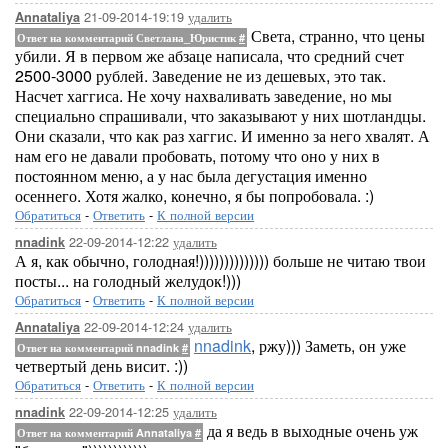
21-09-2014-19:19
удалить
Annataliya
Света, странно, что цены
Ответ на комментарий Светлана_Юристик
#
убили. Я в первом же абзаце написала, что средний счет
2500-3000 рублей. Заведение не из дешевых, это так.
Насчет хаггиса. Не хочу нахваливать заведение, но мы
специально спрашивали, что заказывают у них шотландцы.
Они сказали, что как раз хаггис. И именно за него хвалят. А
нам его не давали пробовать, потому что оно у них в
постоянном меню, а у нас была дегустация именно
осеннего. Хотя жалко, конечно, я бы попробовала. :)
Обратиться
-
Ответить
-
К полной версии
22-09-2014-12:22
удалить
nnadink
А я, как обычно, голодная!)))))))))))))) больше не читаю твои
посты... на голодный желудок!)))
Обратиться
-
Ответить
-
К полной версии
22-09-2014-12:24
удалить
Annataliya
nnadink
, ржу))) Заметь, он уже
Ответ на комментарий nnadink
#
четвертый день висит. :))
Обратиться
-
Ответить
-
К полной версии
22-09-2014-12:25
удалить
nnadink
да я ведь в выходные очень уж
Ответ на комментарий Annataliya
#