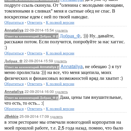
подруге ссыль скинула. От "оленина с молодыми овощами,
томленными в сливках" меня и сытные обед не спас. В
воскресенье идем с ней по твоей наводке.
Обратиться
-
Ответить
-
К полной версии
22-09-2014-15:54
удалить
Annataliya
Добрая_Ф
, :))) Ну, давайте,
Ответ на комментарий Добрая_Ф
#
расскажи потом. Если получится, попробуйте за нас хаггис.
:)
Обратиться
-
Ответить
-
К полной версии
22-09-2014-15:59
удалить
Добрая_Ф
Annataliya
, не обещаю :) я тут
Ответ на комментарий Annataliya
#
меню пролистала :))) на все, что меня зацепила, моих
физических и финансовых возможностей вряд ли хватит :)
Обратиться
-
Ответить
-
К полной версии
22-09-2014-16:00
удалить
Annataliya
Дааа, цены там внушительные,
Ответ на комментарий Добрая_Ф
#
что есть, то есть... :(
Обратиться
-
Ответить
-
К полной версии
25-09-2014-17:09
удалить
JBekkie
в этом ресторане мы отмечали новогодний корпоратив на
моей прошлой работе, т.е. 2,5 года назад. помню, что было