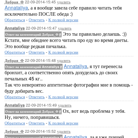
22-09-2014-15:45
удалить
Добрая_Ф
Annataliya
, а я вообще завела себе правило читать тебя
исключительно ПОСЛЕ обеда :)
Обратиться
-
Ответить
-
К полной версии
22-09-2014-15:47
удалить
Annataliya
Это ты правильно делаешь. :))
Ответ на комментарий Добрая_Ф
#
Кстати, мне обиднее всего читать про еду во время диеты.
Это вообще редкая пичалька.
Обратиться
-
Ответить
-
К полной версии
22-09-2014-15:48
удалить
Добрая_Ф
Annataliya
, я тут перенесла
Ответ на комментарий Annataliya
#
бронхит, а соответственно опять дохуделась до своих
печальных 45 кг..
Так что невероятно аппетитные фотографии мне в помощь -
буду добирать вес.
Обратиться
-
Ответить
-
К полной версии
22-09-2014-15:49
удалить
Annataliya
Ох, вот ведь проблема у тебя.
Ответ на комментарий Добрая_Ф
#
Ну, ничего, поправишься.
Обратиться
-
Ответить
-
К полной версии
22-09-2014-15:52
удалить
Добрая_Ф
Annataliya
, да я уже лучшей
Ответ на комментарий Annataliya
#