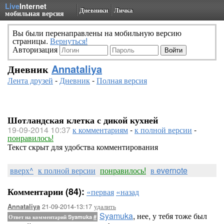
Live
Internet
Дневники
Личка
мобильная версия
Вы были перенаправлены на мобильную версию
страницы.
Вернуться!
Авторизация
Дневник
Annataliya
Лента друзей
-
Дневник
-
Полная версия
Шотландская клетка с дикой кухней
19-09-2014 10:37
к комментариям
-
к полной версии
-
понравилось!
Текст скрыт для удобства комментирования
вверх^
к полной версии
понравилось!
в evernote
Комментарии (84):
«первая
«назад
21-09-2014-13:17
удалить
Annataliya
Syamuka
, нее, у тебя тоже был
Ответ на комментарий Syamuka
#