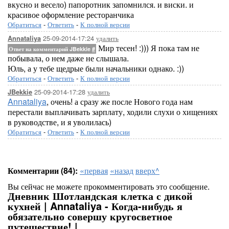
вкусно и весело) папоротник запомнился. и виски. и
красивое оформление ресторанчика
Обратиться
-
Ответить
-
К полной версии
25-09-2014-17:24
удалить
Annataliya
Мир тесен! :))) Я пока там не
Ответ на комментарий JBekkie
#
побывала, о нем даже не слышала.
Юль, а у тебе щедрые были начальники однако. :))
Обратиться
-
Ответить
-
К полной версии
25-09-2014-17:28
удалить
JBekkie
Annataliya
, очень! а сразу же после Нового года нам
перестали выплачивать зарплату, ходили слухи о хищениях
в руководстве, и я уволилась)
Обратиться
-
Ответить
-
К полной версии
Комментарии (84):
«первая
«назад
вверх^
Вы сейчас не можете прокомментировать это сообщение.
Дневник Шотландская клетка с дикой
кухней | Annataliya - Когда-нибудь я
обязательно совершу кругосветное
путешествие! |