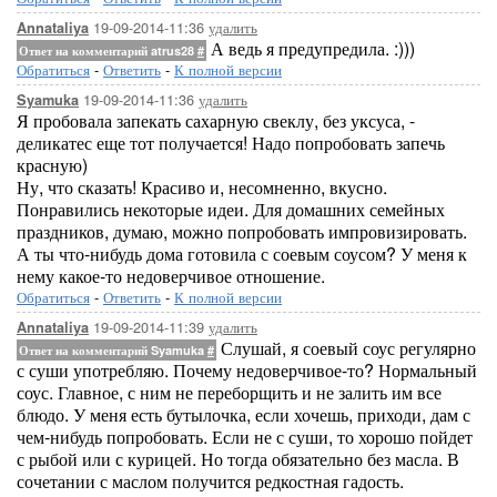
19-09-2014-11:36
удалить
Annataliya
А ведь я предупредила. :)))
Ответ на комментарий atrus28
#
Обратиться
-
Ответить
-
К полной версии
19-09-2014-11:36
удалить
Syamuka
Я пробовала запекать сахарную свеклу, без уксуса, -
деликатес еще тот получается! Надо попробовать запечь
красную)
Ну, что сказать! Красиво и, несомненно, вкусно.
Понравились некоторые идеи. Для домашних семейных
праздников, думаю, можно попробовать импровизировать.
А ты что-нибудь дома готовила с соевым соусом? У меня к
нему какое-то недоверчивое отношение.
Обратиться
-
Ответить
-
К полной версии
19-09-2014-11:39
удалить
Annataliya
Слушай, я соевый соус регулярно
Ответ на комментарий Syamuka
#
с суши употребляю. Почему недоверчивое-то? Нормальный
соус. Главное, с ним не переборщить и не залить им все
блюдо. У меня есть бутылочка, если хочешь, приходи, дам с
чем-нибудь попробовать. Если не с суши, то хорошо пойдет
с рыбой или с курицей. Но тогда обязательно без масла. В
сочетании с маслом получится редкостная гадость.