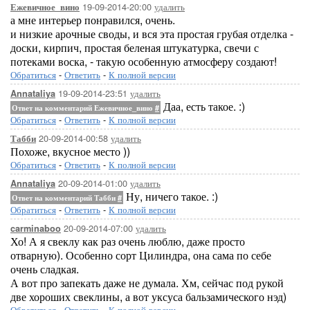
19-09-2014-20:00
удалить
Ежевичное_вино
а мне интерьер понравился, очень.
и низкие арочные своды, и вся эта простая грубая отделка -
доски, кирпич, простая беленая штукатурка, свечи с
потеками воска, - такую особенную атмосферу создают!
Обратиться
-
Ответить
-
К полной версии
19-09-2014-23:51
удалить
Annataliya
Даа, есть такое. :)
Ответ на комментарий Ежевичное_вино
#
Обратиться
-
Ответить
-
К полной версии
20-09-2014-00:58
удалить
Табби
Похоже, вкусное место ))
Обратиться
-
Ответить
-
К полной версии
20-09-2014-01:00
удалить
Annataliya
Ну, ничего такое. :)
Ответ на комментарий Табби
#
Обратиться
-
Ответить
-
К полной версии
20-09-2014-07:00
удалить
carminaboo
Хо! А я свеклу как раз очень люблю, даже просто
отварную). Особенно сорт Цилиндра, она сама по себе
очень сладкая.
А вот про запекать даже не думала. Хм, сейчас под рукой
две хороших свеклины, а вот уксуса бальзамического нэд)
Обратиться
-
Ответить
-
К полной версии