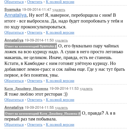
Обратиться
-
Ответить
-
К полной версии
19-09-2014-11:47
удалить
Syamuka
Annataliya
, Ну вот! Я, наверное, переборщила с ним! В
итоге - все выбросила. Да, надо будет попробовать у тебя и
по ходу проконсультироваться.
Обратиться
-
Ответить
-
К полной версии
19-09-2014-11:50
удалить
Annataliya
О, его буквально пару чайных
Ответ на комментарий Syamuka
#
ложек на всю курицу надо. А суши в него просто легонько
макаешь, не целиком. Иначе, правда, есть не станешь.
Кстати, в Камбодже с ним готовят улётную курицу. Но
добавляют лемон-грасс и сок лайма еще. Где у нас тут брать
первое, я без понятия, увы.
Обратиться
-
Ответить
-
К полной версии
19-09-2014-11:53
удалить
Катя_Дизайнер_Иванова
Я тоже люблю этот ресторан :))
Обратиться
-
Ответить
-
К полной версии
19-09-2014-11:55
удалить
Annataliya
О, правда? А я в
Ответ на комментарий Катя_Дизайнер_Иванова
#
первый раз там побывала.
Обратиться
-
Ответить
-
К полной версии