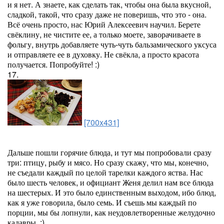
и я нет. А знаете, как сделать так, чтобы она была вкусной,
сладкой, такой, что сразу даже не поверишь, что это - она.
Всё очень просто, нас Юрий Алексеевич научил. Берете
свёклину, не чистите ее, а только моете, заворачиваете в
фольгу, внутрь добавляете чуть-чуть бальзамического уксуса
и отправляете ее в духовку. Не свёкла, а просто красота
получается. Попробуйте! :)
17.
[700x431]
Дальше пошли горячие блюда, и тут мы попробовали сразу
три: птицу, рыбу и мясо. Но сразу скажу, что мы, конечно,
не съедали каждый по целой тарелки каждого яства. Нас
было шесть человек, и официант Женя делил нам все блюда
на шестерых. И это было единственным выходом, ибо блюд,
как я уже говорила, было семь. И съешь мы каждый по
порции, мы бы лопнули, как неудовлетворенные желудочно
кадавры. :)