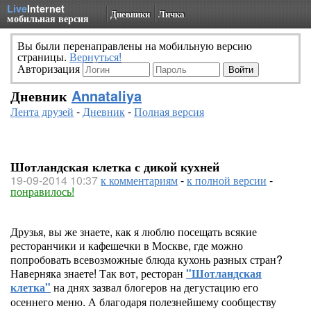
Live
Internet
Дневники
Личка
мобильная версия
Вы были перенаправлены на мобильную версию
страницы.
Вернуться!
Авторизация
Дневник
Annataliya
Лента друзей
-
Дневник
-
Полная версия
Шотландская клетка с дикой кухней
19-09-2014 10:37
к комментариям
-
к полной версии
-
понравилось!
Друзья, вы же знаете, как я люблю посещать всякие
ресторанчики и кафешечки в Москве, где можно
попробовать всевозможные блюда кухонь разных стран?
Наверняка знаете! Так вот, ресторан
"Шотландская
клетка"
на днях зазвал блогеров на дегустацию его
осеннего меню. А благодаря полезнейшему сообществу