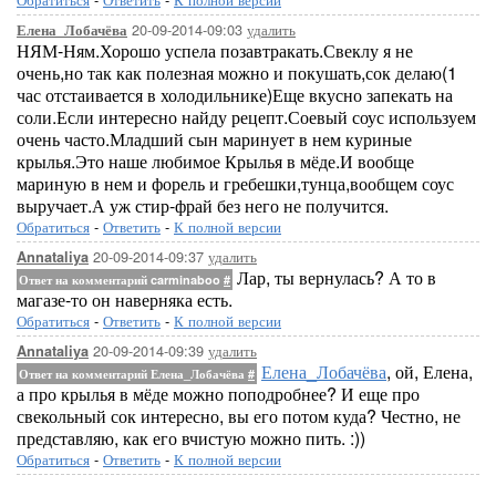
20-09-2014-09:03
удалить
Елена_Лобачёва
НЯМ-Ням.Хорошо успела позавтракать.Свеклу я не
очень,но так как полезная можно и покушать,сок делаю(1
час отстаивается в холодильнике)Еще вкусно запекать на
соли.Если интересно найду рецепт.Соевый соус используем
очень часто.Младший сын маринует в нем куриные
крылья.Это наше любимое Крылья в мёде.И вообще
мариную в нем и форель и гребешки,тунца,вообщем соус
выручает.А уж стир-фрай без него не получится.
Обратиться
-
Ответить
-
К полной версии
20-09-2014-09:37
удалить
Annataliya
Лар, ты вернулась? А то в
Ответ на комментарий carminaboo
#
магазе-то он наверняка есть.
Обратиться
-
Ответить
-
К полной версии
20-09-2014-09:39
удалить
Annataliya
Елена_Лобачёва
, ой, Елена,
Ответ на комментарий Елена_Лобачёва
#
а про крылья в мёде можно поподробнее? И еще про
свекольный сок интересно, вы его потом куда? Честно, не
представляю, как его вчистую можно пить. :))
Обратиться
-
Ответить
-
К полной версии