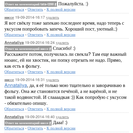
Пожалуйста. :)
Ответ на комментарий tata-l200
#
Обратиться
-
Ответить
-
К полной версии
19-09-2014-16:17
удалить
ниссе
Я вот свёклу тоже запекаю последнее время, надо теперь с
уксусом попробовать запечь. Хороший пост, уютный.:)
Обратиться
-
Ответить
-
К полной версии
19-09-2014-16:24
удалить
Annataliya
Спасибо! :)
Ответ на комментарий ниссе
#
Расскажите потом, получилась ли свекла? Там еще важный
нюанс, ей ни хвостик, ни попку отрезать не надо. Прямо,
как есть в фольгу.
Обратиться
-
Ответить
-
К полной версии
19-09-2014-16:31
удалить
ниссе
Annataliya
, да, я её только мою тщательно и заворачиваю в
фольгу. Она же становится печёной, а не варёной, и не
такой водянистой. И слаааадкая :)) Как попробую с уксусом
- обязательно опишу.
Обратиться
-
Ответить
-
К полной версии
19-09-2014-16:40
удалить
Annataliya
Дааа! :)
Ответ на комментарий ниссе
#
Обратиться
-
Ответить
-
К полной версии