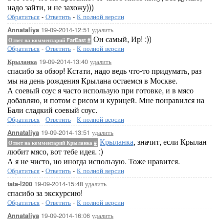
надо зайти, и не захожу)))
Обратиться
-
Ответить
-
К полной версии
19-09-2014-12:51
удалить
Annataliya
Он самый, Ир! :))
Ответ на комментарий FarEast
#
Обратиться
-
Ответить
-
К полной версии
19-09-2014-13:40
удалить
Крыланка
спасибо за обзор! Кстати, надо ведь что-то придумать, раз
мы на день рождения Крылана остаемся в Москве.
А соевый соус я часто использую при готовке, и в мясо
добавляю, и потом с рисом и курицей. Мне понравился на
Бали сладкий соевый соус.
Обратиться
-
Ответить
-
К полной версии
19-09-2014-13:51
удалить
Annataliya
Крыланка
, значит, если Крылан
Ответ на комментарий Крыланка
#
любит мясо, вот тебе идея. :)
А я не чисто, но иногда использую. Тоже нравится.
Обратиться
-
Ответить
-
К полной версии
19-09-2014-15:48
удалить
tata-l200
спасибо за экскурсию!
Обратиться
-
Ответить
-
К полной версии
19-09-2014-16:06
удалить
Annataliya