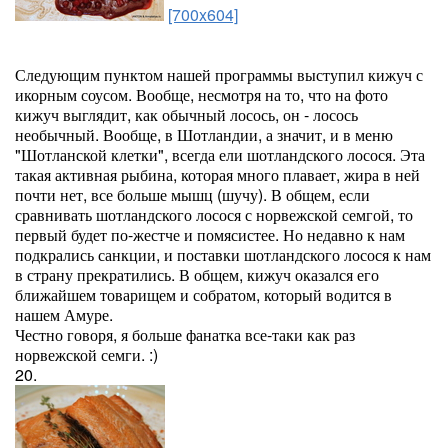
[700x604]
Следующим пунктом нашей программы выступил кижуч с
икорным соусом. Вообще, несмотря на то, что на фото
кижуч выглядит, как обычный лосось, он - лосось
необычный. Вообще, в Шотландии, а значит, и в меню
"Шотланской клетки", всегда ели шотландского лосося. Эта
такая активная рыбина, которая много плавает, жира в ней
почти нет, все больше мышц (шучу). В общем, если
сравнивать шотландского лосося с норвежской семгой, то
первый будет по-жестче и помясистее. Но недавно к нам
подкрались санкции, и поставки шотландского лосося к нам
в страну прекратились. В общем, кижуч оказался его
ближайшем товарищем и собратом, который водится в
нашем Амуре.
Честно говоря, я больше фанатка все-таки как раз
норвежской семги. :)
20.