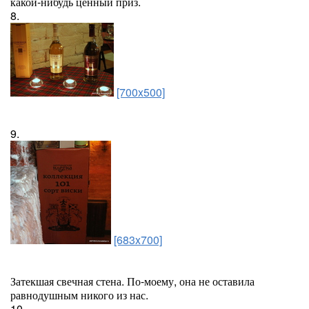
какой-нибудь ценный приз.
8.
[700x500]
9.
[683x700]
Затекшая свечная стена. По-моему, она не оставила
равнодушным никого из нас.
10.