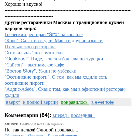
Хорошо и вкусно!
-----------------------------------------------------------------------------------
--------------------------------
Другие ресторанчики Москвы с традиционной кухней
народов мира:
Греческий ресторан "Sito" на корабле
"Корё". Салат из студня Маша и другие изыски
Пхеньянского ресторана
"Хинкальная" по-грузински
"Ocakbasi''. Пиде, гювеч и баклава по-турецки
"Сайгон" - вьетнамское кафе
"Восток-Story". Ужин по-узбекски
"Осетинские пироги". О том, как мы ходили есть
осетинские пироги
"Аддис-Абеба". Сказ о том, как мы в эфиопский ресторан
ходили
вверх^
к полной версии
понравилось!
в evernote
Комментарии (84):
вперёд»
последняя»
19-09-2014-11:34
удалить
atrus28
Не, так нельзя! Слюной изошлась...
Обратиться
-
Ответить
-
К полной версии