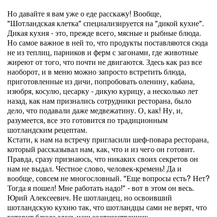
Но давайте я вам уже о еде расскажу! Вообще,
"Шотландская клетка" специализируется на "дикой кухне".
Дикая кухня - это, прежде всего, мясные и рыбные блюда.
Но самое важное в ней то, что продукты поставляются сюда
не из теплиц, парников и ферм с загонами, где животные
жиреют от того, что почти не двигаются. Здесь как раз все
наоборот, и в меню можно запросто встретить блюда,
приготовленные из дичи, попробовать оленину, кабана,
изюбря, косулю, цесарку - дикую курицу, а несколько лет
назад, как нам признались сотрудники ресторана, было
дело, что подавали даже медвежатину. О, как! Ну, и,
разумеется, все это готовится по традиционным
шотландским рецептам.
Кстати, к нам на встречу пригласили шеф-повара ресторана,
который рассказывал нам, как, что и из чего он готовит.
Правда, сразу признаюсь, что никаких своих секретов он
нам не выдал. Честное слово, человек-кремень! Да и
вообще, совсем не многословный. "Еще вопросы есть? Нет?
Тогда я пошел! Мне работать надо!" - вот в этом он весь.
Юрий Алексеевич. Не шотландец, но освоивший
шотландскую кухню так, что шотландцы сами не верят, что
готовит блюда здесь наш соотечественник.