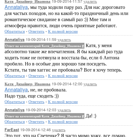
19-09-2014-11:57
удалить
Катя_Дизайнер_Иванова
Annataliya
, мы туда ходили пару раз. Для нас дороговато
для частых походов, но на какой-то праздничный день или
романтическое свидание в самый раз :)) Мне там и
атмосфера нравится, люди очень приятные работают.
Обратиться
-
Ответить
-
К полной версии
19-09-2014-11:59
удалить
Annataliya
Катя, у меня
Ответ на комментарий Катя_Дизайнер_Иванова
#
абсолютно такие же впечатления. Я бы каждый раз туда
ходить тоже не потянула и восстала бы, если б Антона
пробило. Но в особые дни хорошо там посидеть.
Кстати, ты там хаггис не пробовала? Вот я хочу теперь.
Обратиться
-
Ответить
-
К полной версии
19-09-2014-12:00
удалить
Катя_Дизайнер_Иванова
Annataliya
, не, не пробовала.
Надо туда, еще сходить :))
Обратиться
-
Ответить
-
К полной версии
19-09-2014-12:03
удалить
Annataliya
Да! :)
Ответ на комментарий Катя_Дизайнер_Иванова
#
Обратиться
-
Ответить
-
К полной версии
19-09-2014-12:46
удалить
FarEast
Это тот, что на Сретенке? Я часто мимо хожу, все думаю,