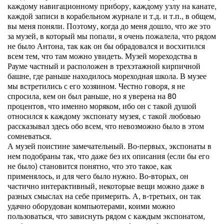
каждому навигационному прибору, каждому узлу на канате,
каждой записи в корабельном журнале и т.д. и т.п., в общем,
вы меня поняли. Поэтому, когда до меня дошло, что же это
за музей, в который мы попали, я очень пожалела, что рядом
не было Антона, так как он бы обрадовался и восхитился
всем тем, что там можно увидеть. Музей мореходства в
Рауме частный и расположен в трехэтажной кирпичной
башне, где раньше находилось мореходная школа. В музее
мы встретились с его хозяином. Честно говоря, я не
спросила, кем он был раньше, но я уверена на 80
процентов, что именно моряком, ибо он с такой душой
относился к каждому экспонату музея, с такой любовью
рассказывал здесь обо всем, что невозможно было в этом
сомневаться.
А музей поистине замечательный. Во-первых, экспонаты в
нем подобраны так, что даже без их описания (если бы его
не было) становится понятно, что это такое, как
применялось, и для чего было нужно. Во-вторых, он
частично интерактивный, некоторые вещи можно даже в
разных смыслах на себе примерить. А, в-третьих, он так
удачно оборудован компьютерами, коими можно
пользоваться, что зависнуть рядом с каждым экспонатом,