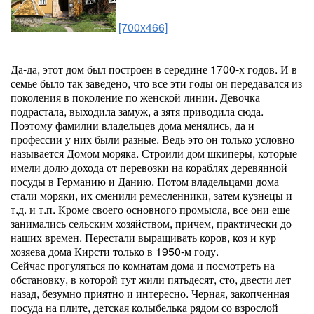
[700x466]
Да-да, этот дом был построен в середине 1700-х годов. И в
семье было так заведено, что все эти годы он передавался из
поколения в поколение по женской линии. Девочка
подрастала, выходила замуж, а зятя приводила сюда.
Поэтому фамилии владельцев дома менялись, да и
профессии у них были разные. Ведь это он только условно
называется Домом моряка. Строили дом шкиперы, которые
имели долю дохода от перевозки на кораблях деревянной
посуды в Германию и Данию. Потом владельцами дома
стали моряки, их сменили ремесленники, затем кузнецы и
т.д. и т.п. Кроме своего основного промысла, все они еще
занимались сельским хозяйством, причем, практически до
наших времен. Перестали выращивать коров, коз и кур
хозяева дома Кирсти только в 1950-м году.
Сейчас прогуляться по комнатам дома и посмотреть на
обстановку, в которой тут жили пятьдесят, сто, двести лет
назад, безумно приятно и интересно. Черная, закопченная
посуда на плите, детская колыбелька рядом со взрослой