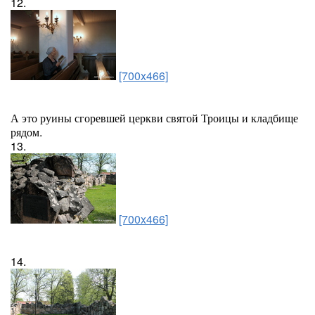
12.
[700x466]
А это руины сгоревшей церкви святой Троицы и кладбище
рядом.
13.
[700x466]
14.