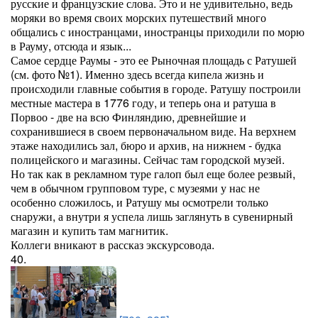
русские и французские слова. Это и не удивительно, ведь
моряки во время своих морских путешествий много
общались с иностранцами, иностранцы приходили по морю
в Рауму, отсюда и язык...
Самое сердце Раумы - это ее Рыночная площадь с Ратушей
(см. фото №1). Именно здесь всегда кипела жизнь и
происходили главные события в городе. Ратушу построили
местные мастера в 1776 году, и теперь она и ратуша в
Порвоо - две на всю Финляндию, древнейшие и
сохранившиеся в своем первоначальном виде. На верхнем
этаже находились зал, бюро и архив, на нижнем - будка
полицейского и магазины. Сейчас там городской музей.
Но так как в рекламном туре галоп был еще более резвый,
чем в обычном групповом туре, с музеями у нас не
особенно сложилось, и Ратушу мы осмотрели только
снаружи, а внутри я успела лишь заглянуть в сувенирный
магазин и купить там магнитик.
Коллеги вникают в рассказ экскурсовода.
40.