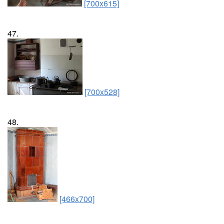
[700x615]
47.
[700x528]
48.
[466x700]