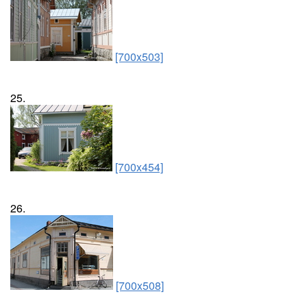
[700x503]
25.
[700x454]
26.
[700x508]