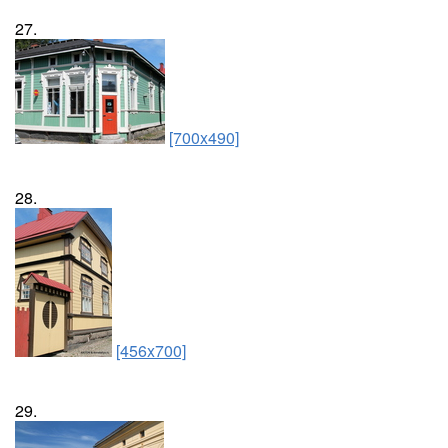
27.
[700x490]
28.
[456x700]
29.