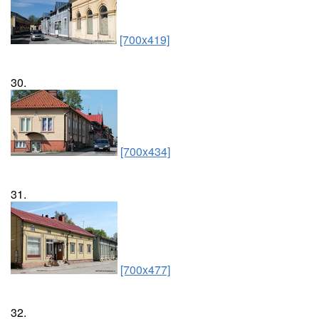
[700x419]
30.
[700x434]
31.
[700x477]
32.