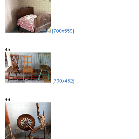
[700x559]
45.
[700x452]
46.