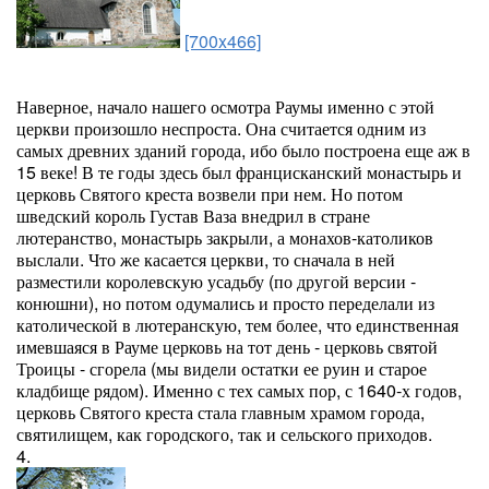
[700x466]
Наверное, начало нашего осмотра Раумы именно с этой
церкви произошло неспроста. Она считается одним из
самых древних зданий города, ибо было построена еще аж в
15 веке! В те годы здесь был францисканский монастырь и
церковь Святого креста возвели при нем. Но потом
шведский король Густав Ваза внедрил в стране
лютеранство, монастырь закрыли, а монахов-католиков
выслали. Что же касается церкви, то сначала в ней
разместили королевскую усадьбу (по другой версии -
конюшни), но потом одумались и просто переделали из
католической в лютеранскую, тем более, что единственная
имевшаяся в Рауме церковь на тот день - церковь святой
Троицы - сгорела (мы видели остатки ее руин и старое
кладбище рядом). Именно с тех самых пор, с 1640-х годов,
церковь Святого креста стала главным храмом города,
святилищем, как городского, так и сельского приходов.
4.