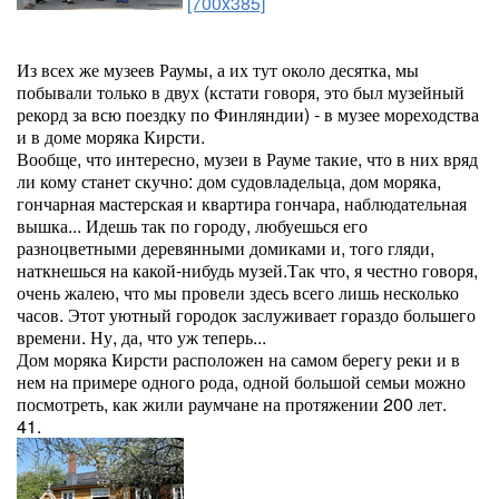
[700x385]
Из всех же музеев Раумы, а их тут около десятка, мы
побывали только в двух (кстати говоря, это был музейный
рекорд за всю поездку по Финляндии) - в музее мореходства
и в доме моряка Кирсти.
Вообще, что интересно, музеи в Рауме такие, что в них вряд
ли кому станет скучно: дом судовладельца, дом моряка,
гончарная мастерская и квартира гончара, наблюдательная
вышка... Идешь так по городу, любуешься его
разноцветными деревянными домиками и, того гляди,
наткнешься на какой-нибудь музей.Так что, я честно говоря,
очень жалею, что мы провели здесь всего лишь несколько
часов. Этот уютный городок заслуживает гораздо большего
времени. Ну, да, что уж теперь...
Дом моряка Кирсти расположен на самом берегу реки и в
нем на примере одного рода, одной большой семьи можно
посмотреть, как жили раумчане на протяжении 200 лет.
41.