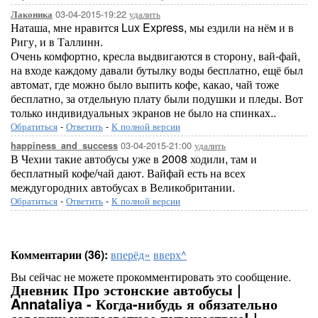
03-04-2015-19:22
удалить
Лаконика
Наташа, мне нравится Lux Express, мы ездили на нём и в
Ригу, и в Таллинн.
Очень комфортно, кресла выдвигаются в сторону, вай-фай,
на входе каждому давали бутылку воды бесплатно, ещё был
автомат, где можно было выпить кофе, какао, чай тоже
бесплатно, за отдельную плату были подушки и пледы. Вот
только индивидуальных экранов не было на спинках..
Обратиться
-
Ответить
-
К полной версии
03-04-2015-21:00
удалить
happiness_and_success
В Чехии такие автобусы уже в 2008 ходили, там и
бесплатный кофе/чай дают. Вайфай есть на всех
междугородних автобусах в Великобритании.
Обратиться
-
Ответить
-
К полной версии
Комментарии (36):
вперёд»
вверх^
Вы сейчас не можете прокомментировать это сообщение.
Дневник Про эстонские автобусы |
Annataliya - Когда-нибудь я обязательно
совершу кругосветное путешествие! |