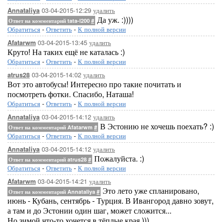
03-04-2015-12:29
удалить
Annataliya
Да уж. :))))
Ответ на комментарий tata-l200
#
Обратиться
-
Ответить
-
К полной версии
03-04-2015-13:45
удалить
Afatarwm
Круто! На таких ещё не каталась :)
Обратиться
-
Ответить
-
К полной версии
03-04-2015-14:02
удалить
atrus28
Вот это автобусы! Интересно про такие почитать и
посмотреть фотки. Спасибо, Наташа!
Обратиться
-
Ответить
-
К полной версии
03-04-2015-14:12
удалить
Annataliya
В Эстонию не хочешь поехать? :)
Ответ на комментарий Afatarwm
#
Обратиться
-
Ответить
-
К полной версии
03-04-2015-14:12
удалить
Annataliya
Пожалуйста. :)
Ответ на комментарий atrus28
#
Обратиться
-
Ответить
-
К полной версии
03-04-2015-14:21
удалить
Afatarwm
Это лето уже спланировано,
Ответ на комментарий Annataliya
#
июнь - Кубань, сентябрь - Турция. В Ивангород давно зовут,
а там и до Эстонии один шаг, может сложится...
Но зимой что-то хочется в тёплые края )))