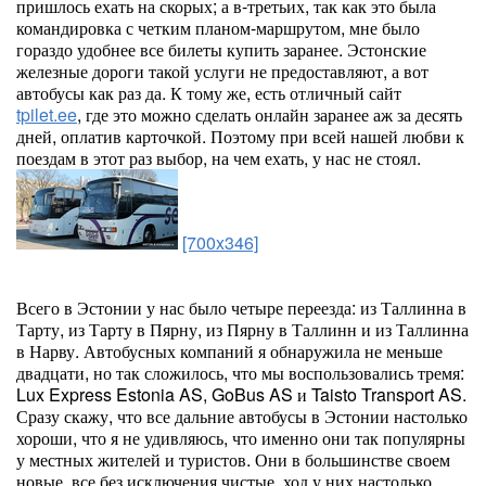
пришлось ехать на скорых; а в-третьих, так как это была
командировка с четким планом-маршрутом, мне было
гораздо удобнее все билеты купить заранее. Эстонские
железные дороги такой услуги не предоставляют, а вот
автобусы как раз да. К тому же, есть отличный сайт
tpilet.ee
, где это можно сделать онлайн заранее аж за десять
дней, оплатив карточкой. Поэтому при всей нашей любви к
поездам в этот раз выбор, на чем ехать, у нас не стоял.
[700x346]
Всего в Эстонии у нас было четыре переезда: из Таллинна в
Тарту, из Тарту в Пярну, из Пярну в Таллинн и из Таллинна
в Нарву. Автобусных компаний я обнаружила не меньше
двадцати, но так сложилось, что мы воспользовались тремя:
Lux Express Estonia AS, GoBus AS и Taisto Transport AS.
Сразу скажу, что все дальние автобусы в Эстонии настолько
хороши, что я не удивляюсь, что именно они так популярны
у местных жителей и туристов. Они в большинстве своем
новые, все без исключения чистые, ход у них настолько