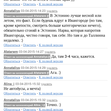
Обратиться
-
Ответить
-
К полной версии
03-04-2015-14:23
удалить
Annataliya
В Эстонию лучше весной или
Ответ на комментарий Afatarwm
#
летом, это факт. Если будешь вдруг в Ивангороде (но там,
кроме крепости, смотреть больше категорически нечего),
обязательно сгоняй в Эстонию. Нарва, которая напротив
Ивангорода, честно говоря, так себе. Но там и до Таллинна
недалеко. :)
Обратиться
-
Ответить
-
К полной версии
03-04-2015-14:27
удалить
Afatarwm
Да, там 3-4 часа, кажется.
Ответ на комментарий Annataliya
#
Обратиться
-
Ответить
-
К полной версии
03-04-2015-14:29
удалить
Annataliya
Ага. :)
Ответ на комментарий Afatarwm
#
Обратиться
-
Ответить
-
К полной версии
03-04-2015-15:32
удалить
Alina_i
Не автобусы, а мечта)
Обратиться
-
Ответить
-
К полной версии
03-04-2015-15:32
удалить
Annataliya
Точно. :)
Ответ на комментарий Alina_i
#
Обратиться
-
Ответить
-
К полной версии