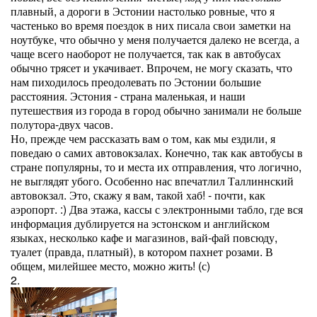
плавный, а дороги в Эстонии настолько ровные, что я
частенько во время поездок в них писала свои заметки на
ноутбуке, что обычно у меня получается далеко не всегда, а
чаще всего наоборот не получается, так как в автобусах
обычно трясет и укачивает. Впрочем, не могу сказать, что
нам пиходилось преодолевать по Эстонии большие
расстояния. Эстония - страна маленькая, и наши
путешествия из города в город обычно занимали не больше
полутора-двух часов.
Но, прежде чем рассказать вам о том, как мы ездили, я
поведаю о самих автовокзалах. Конечно, так как автобусы в
стране популярны, то и места их отправления, что логично,
не выглядят убого. Особенно нас впечатлил Таллиннский
автовокзал. Это, скажу я вам, такой хаб! - почти, как
аэропорт. :) Два этажа, кассы с электронными табло, где вся
информация дублируется на эстонском и английском
языках, несколько кафе и магазинов, вай-фай повсюду,
туалет (правда, платный), в котором пахнет розами. В
общем, милейшее место, можно жить! (с)
2.