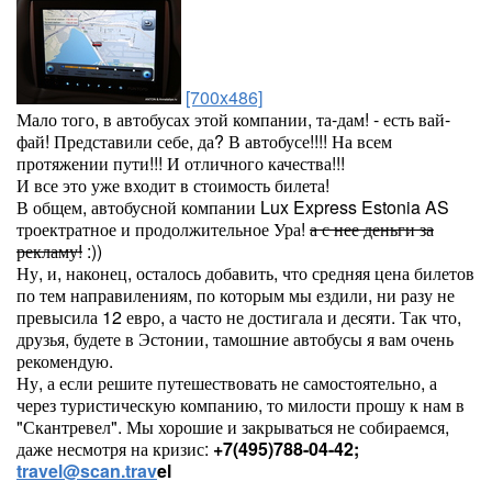
[700x486]
Мало того, в автобусах этой компании, та-дам! - есть вай-
фай! Представили себе, да? В автобусе!!!! На всем
протяжении пути!!! И отличного качества!!!
И все это уже входит в стоимость билета!
В общем, автобусной компании Lux Express Estonia AS
троектратное и продолжительное Ура!
а с нее деньги за
рекламу!
:))
Ну, и, наконец, осталось добавить, что средняя цена билетов
по тем направилениям, по которым мы ездили, ни разу не
превысила 12 евро, а часто не достигала и десяти. Так что,
друзья, будете в Эстонии, тамошние автобусы я вам очень
рекомендую.
Ну, а если решите путешествовать не самостоятельно, а
через туристическую компанию, то милости прошу к нам в
"Скантревел". Мы хорошие и закрываться не собираемся,
даже несмотря на кризис:
+7(495)788-04-42;
travel@scan.trav
el