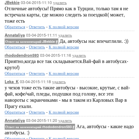
03-04-2015-11:10
удалить
JBekkie
Отличные автобусы! Прямо как в Турции, только там я не
встречала карты, где можно следить за поездкой( может,
тоже есть
Обратиться
-
Ответить
-
К полной версии
03-04-2015-11:11
удалить
Annataliya
Да, автобусы нас впечатлили. :))
Ответ на комментарий JBekkie
#
Обратиться
-
Ответить
-
К полной версии
03-04-2015-11:16
удалить
rhododendron593
Приятно,когда все так складывается.Вай-фай в автобусах-
круто!)
Обратиться
-
Ответить
-
К полной версии
03-04-2015-11:18
удалить
Leka_K
у чехов тоже есть такие автобусы - высокие, крутые, с вай-
фай, кофе/чай, пледы, подушки под голову, все эти
навороты с экранчиками - мы в таком из Карловых Вар в
Прагу ехали.
Обратиться
-
Ответить
-
К полной версии
03-04-2015-11:20
удалить
Annataliya
Ага, автобусы - какие надо
Ответ на комментарий rhododendron593
#
автобусы. :)
Обратиться
-
Ответить
-
К полной версии