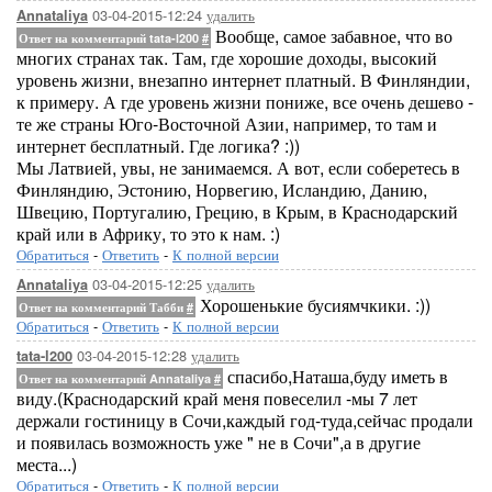
03-04-2015-12:24
удалить
Annataliya
Вообще, самое забавное, что во
Ответ на комментарий tata-l200
#
многих странах так. Там, где хорошие доходы, высокий
уровень жизни, внезапно интернет платный. В Финляндии,
к примеру. А где уровень жизни пониже, все очень дешево -
те же страны Юго-Восточной Азии, например, то там и
интернет бесплатный. Где логика? :))
Мы Латвией, увы, не занимаемся. А вот, если соберетесь в
Финляндию, Эстонию, Норвегию, Исландию, Данию,
Швецию, Португалию, Грецию, в Крым, в Краснодарский
край или в Африку, то это к нам. :)
Обратиться
-
Ответить
-
К полной версии
03-04-2015-12:25
удалить
Annataliya
Хорошенькие бусиямчкики. :))
Ответ на комментарий Табби
#
Обратиться
-
Ответить
-
К полной версии
03-04-2015-12:28
удалить
tata-l200
спасибо,Наташа,буду иметь в
Ответ на комментарий Annataliya
#
виду.(Краснодарский край меня повеселил -мы 7 лет
держали гостиницу в Сочи,каждый год-туда,сейчас продали
и появилась возможность уже " не в Сочи",а в другие
места...)
Обратиться
-
Ответить
-
К полной версии