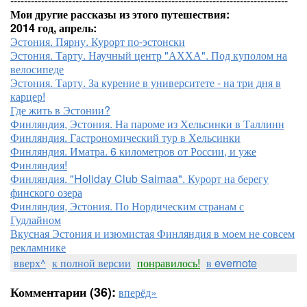
---------------------------------------------------------------------------------
Мои другие рассказы из этого путешествия:
2014 год, апрель:
Эстония. Пярну. Курорт по-эстонски
Эстония. Тарту. Научный центр "АХХА". Под куполом на
велосипеде
Эстония. Тарту. За курение в университете - на три дня в
карцер!
Где жить в Эстонии?
Финляндия, Эстония. На пароме из Хельсинки в Таллинн
Финляндия. Гастрономический тур в Хельсинки
Финляндия. Иматра. 6 километров от России, и уже
Финляндия!
Финляндия. "Holiday Club Saimaa". Курорт на берегу
финского озера
Финляндия, Эстония. По Нордическим странам с
Гудлайном
Вкусная Эстония и изюмистая Финляндия в моем не совсем
рекламнике
вверх^
к полной версии
понравилось!
в evernote
Комментарии (36):
вперёд»