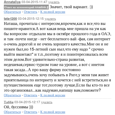
03-04-2015-11:47
удалить
Annataliya
Значит, твой вариант. :))
Ответ на комментарий nnadink
#
Обратиться
-
Ответить
-
К полной версии
03-04-2015-12:15
удалить
tata-l200
Наташа, прочитала с интересом,впрочем,как и все,что вы
пишите-нравится.А вот какая вещь мне пришла на ум как
бы вопросом- отдыхали мы в октябре прошлого года в ОАЭ,
и там -почти нигде - нет бесплатного вай -фая, сам интернет
о-очень дорогой и не очень хорошего качества.Мне он и не
нужен был,но 15-летний сын ныл,что ему надо " срочно
выйти вконтакт" и т.п.,поэтому я и поинтересовалась всем
этим делом.Вот удивительно-страна развитая,
недешевая,сервис-туризм тоже на уровне, а вот с инетом
такая засада...А про вашу фирму постоянно
задумываюсь,очень хочу побывать в Риге,у меня там живет
приятельница по интернету и хочется с ней встретиться,но я
путешественник еще тот,поэтому лучше,Если бы кто-то все
это организовал...как надумаю,напишу вам,поможете?
Обратиться
-
Ответить
-
К полной версии
03-04-2015-12:17
удалить
Табби
Ой, буссиямы )))
Обратиться
-
Ответить
-
К полной версии