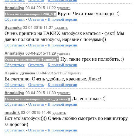
03-04-2015-11:22
удалить
Annataliya
Круто! Чехи тоже молодцы. :)
Ответ на комментарий Leka_K
#
Обратиться
-
Ответить
-
К полной версии
03-04-2015-11:27
удалить
Syamuka
Очень приятно на ТАКИХ автобусах кататься - факт! Мы
давно полюбили автобусы, наравне с поездами))
Обратиться
-
Ответить
-
К полной версии
03-04-2015-11:29
удалить
Annataliya
Ну, такие грех не полюбить. :)
Ответ на комментарий Syamuka
#
Обратиться
-
Ответить
-
К полной версии
03-04-2015-11:37
удалить
Лариса_Дунаева
Впечатлило. Очень удобные, красивые. Люкс!
Обратиться
-
Ответить
-
К полной версии
03-04-2015-11:39
удалить
Annataliya
Да, есть такое. :)
Ответ на комментарий Лариса_Дунаева
#
Обратиться
-
Ответить
-
К полной версии
03-04-2015-11:46
удалить
nnadink
Вот это автобусы)))) Очень люблю смотреть по навигатору
за дорогой)
Обратиться
-
Ответить
-
К полной версии