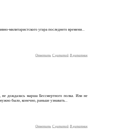
сивно-милитаристского угара последнего времени...
Ответить
С цитатой
В цитатник
, не дождалась марша Бессмертного полка. Или не
 нужно было, конечно, раньше узнавать...
Ответить
С цитатой
В цитатник