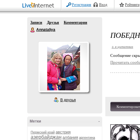
Регистрация
Вход
Рейтинги
Записи
Друзья
Комментарии
Annataliya
ПОБЕДН
+ в цитатник
Cообщение скры
Прочитать сооб
В друзья
Комментироват
Метки
-
австрия
Пермский край
азербайджан
албания
аргентина