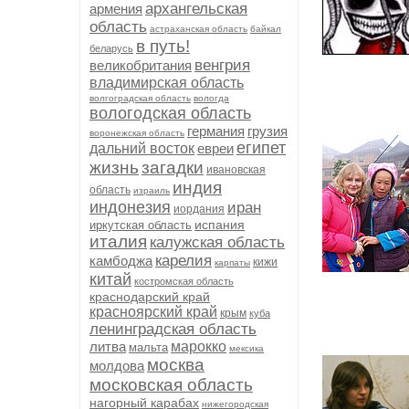
архангельская
армения
область
астраханская область
байкал
в путь!
беларусь
венгрия
великобритания
владимирская область
волгоградская область
вологда
вологодская область
германия
грузия
воронежская область
египет
дальний восток
евреи
жизнь
загадки
ивановская
индия
область
израиль
индонезия
иран
иордания
испания
иркутская область
италия
калужская область
карелия
камбоджа
кижи
карпаты
китай
костромская область
краснодарский край
красноярский край
крым
куба
ленинградская область
литва
марокко
мальта
мексика
москва
молдова
московская область
нагорный карабах
нижегородская