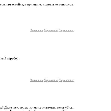
 фильмам о войне, в принципе, нормально отношусь.
Ответить
С цитатой
В цитатник
явный перебор.
Ответить
С цитатой
В цитатник
зде! Даже некоторые из моих знакомых меня убили