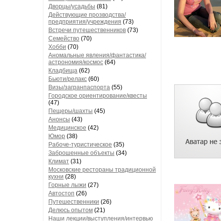
Дворцы/усадьбы
(81)
Действующие прозводства/
предприятия/учреждения
(73)
Встречи путешественников
(73)
Семейство
(70)
Хобби
(70)
Аномальные явления/фантастика/
астрономия/космос
(64)
Кладбища
(62)
Бьюти/релакс
(60)
Визы/загранпаспорта
(55)
Городское ориентирование/квесты
(47)
Пещеры/шахты
(45)
Анонсы
(43)
Медицинское
(42)
Юмор
(38)
Рабоче-туристическое
(35)
Заброшенные объекты
(34)
Климат
(31)
Московские рестораны традиционной
кухни
(28)
Горные лыжи
(27)
Автостоп
(26)
Путешественники
(26)
Делюсь опытом
(21)
Наши лекции/выступления/интервью