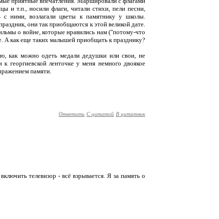
самые приятные впечатления. Маршировали с флагами
 и т.п., носили флаги, читали стихи, пели песни,
 с ними, возлагали цветы к памятнику у школы.
 праздник, они так приобщаются к этой великой дате.
фильмы о войне, которые нравились нам ("потому-что
не. А как еще таких малышей приобщать к празднику?
яю, как можно одеть медали дедушки или свои, не
к георгиевской ленточке у меня немного двоякое
выражением памяти.
Ответить
С цитатой
В цитатник
ключить телевизор - всё взрывается. Я за память о