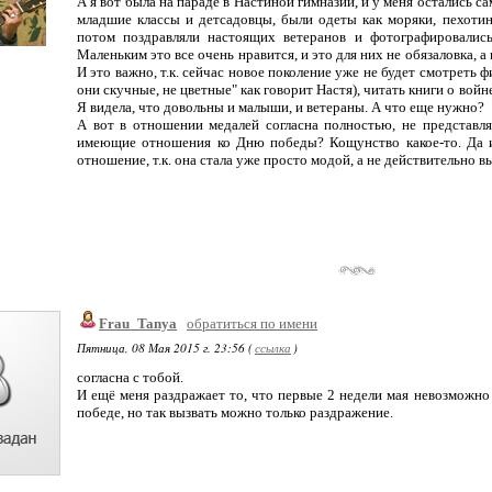
А я вот была на параде в Настиной гимназии, и у меня остались 
младшие классы и детсадовцы, были одеты как моряки, пехотинцы
потом поздравляли настоящих ветеранов и фотографировались
Маленьким это все очень нравится, и это для них не обязаловка, а
И это важно, т.к. сейчас новое поколение уже не будет смотреть 
они скучные, не цветные" как говорит Настя), читать книги о вой
Я видела, что довольны и малыши, и ветераны. А что еще нужно?
А вот в отношении медалей согласна полностью, не представл
имеющие отношения ко Дню победы? Кощунство какое-то. Да и 
отношение, т.к. она стала уже просто модой, а не действительно 
Frau_Tanya
обратиться по имени
Пятница, 08 Мая 2015 г. 23:56 (
ссылка
)
согласна с тобой.
И ещё меня раздражает то, что первые 2 недели мая невозможно в
победе, но так вызвать можно только раздражение.