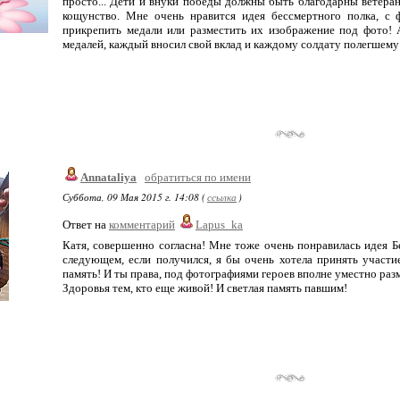
просто... Дети и внуки победы должны быть благодарны ветерана
кощунство. Мне очень нравится идея бессмертного полка, с
прикрепить медали или разместить их изображение под фото! 
медалей, каждый вносил свой вклад и каждому солдату полегшему 
Annataliya
обратиться по имени
Суббота, 09 Мая 2015 г. 14:08 (
ссылка
)
Ответ на
комментарий
Lapus_ka
Катя, совершенно согласна! Мне тоже очень понравилась идея Бе
следующем, если получился, я бы очень хотела принять участи
память! И ты права, под фотографиями героев вполне уместно разм
Здоровья тем, кто еще живой! И светлая память павшим!