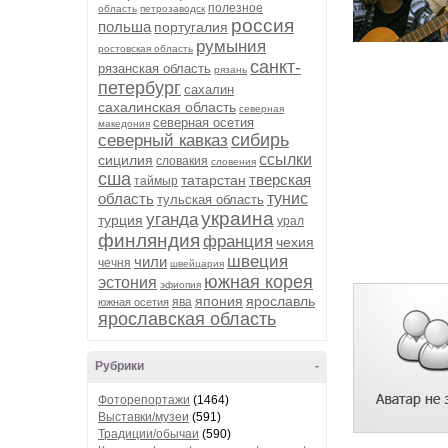
полезное
область
петрозаводск
россия
польша
португалия
румыния
ростовская область
санкт-
рязанская область
рязань
петербург
сахалин
сахалинская область
северная
северная осетия
македония
сибирь
северный кавказ
ссылки
сицилия
словакия
словения
сша
тверская
татарстан
таймыр
область
тунис
тульская область
украина
уганда
турция
урал
финляндия
франция
чехия
швеция
чили
чечня
швейцария
южная корея
эстония
эфиопия
япония
ярославль
ява
южная осетия
ярославская область
Рубрики
-
Фоторепортажи
(1464)
Выставки/музеи
(591)
Традиции/обычаи
(590)