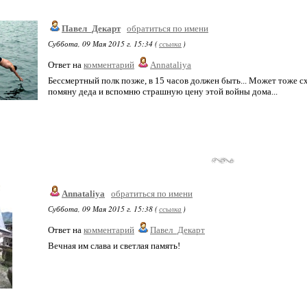
Павел_Декарт
обратиться по имени
Суббота, 09 Мая 2015 г. 15:34 (
ссылка
)
Ответ на
комментарий
Annataliya
Бессмертный полк позже, в 15 часов должен быть... Может тоже сх
помяну деда и вспомню страшную цену этой войны дома...
Annataliya
обратиться по имени
Суббота, 09 Мая 2015 г. 15:38 (
ссылка
)
Ответ на
комментарий
Павел_Декарт
Вечная им слава и светлая память!