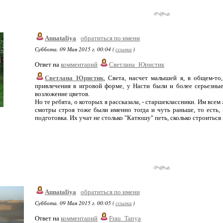
Annataliya
обратиться по имени
Суббота, 09 Мая 2015 г. 00:04 (
ссылка
)
Ответ на
комментарий
Светлана_Юристик
Светлана_Юристик
, Света, насчет малышей я, в общем-то,
привлечения в игровой форме, у Насти были и более серьезные
возложение цветов.
Но те ребята, о которых я рассказала, - старшеклассники. Им всем
смотры строя тоже были именно тогда и чуть раньше, то есть,
подготовка. Их учат не столько "Катюшу" петь, сколько строиться
Annataliya
обратиться по имени
Суббота, 09 Мая 2015 г. 00:05 (
ссылка
)
Ответ на
комментарий
Frau_Tanya