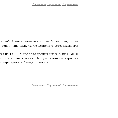
Ответить
С цитатой
В цитатник
 с тобой могу согласиться. Тем более, что, кроме
 вещи, например, та же встреча с ветеранами или
 лет по 15-17. У нас в это время в школе было НВП. И
 не в младших классах. Это уже типичная строевая
 и маршировать. Солдат готовят?
Ответить
С цитатой
В цитатник