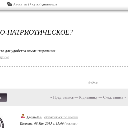
Авось
из (+ сутки) дневников
О-ПАТРИОТИЧЕСКОЕ?
то для удобства комментирования.
щение
« Пред. запись
—
К дневнику
—
След. запись »
ь
Эдель-Ка
обратиться по имени
Пятница, 08 Мая 2015 г. 15:06 (
ссылка
)