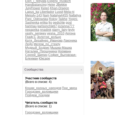
Elen_i_rebyata
Evgenij_Ruskich
Handbalancing
Heler
JBekkie
JulyFlower
Kelen
Khan-Dragon
Lapus_ka
Libertador
Lussit
Mela-ni
Melody-143
Nam
Natalya4455
Nattaliya
Pani_Ostrowska
Roksy
Taikhe
Yogini-
Sashenka
erlika
fro
gedichte
gost
harimau
karlsonchik67
lozanna777
nepaprika
nnadink
starry_fairy
teyty
vasily_sergeev
vesna_2010
Аргона
Граф-С
Золотое_кольцо
Катя_Дизайнер_Иванова
Лаконика
ЛеДо
Мелом_по_стеклу
Мудрый_Бодрис
Мышка-Машка
Наталия_Прошунина
Норманн
Сергей_Щипин
София_Выговская-
Блехман
Юксаре
Сообщества
-
Участник сообществ
(Всего в списке: 4)
Кошки_разных_народов
Пни_мира
Городские_взломщики
Пойдем_поедим
Читатель сообществ
(Всего в списке: 1)
Городские_взломщики