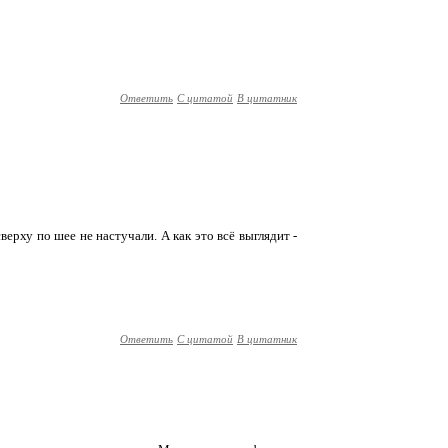
Ответить
С цитатой
В цитатник
ерху по шее не настучали. А как это всё выглядит -
Ответить
С цитатой
В цитатник