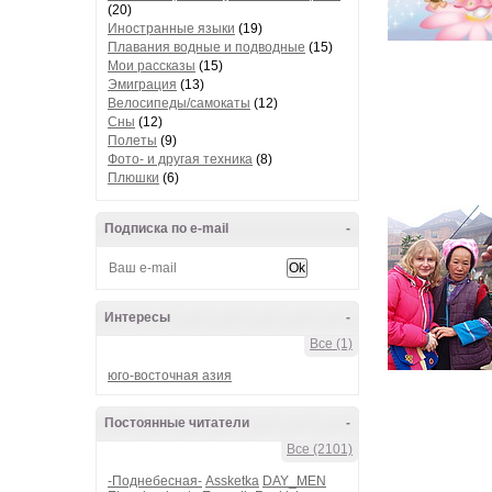
(20)
Иностранные языки
(19)
Плавания водные и подводные
(15)
Мои рассказы
(15)
Эмиграция
(13)
Велосипеды/самокаты
(12)
Сны
(12)
Полеты
(9)
Фото- и другая техника
(8)
Плюшки
(6)
Подписка по e-mail
-
Интересы
-
Все (1)
юго-восточная азия
Постоянные читатели
-
Все (2101)
-Поднебесная-
Assketka
DAY_MEN