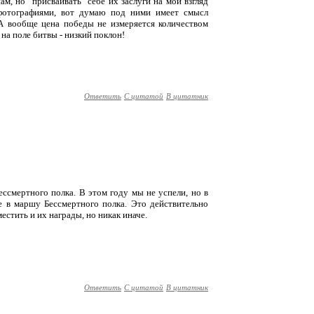
м, но "присваивать" себе их заслуги на мой взгляд
 фотографиями, вот думаю под ними имеет смысл
А вообще цена победы не измеряется количеством
на поле битвы - низкий поклон!
Ответить
С цитатой
В цитатник
ссмертного полка. В этом году мы не успели, но в
е в маршу Бессмертного полка. Это действительно
естить и их награды, но никак иначе.
Ответить
С цитатой
В цитатник