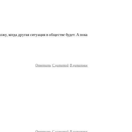
ожу, когда другая ситуация в обществе будет. А пока
Ответить
С цитатой
В цитатник
Ответить
С цитатой
В цитатник