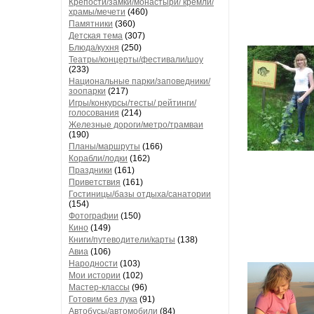
Крепости/замки/монастыри/ кремли/
храмы/мечети
(460)
Памятники
(360)
Детская тема
(307)
Блюда/кухня
(250)
Театры/концерты/фестивали/шоу
(233)
Национальные парки/заповедники/
зоопарки
(217)
Игры/конкурсы/тесты/ рейтинги/
голосования
(214)
Железные дороги/метро/трамваи
(190)
Планы/маршруты
(166)
Корабли/лодки
(162)
Праздники
(161)
Приветствия
(161)
Гостиницы/базы отдыха/санатории
(154)
Фотографии
(150)
Кино
(149)
Книги/путеводители/карты
(138)
Авиа
(106)
Народности
(103)
Мои истории
(102)
Мастер-классы
(96)
Готовим без лука
(91)
Автобусы/автомобили
(84)