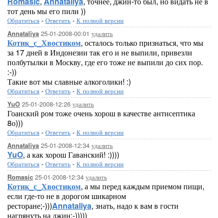
Romasic
,
Annataliya
, точнее, джин-то был, но видать не в
тот день мы его пили ))
Обратиться
-
Ответить
-
К полной версии
25-01-2008-00:01
удалить
Annataliya
Котик_с_Хвостиком
, осталось только признаться, что мы
за 17 дней в Индонезии так его и не выпили, привезли
полбутылки в Москву, где его тоже не выпили до сих пор.
:-))
Такие вот мы славные алкоголики! :)
Обратиться
-
Ответить
-
К полной версии
25-01-2008-12:26
удалить
YuO
Гоанский ром тоже очень хорош в качестве антисептика
8о)))
Обратиться
-
Ответить
-
К полной версии
25-01-2008-12:34
удалить
Annataliya
YuO
, а как хорош Гаванский! :))))
Обратиться
-
Ответить
-
К полной версии
25-01-2008-12:34
удалить
Romasic
Котик_с_Хвостиком
, а мы перед каждым приемом пищи,
если где-то не в дорогом шикарном
ресторане;-)))
Annataliya
, знать, надо к вам в гости
нагрянуть на джин;-)))))