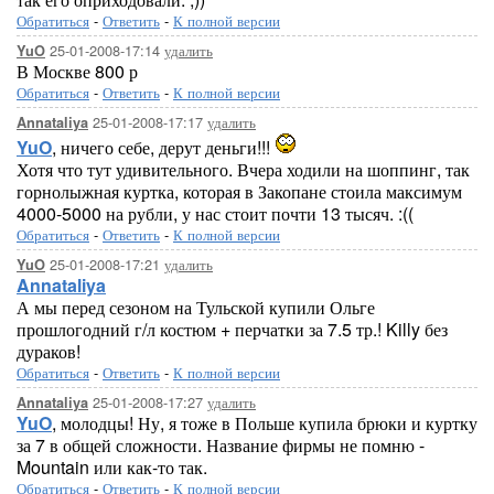
Обратиться
-
Ответить
-
К полной версии
25-01-2008-17:14
удалить
YuO
В Москве 800 р
Обратиться
-
Ответить
-
К полной версии
25-01-2008-17:17
удалить
Annataliya
YuO
, ничего себе, дерут деньги!!!
Хотя что тут удивительного. Вчера ходили на шоппинг, так
горнолыжная куртка, которая в Закопане стоила максимум
4000-5000 на рубли, у нас стоит почти 13 тысяч. :((
Обратиться
-
Ответить
-
К полной версии
25-01-2008-17:21
удалить
YuO
Annataliya
А мы перед сезоном на Тульской купили Ольге
прошлогодний г/л костюм + перчатки за 7.5 тр.! Killy без
дураков!
Обратиться
-
Ответить
-
К полной версии
25-01-2008-17:27
удалить
Annataliya
YuO
, молодцы! Ну, я тоже в Польше купила брюки и куртку
за 7 в общей сложности. Название фирмы не помню -
Mountain или как-то так.
Обратиться
-
Ответить
-
К полной версии