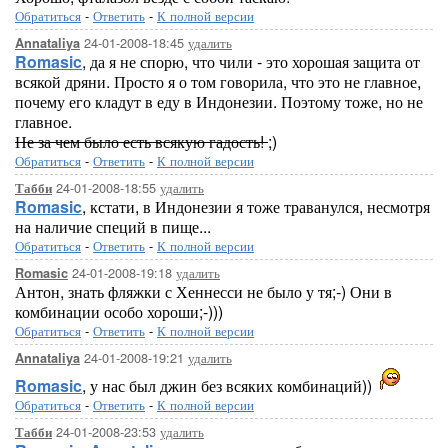
Обратиться
-
Ответить
-
К полной версии
24-01-2008-18:45
удалить
Annataliya
Romasic
, да я не спорю, что чили - это хорошая защита от
всякой дряни. Просто я о том говорила, что это не главное,
почему его кладут в еду в Индонезии. Поэтому тоже, но не
главное.
Не за чем было есть всякую гадость!
;)
Обратиться
-
Ответить
-
К полной версии
24-01-2008-18:55
удалить
Табби
Romasic
, кстати, в Индонезии я тоже траванулся, несмотря
на наличие специй в пище...
Обратиться
-
Ответить
-
К полной версии
24-01-2008-19:18
удалить
Romasic
Антон, знать фляжки с Хеннесси не было у тя;-) Они в
комбинации особо хороши;-)))
Обратиться
-
Ответить
-
К полной версии
24-01-2008-19:21
удалить
Annataliya
Romasic
, у нас был джин без всяких комбинаций))
Обратиться
-
Ответить
-
К полной версии
24-01-2008-23:53
удалить
Табби