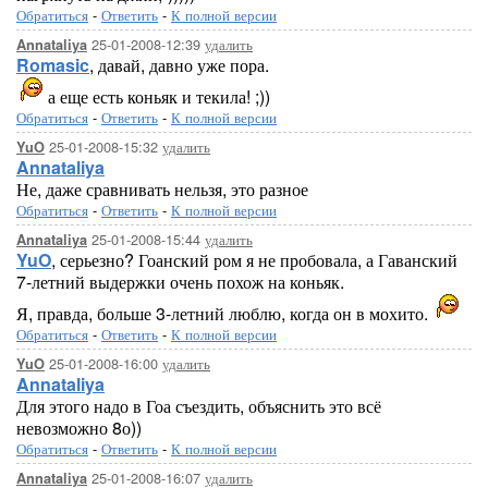
Обратиться
-
Ответить
-
К полной версии
25-01-2008-12:39
удалить
Annataliya
Romasic
, давай, давно уже пора.
а еще есть коньяк и текила! ;))
Обратиться
-
Ответить
-
К полной версии
25-01-2008-15:32
удалить
YuO
Annataliya
Не, даже сравнивать нельзя, это разное
Обратиться
-
Ответить
-
К полной версии
25-01-2008-15:44
удалить
Annataliya
YuO
, серьезно? Гоанский ром я не пробовала, а Гаванский
7-летний выдержки очень похож на коньяк.
Я, правда, больше 3-летний люблю, когда он в мохито.
Обратиться
-
Ответить
-
К полной версии
25-01-2008-16:00
удалить
YuO
Annataliya
Для этого надо в Гоа съездить, объяснить это всё
невозможно 8о))
Обратиться
-
Ответить
-
К полной версии
25-01-2008-16:07
удалить
Annataliya