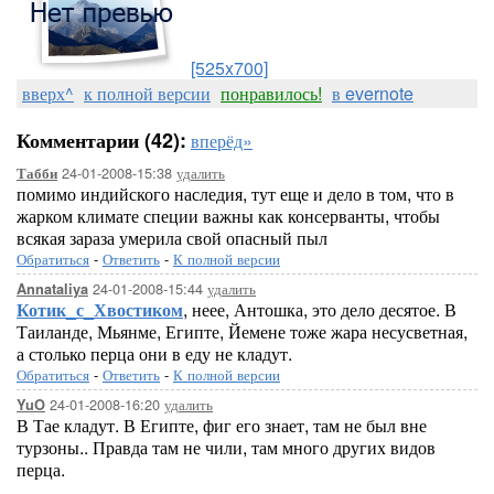
[525x700]
вверх^
к полной версии
понравилось!
в evernote
Комментарии (42):
вперёд»
24-01-2008-15:38
удалить
Табби
помимо индийского наследия, тут еще и дело в том, что в
жарком климате специи важны как консерванты, чтобы
всякая зараза умерила свой опасный пыл
Обратиться
-
Ответить
-
К полной версии
24-01-2008-15:44
удалить
Annataliya
Котик_с_Хвостиком
, неее, Антошка, это дело десятое. В
Таиланде, Мьянме, Египте, Йемене тоже жара несусветная,
а столько перца они в еду не кладут.
Обратиться
-
Ответить
-
К полной версии
24-01-2008-16:20
удалить
YuO
В Тае кладут. В Египте, фиг его знает, там не был вне
турзоны.. Правда там не чили, там много других видов
перца.