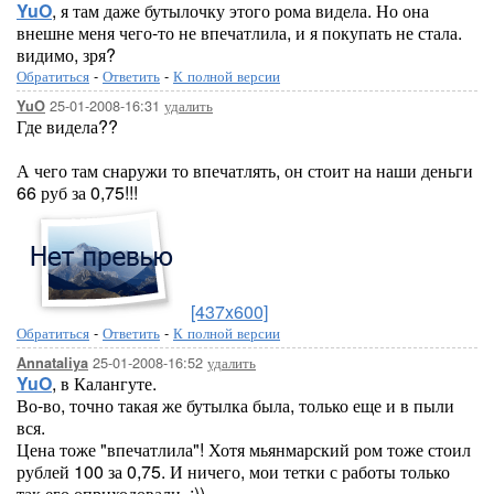
YuO
, я там даже бутылочку этого рома видела. Но она
внешне меня чего-то не впечатлила, и я покупать не стала.
видимо, зря?
Обратиться
-
Ответить
-
К полной версии
25-01-2008-16:31
удалить
YuO
Где видела??
А чего там снаружи то впечатлять, он стоит на наши деньги
66 руб за 0,75!!!
[437x600]
Обратиться
-
Ответить
-
К полной версии
25-01-2008-16:52
удалить
Annataliya
YuO
, в Калангуте.
Во-во, точно такая же бутылка была, только еще и в пыли
вся.
Цена тоже "впечатлила"! Хотя мьянмарский ром тоже стоил
рублей 100 за 0,75. И ничего, мои тетки с работы только
так его оприходовали. ;))