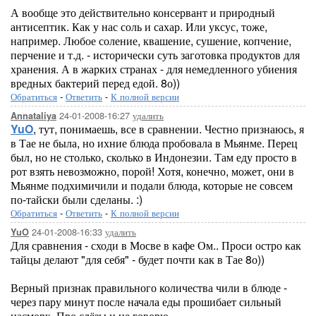
А вообще это действительно консервант и природный
антисептик. Как у нас соль и сахар. Или уксус, тоже,
например. Любое соление, квашение, сушение, копчение,
перчение и т.д. - исторически суть заготовка продуктов для
хранения. А в жарких странах - для немедленного убиения
вредных бактерий перед едой. 8о))
Обратиться
-
Ответить
-
К полной версии
24-01-2008-16:27
удалить
Annataliya
YuO
, тут, понимаешь, все в сравнении. Честно признаюсь, я
в Тае не была, но ихние блюда пробовала в Мьянме. Перец
был, но не столько, сколько в Индонезии. Там еду просто в
рот взять невозможно, порой! Хотя, конечно, может, они в
Мьянме подхимичили и подали блюда, которые не совсем
по-тайски были сделаны. :)
Обратиться
-
Ответить
-
К полной версии
24-01-2008-16:33
удалить
YuO
Для сравнения - сходи в Мосве в кафе Ом.. Проси остро как
тайцы делают "для себя" - будет почти как в Тае 8о))
Верный признак правильного количества чили в блюде -
через пару минут после начала еды прошибает сильный
насморк. Про слёзы и не говорю.