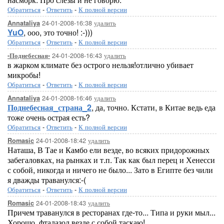
Обратиться
-
Ответить
-
К полной версии
24-01-2008-16:38
удалить
Annataliya
YuO
, ооо, это точно! :-)))
Обратиться
-
Ответить
-
К полной версии
24-01-2008-16:43
удалить
-Поднебесная-
в жарком климате без острого нельзя!отлично убивает
микробы!
Обратиться
-
Ответить
-
К полной версии
24-01-2008-16:46
удалить
Annataliya
Поднебесная_страна_2
, да, точно. Кстати, в Китае ведь еда
тоже очень острая есть?
Обратиться
-
Ответить
-
К полной версии
24-01-2008-18:42
удалить
Romasic
Наташа, В Тае и Камбо ели везде, во всяких придорожных
забегаловках, на рынках и т.п. Так как был перец и Хенесси
с собой, никогда и ничего не было... Зато в Египте без чили
я дважды траванулся:-(
Обратиться
-
Ответить
-
К полной версии
24-01-2008-18:43
удалить
Romasic
Причем траванулся в ресторанах где-то... Типа и руки мыл...
Хорошо, фталазол везде с собой таскаю!