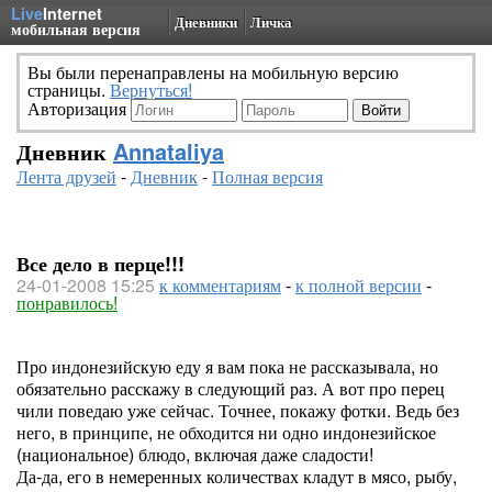
Live
Internet
Дневники
Личка
мобильная версия
Вы были перенаправлены на мобильную версию
страницы.
Вернуться!
Авторизация
Дневник
Annataliya
Лента друзей
-
Дневник
-
Полная версия
Все дело в перце!!!
24-01-2008 15:25
к комментариям
-
к полной версии
-
понравилось!
Про индонезийскую еду я вам пока не рассказывала, но
обязательно расскажу в следующий раз. А вот про перец
чили поведаю уже сейчас. Точнее, покажу фотки. Ведь без
него, в принципе, не обходится ни одно индонезийское
(национальное) блюдо, включая даже сладости!
Да-да, его в немеренных количествах кладут в мясо, рыбу,