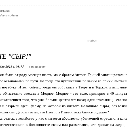
ортажи
ы/автомобили
Е "СЫР!"
бря 2013 г. 08:15
+ в цитатник
не было от роду месяцев шесть, мы с братом Антона Гришей запланировали 
 с остановками по пути. Но тогда это путешествие по каким-то причинам так и 
 ноутбуке. И вот, сейчас, когда мы собрались в Тверь и в Торжок, я вспом
о обязательно заехать в Медное. Медное - это село, примерно в 40 минут
 исключением того, что уже больше десяти лет назад один итальянец - его з
 и открыли здесь ферму, на которой из чистого молочного сырья, без всяк
нологиям. Даром что ли, что Пьетро в Италии тоже был сыроделом?
ка сельское хозяйство у нас считается абсолютно убыточной отраслью, а ко
течественники в большинстве своем или развалились, или дышат на ладан, 