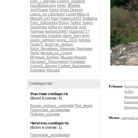
Elen_i_rebyata
Evgenij_Ruskich
Handbalancing
Heler
JBekkie
JulyFlower
Kelen
Khan-Dragon
Lapus_ka
Libertador
Lussit
Mela-ni
Melody-143
Nam
Natalya4455
Nattaliya
Pani_Ostrowska
Roksy
Taikhe
Yogini-
Sashenka
erlika
fro
gedichte
gost
harimau
karlsonchik67
lozanna777
nepaprika
nnadink
starry_fairy
teyty
vasily_sergeev
vesna_2010
Аргона
Граф-С
Золотое_кольцо
Катя_Дизайнер_Иванова
Лаконика
ЛеДо
Мелом_по_стеклу
Мудрый_Бодрис
Мышка-Машка
Наталия_Прошунина
Норманн
Сергей_Щипин
София_Выговская-
Блехман
Юксаре
Сообщества
-
Рубрики:
Фотореп
Хобби
Участник сообществ
Железные
(Всего в списке: 4)
Памятни
Кошки_разных_народов
Пни_мира
Национал
Городские_взломщики
Пойдем_поедим
Метки:
северный к
Читатель сообществ
(Всего в списке: 1)
Городские_взломщики