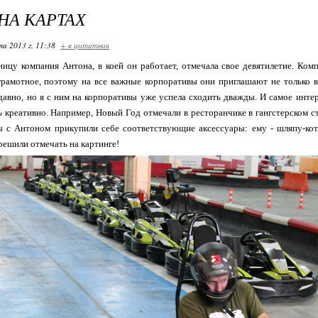
НА КАРТАХ
та 2013 г. 11:38
+ в цитатник
цу компания Антона, в коей он работает, отмечала свое девятилетие. Ком
амотное, поэтому на все важные корпоративы они приглашают не только вс
давно, но я с ним на корпоративы уже успела сходить дважды. И самое интер
нь креативно. Например, Новый Год отмечали в ресторанчике в гангстерском с
ы с Антоном прикупили себе соответствующие аксессуары: ему - шляпу-кот
решили отмечать на картинге!