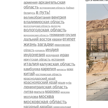
архангельская
армения
область
астраханская область
байкал
в путь!
беларусь
венгрия
великобритания
владимирская область
волгоградская область
вологда
вологодская область
германия
грузия
воронежская область
египет
дальний восток
евреи
жизнь
загадки
ивановская
индия
область
израиль
индонезия
иран
иордания
испания
иркутская область
италия
калужская область
карелия
камбоджа
кижи
карпаты
китай
костромская область
краснодарский край
красноярский край
крым
куба
ленинградская область
литва
марокко
мальта
мексика
москва
молдова
московская область
нагорный карабах
нижегородская