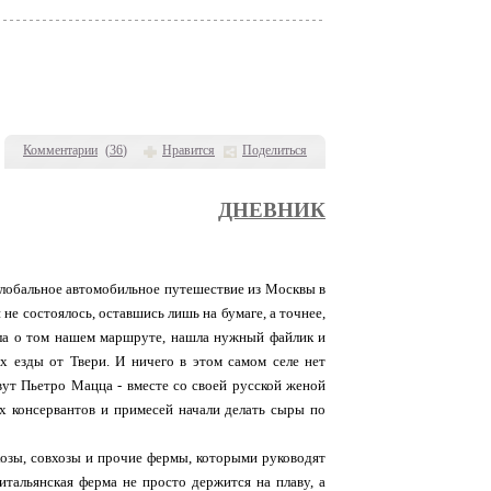
Комментарии
(
36
)
Нравится
Поделиться
ДНЕВНИК
глобальное автомобильное путешествие из Москвы в
не состоялось, оставшись лишь на бумаге, а точнее,
нила о том нашем маршруте, нашла нужный файлик и
ах езды от Твери. И ничего в этом самом селе нет
овут Пьетро Мацца - вместе со своей русской женой
их консервантов и примесей начали делать сыры по
лхозы, совхозы и прочие фермы, которыми руководят
итальянская ферма не просто держится на плаву, а