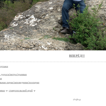
ВПЕРЁД!!!
ортажи
 дороги/метро/трамваи
ки
ьные парки/заповедники/зоопарки
авказ
ставропольский край