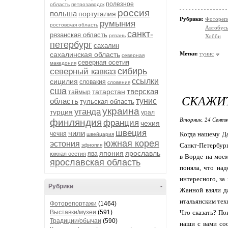
полезное
область
петрозаводск
россия
польша
португалия
Рубрики:
Фотореп
румыния
ростовская область
Автобус
санкт-
рязанская область
рязань
Хобби
петербург
сахалин
сахалинская область
Метки:
тунис
северная
северная осетия
македония
сибирь
северный кавказ
ссылки
сицилия
словакия
словения
сша
тверская
татарстан
таймыр
СКАЖИТ
область
тунис
тульская область
украина
уганда
турция
урал
Вторник, 24 Сентя
финляндия
франция
чехия
швеция
чили
чечня
Когда нашему Да
швейцария
южная корея
эстония
Санкт-Петербург
эфиопия
япония
ярославль
ява
южная осетия
в Ворде на моем
ярославская область
поняла, что над
интересного, за
Рубрики
-
Жанной взяли да
итальянским тех
Фоторепортажи
(1464)
Выставки/музеи
(591)
Что сказать? По
Традиции/обычаи
(590)
наши с вами соо