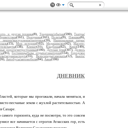
ото- и другая техника
(8),
Традиции/обычаи
(590),
Театры/
Приветствия
(161),
Праздники
(161),
Полеты
(9),
Плюшки
(6),
 лекции/выступления/интервью
(20),
Национальные парки/
сказы
(15),
Мои истории
(102),
Медицинское
(42),
Мастер-
тели/карты
(138),
Климат
(31),
Кладбища
(62),
Кино
(149),
ные дороги/метро/трамваи
(190),
Детская тема
(307),
Делюсь
ука
(91),
Гостиницы/базы отдыха/санатории
(154),
Городское
изы/загранпаспорта
(55),
Велосипеды/самокаты
(12),
Бьюти/
(26),
Автобусы/автомобили
(84),
Авиа
(106)
ДНЕВНИК
ластей, которые мы проезжали, начала меняться, и
нисто-песчаные земли с жухлой растительностью. А
в Сахаре.
 самого горизонта, куда не посмотри, то это совсем
унисе все начинается с отрогов Атласских гор, есть
о именуются Великими Сахарскими песками.