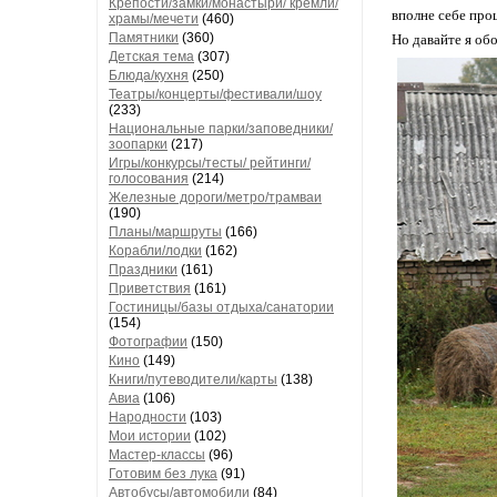
Крепости/замки/монастыри/ кремли/
вполне себе проц
храмы/мечети
(460)
Памятники
(360)
Но давайте я обо
Детская тема
(307)
Блюда/кухня
(250)
Театры/концерты/фестивали/шоу
(233)
Национальные парки/заповедники/
зоопарки
(217)
Игры/конкурсы/тесты/ рейтинги/
голосования
(214)
Железные дороги/метро/трамваи
(190)
Планы/маршруты
(166)
Корабли/лодки
(162)
Праздники
(161)
Приветствия
(161)
Гостиницы/базы отдыха/санатории
(154)
Фотографии
(150)
Кино
(149)
Книги/путеводители/карты
(138)
Авиа
(106)
Народности
(103)
Мои истории
(102)
Мастер-классы
(96)
Готовим без лука
(91)
Автобусы/автомобили
(84)