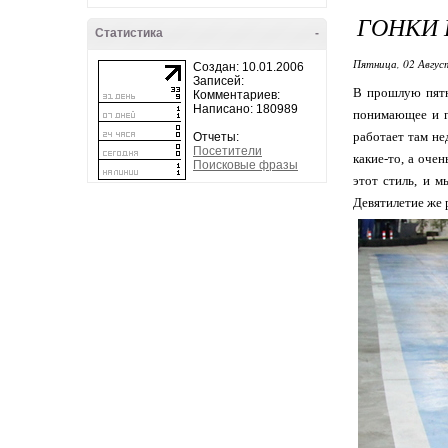
ГОНКИ 
Статистика
-
Пятница, 02 Авгус
Создан: 10.01.2006
Записей:
В прошлую пятни
Комментариев:
Написано: 180989
понимающее и гр
работает там не
Отчеты:
Посетители
какие-то, а оче
Поисковые фразы
этот стиль, и м
Девятилетие же 