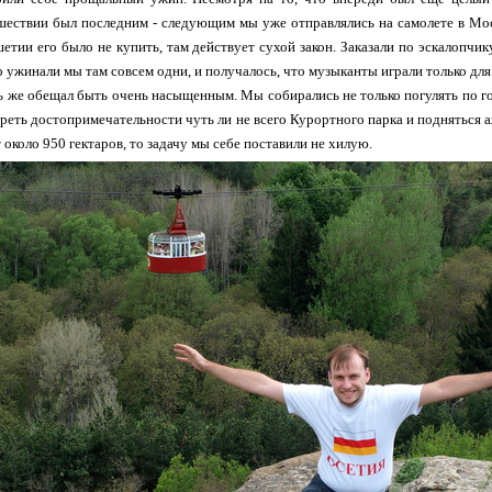
шествии был последним - следующим мы уже отправлялись на самолете в Моск
етии его было не купить, там действует сухой закон. Заказали по эскалопчику
о ужинали мы там совсем одни, и получалось, что музыканты играли только для
же обещал быть очень насыщенным. Мы собирались не только погулять по го
реть достопримечательности чуть ли не всего Курортного парка и подняться а
 около 950 гектаров, то задачу мы себе поставили не хилую.