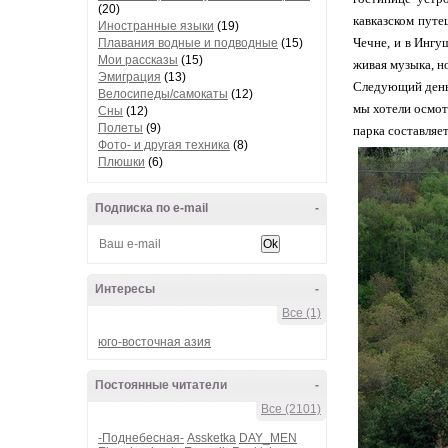
(20)
кавказском путе
Иностранные языки
(19)
Чечне, и в Ингуш
Плавания водные и подводные
(15)
Мои рассказы
(15)
живая музыка, н
Эмиграция
(13)
Следующий день 
Велосипеды/самокаты
(12)
мы хотели осмот
Сны
(12)
Полеты
(9)
парка составляет
Фото- и другая техника
(8)
Плюшки
(6)
Подписка по e-mail
-
Интересы
-
Все (1)
юго-восточная азия
Постоянные читатели
-
Все (2101)
-Поднебесная-
Assketka
DAY_MEN