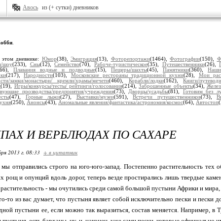
Авось
из (+ сутки) дневников
обби
.
 этом дневнике:
Юмор
(38),
Эмиграция
(13),
Фоторепортажи
(1464),
Фотографии
(150),
Ф
и/шоу
(233),
Сны
(12),
Семейство
(70),
Рабоче-туристическое
(35),
Путешественники
(26),
166),
Плавания водные и подводные
(15),
Пещеры/шахты
(45),
Памятники
(360),
Наши
рки
(217),
Народности
(103),
Московские рестораны традиционной кухни
(28),
Мои рас
сти/замки/монастыри/ кремли/храмы/мечети
(460),
Корабли/лодки
(162),
Книги/путеводи
и
(19),
Игры/конкурсы/тесты/ рейтинги/голосования
(214),
Заброшенные объекты
(34),
Желез
вующие прозводства/предприятия/учреждения
(73),
Дворцы/усадьбы
(81),
Готовим без л
есты
(47),
Горные лыжи
(27),
Выставки/музеи
(591),
Встречи путешественников
(73),
В
кухня
(250),
Анонсы
(43),
Аномальные явления/фантастика/астрономия/космос
(64),
Автостоп
ПАХ И ВЕРБЛЮДАХ ПО САХАРЕ
ря 2013 г. 08:33
+ в цитатник
мы отправились строго на юго-юго-запад. Постепенно растительность тех об
х рощ и опунций вдоль дорог, теперь везде простирались лишь твердые каме
и растительность - мы очутились среди самой большой пустыни Африки и мира, 
то-то из вас думает, что пустыня являет собой исключительно пески и пески до
одной пустыни ее, если можно так выразиться, состав меняется. Например, в Т
я пустыня, есть барханы, ну, и, наконец, уже сами пески, которые официальн