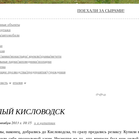
ПОЕХАЛИ ЗА СЫРАМИ!
нные объекты
ортажи
ы/автомобили
ки
хня
/замки/монастыри/ кремли/храмы/мечети
ьные парки/заповедники/зоопарки
тема
щие прозводства/предприятия/учреждения
ласть
италия
ЛЫЙ КИСЛОВОДСК
нтября 2013 г. 10:15
+ в цитатник
мы, наконец, добрались до Кисловодска, то сразу предались релаксу. Купили 
оили себе прощальный ужин. Несмотря на то, что впереди был еще целый