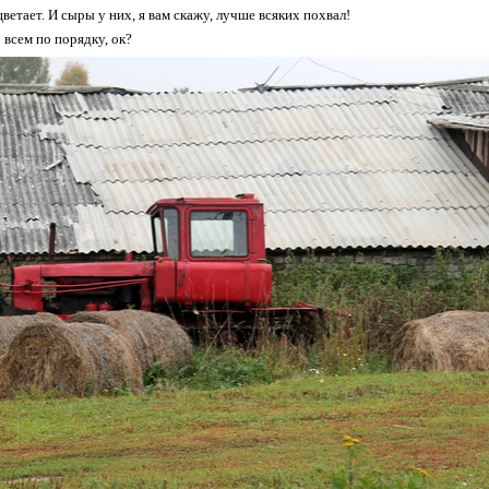
ветает. И сыры у них, я вам скажу, лучше всяких похвал!
 всем по порядку, ок?