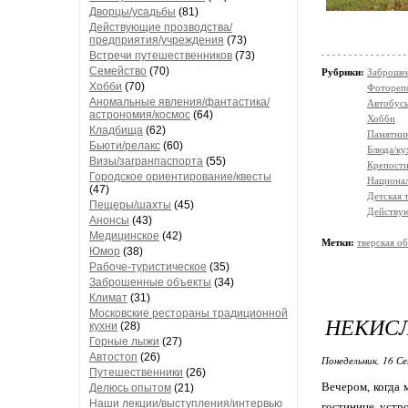
Дворцы/усадьбы
(81)
Действующие прозводства/
предприятия/учреждения
(73)
Встречи путешественников
(73)
Семейство
(70)
Рубрики:
Заброше
Хобби
(70)
Фотореп
Аномальные явления/фантастика/
Автобус
астрономия/космос
(64)
Хобби
Кладбища
(62)
Памятни
Бьюти/релакс
(60)
Блюда/ку
Визы/загранпаспорта
(55)
Крепости
Городское ориентирование/квесты
Национал
(47)
Детская 
Пещеры/шахты
(45)
Действую
Анонсы
(43)
Медицинское
(42)
Метки:
тверская об
Юмор
(38)
Рабоче-туристическое
(35)
Заброшенные объекты
(34)
Климат
(31)
Московские рестораны традиционной
НЕКИС
кухни
(28)
Горные лыжи
(27)
Автостоп
(26)
Понедельник, 16 Се
Путешественники
(26)
Вечером, когда 
Делюсь опытом
(21)
Наши лекции/выступления/интервью
гостинице устр