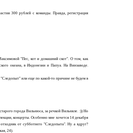
астия 300 рублей с команды. Правда, регистрация
ксимовой "Пес, кот и домашний скот". О том, как
кого океана, в Индонезии и Папуа. На Винзаводе.
 "Следопыт" или еще по какой-то причине не будем в
тарого города Вильнюса, за речкой Вильняле. :)) Но
лекции, концерты. Особенно мне хочется 14 декабря
я отходняк от субботнего "Следопыта". Ну а вдруг?
ая, 24).