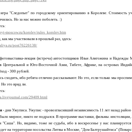
 игра "Следопыт" по городскому ориентированию в Королеве. Стоимость уч
чилась. Но за нас можно поболеть. :)
сь:
pyt-moscow.ru/korolev/rules_korolev.htm
, как мы участвовали в прошлый раз, здесь:
aliya.ru/post76226138/
фотовыставка-лекция (встреча) автостопщиков Ильи Алигожина и Надежды Ма
 в Центральной и Юго-Восточной Азии, Тибете, Африке, на островах Индийс
Вход - 300 рублей.
сь сходить, ибо ребята отлично рассказывают. Но это, если только мы проспим
 Но это вряд ли.
сь:
ya.livejournal.com/29409.html
ря
- дни Ужуписа. Ужупис - провозгласивший независимость 11 лет назад район с
было мирное, никто не подрался. В программе выставки, фильмы. инстоляции, 
м "Саша". Но, видимо, тоже не судьба, ибо в воскресенье у нас планируетс
удет на территории посольства Литвы в Москве, "Дом Балтрушайтиса" (Поварск