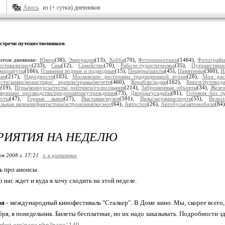
Авось
из (+ сутки) дневников
стречи путешественников
.
 этом дневнике:
Юмор
(38),
Эмиграция
(13),
Хобби
(70),
Фоторепортажи
(1464),
Фотограф
естивали/шоу
(233),
Сны
(12),
Семейство
(70),
Рабоче-туристическое
(35),
Путешествен
/маршруты
(166),
Плавания водные и подводные
(15),
Пещеры/шахты
(45),
Памятники
(360),
Н
рки
(217),
Народности
(103),
Московские рестораны традиционной кухни
(28),
Мои рас
сти/замки/монастыри/ кремли/храмы/мечети
(460),
Корабли/лодки
(162),
Книги/путеводи
и
(19),
Игры/конкурсы/тесты/ рейтинги/голосования
(214),
Заброшенные объекты
(34),
Желез
вующие прозводства/предприятия/учреждения
(73),
Дворцы/усадьбы
(81),
Готовим без л
есты
(47),
Горные лыжи
(27),
Выставки/музеи
(591),
Визы/загранпаспорта
(55),
Велос
льные явления/фантастика/астрономия/космос
(64),
Автостоп
(26),
Автобусы/автомобили
(84
РИЯТИЯ НА НЕДЕЛЮ
ря 2008 г. 17:21
+ в цитатник
ь про анонсы.
о нас ждет и куда я хочу сходить на этой неделе.
ря
- международный кинофестиваль "Сталкер". В Доме кино. Мы, скорее всего
бря, в понедельник. Билеты бесплатные, но их надо заказывать. Подробности зд
erfest.org/page.php?page=149