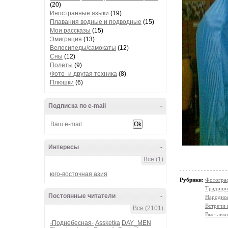
(20)
Иностранные языки
(19)
Плавания водные и подводные
(15)
Мои рассказы
(15)
Эмиграция
(13)
Велосипеды/самокаты
(12)
Сны
(12)
Полеты
(9)
Фото- и другая техника
(8)
Плюшки
(6)
Подписка по e-mail
-
Интересы
-
Все (1)
юго-восточная азия
Рубрики:
Фотогра
Традици
Постоянные читатели
-
Народно
Встречи 
Все (2101)
Выставки
-Поднебесная-
Assketka
DAY_MEN