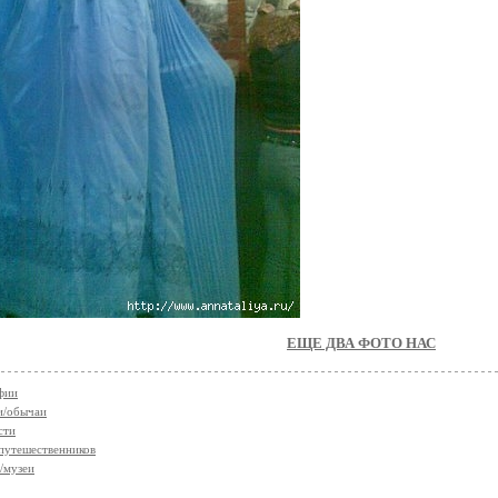
ЕЩЕ ДВА ФОТО НАС
фии
и/обычаи
сти
путешественников
/музеи