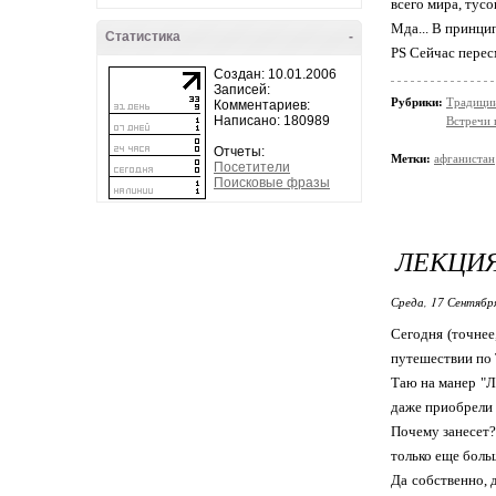
всего мира, тусо
Мда... В принцип
Статистика
-
PS Сейчас перес
Создан: 10.01.2006
Записей:
Рубрики:
Традици
Комментариев:
Написано: 180989
Встречи 
Отчеты:
Метки:
афганистан
Посетители
Поисковые фразы
ЛЕКЦИЯ
Среда, 17 Сентябр
Сегодня (точнее
путешествии по 
Таю на манер "Л
даже приобрели н
Почему занесет?
только еще боль
Да собственно, 