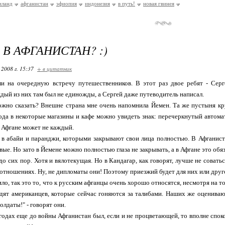
иланд
афганистан
эфиопия
индонезия
в путь!
новая гвинея
 В АФГАНИСТАН? :)
 2008 г. 15:37
+ в цитатник
и на очередную встречу путешественников. В этот раз двое ребят - Сер
дый из них там был не единожды, а Сергей даже путеводитель написал.
жно сказать? Внешне страна мне очень напомнила Йемен. Та же пустыня круг
ода в некоторые магазины и кафе можно увидеть знак: перечеркнутый автомат
 Афгане может не каждый.
 абайи и паранджи, которыми закрывают свои лица полностью. В Афганиста
вые. Но зато в Йемене можно полностью глаза не закрывать, а в Афгане это обя
до сих пор. Хотя и вялотекущая. Но в Кандагар, как говорят, лучше не совать
 отношениях. Ну, не дипломаты они! Поэтому приезжий будет для них или друго
ло, так это то, что к русским афганцы очень хорошо относятся, несмотря на т
дят американцев, которые сейчас гоняются за талибами. Наших же оцениваю
олдаты!" - говорят они.
 годах еще до войны Афганистан был, если и не процветающей, то вполне спо