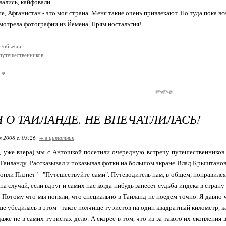
вались, кайфовали...
е, Афганистан - это моя страна. Меня такие очень привлекают. Но туда пока все
мотрела фотографии из Йемена. Прям ностальгия!..
и/обычаи
путешественников
 О ТАИЛАНДЕ. НЕ ВПЕЧАТЛИЛАСЬ!
я 2008 г. 03:26
+ в цитатник
, уже вчера) мы с Антошкой посетили очередную встречу путешественников и
Таиланду. Рассказывал и показывал фотки на большом экране Влад Крыштановск
онли Плэнет" - "Путешествуйте сами". Путеводитель нам, в общем, понравился
а случай, если вдруг и самих нас когда-нибудь занесет судьба-индека в страну
 Потому что мы поняли, что специально в Таиланд не поедем точно. Я давно чу
ше убедилась в этом - такое полчище туристов на один квадратный километр, к
даже не в самих туристах дело. А скорее в том, что из-за такого их скопления