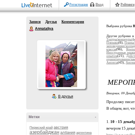
Регистрация
Вход
Рейтинги
Записи
Друзья
Комментарии
Выбрана рубрика
В
Annataliya
Другие рубрики в
Театры/концерты/ф
Плюшки
(6),
Планы
заповедники/зоопа
классы
(96),
Крепо
Иностранные язык
опытом
(21),
Дейст
ориентирование/кв
Анонсы
(43),
Анома
МЕРОП
Вторник, 09 Декаб
В друзья
Продолжу писат
В общем, вот, чт
Метки
-
1.
10 - 15 декаб
австрия
Пермский край
вечером 15 дека
азербайджан
албания
аргентина
http://www.stalk