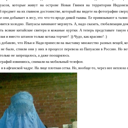
уасов, которые живут на острове Новая Гвинея на территории Индонези
 предмет на их главном достоинстве, который вы видете на фотографии свер
же они добывает в лесу, это что-то вроде дикой тыквы. Ее привязывают к талии
овится холодно. Папуасы начинают мерзнуть. А, надо сказать, глобализация док
ь всякие китайские свитера и кожаные куртки. А теперь представьте такую 
лая и вместо штанов только котака торчит! :)) Чудо, как красиво! :)
к добавлю, что Илья и Надя принесли на выставку множество разных вещей, ко
м не было, сгнили они у них в процессе перевоза из Папуасии в Россию. Но в
 только не запрещалось, а даже поощрялось.
ографий извиняюсь, снимали на мобильный телефон.
о я в афганской чадре. На лице плотная сетка. Но, вообще-то, через нее неплохо 