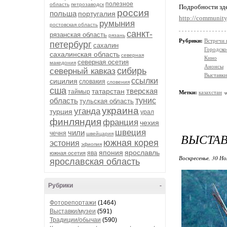
полезное
область
петрозаводск
Подробности зде
россия
польша
португалия
http://community
румыния
ростовская область
санкт-
рязанская область
рязань
Рубрики:
Встречи 
петербург
сахалин
Городско
сахалинская область
северная
Кино
северная осетия
македония
Анонсы
сибирь
северный кавказ
Выставки
ссылки
сицилия
словакия
словения
сша
тверская
татарстан
таймыр
Метки:
казахстан
область
тунис
тульская область
украина
уганда
турция
урал
финляндия
франция
чехия
швеция
чили
чечня
швейцария
ВЫСТАВ
южная корея
эстония
эфиопия
япония
ярославль
ява
южная осетия
Воскресенье, 30 Но
ярославская область
Рубрики
-
Фоторепортажи
(1464)
Выставки/музеи
(591)
Традиции/обычаи
(590)