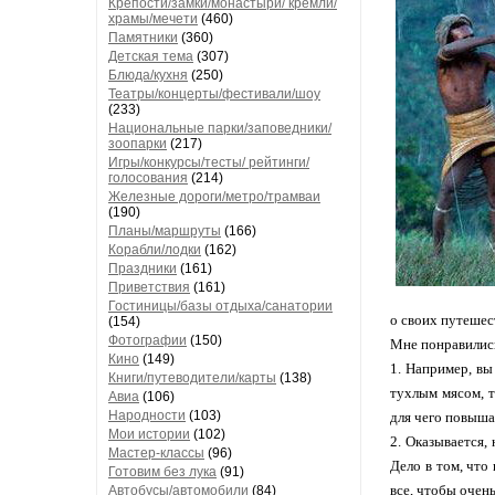
Крепости/замки/монастыри/ кремли/
храмы/мечети
(460)
Памятники
(360)
Детская тема
(307)
Блюда/кухня
(250)
Театры/концерты/фестивали/шоу
(233)
Национальные парки/заповедники/
зоопарки
(217)
Игры/конкурсы/тесты/ рейтинги/
голосования
(214)
Железные дороги/метро/трамваи
(190)
Планы/маршруты
(166)
Корабли/лодки
(162)
Праздники
(161)
Приветствия
(161)
Гостиницы/базы отдыха/санатории
о своих путешес
(154)
Фотографии
(150)
Мне понравились 
Кино
(149)
1. Например, вы
Книги/путеводители/карты
(138)
тухлым мясом, т
Авиа
(106)
Народности
(103)
для чего повышат
Мои истории
(102)
2. Оказывается,
Мастер-классы
(96)
Дело в том, что
Готовим без лука
(91)
все, чтобы очен
Автобусы/автомобили
(84)