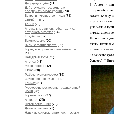
Дворцы/усадьбы
(81)
3. А вот у пап
Действующие прозводства/
стручкообразный
предприятия/учреждения
(73)
Встречи путешественников
(73)
котаки. Котаку 
Семейство
(70)
портится и стан
Хобби
(70)
уже можно купит
Аномальные явления/фантастика/
астрономия/космос
(64)
куртке, а попа го
Кладбища
(62)
Ну, и напоследо
Бьюти/релакс
(60)
скажу, котак та
Визы/загранпаспорта
(55)
примерять ее не
Городское ориентирование/квесты
(47)
За качество фот
Пещеры/шахты
(45)
Узнаете? :)) Ент
Анонсы
(43)
Медицинское
(42)
Юмор
(38)
Рабоче-туристическое
(35)
Заброшенные объекты
(34)
Климат
(31)
Московские рестораны традиционной
кухни
(28)
Горные лыжи
(27)
Автостоп
(26)
Путешественники
(26)
Делюсь опытом
(21)
Наши лекции/выступления/интервью