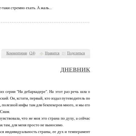
-таки стремно ехать. А жаль...
Комментарии
(
24
)
Нравится
Поделиться
ДНЕВНИК
з серии "На дебаркадере". На этот раз речь шла о
ий. Он, кстати, первый, кто издал путеводитель по
, полезной инфы там для бекпекеров много, и мы его
 Сиам.
вствовала, что не моя это страна по духу, а сейчас
ак там, для меня просто не выносимо.
 вся индивидуальность страны, ее дух и темперамент