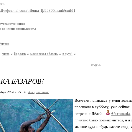
сь:
.livejournal.com/tribuna_lj/99305.html#cutid1
путешественников
е ориентирование/квесты
/музеи
литва
Королев
московская область
в путь!
КА БАЗАРОВ!
ября 2008 г. 21:06
+ в цитатник
Все-таки появилась у меня возвм
посещали в субботу, уже сейчас. :
встреча с Лёлей -
Afortunada
,
приятно было познакомиться, и я 
мы еще куда-нибудь вместе сходим.