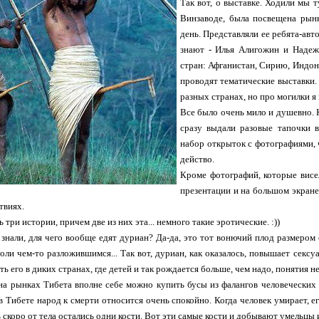
Так вот, о выставке. Ходили мы 
Винзаводе, была посвещена рынк
день. Представляли ее ребята-авт
знают - Илья Алигожин и Надеж
стран: Афганистан, Сирию, Индоне
проводят тематические выставки.
разных странах, но про могилки я 
Все было очень мило и душевно. К
сразу выдали разовые тапочки 
набор открыток с фотографиями, 
действо.
Кроме фотографий, которые висел
презентации и на большом экране
твиях.
три истории, причем две из них эта... немного такие эротические. :))
 знали, для чего вообще едят дуриан? Да-да, это тот вонючий плод размером
оли чем-то разложившимся... Так вот, дуриан, как оказалось, повышает сексу
ь его в диких странах, где детей и так рождается больше, чем надо, понятия не
 на рынках Тибета вполне себе можно купить бусы из фалангов человеческих
 в Тибете народ к смерти относится очень спокойно. Когда человек умирает, ег
ь скоро от тела остались одни кости. Вот эти самые кости и добывают умельцы