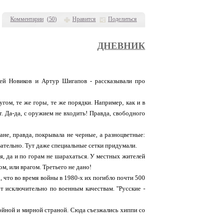
Комментарии
(
50
)
Нравится
Поделиться
ДНЕВНИК
гей Новиков и Артур Шигапов - рассказывали про
ом, те же горы, те же порядки. Например, как и в
. Да-да, с оружием не входить! Правда, свободного
не, правда, покрывала не черные, а разноцветные:
зательно. Тут даже специальные сетки придумали.
ся, да и по горам не шарахаться. У местных жителей
м, или врагом. Третьего не дано!
о, что во время войны в 1980-х их погибло почти 500
т исключительно по военным качествам. "Русские -
койной и мирной страной. Сюда съезжались хиппи со