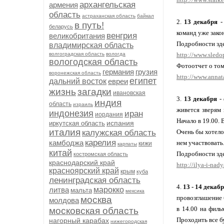
архангельская
армения
область
астраханская область
байкал
2.
13 декабря
-
в путь!
беларусь
команд уже закон
венгрия
великобритания
Подробности зде
владимирская область
волгоградская область
вологда
http://www.sledo
вологодская область
Фотоотчет о том
германия
грузия
воронежская область
http://www.annat
египет
дальний восток
евреи
жизнь
загадки
ивановская
3.
13 декабря
- 
индия
область
израиль
живется зверям
индонезия
иран
иордания
Начало в 19.00. 
испания
иркутская область
италия
калужская область
Очень бы хотело
карелия
камбоджа
нем участвовать.
кижи
карпаты
китай
Подробности зде
костромская область
краснодарский край
http://ilya-i-nad
красноярский край
крым
куба
ленинградская область
4.
13 - 14 декаб
литва
марокко
мальта
мексика
провозглашение 
москва
молдова
в 14.00 на филь
московская область
Проходить все б
нагорный карабах
нижегородская