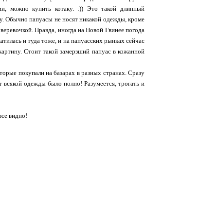
и, можно купить котаку. :)) Это такой длинный
ху. Обычно папуасы не носят никакой одежды, кроме
 веревочкой. Правда, иногда на Новой Гвинее погода
атилась и туда тоже, и на папуасских рынках сейчас
картину. Стоит такой замерзший папуас в кожанной
торые покупали на базарах в разных странах. Сразу
от всякой одежды было полно! Разумеется, трогать и
все видно!