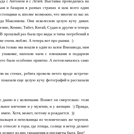
туда с Антоном и с Лёлей. Выставка проводилась на
ам и базарам в разных странах и шла всего один
остопщики и, вполне возможно, что многие из вас их
да Максимова. Они исколесили целую кучу диких
зию, Кению, Тибет, Китай, Судан и другие и теперь
 В прошлый раз была про виды и типы погребений в
не очень люблю. А теперь вот про рынки. :)
ак только мы вошли в один из залов Винзавода, нам
в упаковке, напоили чаем с плюшками и подарили
что было особенно приятно. А потом началось само
и на стенах, ребята провели нечто вроде встречи-
 показали еще целую кучу фотографий и рассказали
 с дыню и с колючками. Воняет он смертельно: толи
альное влечение и у мужчин, и у женщин. :) Правда,
 имею. Хотя, может, потому и рождается. :))
 пальцев и пепельницы из человеческих же черепов.
о относят в горы, где птицы, солнце и ветер делают
 и делают из них украшения и предметы быта. Брр!