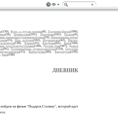
ии
(150),
Фото- и другая техника
(8),
Традиции/обычаи
(590),
ники
(26),
Приветствия
(161),
Праздники
(161),
Полеты
(9),
аши лекции/выступления/интервью
(20),
Национальные парки/
сказы
(15),
Мои истории
(102),
Медицинское
(42),
Мастер-
тели/карты
(138),
Климат
(31),
Кладбища
(62),
Кино
(149),
ные дороги/метро/трамваи
(190),
Детская тема
(307),
Делюсь
ука
(91),
Гостиницы/базы отдыха/санатории
(154),
Городское
ипеды/самокаты
(12),
Бьюти/релакс
(60),
Блюда/кухня
(250),
),
Авиа
(106)
ДНЕВНИК
, пойдем на фильм "Подарок Сталину", который идет
есь: