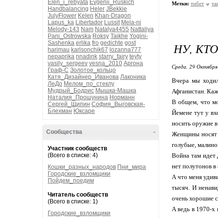
Elen_i_rebyata
Evgenij_Ruskich
Метки:
тибет
та
Handbalancing
Heler
JBekkie
JulyFlower
Kelen
Khan-Dragon
Lapus_ka
Libertador
Lussit
Mela-ni
Melody-143
Nam
Natalya4455
Nattaliya
Pani_Ostrowska
Roksy
Taikhe
Yogini-
Sashenka
erlika
fro
gedichte
gost
НУ, КТО
harimau
karlsonchik67
lozanna777
nepaprika
nnadink
starry_fairy
teyty
vasily_sergeev
vesna_2010
Аргона
Среда, 29 Октября
Граф-С
Золотое_кольцо
Катя_Дизайнер_Иванова
Лаконика
Вчера мы ходил
ЛеДо
Мелом_по_стеклу
Мудрый_Бодрис
Мышка-Машка
Афганистан. Каж
Наталия_Прошунина
Норманн
В общем, что мо
Сергей_Щипин
София_Выговская-
Блехман
Юксаре
Йемене тут у вх
носить оружие в
Сообщества
-
Женщины носят в
голубые, малино
Участник сообществ
(Всего в списке: 4)
Война там идет 
нет полутонов в
Кошки_разных_народов
Пни_мира
Городские_взломщики
А что меня удиви
Пойдем_поедим
тысяч. И ненави
Читатель сообществ
очень хорошие с
(Всего в списке: 1)
А ведь в 1970-х
Городские_взломщики