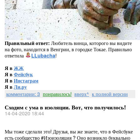
Правильный ответ:
Любитель винца, которого вы видите
на фото, находится в Венгрии, в городке Токае. Правильно
ответила
LLubacha
!
Я в
ЖЖ
Я в
Фейсбук
Я в
Инстаграм
Я в
Ли.ру
комментарии: 3
понравилось!
вверх^
к полной версии
Сходим с ума в изоляции. Вот, что получилось!
14-04-2020 18:44
Мы тоже сделали это! Друзья, вы же знаете, что в Фейсбуке
есть сообщество #Изоизоляция ? Оно возникло буквально