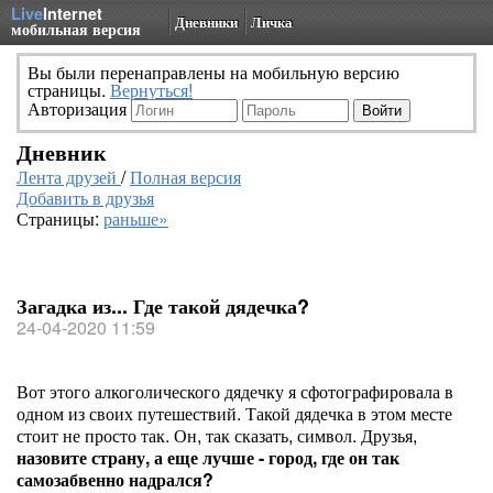
Live
Internet
Дневники
Личка
мобильная версия
Вы были перенаправлены на мобильную версию
страницы.
Вернуться!
Авторизация
Дневник
Лента друзей
/
Полная версия
Добавить в друзья
Страницы:
раньше»
Загадка из... Где такой дядечка?
24-04-2020 11:59
Вот этого алкоголического дядечку я сфотографировала в
одном из своих путешествий. Такой дядечка в этом месте
стоит не просто так. Он, так сказать, символ. Друзья,
назовите страну, а еще лучше - город, где он так
самозабвенно надрался?