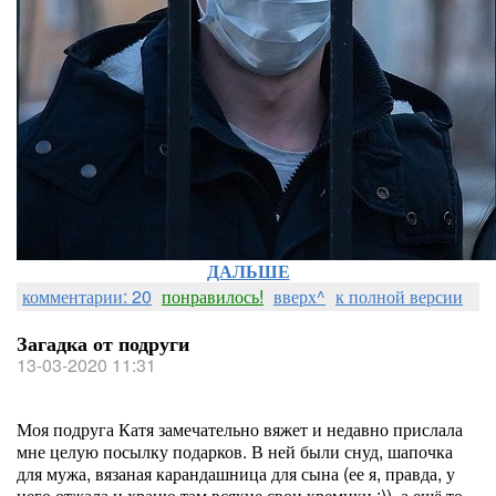
ДАЛЬШЕ
комментарии: 20
понравилось!
вверх^
к полной версии
Загадка от подруги
13-03-2020 11:31
Моя подруга Катя замечательно вяжет и недавно прислала
мне целую посылку подарков. В ней были снуд, шапочка
для мужа, вязаная карандашница для сына (ее я, правда, у
него отжала и храню там всякие свои кремики :)), а ещё то,