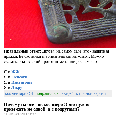
Правильный ответ:
Друзья, на самом деле, это - защитная
пряжка. Ее охотники и воины вешали на живот. Можно
сказать, она - этакий прототип меча или доспехов. :)
Я в
ЖЖ
Я в
Фейсбук
Я в
Инстаграм
Я в
Ли.ру
комментарии: 4
понравилось!
вверх^
к полной версии
Почему на осетинское озеро Эрцо нужно
приезжать не одной, а с подругами?
13-02-2020 09:37