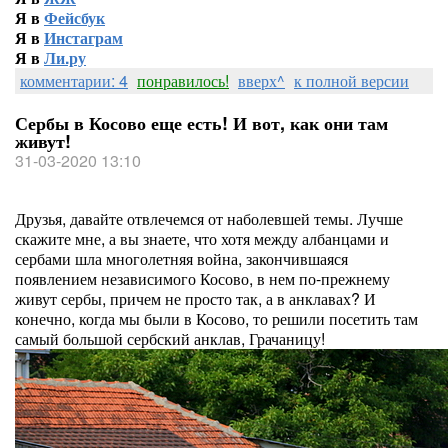
Я в
Фейсбук
Я в
Инстаграм
Я в
Ли.ру
комментарии: 4
понравилось!
вверх^
к полной версии
Сербы в Косово еще есть! И вот, как они там
живут!
31-03-2020 13:10
Друзья, давайте отвлечемся от наболевшей темы. Лучше
скажите мне, а вы знаете, что хотя между албанцами и
сербами шла многолетняя война, закончившаяся
появлением независимого Косово, в нем по-прежнему
живут сербы, причем не просто так, а в анклавах? И
конечно, когда мы были в Косово, то решили посетить там
самый большой сербский анклав, Грачаницу!