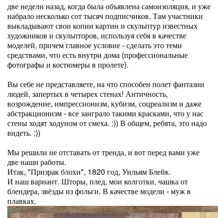
две недели назад, когда была объявлена самоизоляция, и уже
набрало несколько сот тысяч подписчиков. Там участники
выкладывают свои копии картин и скульптур известных
художников и скульпторов, используя себя в качестве
моделей, причем главное условие - сделать это теми
средствами, что есть внутри дома (профессиональные
фотографы и костюмеры в пролете).
Вы себе не представляете, на что способен полет фантазии
людей, запертых в четырех стенах! Античность,
возрождение, импрессионизм, кубизм, соцреализм и даже
абстракционизм - все заиграло такими красками, что у нас
стены ходят ходуном от смеха. :)) В общем, ребята, это надо
видеть. :))
Мы решили не отставать от тренда, и вот перед вами уже
две наши работы.
Итак, "Призрак блохи", 1820 год, Уильям Блейк.
И наш вариант. Шторы, плед, мои колготки, чашка от
блендера, звёзды из фольги. В качестве модели - муж в
плавках.