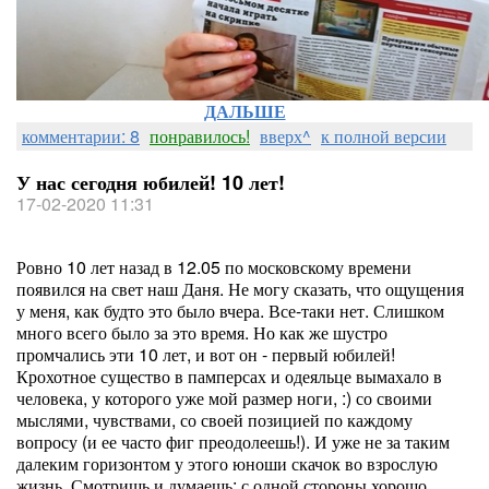
ДАЛЬШЕ
комментарии: 8
понравилось!
вверх^
к полной версии
У нас сегодня юбилей! 10 лет!
17-02-2020 11:31
Ровно 10 лет назад в 12.05 по московскому времени
появился на свет наш Даня. Не могу сказать, что ощущения
у меня, как будто это было вчера. Все-таки нет. Слишком
много всего было за это время. Но как же шустро
промчались эти 10 лет, и вот он - первый юбилей!
Крохотное существо в памперсах и одеяльце вымахало в
человека, у которого уже мой размер ноги, :) со своими
мыслями, чувствами, со своей позицией по каждому
вопросу (и ее часто фиг преодолеешь!). И уже не за таким
далеким горизонтом у этого юноши скачок во взрослую
жизнь. Смотришь и думаешь: с одной стороны хорошо,