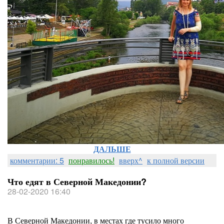
ДАЛЬШЕ
комментарии: 5
понравилось!
вверх^
к полной версии
Что едят в Северной Македонии?
28-02-2020 16:40
В Северной Македонии, в местах где тусило много