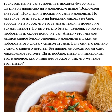
туристов, мы не раз встречали в продаже футболки с
шутливой надписью на македонском языке "Вскормлен
айваром". Покупали и носили их сами македонцы. Но
наверное, те из вас, кто на Балканах никогда не был,
вообще, не в курсе, что это за айвар такой, и почему им
вскармливают? Но зато те, кто бывал, уверена, точно его
пробовали и, скорее всего, не раз! Айвар - это главное
национальное блюдо северных македонцев и даже, не
побоюсь этого слова, - символ страны. Едят они его реально
с самого раннего детства. Без айвара не обходится ни одно
македонское застолье. Да и, вообще, айвар для македонца,
это, наверное, как блины для русского! Так что же такое
этот айвар?