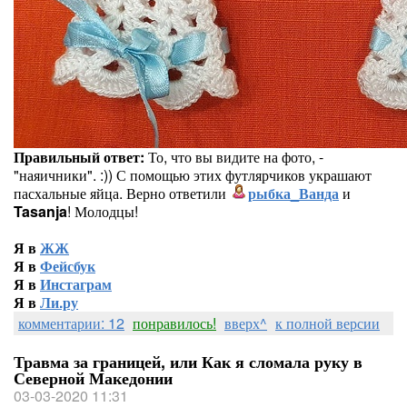
Правильный ответ:
То, что вы видите на фото, -
"наяичники". :)) С помощью этих футлярчиков украшают
пасхальные яйца. Верно ответили
рыбка_Ванда
и
Tasanja
! Молодцы!
Я в
ЖЖ
Я в
Фейсбук
Я в
Инстаграм
Я в
Ли.ру
комментарии: 12
понравилось!
вверх^
к полной версии
Травма за границей, или Как я сломала руку в
Северной Македонии
03-03-2020 11:31