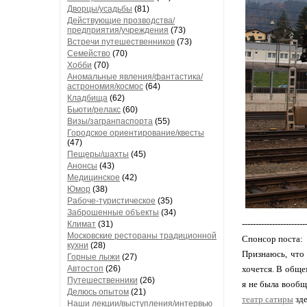
Дворцы/усадьбы
(81)
Действующие прозводства/
предприятия/учреждения
(73)
Встречи путешественников
(73)
Семейство
(70)
Хобби
(70)
Аномальные явления/фантастика/
астрономия/космос
(64)
Кладбища
(62)
Бьюти/релакс
(60)
Визы/загранпаспорта
(55)
Городское ориентирование/квесты
(47)
Пещеры/шахты
(45)
Анонсы
(43)
Медицинское
(42)
Юмор
(38)
Рабоче-туристическое
(35)
Заброшенные объекты
(34)
-----------------------
Климат
(31)
Московские рестораны традиционной
Спонсор поста:
кухни
(28)
Признаюсь, что 
Горные лыжи
(27)
хочется. В обще
Автостоп
(26)
Путешественники
(26)
я не была вообщ
Делюсь опытом
(21)
театр сатиры
зде
Наши лекции/выступления/интервью