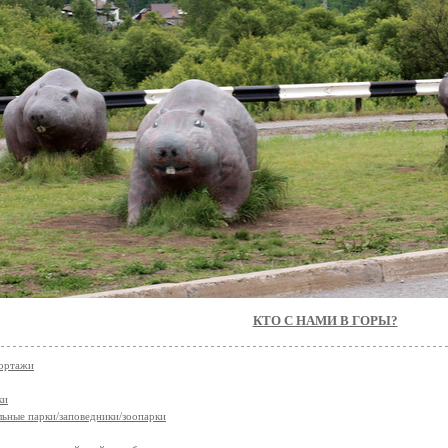
КТО С НАМИ В ГОРЫ?
ортажи
ки
ьные парки/заповедники/зоопарки