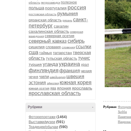
полезное
область
петрозаводск
россия
польша
португалия
румыния
ростовская область
санкт-
рязанская область
рязань
петербург
сахалин
сахалинская область
северная
северная осетия
македония
сибирь
северный кавказ
ссылки
сицилия
словакия
словения
сша
тверская
татарстан
таймыр
область
тунис
тульская область
украина
уганда
турция
урал
финляндия
франция
чехия
швеция
чили
чечня
швейцария
южная корея
эстония
эфиопия
япония
ярославль
ява
южная осетия
ярославская область
Рубрики:
Фотореп
Рубрики
-
Хобби
Памятни
Фоторепортажи
(1464)
Национал
Выставки/музеи
(591)
Традиции/обычаи
(590)