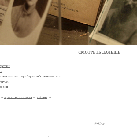
СМОТРЕТЬ ДАЛЬШЕ
ортажи
ки
/замки/монастыри/ кремли/храмы/мечети
/музеи
лодки
красноярский край
сибирь