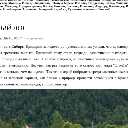
рузию, Мьянму, Йемен, Индонезию, Южную Корею, Италию, Иорданию, Литву, Финлян
ю, Молдову, Приднестровье, Китай, Гонконг, Латвию, Испанию, Андорру, Камбоджу, Вь
ю, Швейцарию, Армению, Нагорный Карабах, Румынию и немного Россию!
ВЫЙ ЛОГ
та 2011 г. 00:01
+ в цитатник
 - есть Сибирь. Примерно за неделю до путешествия мы узнали, что красноя
 временно закрыть. Причиной тому стали медведи, зачастившие выходить 
 приезда был шанс, что "Столбы" откроют, а работники заповедника чуть л
му телевидению. Но, увы, как раз накануне того самого дня, когда "Столбы
е не меньше, чем на неделю. Так что, с идеей побродить среди каменных скал
 был запасной вариант, как близко к природе провести оставшийся в Красн
а самой окраине города, у подножия гор.