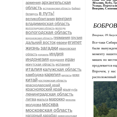
архангельская
армения
Абхазию, Кубу, Г
Уганду, Португали
область
астраханская область
байкал
Венгрию, Словени
в путь!
беларусь
венгрия
великобритания
БОБРО
владимирская область
волгоградская область
вологда
вологодская область
Вторник, 09 Авгус
германия
грузия
воронежская область
египет
дальний восток
евреи
Все-таки Сибирь
жизнь
загадки
были вынуждены
ивановская
индия
моменту нашего
область
израиль
индонезия
иран
мишек по местно
иордания
испания
иркутская область
продлевается ещ
италия
калужская область
Впрочем, у нас
карелия
камбоджа
кижи
карпаты
расположенный н
китай
костромская область
краснодарский край
красноярский край
крым
куба
ленинградская область
литва
марокко
мальта
мексика
москва
молдова
московская область
нагорный карабах
нижегородская