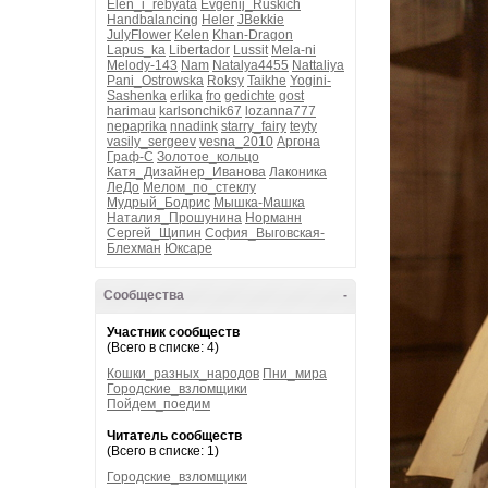
Elen_i_rebyata
Evgenij_Ruskich
Handbalancing
Heler
JBekkie
JulyFlower
Kelen
Khan-Dragon
Lapus_ka
Libertador
Lussit
Mela-ni
Melody-143
Nam
Natalya4455
Nattaliya
Pani_Ostrowska
Roksy
Taikhe
Yogini-
Sashenka
erlika
fro
gedichte
gost
harimau
karlsonchik67
lozanna777
nepaprika
nnadink
starry_fairy
teyty
vasily_sergeev
vesna_2010
Аргона
Граф-С
Золотое_кольцо
Катя_Дизайнер_Иванова
Лаконика
ЛеДо
Мелом_по_стеклу
Мудрый_Бодрис
Мышка-Машка
Наталия_Прошунина
Норманн
Сергей_Щипин
София_Выговская-
Блехман
Юксаре
Сообщества
-
Участник сообществ
(Всего в списке: 4)
Кошки_разных_народов
Пни_мира
Городские_взломщики
Пойдем_поедим
Читатель сообществ
(Всего в списке: 1)
Городские_взломщики