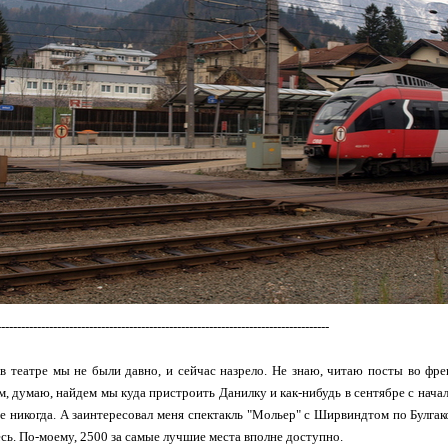
-----------------------------------------------------------------------------------
в театре мы не были давно, и сейчас назрело. Не знаю, читаю посты во френ
м, думаю, найдем мы куда пристроить Данилку и как-нибудь в сентябре с нача
е никогда. А заинтересовал меня спектакль "Мольер" с Ширвиндтом по Булгак
сь. По-моему, 2500 за самые лучшие места вполне доступно.