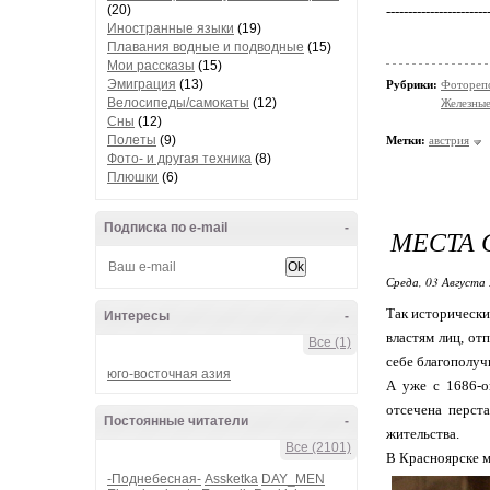
(20)
-----------------------
Иностранные языки
(19)
Плавания водные и подводные
(15)
Мои рассказы
(15)
Эмиграция
(13)
Рубрики:
Фотореп
Велосипеды/самокаты
(12)
Железные
Сны
(12)
Полеты
(9)
Метки:
австрия
Фото- и другая техника
(8)
Плюшки
(6)
Подписка по e-mail
-
МЕСТА 
Среда, 03 Августа 
Так исторически
Интересы
-
властям лиц, от
Все (1)
себе благополуч
юго-восточная азия
А уже с 1686-о
отсечена перст
Постоянные читатели
-
жительства.
Все (2101)
В Красноярске м
-Поднебесная-
Assketka
DAY_MEN