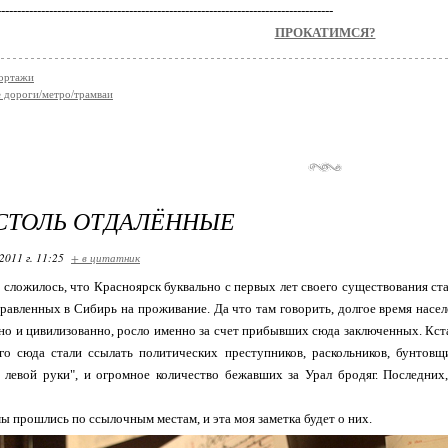
------------------------------------------------------------------------------------
ПРОКАТИМСЯ?
ортажи
 дороги/метро/трамваи
СТОЛЬ ОТДАЛЁННЫЕ
2011 г. 11:25
+ в цитатник
 сложилось, что Красноярск буквально с первых лет своего существования с
правленных в Сибирь на проживание. Да что там говорить, долгое время насел
но и цивилизованно, росло именно за счет прибывших сюда заключенных. Кстат
го сюда стали ссылать политических преступников, раскольников, бунтовщ
а левой руки", и огромное количество бежавших за Урал бродяг. Последни
ы прошлись по ссылочным местам, и эта моя заметка будет о них.