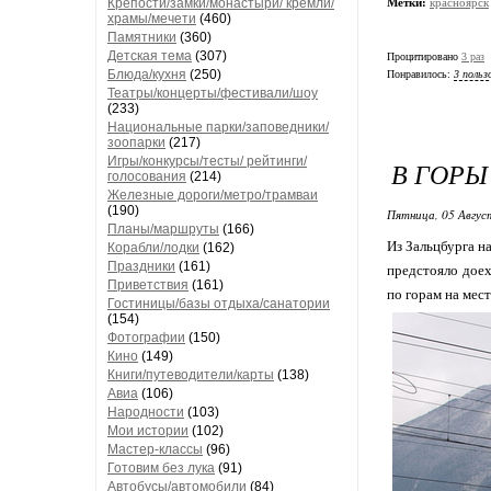
Метки:
красноярск
Крепости/замки/монастыри/ кремли/
храмы/мечети
(460)
Памятники
(360)
Детская тема
(307)
Процитировано
3 раз
Блюда/кухня
(250)
Понравилось:
3 польз
Театры/концерты/фестивали/шоу
(233)
Национальные парки/заповедники/
зоопарки
(217)
Игры/конкурсы/тесты/ рейтинги/
В ГОРЫ
голосования
(214)
Железные дороги/метро/трамваи
(190)
Пятница, 05 Авгус
Планы/маршруты
(166)
Из Зальцбурга н
Корабли/лодки
(162)
Праздники
(161)
предстояло доех
Приветствия
(161)
по горам на мес
Гостиницы/базы отдыха/санатории
(154)
Фотографии
(150)
Кино
(149)
Книги/путеводители/карты
(138)
Авиа
(106)
Народности
(103)
Мои истории
(102)
Мастер-классы
(96)
Готовим без лука
(91)
Автобусы/автомобили
(84)