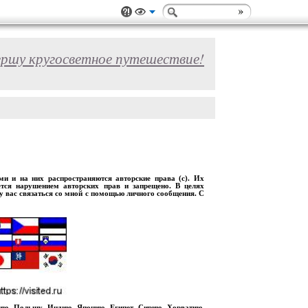
ершу кругосветное путешествие!
 и на них распространяются авторские права (с). Их
ется нарушением авторских прав и запрещено. В целях
шу вас связаться со мной с помощью личного сообщения. С
рию, Польшу, Индию, Японию, Египет, Сирию, Хорватию,