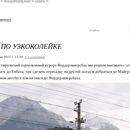
красноярский край
сибирь
ователям
 ПО УЗКОКОЛЕЙКЕ
та 2011 г. 11:30
+ в цитатник
а тирольский горнолыжный курорт Фордерланерсбах мы решили выезжать с утра
ать до Енбаха, там сделать пересадку на другой поезд и добраться до Майер
тном автобусе или на такси до Фордерланерсбаха.