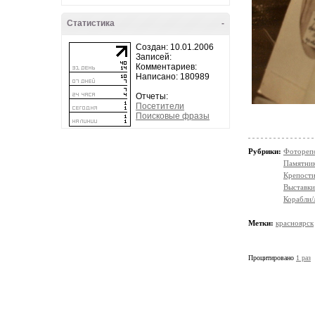
Статистика
-
Создан: 10.01.2006
Записей:
Комментариев:
Написано: 180989
Отчеты:
Посетители
Поисковые фразы
Рубрики:
Фотореп
Памятни
Крепости
Выставки
Корабли/
Метки:
красноярск
Процитировано
1 раз