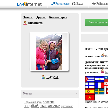
Регистрация
Вход
Рейтинги
Записи
Друзья
Комментарии
Создать дневник
Annataliya
ЖИЗНЬ - ЭТО Д
А здесь мои
К
ДОРОГИЕ ЧИТАТЕЛ
копирование на л
исключения недора
уважением,
An
В друзья
Метки
-
австрия
Пермский край
азербайджан
албания
аргентина
Пока что мне уда