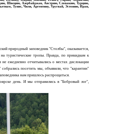
дию, Швецию, Азербайджан, Австрию, Словакию, Турцию,
етнам, Тунис, Чили, Аргентину, Уругвай, Эстонию, Иран,
рский природный заповедник "Столбы", оказывается,
на туристические тропы. Правда, по прикидкам к
и не ежедневно отчитывались о местах дислокации
" собрались посетить мы, объявили, что "карантин"
 заповедника нам пришлось распрощаться.
оярске день. И мы отправились в "Бобровый лог",