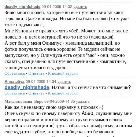
09-04-2009-14:32
удалить
deadly_nightshade
Знаю много людей, которые во все путешествия таскают
зеркалки. Даже в походы. Но мне бы было жалко (хотя уже
тоже подумываю..)
Мне Кэноны не нравятся хоть убей. Может, это мне так не
повезло - в нем с матрицей что-то не то (маленькая).
А вот был у меня Олимпус - мыльница мыльницей, но
фотки получались очень хорошие! Те модели сейчас не
выпускают, но у Олимпуса есть серия "мю" - они, можно
сказать, специально для путешественников - компактные,
защищены от влаги и ударов.
Обратиться
-
Ответить
-
К полной версии
09-04-2009-14:34
удалить
Annataliya
deadly_nightshade
, Наташ, а ты сейчас на что снимаешь?
Обратиться
-
Ответить
-
К полной версии
09-04-2009-14:35
удалить
Максимилиана_Вирс
Как же я ненавижу свою зеркалку в походах =)
Очень скучаю по своему павершоту A590, служившему мне
верой и правдой и погибшему от трухи из мамонтячьих
костей в экспедиции =( труха забилась в диафрагму, а потом
еще куда-то глубже, что он вообще как-то безвольно