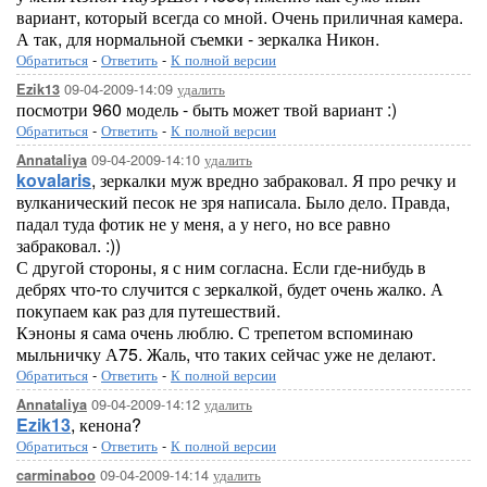
вариант, который всегда со мной. Очень приличная камера.
А так, для нормальной съемки - зеркалка Никон.
Обратиться
-
Ответить
-
К полной версии
09-04-2009-14:09
удалить
Ezik13
посмотри 960 модель - быть может твой вариант :)
Обратиться
-
Ответить
-
К полной версии
09-04-2009-14:10
удалить
Annataliya
kovalaris
, зеркалки муж вредно забраковал. Я про речку и
вулканический песок не зря написала. Было дело. Правда,
падал туда фотик не у меня, а у него, но все равно
забраковал. :))
С другой стороны, я с ним согласна. Если где-нибудь в
дебрях что-то случится с зеркалкой, будет очень жалко. А
покупаем как раз для путешествий.
Кэноны я сама очень люблю. С трепетом вспоминаю
мыльничку А75. Жаль, что таких сейчас уже не делают.
Обратиться
-
Ответить
-
К полной версии
09-04-2009-14:12
удалить
Annataliya
Ezik13
, кенона?
Обратиться
-
Ответить
-
К полной версии
09-04-2009-14:14
удалить
carminaboo