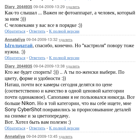
09-04-2009-13:29
удалить
Diary_2044935
Как-то слышал ... Важен не фотоаппарат, а человек, который
за ним :)))
С человеками у вас все в порядке :))
Обратиться
-
Ответить
-
К полной версии
09-04-2009-13:32
удалить
Annataliya
Ыгольчатай
, спасибо, конечно. Но "кастрюля" повору тоже
нужна. :))
Обратиться
-
Ответить
-
К полной версии
09-04-2009-13:38
удалить
Diary_2044935
Кто же будет спорить! :))) .. А ты по-женски выбери. По
цвету, форме и удобности :))
Наташ, почти все камеры сегодня делятся по цене
(соответственно и качество в одной ценовой категории
почти одинаковое). Сапопами я не пользовался никогда. Все
больше Nikon. Но в той категории, что вы себе ищете, мне
Sony CyberShot понравились за прорисовывание деталей
на снимке и за цветопередачу.
Вот. Хотел быть вам полезен :)
Обратиться
-
Ответить
-
К полной версии
09-04-2009-13:45
удалить
Annataliya