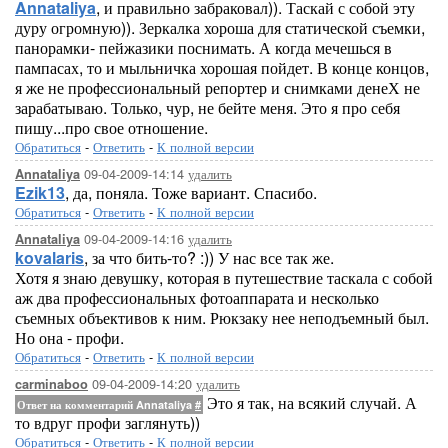
Annataliya
, и правильно забраковал)). Таскай с собой эту
дуру огромную)). Зеркалка хороша для статической съемки,
панорамки- пейжазики поснимать. А когда мечешься в
пампасах, то и мыльничка хорошая пойдет. В конце концов,
я же не профессиональный репортер и снимками денеХ не
зарабатываю. Только, чур, не бейте меня. Это я про себя
пишу...про свое отношение.
Обратиться
-
Ответить
-
К полной версии
09-04-2009-14:14
удалить
Annataliya
Ezik13
, да, поняла. Тоже вариант. Спасибо.
Обратиться
-
Ответить
-
К полной версии
09-04-2009-14:16
удалить
Annataliya
kovalaris
, за что бить-то? :)) У нас все так же.
Хотя я знаю девушку, которая в путешествие таскала с собой
аж два профессиональных фотоаппарата и несколько
съемных объективов к ним. Рюкзаку нее неподъемный был.
Но она - профи.
Обратиться
-
Ответить
-
К полной версии
09-04-2009-14:20
удалить
carminaboo
Это я так, на всякий случай. А
Ответ на комментарий Annataliya
#
то вдруг профи заглянуть))
Обратиться
-
Ответить
-
К полной версии