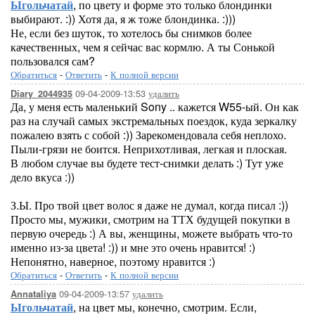
Ыгольчатай
, по цвету и форме это только блондинки
выбирают. :)) Хотя да, я ж тоже блондинка. :)))
Не, если без шуток, то хотелось бы снимков более
качественных, чем я сейчас вас кормлю. А ты Сонькой
пользовался сам?
Обратиться
-
Ответить
-
К полной версии
09-04-2009-13:53
удалить
Diary_2044935
Да, у меня есть маленький Sony .. кажется W55-ый. Он как
раз на случай самых экстремальных поездок, куда зеркалку
пожалею взять с собой :)) Зарекомендовала себя неплохо.
Пыли-грязи не боится. Неприхотливая, легкая и плоская.
В любом случае вы будете тест-снимки делать :) Тут уже
дело вкуса :))
З.Ы. Про твой цвет волос я даже не думал, когда писал :))
Просто мы, мужики, смотрим на ТТХ будущей покупки в
первую очередь :) А вы, женщины, можете выбрать что-то
именно из-за цвета! :)) и мне это очень нравится! :)
Непонятно, наверное, поэтому нравится :)
Обратиться
-
Ответить
-
К полной версии
09-04-2009-13:57
удалить
Annataliya
Ыгольчатай
, на цвет мы, конечно, смотрим. Если,