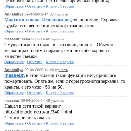
реагирует на хозяина. Но в свое время был хорош =)
Обратиться
-
Ответить
-
К полной версии
09-04-2009-14:37
удалить
Annataliya
Максимиллиана_Исполкомова
, эх, понимаю. Суровая
судьба путешественнических фотоаппаратов...
Обратиться
-
Ответить
-
К полной версии
09-04-2009-14:42
удалить
masseur
Смущает именно пыле- влагозащищенность . Обычно
мыльницы с такими параметрами не особо хороши в
качестве съемки
Обратиться
-
Ответить
-
К полной версии
09-04-2009-14:46
удалить
Annataliya
masseur
, в этой модели такой функции нет, пришлось
пожертвовать. Опять же, если с горы грохнется зеркалка, то
кранты, а это чудо - 50 на 50.
Обратиться
-
Ответить
-
К полной версии
09-04-2009-14:48
удалить
masseur
Нашел в сети такой вариант
http://photodome.ru/art/3401.html
Сам им не пользовался
Обратиться
-
Ответить
-
К полной версии
09-04-2009-15:01
удалить