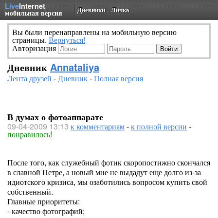
Live
Internet
Дневники
Личка
мобильная версия
Вы были перенаправлены на мобильную версию
страницы.
Вернуться!
Авторизация
Дневник
Annataliya
Лента друзей
-
Дневник
-
Полная версия
В думах о фотоаппарате
09-04-2009 13:13
к комментариям
-
к полной версии
-
понравилось!
После того, как служебный фотик скоропостижно скончался
в славной Петре, а новый мне не выдадут еще долго из-за
идиотского кризиса, мы озаботились вопросом купить свой
собственный.
Главные приоритеты:
- качество фотографий;