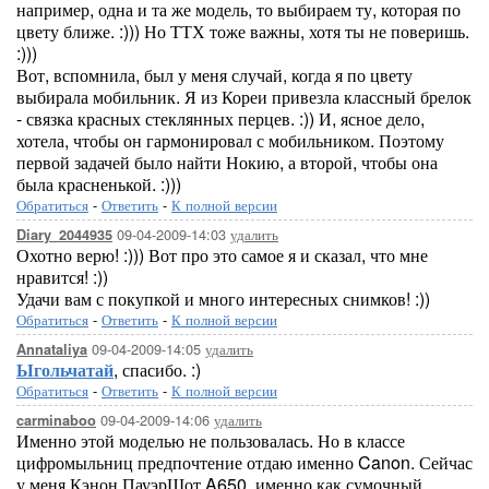
например, одна и та же модель, то выбираем ту, которая по
цвету ближе. :))) Но ТТХ тоже важны, хотя ты не поверишь.
:)))
Вот, вспомнила, был у меня случай, когда я по цвету
выбирала мобильник. Я из Кореи привезла классный брелок
- связка красных стеклянных перцев. :)) И, ясное дело,
хотела, чтобы он гармонировал с мобильником. Поэтому
первой задачей было найти Нокию, а второй, чтобы она
была красненькой. :)))
Обратиться
-
Ответить
-
К полной версии
09-04-2009-14:03
удалить
Diary_2044935
Охотно верю! :))) Вот про это самое я и сказал, что мне
нравится! :))
Удачи вам с покупкой и много интересных снимков! :))
Обратиться
-
Ответить
-
К полной версии
09-04-2009-14:05
удалить
Annataliya
Ыгольчатай
, спасибо. :)
Обратиться
-
Ответить
-
К полной версии
09-04-2009-14:06
удалить
carminaboo
Именно этой моделью не пользовалась. Но в классе
цифромыльниц предпочтение отдаю именно Canon. Сейчас
у меня Кэнон ПауэрШот A650, именно как сумочный