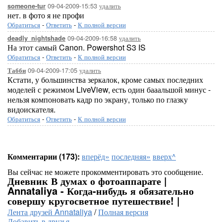
09-04-2009-15:53
удалить
someone-tur
нет. в фото я не профи
Обратиться
-
Ответить
-
К полной версии
09-04-2009-16:58
удалить
deadly_nightshade
На этот самый Canon. Powershot S3 IS
Обратиться
-
Ответить
-
К полной версии
09-04-2009-17:05
удалить
Табби
Кстати, у большинства зеркалок, кроме самых последних
моделей с режимом LiveView, есть один бааальшой минус -
нельзя компоновать кадр по экрану, только по глазку
видоискателя.
Обратиться
-
Ответить
-
К полной версии
Комментарии (173):
вперёд»
последняя»
вверх^
Вы сейчас не можете прокомментировать это сообщение.
Дневник В думах о фотоаппарате |
Annataliya - Когда-нибудь я обязательно
совершу кругосветное путешествие! |
Лента друзей Annataliya
/
Полная версия
Добавить в друзья