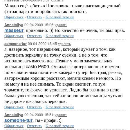
masseur
Можно ещё забить в Поисковик - пыле влагозащищенный
фотоаппарат и попробовать так поискать
Обратиться
-
Ответить
-
К полной версии
09-04-2009-15:06
удалить
Annataliya
masseur
, прикольно. :)) Но качество не очень, ты был прав.
Обратиться
-
Ответить
-
К полной версии
09-04-2009-15:45
удалить
someone-tur
я, наверное, тот извращенец, который думает о том, как
достваить зеркалку на точку съемки, а не о том, что
использовать вместо нее. Лежит у меня замечательная
мыльница casio P600. Осталась с дозеркалочных времен.
по мыльничным понятиям камера - супер. Быстрая, резкая,
авторежимы хорошо работают, мегапикселей немного. Но
не могу я на нее снимать. То экран слепнет, то зум
тормозит, то фокус не успевает. Ладно бы разница в цене
была существенная, так сейчас хорошие мыльницы чуть ли
не дороже начальных зеркалок.
Обратиться
-
Ответить
-
К полной версии
09-04-2009-15:51
удалить
Annataliya
someone-tur
, ты - профи. :)
Обратиться
-
Ответить
-
К полной версии