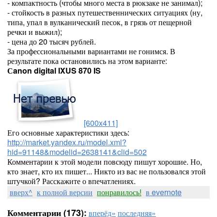
- компактность (чтобы много места в рюкзаке не занимал);
- стойкость в разных путешественнических ситуациях (ну,
типа, упал в вулканический песок, в грязь от пещерной
речки и выжил);
- цена до 20 тысяч рублей.
За профессиональными вариантами не гонимся. В
результате пока остановились на этом варианте:
Сanon digital IXUS 870 IS
[600x411]
Его основные характеристики здесь:
http://market.yandex.ru/model.xml?
hid=91148&modelid=2638141&clid=502
Комментарии к этой модели повсюду пишут хорошие. Но,
кто знает, кто их пишет... Никто из вас не пользовался этой
штучкой? Расскажите о впечатлениях.
вверх^
к полной версии
понравилось!
в evernote
Комментарии (173):
вперёд»
последняя»