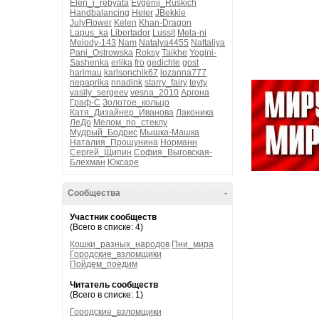
Elen_i_rebyata
Evgenij_Ruskich
Handbalancing
Heler
JBekkie
JulyFlower
Kelen
Khan-Dragon
Lapus_ka
Libertador
Lussit
Mela-ni
Melody-143
Nam
Natalya4455
Nattaliya
Pani_Ostrowska
Roksy
Taikhe
Yogini-
Sashenka
erlika
fro
gedichte
gost
harimau
karlsonchik67
lozanna777
nepaprika
nnadink
starry_fairy
teyty
vasily_sergeev
vesna_2010
Аргона
Граф-С
Золотое_кольцо
Катя_Дизайнер_Иванова
Лаконика
ЛеДо
Мелом_по_стеклу
Мудрый_Бодрис
Мышка-Машка
Наталия_Прошунина
Норманн
Сергей_Щипин
София_Выговская-
Блехман
Юксаре
Сообщества
-
Участник сообществ
(Всего в списке: 4)
Кошки_разных_народов
Пни_мира
Городские_взломщики
Пойдем_поедим
Читатель сообществ
(Всего в списке: 1)
Городские_взломщики