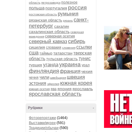
полезное
область
петрозаводск
россия
польша
португалия
румыния
ростовская область
санкт-
рязанская область
рязань
петербург
сахалин
сахалинская область
северная
северная осетия
македония
сибирь
северный кавказ
ссылки
сицилия
словакия
словения
сша
тверская
татарстан
таймыр
область
тунис
тульская область
украина
уганда
турция
урал
финляндия
франция
чехия
швеция
чили
чечня
швейцария
южная корея
эстония
эфиопия
япония
ярославль
ява
южная осетия
ярославская область
Рубрики
-
Фоторепортажи
(1464)
Выставки/музеи
(591)
Традиции/обычаи
(590)