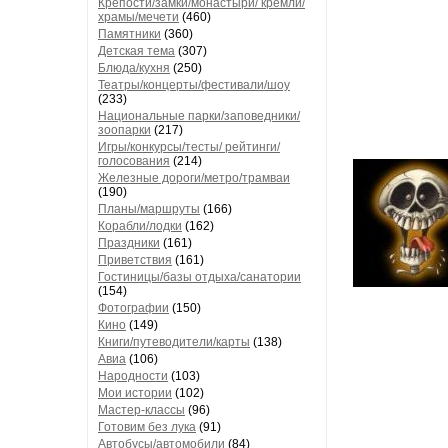
Крепости/замки/монастыри/ кремли/
храмы/мечети
(460)
Памятники
(360)
Детская тема
(307)
Блюда/кухня
(250)
Театры/концерты/фестивали/шоу
(233)
Национальные парки/заповедники/
зоопарки
(217)
Игры/конкурсы/тесты/ рейтинги/
голосования
(214)
Железные дороги/метро/трамваи
(190)
Планы/маршруты
(166)
Корабли/лодки
(162)
Праздники
(161)
Приветствия
(161)
Гостиницы/базы отдыха/санатории
(154)
Фотографии
(150)
Кино
(149)
Книги/путеводители/карты
(138)
Авиа
(106)
Народности
(103)
Мои истории
(102)
Мастер-классы
(96)
Готовим без лука
(91)
Автобусы/автомобили
(84)