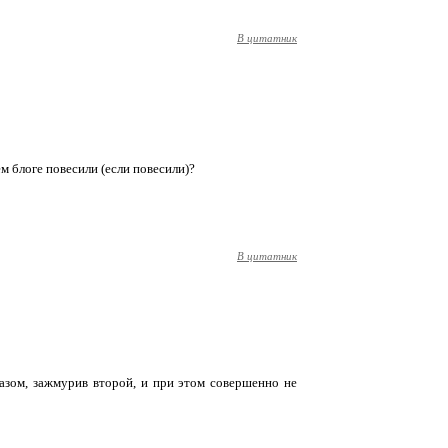
В цитатник
ем блоге повесили (если повесили)?
В цитатник
азом, зажмурив второй, и при этом совершенно не