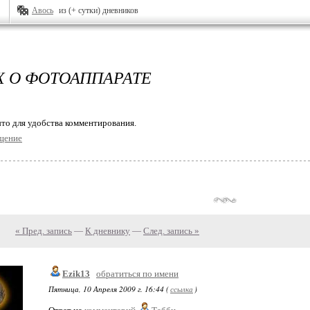
Авось
из (+ сутки) дневников
Х О ФОТОАППАРАТЕ
то для удобства комментирования.
щение
« Пред. запись
—
К дневнику
—
След. запись »
Ezik13
обратиться по имени
Пятница, 10 Апреля 2009 г. 16:44 (
ссылка
)