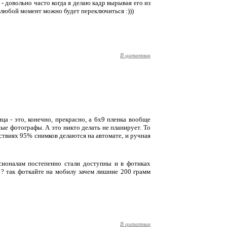
- довольно часто когда я делаю кадр вырывая его из
 любой момент можно будет переключиться :)))
В цитатник
ица - это, конечно, прекрасно, а 6x9 пленка вообще
ные фотографы. А это никто делать не планирует. То
ствиях 95% снимков делаются на автомате, и ручная
сионалам постепенно стали доступны и в фотиках
 ? так фоткайте на мобилу зачем лишние 200 грамм
В цитатник