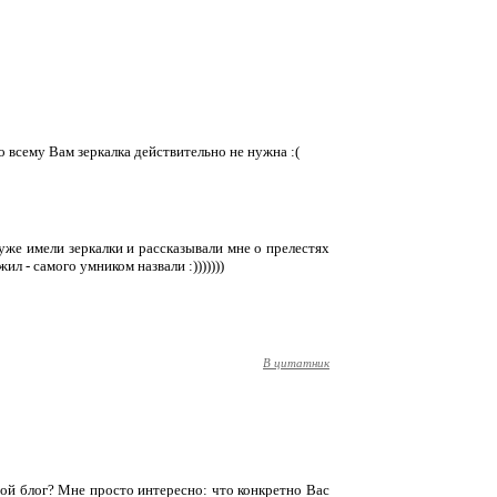
о всему Вам зеркалка действительно не нужна :(
 уже имели зеркалки и рассказывали мне о прелестях
ил - самого умником назвали :)))))))
В цитатник
 мой блог? Мне просто интересно: что конкретно Вас