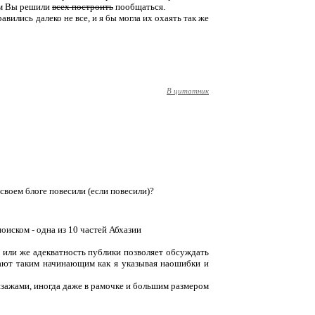
ром Вы решили
всех построить
пообщаться.
вились далеко не все, и я бы могла их охаять так же
В цитатник
 своем блоге повесили (если повесили)?
оиском - одна из 10 частей Абхазии
 или же адекватность публики позволяет обсуждать
ают таким начинающим как я указывая наошибки и
йзажами, иногда даже в рамочке и большим размером