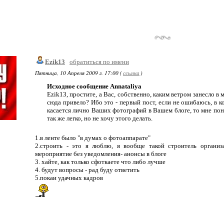
Ezik13
обратиться по имени
Пятница, 10 Апреля 2009 г. 17:00 (
ссылка
)
Исходное сообщение Annataliya
Ezik13, простите, а Вас, собственно, каким ветром занесло в
сюда привело? Ибо это - первый пост, если не ошибаюсь, в 
касается лично Ваших фотографий в Вашем блоге, то мне понра
так же легко, но не хочу этого делать.
1.в ленте было "в думах о фотоаппарате"
2.строить - это я люблю, я вообще такой строитель организ
мероприятие без уведомления- анонсы в блоге
3. хайте, как только сфоткаете что либо лучше
4. будут вопросы - рад буду ответить
5.покаи удачных кадров