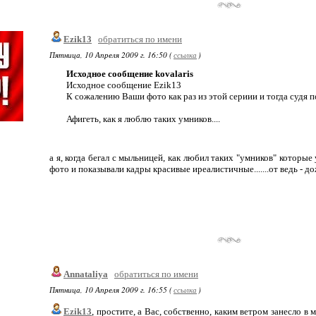
Ezik13
обратиться по имени
Пятница, 10 Апреля 2009 г. 16:50 (
ссылка
)
Исходное сообщение kovalaris
Исходное сообщение Ezik13
К сожалению Ваши фото как раз из этой сериии и тогда судя п
Афигеть, как я люблю таких умников....
а я, когда бегал с мыльницей, как любил таких "умников" которые
фото и показывали кадры красивые иреалистичные.......от ведь - дож
Annataliya
обратиться по имени
Пятница, 10 Апреля 2009 г. 16:55 (
ссылка
)
Ezik13
, простите, а Вас, собственно, каким ветром занесло в