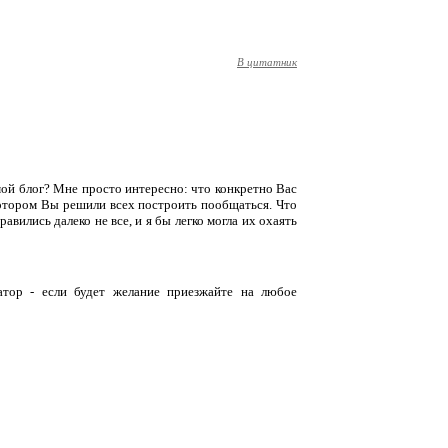
В цитатник
 мой блог? Мне просто интересно: что конкретно Вас
котором Вы решили всех построить пообщаться. Что
вились далеко не все, и я бы легко могла их охаять
атор - если будет желание приезжайте на любое