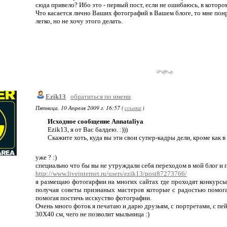
сюда привело? Ибо это - первый пост, если не ошибаюсь, в кото
Что касается лично Ваших фотографий в Вашем блоге, то мне понра
легко, но не хочу этого делать.
Ezik13
обратиться по имени
Пятница, 10 Апреля 2009 г. 16:57 (
ссылка
)
Исходное сообщение Annataliya
Ezik13, я от Вас балдею. :)))
Скажите хоть, куда вы эти свои супер-кадры дели, кроме как в
уже ? :)
специально что бы вы не утруждали себя переходом в мой блог и п
http://www.liveinternet.ru/users/ezik13/post87273766/
я размещаю фотогарфии на многих сайтах где проходят конкурсы
получая советы признаных мастеров которые с радостью помог
помогая постичь исскуство фотографии.
Очень много фоток я печатаю и дарю друзьям, с портретами, с пе
30Х40 см, чего не позволит мыльница :)