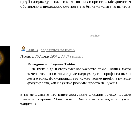
сугубо индивидуальная физиология - как и при стрельбе допустим 
обстановки я продолжаю смотреть что бы не упустить то на что в
Ezik13
обратиться по имени
Пятница, 10 Апреля 2009 г. 16:49 (
ссылка
)
Исходное сообщение Табби
.....не нужен, да и сверхвысокое качество тоже. Полная матр
замечается - но в этом случае надо уходить в профессиональ
же и о зонах фокусировки: это нужно только профи, в путеше
фокусировка, как и ручные режимы, просто не нужны.
а вы не думаете что ранее доступные функции только проффе
начального уровня ? быть может Вам и качество тогда не нужно
тащить :)