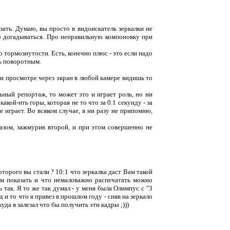
зать. Думаю, вы просто в видоискатель зеркалки не
ко догадываться. Про неправильную компоновку при
 тормознутости. Есть, конечно плюс - это если надо
ть поворотным.
ри просмотре через экран в любой камере видишь то
ьный репортаж, то может это и играет роль, но ни
акой-нть горы, которая не то что за 0.1 секунду - за
е играет. Во всяком случае, я ни разу не припомню,
азом, зажмурив второй, и при этом совершенно не
торого вы стали ? 10:1 что зеркалка даст Вам такой
м показать и что немаловажно распечатать можно
ь так. Я то же так думал - у меня была Олимпус с "3
д и то что я привез в прошлом году - сняв на зеркало
уда я залезал что бы получить эти кадры ;)))