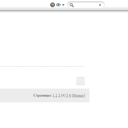
Страницы:
1
2
3
[4]
5
6
[
Новые
]