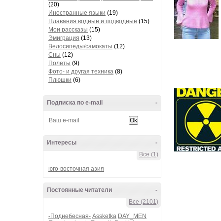
(20)
Иностранные языки
(19)
Плавания водные и подводные
(15)
Мои рассказы
(15)
Эмиграция
(13)
Велосипеды/самокаты
(12)
Сны
(12)
Полеты
(9)
Фото- и другая техника
(8)
Плюшки
(6)
Подписка по e-mail
-
Интересы
-
Все (1)
юго-восточная азия
Постоянные читатели
-
Все (2101)
-Поднебесная-
Assketka
DAY_MEN