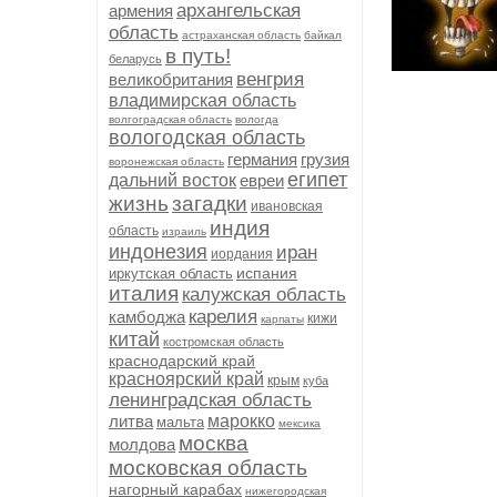
архангельская
армения
область
астраханская область
байкал
в путь!
беларусь
венгрия
великобритания
владимирская область
волгоградская область
вологда
вологодская область
германия
грузия
воронежская область
египет
дальний восток
евреи
жизнь
загадки
ивановская
индия
область
израиль
индонезия
иран
иордания
испания
иркутская область
италия
калужская область
карелия
камбоджа
кижи
карпаты
китай
костромская область
краснодарский край
красноярский край
крым
куба
ленинградская область
литва
марокко
мальта
мексика
москва
молдова
московская область
нагорный карабах
нижегородская