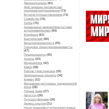
Дворцы/усадьбы
(81)
Действующие прозводства/
предприятия/учреждения
(73)
Встречи путешественников
(73)
Семейство
(70)
Хобби
(70)
Аномальные явления/фантастика/
астрономия/космос
(64)
Кладбища
(62)
Бьюти/релакс
(60)
Визы/загранпаспорта
(55)
Городское ориентирование/квесты
(47)
Пещеры/шахты
(45)
Анонсы
(43)
Медицинское
(42)
Юмор
(38)
Рабоче-туристическое
(35)
Заброшенные объекты
(34)
Климат
(31)
Московские рестораны традиционной
кухни
(28)
Горные лыжи
(27)
Автостоп
(26)
Путешественники
(26)
Делюсь опытом
(21)
Наши лекции/выступления/интервью