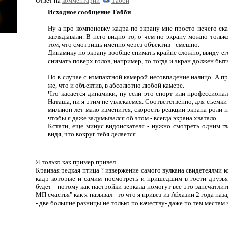
Ответ на
комментарий
Табби
Исходное сообщение Табби
Ну а про компоновку кадра по экрану мне просто нечего ска
заглядывали. В него видно то, о чем по экрану можно толь
том, что смотришь именно через объектив - смешно.
Динамику по экрану вообще снимать крайне сложно, ввиду его
снимать поверх голов, например, то тогда и экран должен бы
Но в случае с компактной камерой несовпадение налицо. А п
же, что и объектив, в абсолютно любой камере.
Что касается динамики, ну если это спорт или профессионал
Наташа, ни я этим не увлекаемся. Соответственно, для съемки к
миллион лет мало изменится, скорость реакции экрана роли н
чтобы я даже задумывался об этом - всегда экрана хватало.
Кстати, еще минус видоискателя - нужно смотреть одним гл
видя, что вокруг тебя делается.
Я только как пример привел.
Краивая редкая птица ? извержение самого вулкана свидетеялми ко
кадр которые и самим посмотреть и пришедшим в гости друзья
будет - потому как настройки зеркала помогут все это запечатлит
МП счастья" как я называл - то что я привез из Абхазии 2 года наза
- две большие разницы не только по качеству- даже по тем местам к