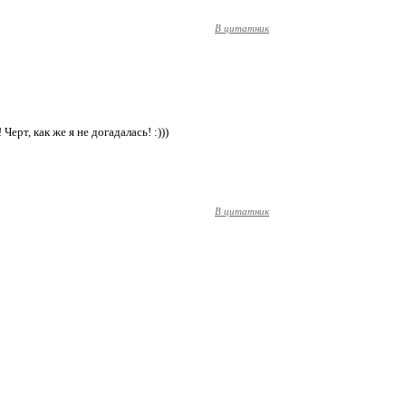
В цитатник
Черт, как же я не догадалась! :)))
В цитатник