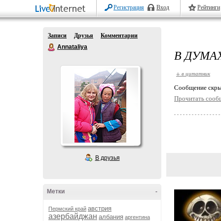
Регистрация
Вход
Рейтинги
Записи
Друзья
Комментарии
Annataliya
В ДУМА
+ в цитатник
Cообщение скры
Прочитать сооб
В друзья
Метки
-
австрия
Пермский край
азербайджан
албания
аргентина