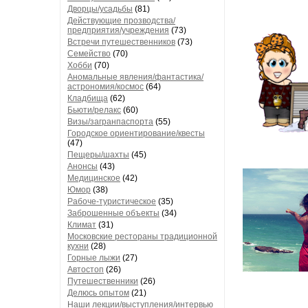
Дворцы/усадьбы
(81)
Действующие прозводства/
предприятия/учреждения
(73)
Встречи путешественников
(73)
Семейство
(70)
Хобби
(70)
Аномальные явления/фантастика/
астрономия/космос
(64)
Кладбища
(62)
Бьюти/релакс
(60)
Визы/загранпаспорта
(55)
Городское ориентирование/квесты
(47)
Пещеры/шахты
(45)
Анонсы
(43)
Медицинское
(42)
Юмор
(38)
Рабоче-туристическое
(35)
Заброшенные объекты
(34)
Климат
(31)
Московские рестораны традиционной
кухни
(28)
Горные лыжи
(27)
Автостоп
(26)
Путешественники
(26)
Делюсь опытом
(21)
Наши лекции/выступления/интервью