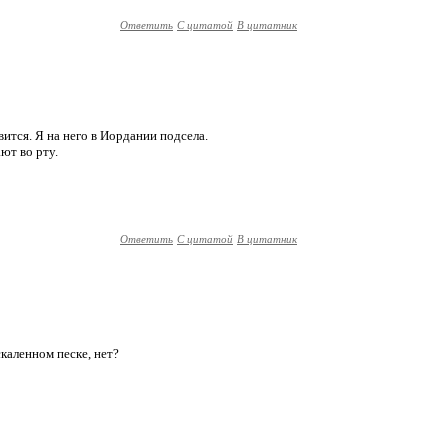
Ответить
С цитатой
В цитатник
ится. Я на него в Иордании подсела.
ют во рту.
Ответить
С цитатой
В цитатник
аскаленном песке, нет?