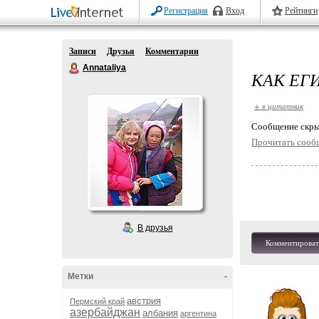
Регистрация
Вход
Рейтинги
Записи
Друзья
Комментарии
Annataliya
КАК ЕГ
+ в цитатник
Cообщение скры
Прочитать сооб
В друзья
Комментироват
Метки
-
австрия
Пермский край
азербайджан
албания
аргентина