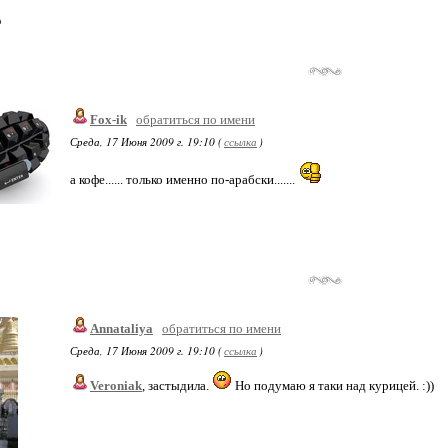
Fox-ik
обратиться по имени
Среда, 17 Июня 2009 г. 19:10 (
ссылка
)
а кофе...... только именно по-арабски.......
Annataliya
обратиться по имени
Среда, 17 Июня 2009 г. 19:10 (
ссылка
)
Veroniak
, застыдила.
Но подумаю я таки над курицей. :))