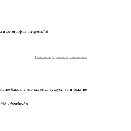
азы и фотографии интересней))
Ответить
С цитатой
В цитатник
огие блюда, а что касается кускуса, то я тоже не
l-Ona-hotela-zhit