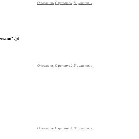
Ответить
С цитатой
В цитатник
еками? :)))
Ответить
С цитатой
В цитатник
Ответить
С цитатой
В цитатник