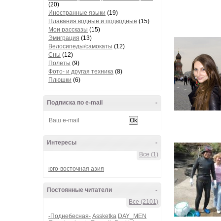
(20)
Иностранные языки
(19)
Плавания водные и подводные
(15)
Мои рассказы
(15)
Эмиграция
(13)
Велосипеды/самокаты
(12)
Сны
(12)
Полеты
(9)
Фото- и другая техника
(8)
Плюшки
(6)
Подписка по e-mail
-
Интересы
-
Все (1)
юго-восточная азия
Постоянные читатели
-
Все (2101)
-Поднебесная-
Assketka
DAY_MEN