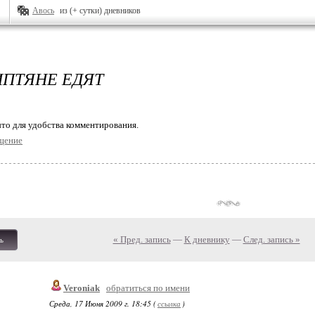
Авось
из (+ сутки) дневников
ИПТЯНЕ ЕДЯТ
то для удобства комментирования.
щение
« Пред. запись
—
К дневнику
—
След. запись »
ь
Veroniak
обратиться по имени
Среда, 17 Июня 2009 г. 18:45 (
ссылка
)