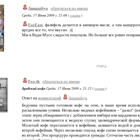
Annataliya
обратиться по имени
Среда, 17 Июня 2009 г. 21:06 (
ссылка
)
FarEast
, фаляфель делается в кипящем масле, а там канцеро
вредно все то, что вкусно. :((
Мы в Вади-Мусе сладости покупали. Но больше все равно понрави
Fox-ik
обратиться по имени
Арабский кофе
Среда, 17 Июня 2009 г. 21:12 (
ссылка
)
Ответ на
комментарий
Annataliya
Бедуины пустыни готовили кофе на огне, в наше время испол
раскаленными углями. Несколько медных кофейников – “далал” (ил
этапе зерна обжариваются с добавлением имбиря или кардамона в
затем они помещаются в медную ступку цилиндрической формы 
Молотый кофе пересыпается в кофейник, заливается водой и дов
второй кофейник. Через несколько секунд кофе снова помещается 
во второй. Эта процедура проводится трижды. Сетчатая часть лис