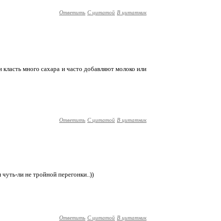
Ответить
С цитатой
В цитатник
ли класть много сахара и часто добавляют молоко или
Ответить
С цитатой
В цитатник
м чуть-ли не тройной перегонки..))
Ответить
С цитатой
В цитатник