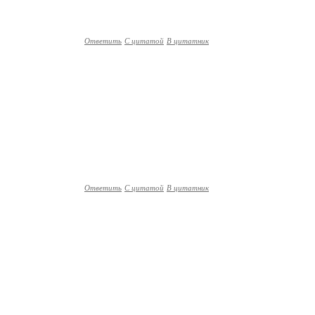
Ответить
С цитатой
В цитатник
Ответить
С цитатой
В цитатник