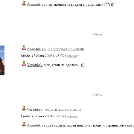
Annataliya
, где мамина тетрадка с рецептами????)))
Annataliya
обратиться по имени
Среда, 17 Июня 2009 г. 18:50 (
ссылка
)
Veroniak
, нее, я так не сделаю. :)))
Veroniak
обратиться по имени
Среда, 17 Июня 2009 г. 19:09 (
ссылка
)
Annataliya
, девушка которая покоряет воды и страны опускает 