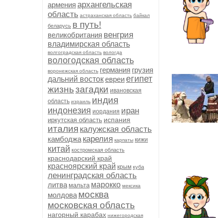
архангельская
армения
область
астраханская область
байкал
в путь!
беларусь
венгрия
великобритания
владимирская область
волгоградская область
вологда
вологодская область
германия
грузия
воронежская область
египет
дальний восток
евреи
жизнь
загадки
ивановская
индия
область
израиль
индонезия
иран
иордания
испания
иркутская область
италия
калужская область
карелия
камбоджа
кижи
карпаты
китай
костромская область
краснодарский край
красноярский край
крым
куба
ленинградская область
литва
марокко
мальта
мексика
москва
молдова
московская область
нагорный карабах
нижегородская