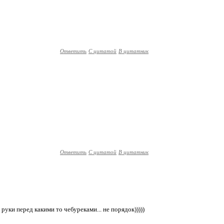
Ответить
С цитатой
В цитатник
Ответить
С цитатой
В цитатник
руки перед какими то чебуреками... не порядок)))))