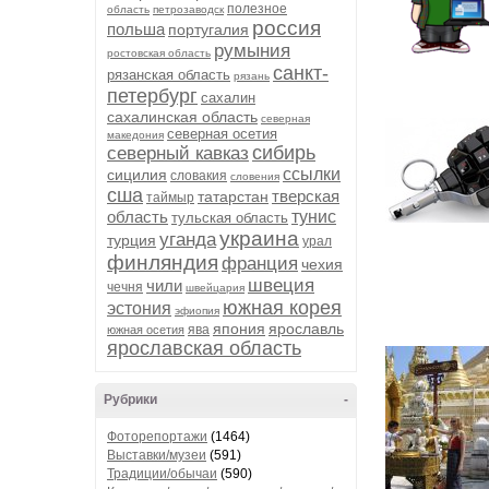
полезное
область
петрозаводск
россия
польша
португалия
румыния
ростовская область
санкт-
рязанская область
рязань
петербург
сахалин
сахалинская область
северная
северная осетия
македония
сибирь
северный кавказ
ссылки
сицилия
словакия
словения
сша
тверская
татарстан
таймыр
область
тунис
тульская область
украина
уганда
турция
урал
финляндия
франция
чехия
швеция
чили
чечня
швейцария
южная корея
эстония
эфиопия
япония
ярославль
ява
южная осетия
ярославская область
Рубрики
-
Фоторепортажи
(1464)
Выставки/музеи
(591)
Традиции/обычаи
(590)