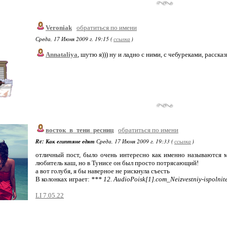
Veroniak
обратиться по имени
Среда, 17 Июня 2009 г. 19:15 (
ссылка
)
Annataliya
, шутю я))) ну и ладно с ними, с чебуреками, расск
восток_в_тени_ресниц
обратиться по имени
Re: Как египтяне едят
Среда, 17 Июня 2009 г. 19:33 (
ссылка
)
отличный пост, было очень интересно как именно называются мн
любитель каш, но в Тунисе он был просто потрясающий!
а вот голубя, я бы наверное не рискнула съесть
В колонках играет:
*** 12. AudioPoisk[1].com_Neizvestniy-ispolnite
LI 7.05.22