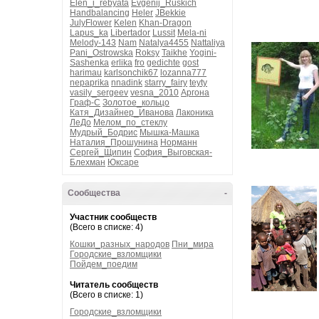
Elen_i_rebyata
Evgenij_Ruskich
Handbalancing
Heler
JBekkie
JulyFlower
Kelen
Khan-Dragon
Lapus_ka
Libertador
Lussit
Mela-ni
Melody-143
Nam
Natalya4455
Nattaliya
Pani_Ostrowska
Roksy
Taikhe
Yogini-
Sashenka
erlika
fro
gedichte
gost
harimau
karlsonchik67
lozanna777
nepaprika
nnadink
starry_fairy
teyty
vasily_sergeev
vesna_2010
Аргона
Граф-С
Золотое_кольцо
Катя_Дизайнер_Иванова
Лаконика
ЛеДо
Мелом_по_стеклу
Мудрый_Бодрис
Мышка-Машка
Наталия_Прошунина
Норманн
Сергей_Щипин
София_Выговская-
Блехман
Юксаре
Сообщества
-
Участник сообществ
(Всего в списке: 4)
Кошки_разных_народов
Пни_мира
Городские_взломщики
Пойдем_поедим
Читатель сообществ
(Всего в списке: 1)
Городские_взломщики