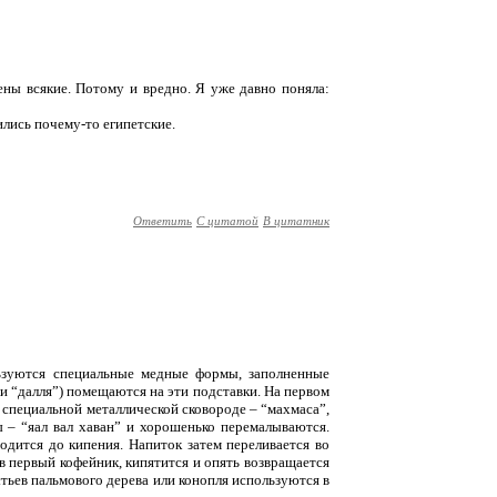
гены всякие. Потому и вредно. Я уже давно поняла:
лись почему-то египетские.
Ответить
С цитатой
В цитатник
ьзуются специальные медные формы, заполненные
и “далля”) помещаются на эти подставки. На первом
 специальной металлической сковороде – “махмаса”,
– “яал вал хаван” и хорошенько перемалываются.
одится до кипения. Напиток затем переливается во
в первый кофейник, кипятится и опять возвращается
тьев пальмового дерева или конопля используются в