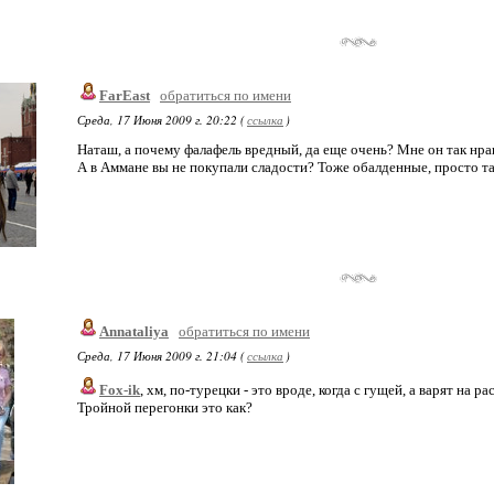
FarEast
обратиться по имени
Среда, 17 Июня 2009 г. 20:22 (
ссылка
)
Наташ, а почему фалафель вредный, да еще очень? Мне он так нрав
А в Аммане вы не покупали сладости? Тоже обалденные, просто та
Annataliya
обратиться по имени
Среда, 17 Июня 2009 г. 21:04 (
ссылка
)
Fox-ik
, хм, по-турецки - это вроде, когда с гущей, а варят на р
Тройной перегонки это как?