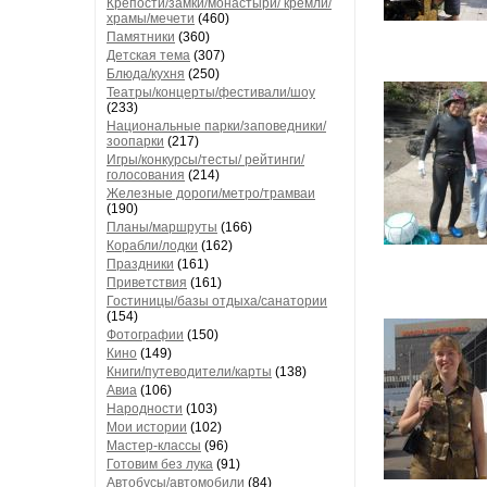
Крепости/замки/монастыри/ кремли/
храмы/мечети
(460)
Памятники
(360)
Детская тема
(307)
Блюда/кухня
(250)
Театры/концерты/фестивали/шоу
(233)
Национальные парки/заповедники/
зоопарки
(217)
Игры/конкурсы/тесты/ рейтинги/
голосования
(214)
Железные дороги/метро/трамваи
(190)
Планы/маршруты
(166)
Корабли/лодки
(162)
Праздники
(161)
Приветствия
(161)
Гостиницы/базы отдыха/санатории
(154)
Фотографии
(150)
Кино
(149)
Книги/путеводители/карты
(138)
Авиа
(106)
Народности
(103)
Мои истории
(102)
Мастер-классы
(96)
Готовим без лука
(91)
Автобусы/автомобили
(84)