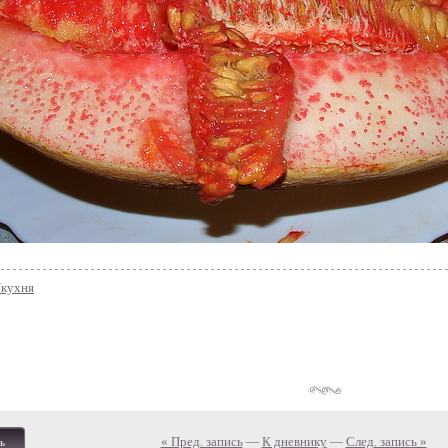
/кухня
« Пред. запись
—
К дневнику
—
След. запись »
ь