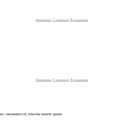
Ответить
С цитатой
В цитатник
Ответить
С цитатой
В цитатник
 но, оказывается, опасны нынче дыни.