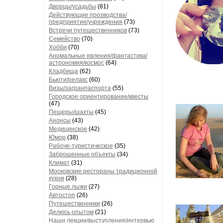
Дворцы/усадьбы
(81)
Действующие прозводства/
предприятия/учреждения
(73)
Встречи путешественников
(73)
Семейство
(70)
Хобби
(70)
Аномальные явления/фантастика/
астрономия/космос
(64)
Кладбища
(62)
Бьюти/релакс
(60)
Визы/загранпаспорта
(55)
Городское ориентирование/квесты
(47)
Пещеры/шахты
(45)
Анонсы
(43)
Медицинское
(42)
Юмор
(38)
Рабоче-туристическое
(35)
Заброшенные объекты
(34)
Климат
(31)
Московские рестораны традиционной
кухни
(28)
Горные лыжи
(27)
Автостоп
(26)
Путешественники
(26)
Делюсь опытом
(21)
Наши лекции/выступления/интервью