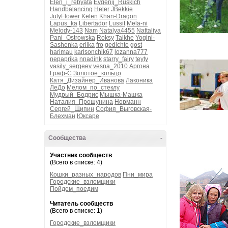
Elen_i_rebyata
Evgenij_Ruskich
Handbalancing
Heler
JBekkie
JulyFlower
Kelen
Khan-Dragon
Lapus_ka
Libertador
Lussit
Mela-ni
Melody-143
Nam
Natalya4455
Nattaliya
Pani_Ostrowska
Roksy
Taikhe
Yogini-
Sashenka
erlika
fro
gedichte
gost
harimau
karlsonchik67
lozanna777
nepaprika
nnadink
starry_fairy
teyty
vasily_sergeev
vesna_2010
Аргона
Граф-С
Золотое_кольцо
Катя_Дизайнер_Иванова
Лаконика
ЛеДо
Мелом_по_стеклу
Мудрый_Бодрис
Мышка-Машка
Наталия_Прошунина
Норманн
Сергей_Щипин
София_Выговская-
Блехман
Юксаре
Сообщества
-
Участник сообществ
(Всего в списке: 4)
Кошки_разных_народов
Пни_мира
Городские_взломщики
Пойдем_поедим
Читатель сообществ
(Всего в списке: 1)
Городские_взломщики