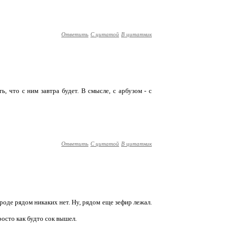
Ответить
С цитатой
В цитатник
, что с ним завтра будет. В смысле, с арбузом - с
Ответить
С цитатой
В цитатник
вроде рядом никаких нет. Ну, рядом еще зефир лежал.
росто как будто сок вышел.