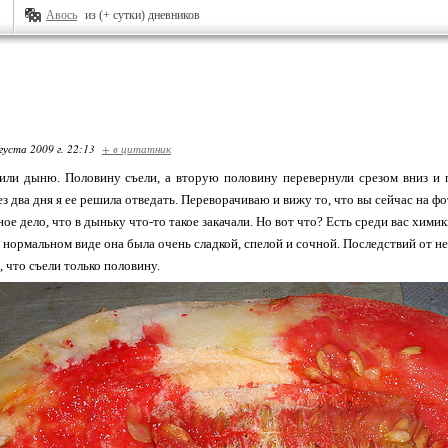
Авось
из (+ сутки) дневников
густа 2009 г. 22:13
+ в цитатник
или дыню. Половину съели, а вторую половину перевернули срезом вниз и п
з два дня я ее решила отведать. Переворачиваю и вижу то, что вы сейчас на ф
ое дело, что в дыньку что-то такое закачали. Но вот что? Есть среди вас хими
в нормальном виде она была очень сладкой, спелой и сочной. Последствий от не
 что съели только половину.