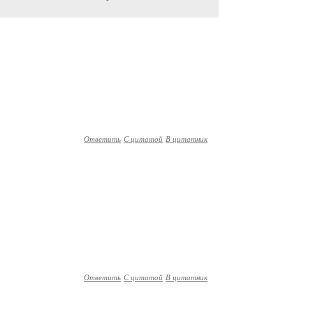
Ответить
С цитатой
В цитатник
Ответить
С цитатой
В цитатник