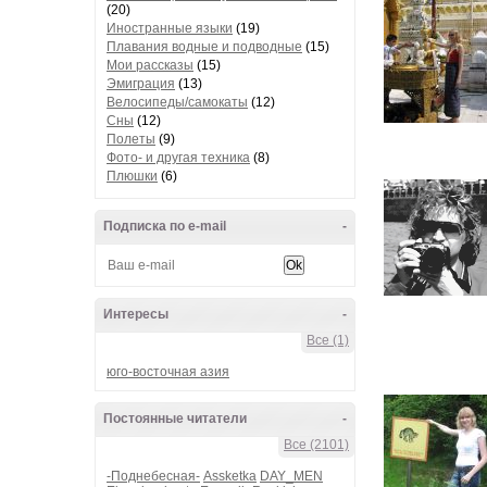
(20)
Иностранные языки
(19)
Плавания водные и подводные
(15)
Мои рассказы
(15)
Эмиграция
(13)
Велосипеды/самокаты
(12)
Сны
(12)
Полеты
(9)
Фото- и другая техника
(8)
Плюшки
(6)
Подписка по e-mail
-
Интересы
-
Все (1)
юго-восточная азия
Постоянные читатели
-
Все (2101)
-Поднебесная-
Assketka
DAY_MEN