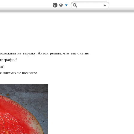
оложили на тарелку. Антон решил, что так она не
отографии!
ки?
е никаких не возникло.