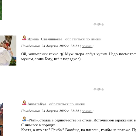
Ирина_Свечникова
обратиться по имени
Понедельник, 24 Августа 2009 г. 22:23 (
ссылка
)
Ой, кошмарики какие :(( Муж вчера арбуз купил. Надо посмотреть
мужем, слава Богу, всё в порядке :)
Annataliya
обратиться по имени
Понедельник, 24 Августа 2009 г. 22:24 (
ссылка
)
-Ptah-
, стояла в одиночестве на столе. Источников заражения 
С ним все в порядке.
Костя, а что это? Грибы? Вообще, на плесень, грибы не похоже. П