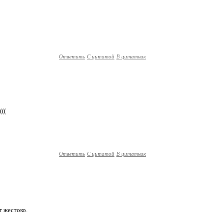
Ответить
С цитатой
В цитатник
(((
Ответить
С цитатой
В цитатник
т жестоко.