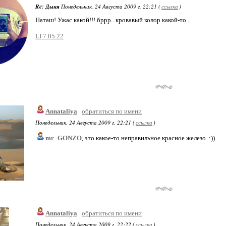
Re: Дыня
Понедельник, 24 Августа 2009 г. 22:21 (
ссылка
)
Наташ! Ужас какой!!! бррр...кровавый колор какой-то...
LI 7.05.22
Annataliya
обратиться по имени
Понедельник, 24 Августа 2009 г. 22:21 (
ссылка
)
mr_GONZO
, это какое-то неправильное красное железо. :))
Annataliya
обратиться по имени
Понедельник, 24 Августа 2009 г. 22:22 (
ссылка
)