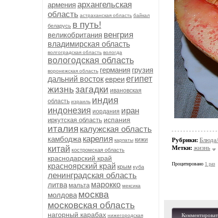
архангельская
армения
область
астраханская область
байкал
в путь!
беларусь
венгрия
великобритания
владимирская область
волгоградская область
вологда
вологодская область
германия
грузия
воронежская область
египет
дальний восток
евреи
жизнь
загадки
ивановская
индия
область
израиль
индонезия
иран
иордания
испания
иркутская область
италия
калужская область
карелия
камбоджа
кижи
Рубрики:
Блюда
карпаты
китай
Метки:
жизнь
костромская область
краснодарский край
Процитировано
1 раз
красноярский край
крым
куба
ленинградская область
литва
марокко
мальта
мексика
москва
молдова
московская область
нагорный карабах
Комментироват
нижегородская