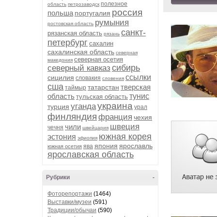
полезное
область
петрозаводск
россия
польша
португалия
румыния
ростовская область
санкт-
рязанская область
рязань
петербург
сахалин
сахалинская область
северная
северная осетия
македония
сибирь
северный кавказ
ссылки
сицилия
словакия
словения
сша
тверская
татарстан
таймыр
область
тунис
тульская область
украина
уганда
турция
урал
финляндия
франция
чехия
швеция
чили
чечня
швейцария
южная корея
эстония
эфиопия
япония
ярославль
ява
южная осетия
ярославская область
Рубрики
-
Фоторепортажи
(1464)
Выставки/музеи
(591)
Традиции/обычаи
(590)