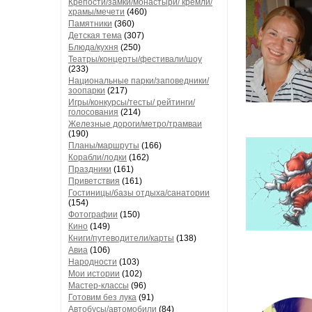
Крепости/замки/монастыри/ кремли/
храмы/мечети
(460)
Памятники
(360)
Детская тема
(307)
Блюда/кухня
(250)
Театры/концерты/фестивали/шоу
(233)
Национальные парки/заповедники/
зоопарки
(217)
Игры/конкурсы/тесты/ рейтинги/
голосования
(214)
Железные дороги/метро/трамваи
(190)
Планы/маршруты
(166)
Корабли/лодки
(162)
Праздники
(161)
Приветствия
(161)
Гостиницы/базы отдыха/санатории
(154)
Фотографии
(150)
Кино
(149)
Книги/путеводители/карты
(138)
Авиа
(106)
Народности
(103)
Мои истории
(102)
Мастер-классы
(96)
Готовим без лука
(91)
Автобусы/автомобили
(84)