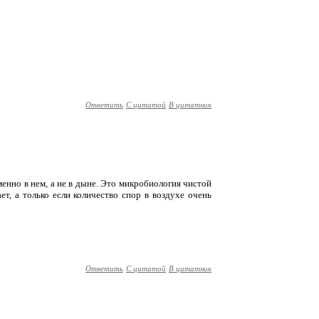
Ответить
С цитатой
В цитатник
менно в нем, а не в дыне. Это микробиология чистой
т, а только если количество спор в воздухе очень
Ответить
С цитатой
В цитатник