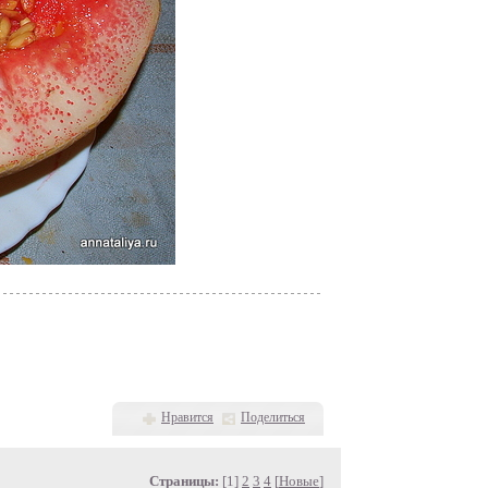
Нравится
Поделиться
Страницы:
[1]
2
3
4
[
Новые
]