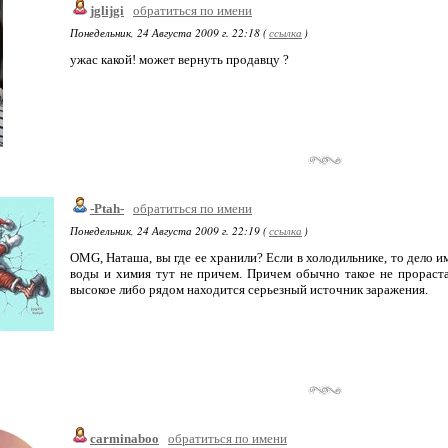
jglijgi
обратиться по имени
Понедельник, 24 Августа 2009 г. 22:18 (
ссылка
)
ужас какой! может вернуть продавцу ?
-Ptah-
обратиться по имени
Понедельник, 24 Августа 2009 г. 22:19 (
ссылка
)
OMG, Наташа, вы где ее хранили? Если в холодильнике, то дело и
воды и химия тут не причем. Причем обычно такое не прорастае
высокое либо рядом находится серьезный источник заражения.
carminaboo
обратиться по имени