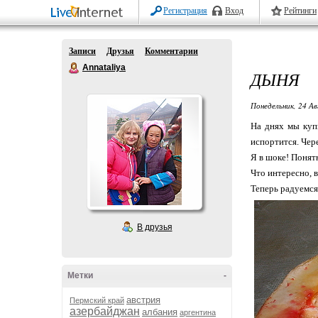
Регистрация
Вход
Рейтинги
Записи
Друзья
Комментарии
Annataliya
ДЫНЯ
Понедельник, 24 Ав
На днях мы куп
испортится. Чере
Я в шоке! Понятн
Что интересно, 
Теперь радуемся,
В друзья
Метки
-
австрия
Пермский край
азербайджан
албания
аргентина