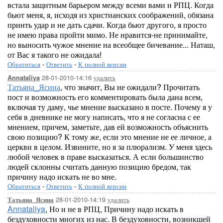
встала защитным барьером между всеми вами и РПЦ. Когда
бьют меня, я, исходя из христианских соображений, обязана
принть удар и не дать сдачи. Когда бьют другого, я просто
не имею права пройти мимо. Не нравится-не принимайте,
но выносить чужое мнение на всеобщее бичевание... Наташ,
от Вас я такого не ожидала!
Обратиться
-
Ответить
-
К полной версии
28-01-2010-14:16
удалить
Annataliya
Татьяна_Ясина
, что значит, Вы не ожидали? Прочитать
пост и возможность его комментировать была дана всем,
включая ту даму, чье мнение высказано в посте. Почему я у
себя в дневнике не могу написать, что я не согласна с ее
мнением, причем, заметьте, дав ей возможность объяснить
свою позицию? К тому же, если это мнение не ее личное, а
церкви в целом. Извините, но я за плюрализм. У меня здесь
любой человек в праве высказаться. А если большинство
людей склонны считать данную позицию бредом, так
причину надо искать не во мне.
Обратиться
-
Ответить
-
К полной версии
28-01-2010-14:19
удалить
Татьяна_Ясина
Annataliya
, Но и не в РПЦ, Причину надо искать в
бездуховности многих из нас. В бездуховности, возникшей