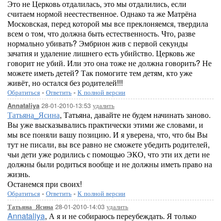
Это не Церковь отдалилась, это мы отдалились, если
считаем нормой неестественное. Однако та же Матрёна
Московская, перед которой мы все преклоняемся, твердила
всем о том, что должна быть естественность. Что, разве
нормально убивать? Эмбрион жив с первой секунды
зачатия и удаление лишнего есть убийство. Церковь же
говорит не убий. Или это она тоже не должна говорить? Не
можете иметь детей? Так помогите тем детям, кто уже
живёт, но остался без родителей!!!
Обратиться
-
Ответить
-
К полной версии
28-01-2010-13:53
удалить
Annataliya
Татьяна_Ясина
, Татьяна, давайте не будем начинать заново.
Вы уже высказывались практически этими же словами, и
мы все поняли вашу позицию. И я уверена, что, что бы Вы
тут не писали, вы все равно не сможете убедить родителей,
чьи дети уже родились с помощью ЭКО, что эти их дети не
должны были родиться вообще и не должны иметь право на
жизнь.
Останемся при своих!
Обратиться
-
Ответить
-
К полной версии
28-01-2010-14:03
удалить
Татьяна_Ясина
Annataliya
, А я и не собираюсь переубеждать. Я только