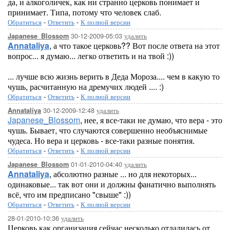
да, и алкоголичек, как ни странно церковь понимает и
принимает. Типа, потому что человек слаб.
Обратиться
-
Ответить
-
К полной версии
30-12-2009-05:03
удалить
Japanese_Blossom
Annataliya
, а что такое церковь?? Вот после ответа на этот
вопрос... я думаю... легко ответить и на твой :))
... лучше всю жизнь верить в Деда Мороза.... чем в какую то
чушь, расчитанную на дремучих людей .... :)
Обратиться
-
Ответить
-
К полной версии
30-12-2009-12:48
удалить
Annataliya
Japanese_Blossom
, нее, я все-таки не думаю, что вера - это
чушь. Бывает, что случаются совершенно необъяснимые
чудеса. Но вера и церковь - все-таки разные понятия.
Обратиться
-
Ответить
-
К полной версии
01-01-2010-04:40
удалить
Japanese_Blossom
Annataliya
, абсолютно разные ... но для некоторых...
одинаковые... так вот они и должны фанатично выполнять
всё, что им предписано "свыше" :))
Обратиться
-
Ответить
-
К полной версии
28-01-2010-10:36
удалить
Церковь как организация сейчас несколько отдалилась от