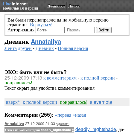
Live
Internet
Дневники
Личка
мобильная версия
Вы были перенаправлены на мобильную версию
страницы.
Вернуться!
Авторизация
Дневник
Annataliya
Лента друзей
-
Дневник
-
Полная версия
ЭКО: быть или не быть?
25-12-2009 17:13
к комментариям
-
к полной версии
-
понравилось!
Текст скрыт для удобства комментирования
вверх^
к полной версии
понравилось!
в evernote
Комментарии (255):
«первая
«назад
27-12-2009-21:33
удалить
Annataliya
deadly_nightshade
, да-
Ответ на комментарий deadly_nightshade
#