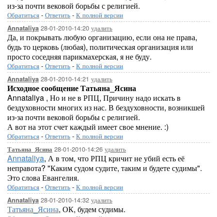
из-за почти вековой борьбы с религией.
Обратиться
-
Ответить
-
К полной версии
28-01-2010-14:20
удалить
Annataliya
Да, и покрывать любую организацию, если она не права,
будь то церковь (любая), политическая организация или
просто соседняя парикмахерская, я не буду.
Обратиться
-
Ответить
-
К полной версии
28-01-2010-14:21
удалить
Annataliya
Исходное сообщение Татьяна_Ясина
Annataliya , Но и не в РПЦ, Причину надо искать в
бездуховности многих из нас. В бездуховности, возникшей
из-за почти вековой борьбы с религией.
А вот на этот счет каждый имеет свое мнение. :)
Обратиться
-
Ответить
-
К полной версии
28-01-2010-14:26
удалить
Татьяна_Ясина
Annataliya
, А в том, что РПЦ кричит не убий есть её
неправота? "Каким судом судите, таким и будете судимы".
Это слова Евангелия.
Обратиться
-
Ответить
-
К полной версии
28-01-2010-14:32
удалить
Annataliya
Татьяна_Ясина
, ОК, будем судимы.