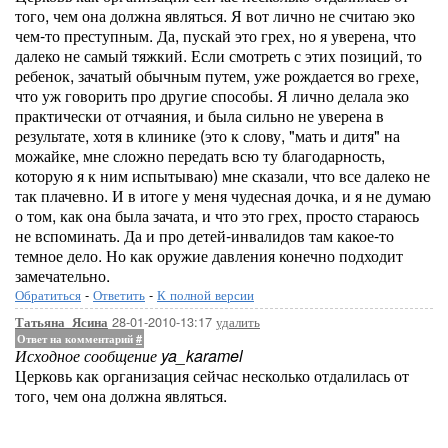
того, чем она должна являться. Я вот лично не считаю эко
чем-то преступным. Да, пускай это грех, но я уверена, что
далеко не самый тяжкий. Если смотреть с этих позиций, то
ребенок, зачатый обычным путем, уже рождается во грехе,
что уж говорить про другие способы. Я лично делала эко
практически от отчаяния, и была сильно не уверена в
результате, хотя в клинике (это к слову, "мать и дитя" на
можайке, мне сложно передать всю ту благодарность,
которую я к ним испытываю) мне сказали, что все далеко не
так плачевно. И в итоге у меня чудесная дочка, и я не думаю
о том, как она была зачата, и что это грех, просто стараюсь
не вспоминать. Да и про детей-инвалидов там какое-то
темное дело. Но как оружие давления конечно подходит
замечательно.
Обратиться
-
Ответить
-
К полной версии
28-01-2010-13:17
удалить
Татьяна_Ясина
Ответ на комментарий
#
Исходное сообщение ya_karamel
Церковь как организация сейчас несколько отдалилась от
того, чем она должна являться.