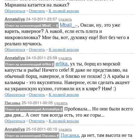
Марианна катается на лыжах?
Обратиться
-
Ответить
-
К полной версии
24-10-2011-23:57
удалить
Annataliya
Mbali_--
, Оксан, ну, это уже
Ответ на комментарий Mbali_--
#
варить, наверное? А накой, если есть плита и
микроволновка? Мне бы, вот, духовку еще! Вот без чего я
реально мучаюсь.
Обратиться
-
Ответить
-
К полной версии
24-10-2011-23:59
удалить
Annataliya
erlika
, ух ты, борщ из морской
Ответ на комментарий erlika
#
капусты и рыбы! Ничего себе! Я даже не представляю, на
обычный борщ, наверное, и близко не похож! :) А крабы и
кальмары - это вкуснятина. Наверное, если сделать акцент
на украинскую кухню, готовили их в кляре? Ням! :)
Обратиться
-
Ответить
-
К полной версии
25-10-2011-00:05
удалить
Писанка
Пробовала... Но они были всего
Ответ на комментарий Annataliya
#
два дня... А снег там всегда есть, это же горы...
Обратиться
-
Ответить
-
К полной версии
25-10-2011-00:10
удалить
Annataliya
Писанка
, да нет, там высота не та
Ответ на комментарий Писанка
#