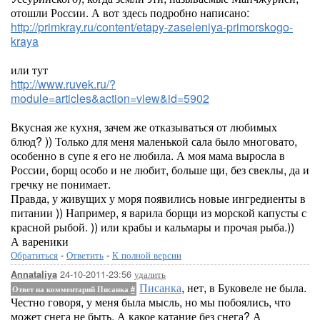
отошли России. А вот здесь подробно написано:
http://primkray.ru/content/etapy-zaseleniya-primorskogo-
kraya
или тут
http://www.ruvek.ru/?
module=articles&action=view&id=5902
Вкусная же кухня, зачем же отказываться от любимых
блюд? )) Только для меня маленькой сала было многовато,
особенно в супе я его не любила. А моя мама выросла в
России, борщ особо и не любит, больше щи, без свеклы, да и
гречку не понимает.
Правда, у живущих у моря появились новые ингредиенты в
питании )) Например, я варила борщи из морской капусты с
красной рыбой. )) или крабы и кальмары и прочая рыба.))
А вареники
Обратиться
-
Ответить
-
К полной версии
24-10-2011-23:56
удалить
Annataliya
Писанка
, нет, в Буковеле не была.
Ответ на комментарий Писанка
#
Честно говоря, у меня была мысль, но мы побоялись, что
может снега не быть. А какое катание без снега? А