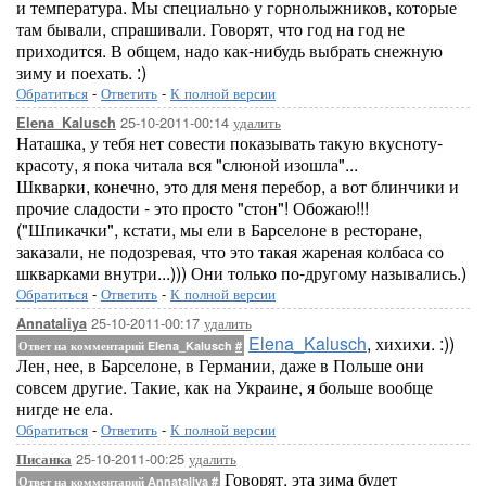
и температура. Мы специально у горнолыжников, которые
там бывали, спрашивали. Говорят, что год на год не
приходится. В общем, надо как-нибудь выбрать снежную
зиму и поехать. :)
Обратиться
-
Ответить
-
К полной версии
25-10-2011-00:14
удалить
Elena_Kalusch
Наташка, у тебя нет совести показывать такую вкусноту-
красоту, я пока читала вся "слюной изошла"...
Шкварки, конечно, это для меня перебор, а вот блинчики и
прочие сладости - это просто "стон"! Обожаю!!!
("Шпикачки", кстати, мы ели в Барселоне в ресторане,
заказали, не подозревая, что это такая жареная колбаса со
шкварками внутри...))) Они только по-другому назывались.)
Обратиться
-
Ответить
-
К полной версии
25-10-2011-00:17
удалить
Annataliya
Elena_Kalusch
, хихихи. :))
Ответ на комментарий Elena_Kalusch
#
Лен, нее, в Барселоне, в Германии, даже в Польше они
совсем другие. Такие, как на Украине, я больше вообще
нигде не ела.
Обратиться
-
Ответить
-
К полной версии
25-10-2011-00:25
удалить
Писанка
Говорят, эта зима будет
Ответ на комментарий Annataliya
#