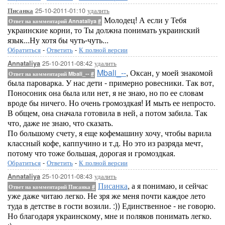
25-10-2011-01:10
удалить
Писанка
Молодец! А если у Тебя
Ответ на комментарий Annataliya
#
украинские корни, то Ты должна понимать украинский
язык...Ну хотя бы чуть-чуть...
Обратиться
-
Ответить
-
К полной версии
25-10-2011-08:42
удалить
Annataliya
Mbali_--
, Оксан, у моей знакомой
Ответ на комментарий Mbali_--
#
была пароварка. У нас дети - примерно ровесники. Так вот,
Поносоник она была или нет, я не знаю, но по ее словам
вроде бы ничего. Но очень громоздкая! И мыть ее непросто.
В общем, она сначала готовила в ней, а потом забила. Так
что, даже не знаю, что сказать.
По большому счету, я еще кофемашину хочу, чтобы варила
классный кофе, каппучино и т.д. Но это из разряда мечт,
потому что тоже большая, дорогая и громоздкая.
Обратиться
-
Ответить
-
К полной версии
25-10-2011-08:43
удалить
Annataliya
Писанка
, а я понимаю, и сейчас
Ответ на комментарий Писанка
#
уже даже читаю легко. Не зря же меня почти каждое лето
туда в детстве в гости возили. :)) Единственное - не говорю.
Но благодаря украинскому, мне и поляков понимать легко.