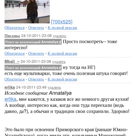
[700x525]
Обратиться
-
Ответить
-
К полной версии
24-10-2011-23:08
удалить
Писанка
Просто посмотреть-- тоже
Ответ на комментарий Annataliya
#
интересно!
Обратиться
-
Ответить
-
К полной версии
24-10-2011-23:08
удалить
Mbali_--
ну тогда на НГ)
Ответ на комментарий Annataliya
#
есть еще мультиварки, тоже очень полезная штука говорят!
Обратиться
-
Ответить
-
К полной версии
24-10-2011-23:49
удалить
erlika
Исходное сообщение Annataliya
erlika
, мне кажется, у казаков все же немного другая кухня!
А вообще, интересно как, когда они туда переехали (ведь
давно, да?), а обычаи и традиции свои сохранили. Здорово!
Это было при освоении Приморского края (раньше Южно-
Уссурийского), когда земли эти, называемые Манчжурией,