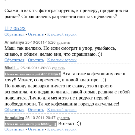
Скажи, а как ты фотографируешь, к примеру, продавцов на
рынке? Спрашиваешь разрешения или так щёлкаешь?
LI 7.05.22
Обратиться
-
Ответить
-
К полной версии
25-10-2011-15:26
удалить
Annataliya
Маш, так щелкаю. Но если смотрят в упор, улыбаюсь,
киваю, в общем, делаю вид, что спрашиваю. :))
Обратиться
-
Ответить
-
К полной версии
25-10-2011-20:33
удалить
Mbali_--
Ага, я тоже кофемашину очень
Ответ на комментарий Annataliya
#
хочу!! Может, со временем, в новой квартире... ))
По поводу пароварки ничего не скажу, это я просто
вспомнила, что недавно читала такой отзыв, решила с тобой
поделится. Лично для меня это не продукт первой
необходимости. Та же кофемашина гораздо актуальнее!
Обратиться
-
Ответить
-
К полной версии
25-10-2011-20:47
удалить
Annataliya
Вот-вот. :))
Ответ на комментарий Mbali_--
#
Обратиться
-
Ответить
-
К полной версии