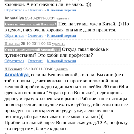
холодной. А вот снежной ли, не знаю...:)))
Обратиться
-
Ответить
-
К полной версии
25-10-2011-00:31
удалить
Annataliya
Нее, на эту мы уже в Китай. :)) Но
Ответ на комментарий Писанка
#
в целом, идея очень хорошая, она мне давно нравится.
Обратиться
-
Ответить
-
К полной версии
25-10-2011-00:33
удалить
Писанка
Откуда такая любовь к
Ответ на комментарий Annataliya
#
путешествиям? Это хобби или профессия?
Обратиться
-
Ответить
-
К полной версии
25-10-2011-00:40
удалить
ЛЕсёнок1
Annataliya
, если на Вешняковской, то от м. Выхино (не с
той стороны где автовокзал, а с противоположной, под
железкой пройти надо) садишься на троллейбус 30 или 64 и
едешь до остановки "Управа р-на Вешняки", переходишь
дорогу и сразу втыкаешься в рынок. Работает он с пятницы
по воскресение, но лучше ехать в субботу, ибо если они все
продадут, то в воскресение уедут уже, а еще лучше в
пятницу, ибо расхватывают все моментально )))
Приблизительный адрес Вешняковская ул. д.12 А, по факту
это перед ним, ближе к дороге.