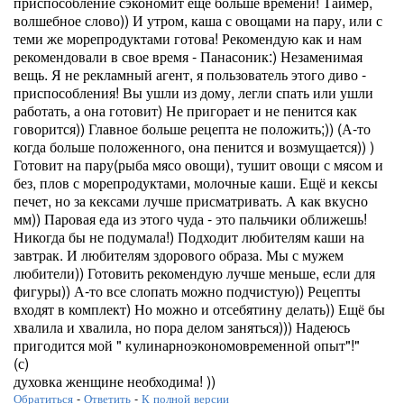
приспособление сэкономит ещё больше времени! Таймер,
волшебное слово)) И утром, каша с овощами на пару, или с
теми же морепродуктами готова! Рекомендую как и нам
рекомендовали в свое время - Панасоник:) Незаменимая
вещь. Я не рекламный агент, я пользователь этого диво -
приспособления! Вы ушли из дому, легли спать или ушли
работать, а она готовит) Не пригорает и не пенится как
говорится)) Главное больше рецепта не положить;)) (А-то
когда больше положенного, она пенится и возмущается)) )
Готовит на пару(рыба мясо овощи), тушит овощи с мясом и
без, плов с морепродуктами, молочные каши. Ещё и кексы
печет, но за кексами лучше присматривать. А как вкусно
мм)) Паровая еда из этого чуда - это пальчики оближешь!
Никогда бы не подумала!) Подходит любителям каши на
завтрак. И любителям здорового образа. Мы с мужем
любители)) Готовить рекомендую лучше меньше, если для
фигуры)) А-то все слопать можно подчистую)) Рецепты
входят в комплект) Но можно и отсебятину делать)) Ещё бы
хвалила и хвалила, но пора делом заняться))) Надеюсь
пригодится мой " кулинарноэкономовременной опыт"!"
(с)
духовка женщине необходима! ))
Обратиться
-
Ответить
-
К полной версии