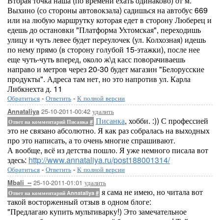
Вторая точка наша (по времени ехать одинаково) от м.
Выхино (со стороны автовокзала) садишься на автобус 669
или на любую маршрутку которая едет в сторону Люберец и
едешь до остановки "Платформа Ухтомская", переходишь
улицу и чуть левее будет переулочек (ул. Колхозная) идешь
по нему прямо (в сторону голубой 15-этажки), после нее
еще чуть-чуть вперед, около ж\д касс поворачиваешь
направо и метров через 20-30 будет магазин "Белорусские
продукты". Адреса там нет, но это напротив ул. Карла
Либкнехта д. 11
Обратиться
-
Ответить
-
К полной версии
25-10-2011-00:42
удалить
Annataliya
Писанка
, хобби. :)) С профессией
Ответ на комментарий Писанка
#
это не связано абсолютно. Я как раз собралась на выходных
про это написать, а то очень многие спрашивают.
А вообще, всё из детства пошло. Я уже немного писала вот
здесь:
http://www.annataliya.ru/post188001314/
Обратиться
-
Ответить
-
К полной версии
25-10-2011-01:01
удалить
Mbali_--
я сама не имею, но читала вот
Ответ на комментарий Annataliya
#
такой восторженный отзыв в одном блоге:
"Предлагаю купить мультиварку!) Это замечательное