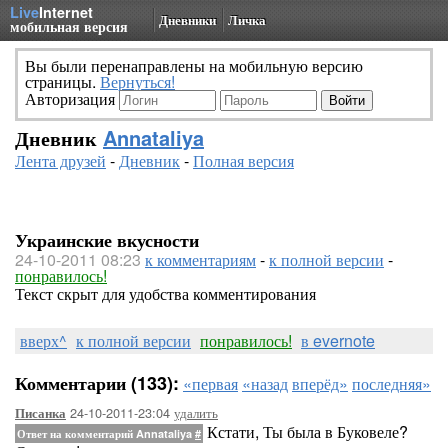
Live
Internet
Дневники
Личка
мобильная версия
Вы были перенаправлены на мобильную версию
страницы.
Вернуться!
Авторизация
Дневник
Annataliya
Лента друзей
-
Дневник
-
Полная версия
Украинские вкусности
24-10-2011 08:23
к комментариям
-
к полной версии
-
понравилось!
Текст скрыт для удобства комментирования
вверх^
к полной версии
понравилось!
в evernote
Комментарии (133):
«первая
«назад
вперёд»
последняя»
24-10-2011-23:04
удалить
Писанка
Кстати, Ты была в Буковеле?
Ответ на комментарий Annataliya
#