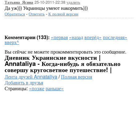
25-10-2011-22:38
удалить
Татьяна_Ясина
Да уж))) Украинцы умеют накормить)))
Обратиться
-
Ответить
-
К полной версии
Комментарии (133):
«первая
«назад
вперёд»
последняя»
вверх^
Вы сейчас не можете прокомментировать это сообщение.
Дневник Украинские вкусности |
Annataliya - Когда-нибудь я обязательно
совершу кругосветное путешествие! |
Лента друзей Annataliya
/
Полная версия
Добавить в друзья
Страницы:
«позже
раньше»