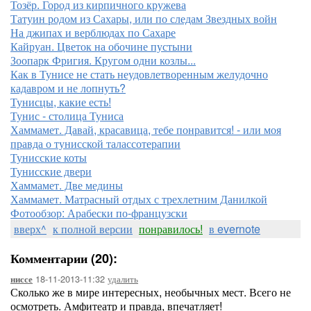
Тозёр. Город из кирпичного кружева
Татуин родом из Сахары, или по следам Звездных войн
На джипах и верблюдах по Сахаре
Кайруан. Цветок на обочине пустыни
Зоопарк Фригия. Кругом одни козлы...
Как в Тунисе не стать неудовлетворенным желудочно
кадавром и не лопнуть?
Тунисцы, какие есть!
Тунис - столица Туниса
Хаммамет. Давай, красавица, тебе понравится! - или моя
правда о тунисской талассотерапии
Тунисские коты
Тунисские двери
Хаммамет. Две медины
Хаммамет. Матрасный отдых с трехлетним Данилкой
Фотообзор: Арабески по-французски
вверх^
к полной версии
понравилось!
в evernote
Комментарии (20):
18-11-2013-11:32
удалить
ниссе
Сколько же в мире интересных, необычных мест. Всего не
осмотреть. Амфитеатр и правда, впечатляет!