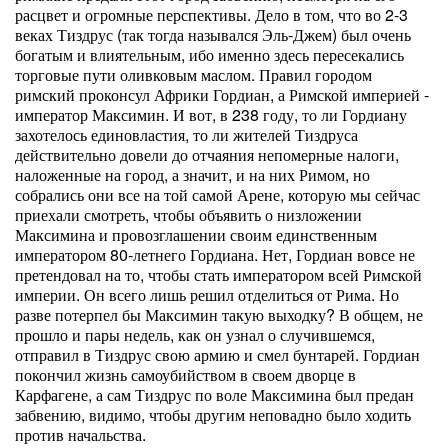
расцвет и огромные перспективы. Дело в том, что во 2-3
веках Тиздрус (так тогда назывался Эль-Джем) был очень
богатым и влиятельным, ибо именно здесь пересекались
торговые пути оливковым маслом. Правил городом
римский проконсул Африки Гордиан, а Римской империей -
император Максимин. И вот, в 238 году, то ли Гордиану
захотелось единовластия, то ли жителей Тиздруса
действительно довели до отчаяния непомерные налоги,
наложенные на город, а значит, и на них Римом, но
собрались они все на той самой Арене, которую мы сейчас
приехали смотреть, чтобы объявить о низложении
Максимина и провозглашении своим единственным
императором 80-летнего Гордиана. Нет, Гордиан вовсе не
претендовал на то, чтобы стать императором всей Римской
империи. Он всего лишь решил отделиться от Рима. Но
разве потерпел бы Максимин такую выходку? В общем, не
прошло и пары недель, как он узнал о случившемся,
отправил в Тиздрус свою армию и смел бунтарей. Гордиан
покончил жизнь самоубийством в своем дворце в
Карфагене, а сам Тиздрус по воле Максимина был предан
забвению, видимо, чтобы другим неповадно было ходить
против начальства.