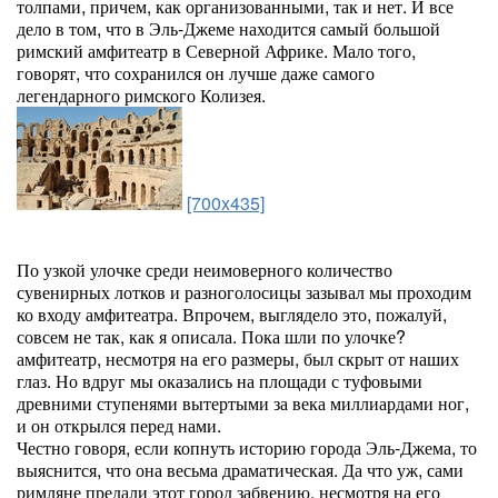
толпами, причем, как организованными, так и нет. И все
дело в том, что в Эль-Джеме находится самый большой
римский амфитеатр в Северной Африке. Мало того,
говорят, что сохранился он лучше даже самого
легендарного римского Колизея.
[700x435]
По узкой улочке среди неимоверного количество
сувенирных лотков и разноголосицы зазывал мы проходим
ко входу амфитеатра. Впрочем, выглядело это, пожалуй,
совсем не так, как я описала. Пока шли по улочке?
амфитеатр, несмотря на его размеры, был скрыт от наших
глаз. Но вдруг мы оказались на площади с туфовыми
древними ступенями вытертыми за века миллиардами ног,
и он открылся перед нами.
Честно говоря, если копнуть историю города Эль-Джема, то
выяснится, что она весьма драматическая. Да что уж, сами
римляне предали этот город забвению, несмотря на его