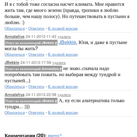
И я с тобой тоже согласна насчет климата. Мне нравится
жить там, где много зелени (правда, тропики я люблю
больше, чем нашу полосу). Но путешествовать в пустыни я
люблю. :)
Обратиться
-
Ответить
-
К полной версии
24-11-2013-11:43
удалить
Annataliya
JBekkie
, Юля, и даже в пустыне
Ответ на комментарий JBekkie
#
могла бы жить?
Обратиться
-
Ответить
-
К полной версии
24-11-2013-17:59
удалить
JBekkie
не знаю..сначала надо
Ответ на комментарий Annataliya
#
попробовать там пожить. но выбирая между тундрой и
пустыней...)
Обратиться
-
Ответить
-
К полной версии
24-11-2013-22:58
удалить
Annataliya
А, ну если альтернатива только
Ответ на комментарий JBekkie
#
тундра... :)))
Обратиться
-
Ответить
-
К полной версии
Комментарии (20):
вверх^