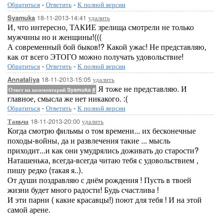
Обратиться
-
Ответить
-
К полной версии
18-11-2013-14:41
удалить
Syamuka
И, что интересно, ТАКИЕ зрелища смотрели не только
мужчины но и женщины!(((
А современный бой быков!? Какой ужас! Не представляю,
как от всего ЭТОГО можно получать удовольствие!
Обратиться
-
Ответить
-
К полной версии
18-11-2013-15:05
удалить
Annataliya
Я тоже не представляю. И
Ответ на комментарий Syamuka
#
главное, смысла же нет никакого. :(
Обратиться
-
Ответить
-
К полной версии
18-11-2013-20:00
удалить
Таньча
Когда смотрю фильмы о том времени... их бесконечные
походы-войны, да и развлечения такие ... мысль
приходит...и как они умудрялись доживать до старости?
Наташенька, всегда-всегда читаю тебя с удовольствием ,
пишу редко (такая я..).
От души поздравляю с днём рождения ! Пусть в твоей
жизни будет много радости! Будь счастлива !
И эти парни ( какие красавцы!) поют для тебя ! И на этой
самой арене.