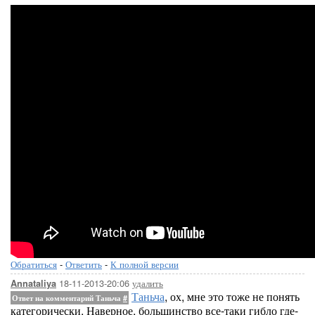
Обратиться
-
Ответить
-
К полной версии
18-11-2013-20:06
удалить
Annataliya
Таньча
, ох, мне это тоже не понять
Ответ на комментарий Таньча
#
категорически. Наверное, большинство все-таки гибло где-