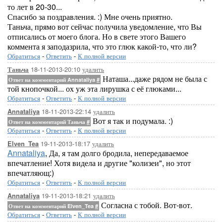
то лет в 20-30...
Спасибо за поздравления. :) Мне очень приятно.
Таньча, прямо вот сейчас получила уведомление, что Вы
отписались от моего блога. Но в свете этого Вашего
коммента я заподазрила, что это глюк какой-то, что ли?
Обратиться
-
Ответить
-
К полной версии
18-11-2013-20:10
удалить
Таньча
Наташа...даже рядом не была с
Ответ на комментарий Annataliya
#
той кнопочкой... ох уж эта лирушка с её глюками...
Обратиться
-
Ответить
-
К полной версии
18-11-2013-22:14
удалить
Annataliya
Вот я так и подумала. :)
Ответ на комментарий Таньча
#
Обратиться
-
Ответить
-
К полной версии
19-11-2013-18:17
удалить
Elven_Tea
Annataliya
, Да, я там долго бродила, непередаваемое
впечатление! Хотя видела и другие "колизеи", но этот
впечатляющ:)
Обратиться
-
Ответить
-
К полной версии
19-11-2013-18:21
удалить
Annataliya
Согласна с тобой. Вот-вот.
Ответ на комментарий Elven_Tea
#
Обратиться
-
Ответить
-
К полной версии