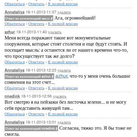
Обратиться
-
Ответить
-
К полной версии
18-11-2013-11:37
удалить
Annataliya
Ага, огромнейший!
Ответ на комментарий ниссе
#
Обратиться
-
Ответить
-
К полной версии
18-11-2013-11:40
удалить
azhur
Меня всегда поражают такие вот монументальные
сооружения, которые стоят столетия и еще будут стоять. И
посещает мысль: а останется ли от нашего времени что-то,
что просуществует так же долго?
Обратиться
-
Ответить
-
К полной версии
18-11-2013-12:23
удалить
Annataliya
azhur
, что-то у меня очень большие
Ответ на комментарий azhur
#
сомнения на этот счет...
Обратиться
-
Ответить
-
К полной версии
18-11-2013-12:56
удалить
nnadink
Вот смотрю я на пейзажи без листочка зелени... и не могу
себя представить живущей там...
Обратиться
-
Ответить
-
К полной версии
18-11-2013-13:01
удалить
Annataliya
Согласна, тяжко это. Я бы тоже не
Ответ на комментарий nnadink
#
смогла.