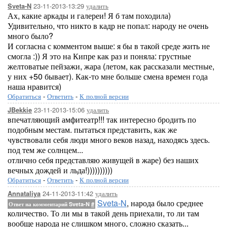
23-11-2013-13:29
удалить
Sveta-N
Ах, какие аркады и галереи! Я б там походила)
Удивительно, что никто в кадр не попал: народу не очень
много было?
И согласна с комментом выше: я бы в такой среде жить не
смогла :)) Я это на Кипре как раз и поняла: грустные
желтоватые пейзажи, жара (летом, как рассказали местные,
у них +50 бывает). Как-то мне больше смена времен года
наша нравится)
Обратиться
-
Ответить
-
К полной версии
23-11-2013-15:06
удалить
JBekkie
впечатляющий амфитеатр!!! так интересно бродить по
подобным местам. пытаться представить, как же
чувствовали себя люди много веков назад, находясь здесь.
под тем же солнцем...
отлично себя представляю живущей в жаре) без наших
вечных дождей и льда!))))))))))
Обратиться
-
Ответить
-
К полной версии
24-11-2013-11:42
удалить
Annataliya
Sveta-N
, народа было среднее
Ответ на комментарий Sveta-N
#
количество. То ли мы в такой день приехали, то ли там
вообще народа не слишком много, сложно сказать...