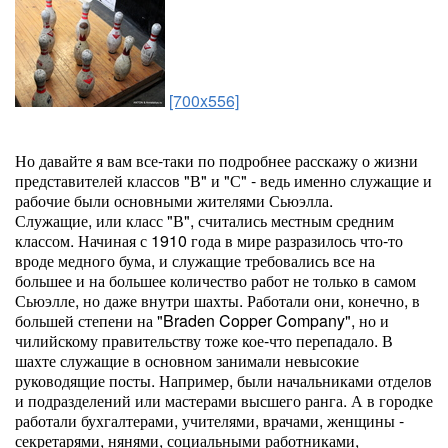
[700x556]
Но давайте я вам все-таки по подробнее расскажу о жизни
представителей классов "В" и "С" - ведь именно служащие и
рабочие были основными жителями Сьюэлла.
Служащие, или класс "В", считались местным средним
классом. Начиная с 1910 года в мире разразилось что-то
вроде медного бума, и служащие требовались все на
большее и на большее количество работ не только в самом
Сьюэлле, но даже внутри шахты. Работали они, конечно, в
большей степени на "Braden Copper Company", но и
чилийскому правительству тоже кое-что перепадало. В
шахте служащие в основном занимали невысокие
руководящие посты. Например, были начальниками отделов
и подразделений или мастерами высшего ранга. А в городке
работали бухгалтерами, учителями, врачами, женщины -
секретарями, нянями, социальными работниками,