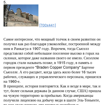
5.
[700x441]
Самое интересное, что мощный толчок в своем развитии он
получил как раз благодаря узкоколейке, построенной между
ним и Ранкагуа в 1907 году. Впрочем, тогда Сьюэлл
представлял собой небольшое поселение высоко в горах на
склонах, которое даже названия своего не имело. Сюэллом
городок стали называть позже, в 1915 году, в память о
первом президенте "Braden Copper Company" Бартене
Сьюэлле. А его расцвет, когда здесь жило более 16 тысяч
рабочих, служащих и управленческого персонала, пришелся
на 1960-е.
В принципе, история повторяется. Как и везде в мире, так и
тут, более сильная держава (в данном случае, США) пришла
на чужую территорию за прибылью. Когда американцы
получили лицензию на добычу меди в шахте Эль-Теньенте,
то они сразу решили, что местных чилийцев и