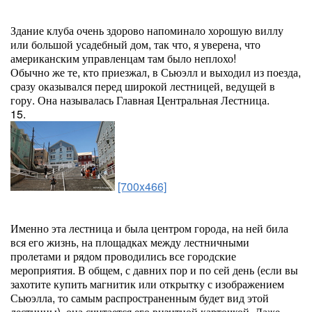
Здание клуба очень здорово напоминало хорошую виллу
или большой усадебный дом, так что, я уверена, что
американским управленцам там было неплохо!
Обычно же те, кто приезжал, в Сьюэлл и выходил из поезда,
сразу оказывался перед широкой лестницей, ведущей в
гору. Она называлась Главная Центральная Лестница.
15.
[700x466]
Именно эта лестница и была центром города, на ней била
вся его жизнь, на площадках между лестничными
пролетами и рядом проводились все городские
мероприятия. В общем, с давних пор и по сей день (если вы
захотите купить магнитик или открытку с изображением
Сьюэлла, то самым распространенным будет вид этой
лестницы), она считается его визитной карточкой. Даже