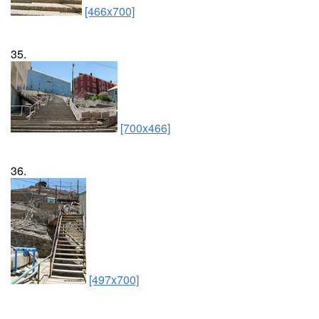
[466x700]
35.
[700x466]
36.
[497x700]