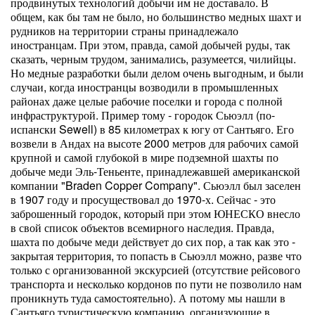
продвинутых технологий добычи им не доставало. В
общем, как бы там не было, но большинство медных шахт и
рудников на территории страны принадлежало
иностранцам. При этом, правда, самой добычей руды, так
сказать, черным трудом, занимались, разумеется, чилийцы.
Но медные разработки были делом очень выгодным, и были
случаи, когда иностранцы возводили в промышленных
районах даже целые рабочие поселки и города с полной
инфраструктурой. Пример тому - городок Сьюэлл (по-
испански Sewell) в 85 километрах к югу от Сантьяго. Его
возвели в Андах на высоте 2000 метров для рабочих самой
крупной и самой глубокой в мире подземной шахты по
добыче меди Эль-Теньенте, принадлежавшей американской
компании "Braden Copper Company". Сьюэлл был заселен
в 1907 году и просуществовал до 1970-х. Сейчас - это
заброшенный городок, который при этом ЮНЕСКО внесло
в свой список объектов всемирного наследия. Правда,
шахта по добыче меди действует до сих пор, а так как это -
закрытая территория, то попасть в Сьюэлл можно, разве что
только с организованной экскурсией (отсутствие рейсового
транспорта и несколько кордонов по пути не позволило нам
проникнуть туда самостоятельно). А потому мы нашли в
Сантьяго туристическую компанию, организующие в