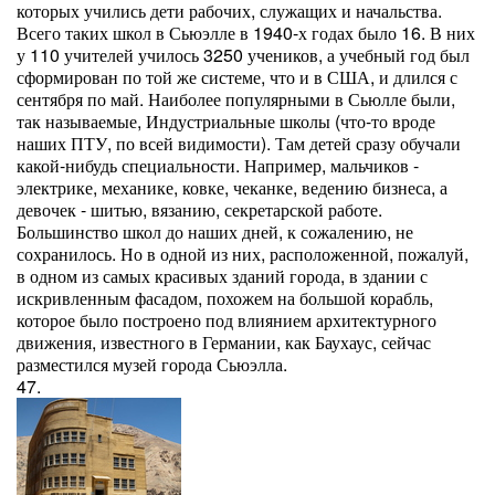
которых учились дети рабочих, служащих и начальства.
Всего таких школ в Сьюэлле в 1940-х годах было 16. В них
у 110 учителей училось 3250 учеников, а учебный год был
сформирован по той же системе, что и в США, и длился с
сентября по май. Наиболее популярными в Сьюлле были,
так называемые, Индустриальные школы (что-то вроде
наших ПТУ, по всей видимости). Там детей сразу обучали
какой-нибудь специальности. Например, мальчиков -
электрике, механике, ковке, чеканке, ведению бизнеса, а
девочек - шитью, вязанию, секретарской работе.
Большинство школ до наших дней, к сожалению, не
сохранилось. Но в одной из них, расположенной, пожалуй,
в одном из самых красивых зданий города, в здании с
искривленным фасадом, похожем на большой корабль,
которое было построено под влиянием архитектурного
движения, известного в Германии, как Баухаус, сейчас
разместился музей города Сьюэлла.
47.