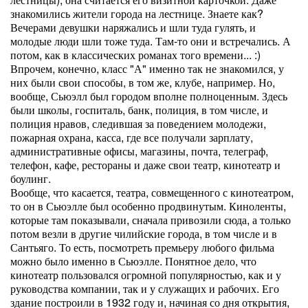
знакомились жители города на лестнице. Знаете как?
Вечерами девушки наряжались и шли туда гулять, и
молодые люди шли тоже туда. Там-то они и встречались. А
потом, как в классических романах того времени... :)
Впрочем, конечно, класс "А" именно так не знакомился, у
них были свои способы, в том же, клубе, например. Но,
вообще, Сьюэлл был городом вполне полноценным. Здесь
были школы, госпиталь, банк, полиция, в том числе, и
полиция нравов, следившая за поведением молодежи,
пожарная охрана, касса, где все получали зарплату,
административные офисы, магазины, почта, телеграф,
телефон, кафе, рестораны и даже свои театр, кинотеатр и
боулинг.
Вообще, что касается, театра, совмещенного с кинотеатром,
то он в Сьюэлле был особенно продвинутым. Киноленты,
которые там показывали, сначала привозили сюда, а только
потом везли в другие чилийские города, в том числе и в
Сантьяго. То есть, посмотреть премьеру любого фильма
можно было именно в Сьюэлле. Понятное дело, что
кинотеатр пользовался огромной популярностью, как и у
руководства компании, так и у служащих и рабочих. Его
здание построили в 1932 году и, начиная со дня открытия,