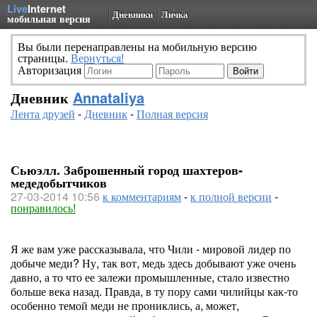
Live
Internet
Дневники
Личка
мобильная версия
Вы были перенаправлены на мобильную версию
страницы.
Вернуться!
Авторизация
Дневник
Annataliya
Лента друзей
-
Дневник
-
Полная версия
Сьюэлл. Заброшенный город шахтеров-
медедобытчиков
27-03-2014 10:56
к комментариям
-
к полной версии
-
понравилось!
Я же вам уже рассказывала, что Чили - мировой лидер по
добыче меди? Ну, так вот, медь здесь добывают уже очень
давно, а то что ее залежи промышленные, стало известно
больше века назад. Правда, в ту пору сами чилийцы как-то
особенно темой меди не прониклись, а, может,