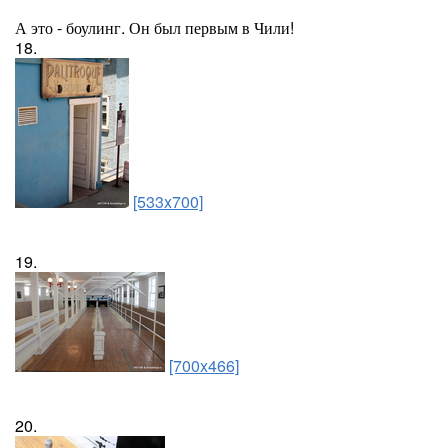
А это - боулинг. Он был первым в Чили!
18.
[533x700]
19.
[700x466]
20.