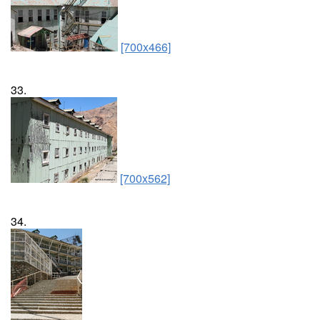
[700x466]
33.
[700x562]
34.