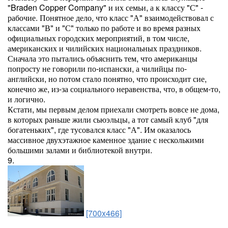
"Braden Copper Company" и их семьи, а к классу "С" -
рабочие. Понятное дело, что класс "А" взаимодействовал с
классами "В" и "С" только по работе и во время разных
официальных городских мероприятий, в том числе,
американских и чилийских национальных праздников.
Сначала это пытались объяснить тем, что американцы
попросту не говорили по-испански, а чилийцы по-
английски, но потом стало понятно, что происходит сие,
конечно же, из-за социального неравенства, что, в общем-то,
и логично.
Кстати, мы первым делом приехали смотреть вовсе не дома,
в которых раньше жили сьюэльцы, а тот самый клуб "для
богатеньких", где тусовался класс "А". Им оказалось
массивное двухэтажное каменное здание с несколькими
большими залами и библиотекой внутри.
9.
[700x466]