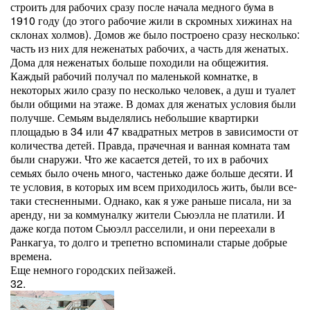
строить для рабочих сразу после начала медного бума в
1910 году (до этого рабочие жили в скромных хижинах на
склонах холмов). Домов же было построено сразу несколько:
часть из них для неженатых рабочих, а часть для женатых.
Дома для неженатых больше походили на общежития.
Каждый рабочий получал по маленькой комнатке, в
некоторых жило сразу по несколько человек, а душ и туалет
были общими на этаже. В домах для женатых условия были
получше. Семьям выделялись небольшие квартирки
площадью в 34 или 47 квадратных метров в зависимости от
количества детей. Правда, прачечная и ванная комната там
были снаружи. Что же касается детей, то их в рабочих
семьях было очень много, частенько даже больше десяти. И
те условия, в которых им всем приходилось жить, были все-
таки стесненными. Однако, как я уже раньше писала, ни за
аренду, ни за коммуналку жители Сьюэлла не платили. И
даже когда потом Сьюэлл расселили, и они переехали в
Ранкагуа, то долго и трепетно вспоминали старые добрые
времена.
Еще немного городских пейзажей.
32.