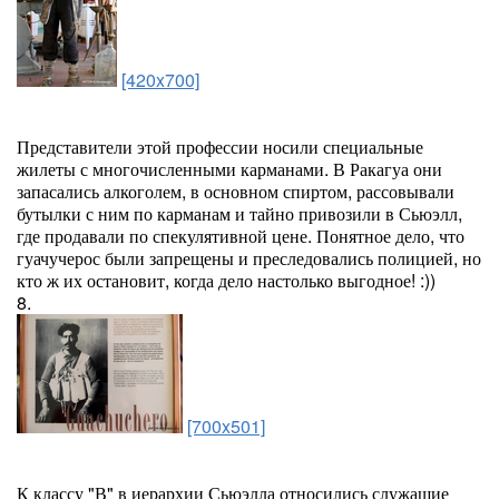
[420x700]
Представители этой профессии носили специальные
жилеты с многочисленными карманами. В Ракагуа они
запасались алкоголем, в основном спиртом, рассовывали
бутылки с ним по карманам и тайно привозили в Сьюэлл,
где продавали по спекулятивной цене. Понятное дело, что
гуачучерос были запрещены и преследовались полицией, но
кто ж их остановит, когда дело настолько выгодное! :))
8.
[700x501]
К классу "В" в иерархии Сьюэлла относились служащие