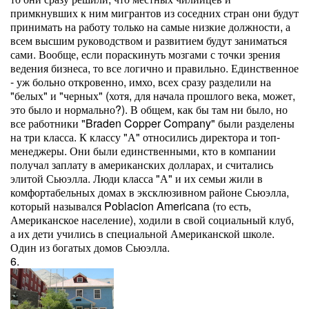
примкнувших к ним мигрантов из соседних стран они будут
принимать на работу только на самые низкие должности, а
всем высшим руководством и развитием будут заниматься
сами. Вообще, если пораскинуть мозгами с точки зрения
ведения бизнеса, то все логично и правильно. Единственное
- уж больно откровенно, имхо, всех сразу разделили на
"белых" и "черных" (хотя, для начала прошлого века, может,
это было и нормально?). В общем, как бы там ни было, но
все работники "Braden Copper Company" были разделены
на три класса. К классу "А" относились директора и топ-
менеджеры. Они были единственными, кто в компании
получал заплату в американских долларах, и считались
элитой Сьюэлла. Люди класса "А" и их семьи жили в
комфортабельных домах в эксклюзивном районе Сьюэлла,
который назывался Poblacion Americana (то есть,
Американское население), ходили в свой социальный клуб,
а их дети учились в специальной Американской школе.
Один из богатых домов Сьюэлла.
6.