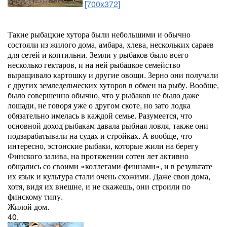
[700x372]
Такие рыбацкие хутора были небольшими и обычно
состояли из жилого дома, амбара, хлева, нескольких сараев
для сетей и коптильни. Земли у рыбаков было всего
несколько гектаров, и на ней рыбацкое семейство
выращивало картошку и другие овощи. Зерно они получали
с других земледельческих хуторов в обмен на рыбу. Вообще,
было совершенно обычно, что у рыбаков не было даже
лошади, не говоря уже о другом скоте, но зато лодка
обязательно имелась в каждой семье. Разумеется, что
основной доход рыбакам давала рыбная ловля, также они
подзарабатывали на судах и стройках. А вообще, что
интересно, эстонские рыбаки, которые жили на берегу
Финского залива, на протяжении сотен лет активно
общались со своими «коллегами-финнами», и в результате
их язык и культура стали очень схожими. Даже свои дома,
хотя, видя их внешне, и не скажешь, они строили по
финскому типу.
Жилой дом.
40.