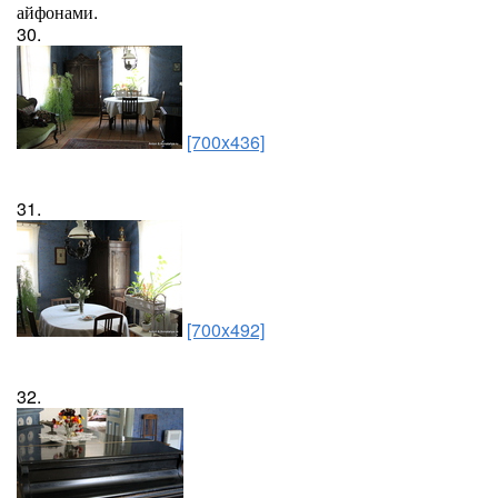
айфонами.
30.
[700x436]
31.
[700x492]
32.