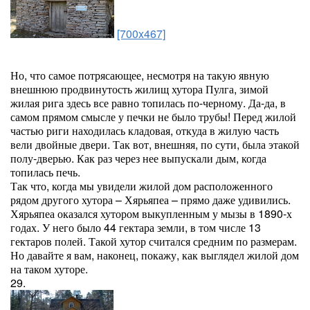
[700x467]
Но, что самое потрясающее, несмотря на такую явную
внешнюю продвинутость жилищ хутора Пулга, зимой
жилая рига здесь все равно топилась по-черному. Да-да, в
самом прямом смысле у печки не было трубы! Перед жилой
частью риги находилась кладовая, откуда в жилую часть
вели двойные двери. Так вот, внешняя, по сути, была этакой
полу-дверью. Как раз через нее выпускали дым, когда
топилась печь.
Так что, когда мы увидели жилой дом расположенного
рядом другого хутора – Хярьяпеа – прямо даже удивились.
Хярьяпеа оказался хутором выкупленным у мызы в 1890-х
годах. У него было 44 гектара земли, в том числе 13
гектаров полей. Такой хутор считался средним по размерам.
Но давайте я вам, наконец, покажу, как выглядел жилой дом
на таком хуторе.
29.