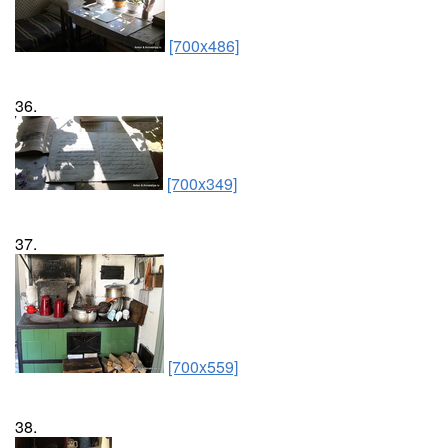
[700x486]
36.
[700x349]
37.
[700x559]
38.