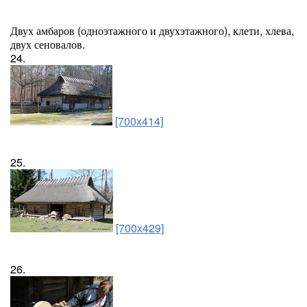
Двух амбаров (одноэтажного и двухэтажного), клети, хлева,
двух сеновалов.
24.
[700x414]
25.
[700x429]
26.