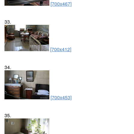
[700x467]
33.
[700x412]
34.
[700x453]
35.