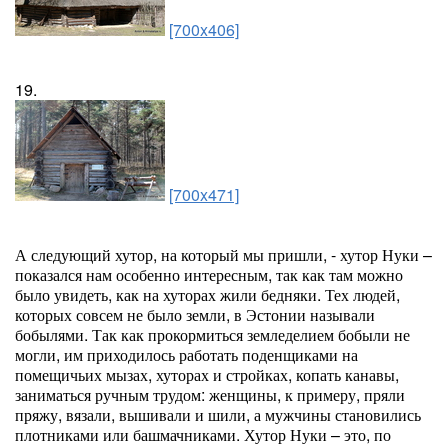
[700x406]
19.
[700x471]
А следующий хутор, на который мы пришли, - хутор Нуки –
показался нам особенно интересным, так как там можно
было увидеть, как на хуторах жили бедняки. Тех людей,
которых совсем не было земли, в Эстонии называли
бобылями. Так как прокормиться земледелием бобыли не
могли, им приходилось работать поденщиками на
помещичьих мызах, хуторах и стройках, копать канавы,
заниматься ручным трудом: женщины, к примеру, пряли
пряжу, вязали, вышивали и шили, а мужчины становились
плотниками или башмачниками. Хутор Нуки – это, по