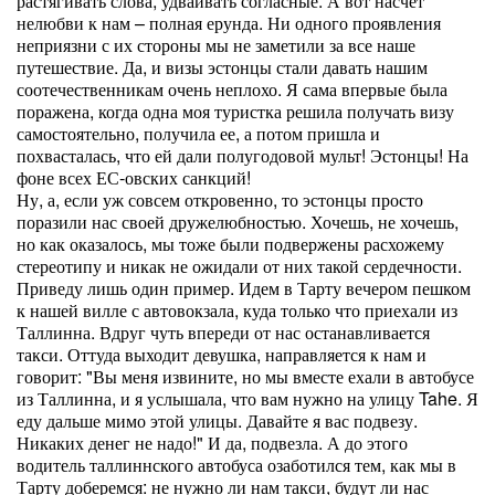
растягивать слова, удваивать согласные. А вот насчет
нелюбви к нам – полная ерунда. Ни одного проявления
неприязни с их стороны мы не заметили за все наше
путешествие. Да, и визы эстонцы стали давать нашим
соотечественникам очень неплохо. Я сама впервые была
поражена, когда одна моя туристка решила получать визу
самостоятельно, получила ее, а потом пришла и
похвасталась, что ей дали полугодовой мульт! Эстонцы! На
фоне всех ЕС-овских санкций!
Ну, а, если уж совсем откровенно, то эстонцы просто
поразили нас своей дружелюбностью. Хочешь, не хочешь,
но как оказалось, мы тоже были подвержены расхожему
стереотипу и никак не ожидали от них такой сердечности.
Приведу лишь один пример. Идем в Тарту вечером пешком
к нашей вилле с автовокзала, куда только что приехали из
Таллинна. Вдруг чуть впереди от нас останавливается
такси. Оттуда выходит девушка, направляется к нам и
говорит: "Вы меня извините, но мы вместе ехали в автобусе
из Таллинна, и я услышала, что вам нужно на улицу Tahe. Я
еду дальше мимо этой улицы. Давайте я вас подвезу.
Никаких денег не надо!" И да, подвезла. А до этого
водитель таллиннского автобуса озаботился тем, как мы в
Тарту доберемся: не нужно ли нам такси, будут ли нас