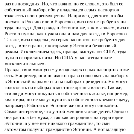
раз из последних. Но, что важно, по ее словам, это был ее
собственный выбор, ибо у владельцев серых паспортов
тоже есть свои преимущества. Например, для того, чтобы
поехать в Россию или в Евросоюз, виза им не требуется ни
туда, ни туда. Для граждан Эстонии же, как мы знаем, виза в
Россию нужна, как нужна она и нам для въезда в Евросоюз.
Так же, виза владельцам серых паспортов не требуется для
въезда в те страны, с которыми у Эстонии безвизовый
режим. Исключением здесь, правда, выступают США, туда
нужно оформлять визы. Но США у нас всегда такие
«исключительные».
Правда, свои «минусы» у владельцев серых паспортов тоже
есть. Например, они не имеют права голосовать на выборах
в Эстонский парламент и на выборах президента. Но могут
голосовать на выборах в местные органы власти. Так же,
эти люди могут покупать в собственность жилье, например,
квартиры, но не могут купить в собственность землю - дачу,
например. Работать в Эстонии же они могут спокойно.
Самое интересное, что у этой женщины двое детей. Одного
она растила без мужа, а так как он родился на территории
Эстонии, а у нее нет никакого гражданства, то сын
автоматом получил гражданство Эстонии. А вот младшую