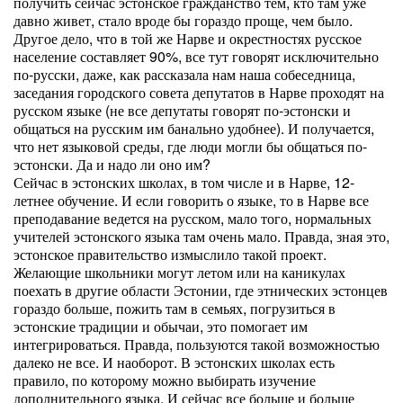
получить сейчас эстонское гражданство тем, кто там уже
давно живет, стало вроде бы гораздо проще, чем было.
Другое дело, что в той же Нарве и окрестностях русское
население составляет 90%, все тут говорят исключительно
по-русски, даже, как рассказала нам наша собеседница,
заседания городского совета депутатов в Нарве проходят на
русском языке (не все депутаты говорят по-эстонски и
общаться на русским им банально удобнее). И получается,
что нет языковой среды, где люди могли бы общаться по-
эстонски. Да и надо ли оно им?
Сейчас в эстонских школах, в том числе и в Нарве, 12-
летнее обучение. И если говорить о языке, то в Нарве все
преподавание ведется на русском, мало того, нормальных
учителей эстонского языка там очень мало. Правда, зная это,
эстонское правительство измыслило такой проект.
Желающие школьники могут летом или на каникулах
поехать в другие области Эстонии, где этнических эстонцев
гораздо больше, пожить там в семьях, погрузиться в
эстонские традиции и обычаи, это помогает им
интегрироваться. Правда, пользуются такой возможностью
далеко не все. И наоборот. В эстонских школах есть
правило, по которому можно выбирать изучение
дополнительного языка. И сейчас все больше и больше