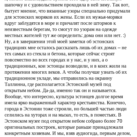
шапочку и с удовольствием проходила в ней зиму. Так вот,
бытует мнение, что вязанные узоры специально придумали
для эстонских моряков их жены. Если их мужья-моряки
вдруг заблудятся в море и причалят после штормов к
неизвестным берегам, то смогут по узорам на одежде
местных жителей тут же определить: дома они или нет. :)
Ну, а в завершении этой моей заметки об эстонских
традициях мне осталось рассказать лишь об их домах – не
тех самых из стекла и бетона, которые сейчас строят
повсеместно во всех городах и у нас, и у них, а о
традиционных, кои эстонцы возводили, и в коих жили на
протяжении многих веков. А чтобы получше узнать об их
традиционном укладе, мы отправились на окраину
Таллинна, где располагается Эстонский музей под
открытым небом. Да-да, именно так он и называется.
Вообще, что интересно, культура эстонцев долгое время
имела ярко выраженный характер крестьянства. Конечно,
города в Эстонии тоже строили, но большей частью люди
селились на хуторах и на мызах, то есть, в поместьях. В
Эстонском музее под открытом небом собрано более 70
оригинальных построек, которые раньше принадлежали
конкретным хозяевам. И мы, взяв аудиогида, первым делом,