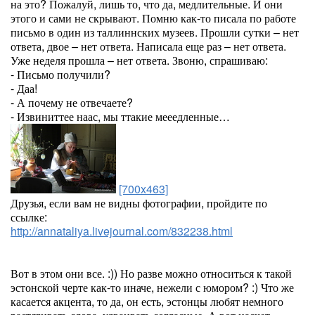
на это? Пожалуй, лишь то, что да, медлительные. И они
этого и сами не скрывают. Помню как-то писала по работе
письмо в один из таллиннских музеев. Прошли сутки – нет
ответа, двое – нет ответа. Написала еще раз – нет ответа.
Уже неделя прошла – нет ответа. Звоню, спрашиваю:
- Письмо получили?
- Даа!
- А почему не отвечаете?
- Извиниттее наас, мы ттакие мееедленные…
[700x463]
Друзья, если вам не видны фотографии, пройдите по
ссылке:
http://annataliya.livejournal.com/832238.html
Вот в этом они все. :)) Но разве можно относиться к такой
эстонской черте как-то иначе, нежели с юмором? :) Что же
касается акцента, то да, он есть, эстонцы любят немного