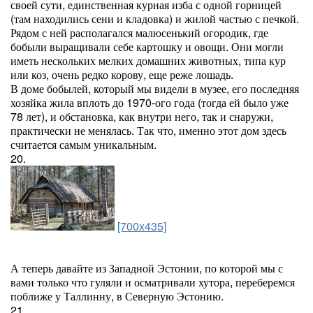
своей сути, единственная курная изба с одной горницей
(там находились сени и кладовка) и жилой частью с печкой.
Рядом с ней располагался малюсенький огородик, где
бобыли выращивали себе картошку и овощи. Они могли
иметь нескольких мелких домашних животных, типа кур
или коз, очень редко корову, еще реже лошадь.
В доме бобылей, который мы видели в музее, его последняя
хозяйка жила вплоть до 1970-ого года (тогда ей было уже
78 лет), и обстановка, как внутри него, так и снаружи,
практически не менялась. Так что, именно этот дом здесь
считается самым уникальным.
20.
[700x435]
А теперь давайте из Западной Эстонии, по которой мы с
вами только что гуляли и осматривали хутора, переберемся
поближе у Таллинну, в Северную Эстонию.
21.