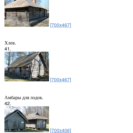
[700x467]
Хлев.
41.
[700x467]
Амбары для лодок.
42.
[700x406]