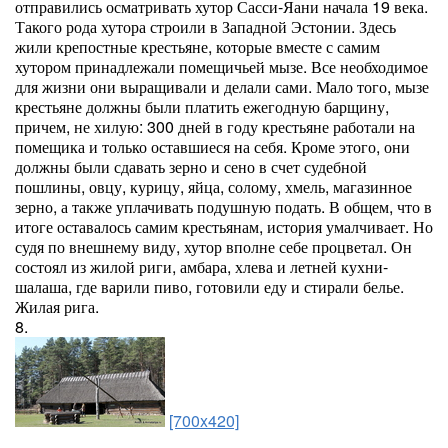
отправились осматривать хутор Сасси-Яани начала 19 века.
Такого рода хутора строили в Западной Эстонии. Здесь
жили крепостные крестьяне, которые вместе с самим
хутором принадлежали помещичьей мызе. Все необходимое
для жизни они выращивали и делали сами. Мало того, мызе
крестьяне должны были платить ежегодную барщину,
причем, не хилую: 300 дней в году крестьяне работали на
помещика и только оставшиеся на себя. Кроме этого, они
должны были сдавать зерно и сено в счет судебной
пошлины, овцу, курицу, яйца, солому, хмель, магазинное
зерно, а также уплачивать подушную подать. В общем, что в
итоге оставалось самим крестьянам, история умалчивает. Но
судя по внешнему виду, хутор вполне себе процветал. Он
состоял из жилой риги, амбара, хлева и летней кухни-
шалаша, где варили пиво, готовили еду и стирали белье.
Жилая рига.
8.
[700x420]