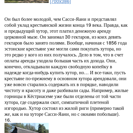
[700x386]
Он был более молодой, чем Сасси-Яани и представлял
собой уклад крестьянской жизни конца 19 века. Правда, как
и предыдущий хутор, этот платил денежную аренду
церковной мызе. Он занимал 30 гектаров, из коих девять
гектаров было занято полями. Вообще, начиная с 1856 года
эстонские крестьяне уже могли сами покупать хутора, но
это редко у кого из них получалось. Дело в том, что в счет
оплаты аренды уходила большая часть их дохода. Они,
конечно, откладывали каждую свободную копейку в
надежде когда-нибудь купить хутор, но… И все-таки, пусть
крестьяне по-прежнему в основном хутора арендовали, они
уже вовсю старались содержать их в порядке, наводили
чистоту и красоту и даже разбивали сады. Например, жилые
горницы в Кёстриасеме уже были отделены от той части
хутора, где содержали скот, симпатичной плетеной
изгородью. Хутор состоял из жилой риги (примерно такой
же, как и на хуторе Сасси-Яани, но с окнами побольше).
16.