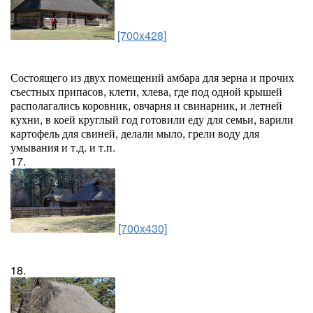
[700x428]
Состоящего из двух помещений амбара для зерна и прочих
съестных припасов, клети, хлева, где под одной крышей
располагались коровник, овчарня и свинарник, и летней
кухни, в коей круглый год готовили еду для семьи, варили
картофель для свиней, делали мыло, грели воду для
умывания и т.д. и т.п.
17.
[700x430]
18.