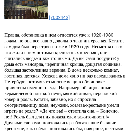
[700x442]
Правда, обстановка в нем относится уже к 1920-1930
годам, но она все равно довольно-таки интересная. Кстати,
сам дом был перестроен тоже в 1920 году. Несмотря на то,
что жили в нем потомки крепостных крестьян, они
считались людьми зажиточными. Да вы сами посудите: у
дома есть мансарда, черепичная крыша, дощатая обшивка,
большая застекленная веранда. В доме несколько комнат,
гостиная, детская. Хозяева дома явно ни раз наведывались в
Петербург, потому что многие вещи в обстановке
привезены именно оттуда. Например, облицованные
керамической плиткой печи, мягкий диван, персидский
ковер и рояль. Кстати, забавно, но я спросила
смотрительницу дома, неужели, хозяева-крестьяне умели
играть на рояле? «Да что вы! – ответила она. – Конечно,
нет! Рояль был для них показателем зажиточности!»
Другими словами, понтовались разбогатевшие бывшие
крестьяне, как сейчас, понтовались бы, наверное, шестыми