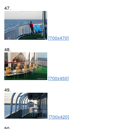
47.
[700x470]
48.
[700x450]
49.
[700x420]
50.