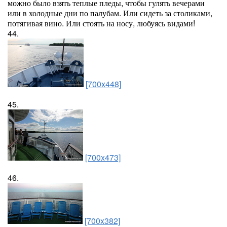
можно было взять теплые пледы, чтобы гулять вечерами
или в холодные дни по палубам. Или сидеть за столиками,
потягивая вино. Или стоять на носу, любуясь видами!
44.
[700x448]
45.
[700x473]
46.
[700x382]