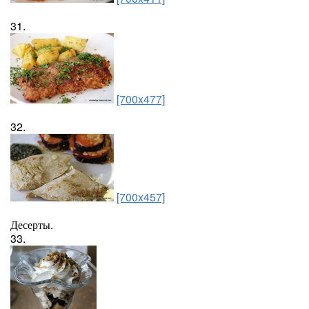
31.
[700x477]
32.
[700x457]
Десерты.
33.