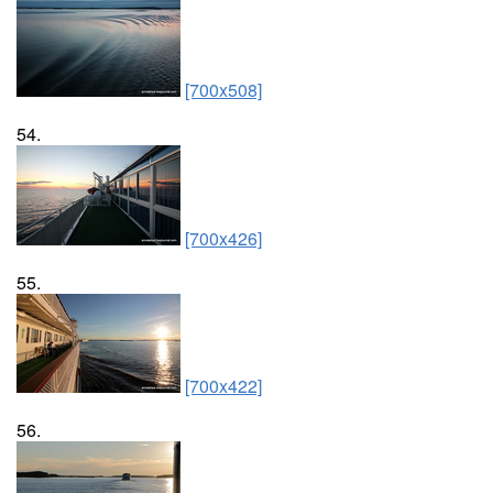
[700x508]
54.
[700x426]
55.
[700x422]
56.