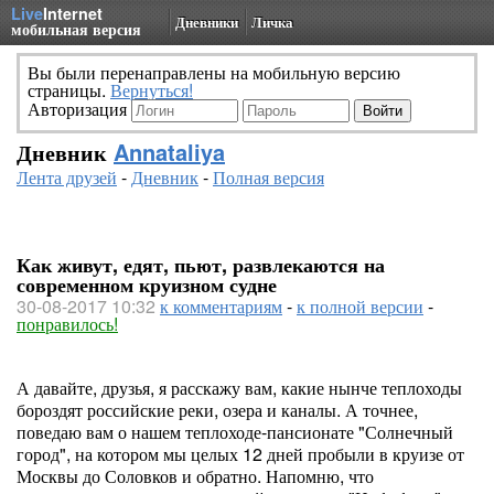
Live
Internet
Дневники
Личка
мобильная версия
Вы были перенаправлены на мобильную версию
страницы.
Вернуться!
Авторизация
Дневник
Annataliya
Лента друзей
-
Дневник
-
Полная версия
Как живут, едят, пьют, развлекаются на
современном круизном судне
30-08-2017 10:32
к комментариям
-
к полной версии
-
понравилось!
А давайте, друзья, я расскажу вам, какие нынче теплоходы
бороздят российские реки, озера и каналы. А точнее,
поведаю вам о нашем теплоходе-пансионате "Солнечный
город", на котором мы целых 12 дней пробыли в круизе от
Москвы до Соловков и обратно. Напомню, что