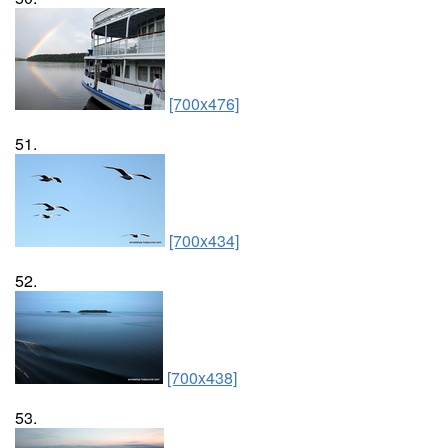
[700x476]
51.
[700x434]
52.
[700x438]
53.