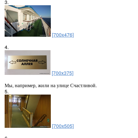
3.
[700x476]
4.
[700x375]
Мы, например, жили на улице Счастливой.
5.
[700x505]