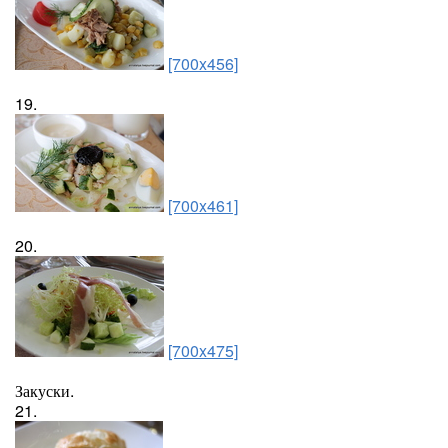
[700x456]
19.
[700x461]
20.
[700x475]
Закуски.
21.