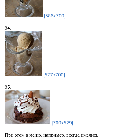
[586x700]
34.
[577x700]
35.
[700x529]
При этом в меню, например, всегда имелись