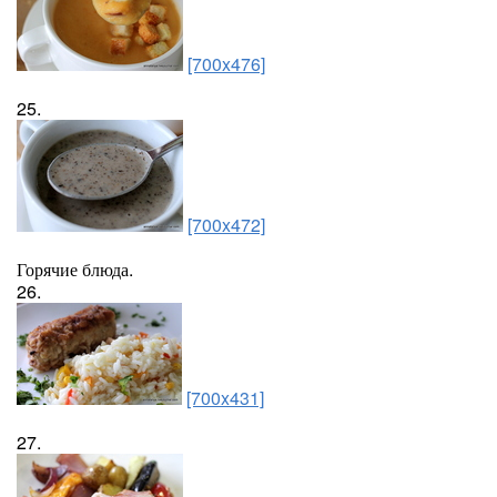
[700x476]
25.
[700x472]
Горячие блюда.
26.
[700x431]
27.