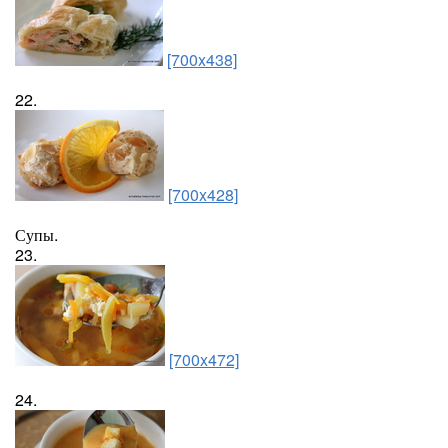
[700x438]
22.
[700x428]
Супы.
23.
[700x472]
24.