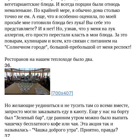
вегетариантские блюда. И всегда порции были отнюдь
немаленькие. По крайней мере, я обычно дома столько
точно не ем. А еще, что я особенно оценила, по моей
просьбе мне готовили блюда без лука! Вы себе это
представляете? И я нет! Но, узнав, что у меня на лук
аллергия, его просто перестали класть в мои блюда. За это
поварам, кулинарам и всем, кто связан с питанием на
"Солнечном городе", большой-пребольшой от меня респект!
Ресторанов на нашем теплоходе было два.
36.
[700x407]
Но желающие уединиться и не тусить там со всеми вместе,
запросто могли заказывать еду в каюту. Еще у нас на борту
был "Зеленый бар", где ранним утром можно было выпить
чашечку бесплатного кофе или чая. Эта акция так и
называлась - "Чашка доброго утра". Приятно, правда?
37.