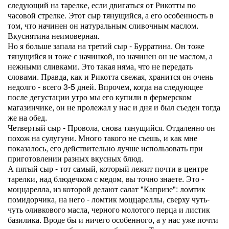
следующий на тарелке, если двигаться от Рикотты по
часовой стрелке. Этот сыр тянущийся, а его особенность в
том, что начинен он натуральным сливочным маслом.
Вкуснятина неимоверная.
Но я больше запала на третий сыр - Бурратина. Он тоже
тянущийся и тоже с начинкой, но начинен он не маслом, а
нежными сливками. Это такая няма, что не передать
словами. Правда, как и Рикотта свежая, хранится он очень
недолго - всего 3-5 дней. Впрочем, когда на следующее
после дегустации утро мы его купили в фермерском
магазинчике, он не пролежал у нас и дня и был съеден тогда
же на обед.
Четвертый сыр - Провола, снова тянущийся. Отдаленно он
похож на сулугуни. Много такого не съешь, и как мне
показалось, его действительно лучше использовать при
приготовлении разных вкусных блюд.
А пятый сыр - тот самый, который лежит почти в центре
тарелки, над блюдечком с медом, вы точно знаете. Это -
моццарелла, из которой делают салат "Капризе": ломтик
помидорчика, на него - ломтик моццареллы, сверху чуть-
чуть оливкового масла, черного молотого перца и листик
базилика. Вроде бы и ничего особенного, а у нас уже почти