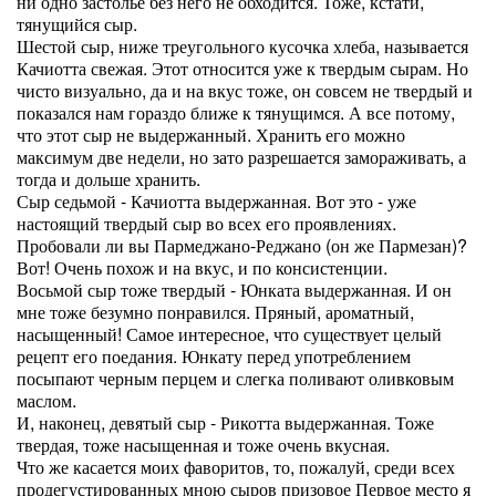
ни одно застолье без него не обходится. Тоже, кстати,
тянущийся сыр.
Шестой сыр, ниже треугольного кусочка хлеба, называется
Качиотта свежая. Этот относится уже к твердым сырам. Но
чисто визуально, да и на вкус тоже, он совсем не твердый и
показался нам гораздо ближе к тянущимся. А все потому,
что этот сыр не выдержанный. Хранить его можно
максимум две недели, но зато разрешается замораживать, а
тогда и дольше хранить.
Сыр седьмой - Качиотта выдержанная. Вот это - уже
настоящий твердый сыр во всех его проявлениях.
Пробовали ли вы Пармеджано-Реджано (он же Пармезан)?
Вот! Очень похож и на вкус, и по консистенции.
Восьмой сыр тоже твердый - Юнката выдержанная. И он
мне тоже безумно понравился. Пряный, ароматный,
насыщенный! Самое интересное, что существует целый
рецепт его поедания. Юнкату перед употреблением
посыпают черным перцем и слегка поливают оливковым
маслом.
И, наконец, девятый сыр - Рикотта выдержанная. Тоже
твердая, тоже насыщенная и тоже очень вкусная.
Что же касается моих фаворитов, то, пожалуй, среди всех
продегустированных мною сыров призовое Первое место я