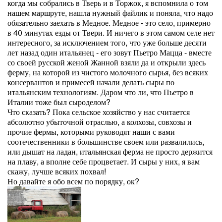
когда мы собрались в Тверь и в Торжок, я вспомнила о том
нашем маршруте, нашла нужный файлик и поняла, что надо
обязательно заехать в Медное. Медное - это село, примерно
в 40 минутах езды от Твери. И ничего в этом самом селе нет
интересного, за исключением того, что уже больше десяти
лет назад один итальянец - его зовут Пьетро Мацца - вместе
со своей русской женой Жанной взяли да и открыли здесь
ферму, на которой из чистого молочного сырья, без всяких
консервантов и примесей начали делать сыры по
итальянским технологиям. Даром что ли, что Пьетро в
Италии тоже был сыроделом?
Что сказать? Пока сельское хозяйство у нас считается
абсолютно убыточной отраслью, а колхозы, совхозы и
прочие фермы, которыми руководят наши с вами
соотечественники в большинстве своем или развалились,
или дышат на ладан, итальянская ферма не просто держится
на плаву, а вполне себе процветает. И сыры у них, я вам
скажу, лучше всяких похвал!
Но давайте я обо всем по порядку, ок?