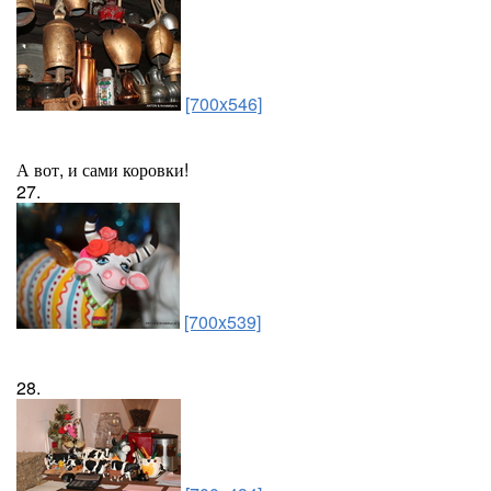
[700x546]
А вот, и сами коровки!
27.
[700x539]
28.