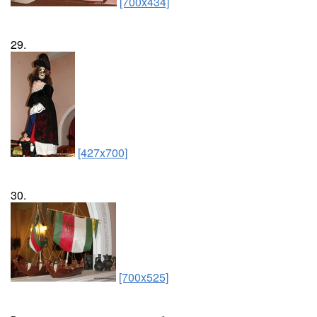
[700x434]
29.
[427x700]
30.
[700x525]