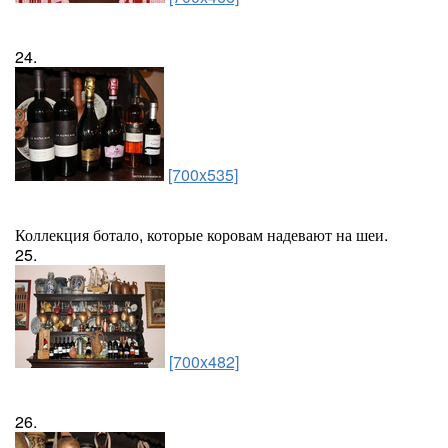
24.
[700x535]
Коллекция ботало, которые коровам надевают на шеи.
25.
[700x482]
26.