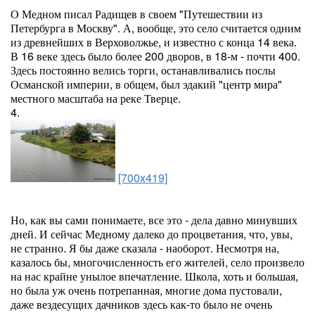
О Медном писал Радищев в своем "Путешествии из
Петербурга в Москву". А, вообще, это село считается одним
из древнейших в Верховолжье, и известно с конца 14 века.
В 16 веке здесь было более 200 дворов, в 18-м - почти 400.
Здесь постоянно велись торги, останавливались послы
Османской империи, в общем, был эдакий "центр мира"
местного масштаба на реке Тверце.
4.
[700x419]
Но, как вы сами понимаете, все это - дела давно минувших
дней. И сейчас Медному далеко до процветания, что, увы,
не странно. Я бы даже сказала - наоборот. Несмотря на,
казалось бы, многочисленность его жителей, село произвело
на нас крайне унылое впечатление. Школа, хоть и большая,
но была уж очень потрепанная, многие дома пустовали,
даже вездесущих дачников здесь как-то было не очень