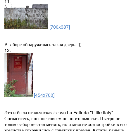
11.
[700x387]
В заборе обнаружилась такая дверь. :))
12.
[454x700]
Это и была итальянская ферма La Fattoria "Little Italy".
Согласитесь, внешне совсем не по-итальянски. Пьетро не
только забор не стал менять, но и многие хозпостройки в его
хозяйстве сохранились с советских времен. Кстати, раньше