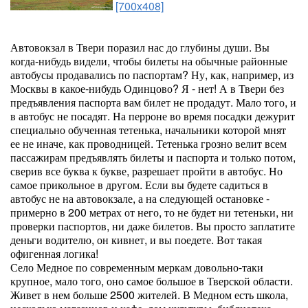
[700x408]
Автовокзал в Твери поразил нас до глубины души. Вы
когда-нибудь видели, чтобы билеты на обычные районные
автобусы продавались по паспортам? Ну, как, например, из
Москвы в какое-нибудь Одинцово? Я - нет! А в Твери без
предъявления паспорта вам билет не продадут. Мало того, и
в автобус не посадят. На перроне во время посадки дежурит
специально обученная тетенька, начальники которой мнят
ее не иначе, как проводницей. Тетенька грозно велит всем
пассажирам предъявлять билеты и паспорта и только потом,
сверив все буква к букве, разрешает пройти в автобус. Но
самое прикольное в другом. Если вы будете садиться в
автобус не на автовокзале, а на следующей остановке -
примерно в 200 метрах от него, то не будет ни тетеньки, ни
проверки паспортов, ни даже билетов. Вы просто заплатите
деньги водителю, он кивнет, и вы поедете. Вот такая
офигенная логика!
Село Медное по современным меркам довольно-таки
крупное, мало того, оно самое большое в Тверской области.
Живет в нем больше 2500 жителей. В Медном есть школа,