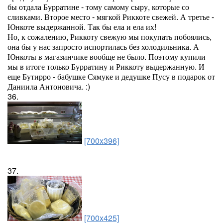
бы отдала Бурратине - тому самому сыру, которые со
сливками. Второе место - мягкой Риккоте свежей. А третье -
Юнкоте выдержанной. Так бы ела и ела их!
Но, к сожалению, Риккоту свежую мы покупать побоялись,
она бы у нас запросто испортилась без холодильника. А
Юнкоты в магазинчике вообще не было. Поэтому купили
мы в итоге только Бурратину и Риккоту выдержанную. И
еще Бутирро - бабушке Сямуке и дедушке Пусу в подарок от
Даниила Антоновича. :)
36.
[700x396]
37.
[700x425]