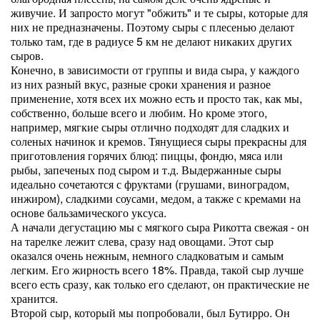
живучие. И запросто могут "обжить" и те сыры, которые для
них не предназначены. Поэтому сыры с плесенью делают
только там, где в радиусе 5 км не делают никаких других
сыров.
Конечно, в зависимости от группы и вида сыра, у каждого
из них разный вкус, разные сроки хранения и разное
применение, хотя всех их можно есть и просто так, как мы,
собственно, больше всего и любим. Но кроме этого,
например, мягкие сыры отлично подходят для сладких и
соленых начинок и кремов. Тянущиеся сыры прекрасны для
приготовления горячих блюд: пиццы, фондю, мяса или
рыбы, запеченых под сыром и т.д. Выдержанные сыры
идеально сочетаются с фруктами (грушами, виноградом,
инжиром), сладкими соусами, медом, а также с кремами на
основе бальзамического уксуса.
А начали дегустацию мы с мягкого сыра Рикотта свежая - он
на тарелке лежит слева, сразу над овощами. Этот сыр
оказался очень нежным, немного сладковатым и самым
легким. Его жирность всего 18%. Правда, такой сыр лучше
всего есть сразу, как только его сделают, он практические не
хранится.
Второй сыр, который мы попробовали, был Бутирро. Он