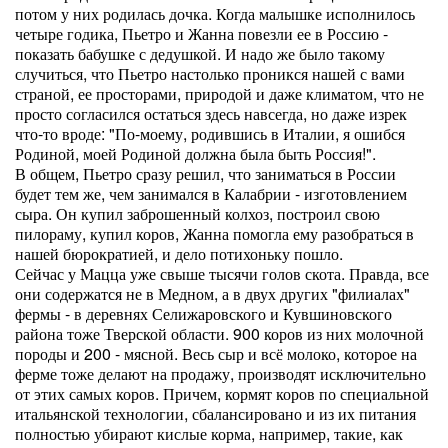
потом у них родилась дочка. Когда малышке исполнилось
четыре годика, Пьетро и Жанна повезли ее в Россию -
показать бабушке с дедушкой. И надо же было такому
случиться, что Пьетро настолько проникся нашей с вами
страной, ее просторами, природой и даже климатом, что не
просто согласился остаться здесь навсегда, но даже изрек
что-то вроде: "По-моему, родившись в Италии, я ошибся
Родиной, моей Родиной должна была быть Россия!".
В общем, Пьетро сразу решил, что заниматься в России
будет тем же, чем занимался в Калабрии - изготовлением
сыра. Он купил заброшенный колхоз, построил свою
пилораму, купил коров, Жанна помогла ему разобраться в
нашей бюрократией, и дело потихоньку пошло.
Сейчас у Мацца уже свыше тысячи голов скота. Правда, все
они содержатся не в Медном, а в двух других "филиалах"
фермы - в деревнях Селижаровского и Кувшиновского
района тоже Тверской области. 900 коров из них молочной
породы и 200 - мясной. Весь сыр и всё молоко, которое на
ферме тоже делают на продажу, производят исключительно
от этих самых коров. Причем, кормят коров по специальной
итальянской технологии, сбалансировано и из их питания
полностью убирают кислые корма, например, такие, как