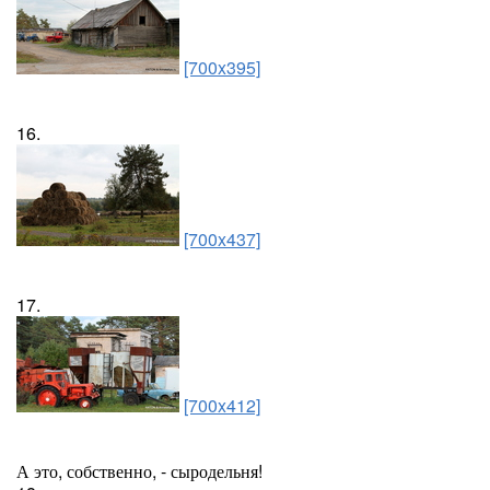
[700x395]
16.
[700x437]
17.
[700x412]
А это, собственно, - сыродельня!