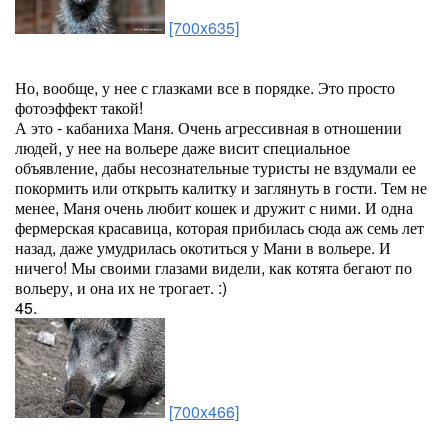
[700x635]
Но, вообще, у нее с глазками все в порядке. Это просто
фотоэффект такой!
А это - кабаниха Маня. Очень агрессивная в отношении
людей, у нее на вольере даже висит специальное
объявление, дабы несознательные туристы не вздумали ее
покормить или открыть калитку и заглянуть в гости. Тем не
менее, Маня очень любит кошек и дружит с ними. И одна
фермерская красавица, которая прибилась сюда аж семь лет
назад, даже умудрилась окотиться у Мани в вольере. И
ничего! Мы своими глазами видели, как котята бегают по
вольеру, и она их не трогает. :)
45.
[700x466]