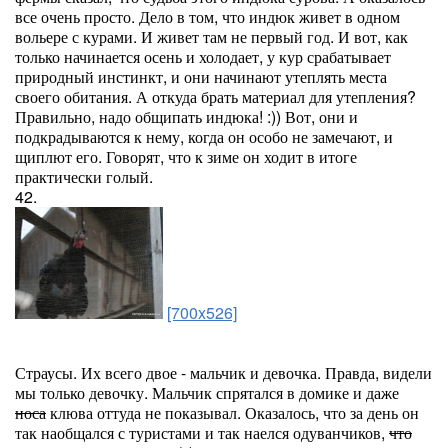
все очень просто. Дело в том, что индюк живет в одном
вольере с курами. И живет там не первый год. И вот, как
только начинается осень и холодает, у кур срабатывает
природный инстинкт, и они начинают утеплять места
своего обитания. А откуда брать материал для утепления?
Правильно, надо общипать индюка! :)) Вот, они и
подкрадываются к нему, когда он особо не замечают, и
щиплют его. Говорят, что к зиме он ходит в итоге
практически голый.
42.
[700x526]
Страусы. Их всего двое - мальчик и девочка. Правда, видели
мы только девочку. Мальчик спрятался в домике и даже
носа
клюва оттуда не показывал. Оказалось, что за день он
так наобщался с туристами и так наелся одуванчиков,
что