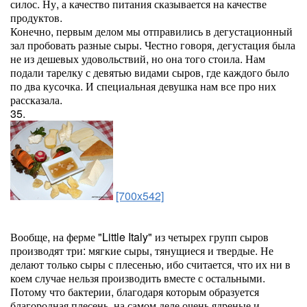
силос. Ну, а качество питания сказывается на качестве
продуктов.
Конечно, первым делом мы отправились в дегустационный
зал пробовать разные сыры. Честно говоря, дегустация была
не из дешевых удовольствий, но она того стоила. Нам
подали тарелку с девятью видами сыров, где каждого было
по два кусочка. И специальная девушка нам все про них
рассказала.
35.
[700x542]
Вообще, на ферме "Little Italy" из четырех групп сыров
производят три: мягкие сыры, тянущиеся и твердые. Не
делают только сыры с плесенью, ибо считается, что их ни в
коем случае нельзя производить вместе с остальными.
Потому что бактерии, благодаря которым образуется
благородная плесень, на самом деле очень ядреные и