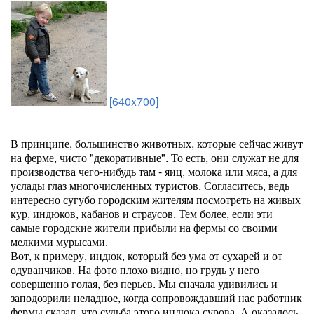
[640x700]
В принципе, большинство животных, которые сейчас живут
на ферме, чисто "декоративные". То есть, они служат не для
производства чего-нибудь там - яиц, молока или мяса, а для
услады глаз многочисленных туристов. Согласитесь, ведь
интересно сугубо городским жителям посмотреть на живых
кур, индюков, кабанов и страусов. Тем более, если эти
самые городские жители прибыли на фермы со своими
мелкими мурысами.
Вот, к примеру, индюк, который без ума от сухарей и от
одуванчиков. На фото плохо видно, но грудь у него
совершенно голая, без перьев. Мы сначала удивились и
заподозрили неладное, когда сопровождавший нас работник
фермы сказал, что судьба этого индюка сурова. А оказалось