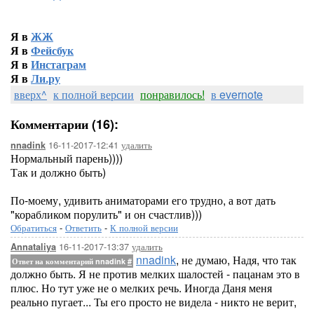
Я в
ЖЖ
Я в
Фейсбук
Я в
Инстаграм
Я в
Ли.ру
вверх^
к полной версии
понравилось!
в evernote
Комментарии (16):
16-11-2017-12:41
удалить
nnadink
Нормальный парень))))
Так и должно быть)
По-моему, удивить аниматорами его трудно, а вот дать
"корабликом порулить" и он счастлив)))
Обратиться
-
Ответить
-
К полной версии
16-11-2017-13:37
удалить
Annataliya
nnadink
, не думаю, Надя, что так
Ответ на комментарий nnadink
#
должно быть. Я не против мелких шалостей - пацанам это в
плюс. Но тут уже не о мелких речь. Иногда Даня меня
реально пугает... Ты его просто не видела - никто не верит,