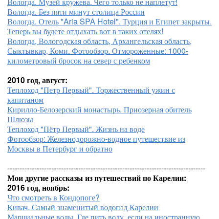
Вологда. Музей кружева. Чего только не наплетут!
Вологда. Без пяти минут столица России
Вологда. Отель "Aria SPA Hotel". Турция и Египет закрыты.
Теперь вы будете отдыхать вот в таких отелях!
Вологда, Вологодская область, Архангельская область,
Сыктывкар, Коми. Фотообзор. Отмороженные: 1000-
километровый бросок на север с ребенком
2010 год, август:
Теплоход "Петр Первый". Торжественный ужин с
капитаном
Кирилло-Белозерский монастырь. Приозерная обитель
Шлюзы
Теплоход "Пётр Первый". Жизнь на воде
Фотообзор: Железнодорожно-водное путешествие из
Москвы в Петербург и обратно
---------------------------------------------------------------------------------
Мои другие рассказы из путешествий по Карелии:
2016 год, ноябрь:
Что смотреть в Кондопоге?
Кивач. Самый знаменитый водопад Карелии
Марциальные воды. Где пить воду, если на иностранную