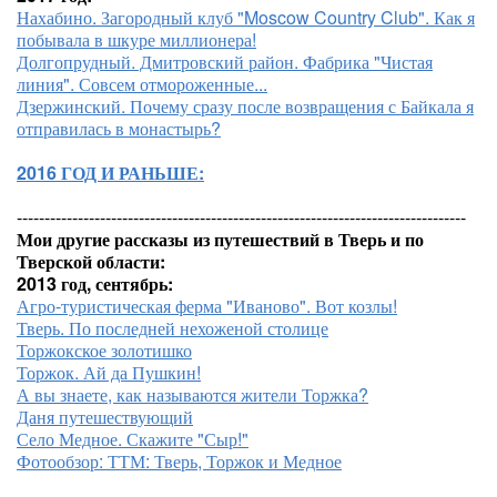
Нахабино. Загородный клуб "Moscow Country Club". Как я
побывала в шкуре миллионера!
Долгопрудный. Дмитровский район. Фабрика "Чистая
линия". Совсем отмороженные...
Дзержинский. Почему сразу после возвращения с Байкала я
отправилась в монастырь?
2016 ГОД И РАНЬШЕ:
---------------------------------------------------------------------------------
Мои другие рассказы из путешествий в Тверь и по
Тверской области:
2013 год, сентябрь:
Агро-туристическая ферма "Иваново". Вот козлы!
Тверь. По последней нехоженой столице
Торжокское золотишко
Торжок. Ай да Пушкин!
А вы знаете, как называются жители Торжка?
Даня путешествующий
Село Медное. Скажите "Сыр!"
Фотообзор: ТТМ: Тверь, Торжок и Медное