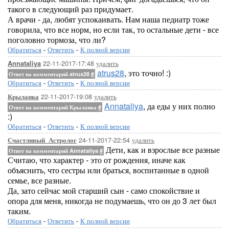
такого в следующий раз придумает.
А врачи - да, любят успокаивать. Нам наша педиатр тоже
говорила, что все норм, но если так, то остальные дети - все
поголовно тормоза, что ли?
Обратиться
-
Ответить
-
К полной версии
22-11-2017-17:48
удалить
Annataliya
atrus28
, это точно! :)
Ответ на комментарий atrus28
#
Обратиться
-
Ответить
-
К полной версии
22-11-2017-19:08
удалить
Крыланка
Annataliya
, да еды у них полно
Ответ на комментарий Крыланка
#
:)
Обратиться
-
Ответить
-
К полной версии
24-11-2017-22:54
удалить
Счастливый_Астролог
Дети, как и взрослые все разные
Ответ на комментарий Annataliya
#
Считаю, что характер - это от рождения, иначе как
объяснить, что сестры или браться, воспитанные в одной
семье, все разные.
Да, зато сейчас мой старший сын - само спокойствие и
опора для меня, никогда не подумаешь, что он до 3 лет был
таким.
Обратиться
-
Ответить
-
К полной версии