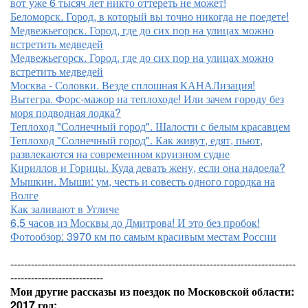
вот уже 6 тысяч лет никто оттереть не может!
Беломорск. Город, в который вы точно никогда не поедете!
Медвежьегорск. Город, где до сих пор на улицах можно
встретить медведей
Медвежьегорск. Город, где до сих пор на улицах можно
встретить медведей
Москва - Соловки. Везде сплошная КАНАЛизация!
Вытегра. Форс-мажор на теплоходе! Или зачем городу без
моря подводная лодка?
Теплоход "Солнечный город". Шалости с белым красавцем
Теплоход "Солнечный город". Как живут, едят, пьют,
развлекаются на современном круизном судне
Кириллов и Горицы. Куда девать жену, если она надоела?
Мышкин. Мыши: ум, честь и совесть одного городка на
Волге
Как заливают в Угличе
6,5 часов из Москвы до Дмитрова! И это без пробок!
Фотообзор: 3970 км по самым красивым местам России
-----------------------------------------------------------------------------------
---------------------------
Мои другие рассказы из поездок по Московской области:
2017 год: