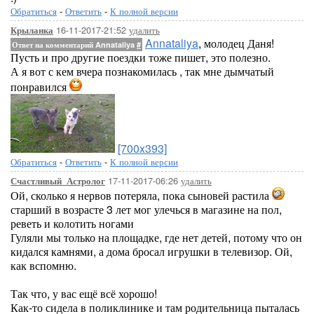
Обратиться
-
Ответить
-
К полной версии
16-11-2017-21:52
удалить
Крыланка
Annataliya
, молодец Даня!
Ответ на комментарий Annataliya
#
Пусть и про другие поездки тоже пишет, это полезно.
А я вот с кем вчера познакомилась , так мне дымчатый
понравился
[700x393]
Обратиться
-
Ответить
-
К полной версии
17-11-2017-06:26
удалить
Счастливый_Астролог
Ой, сколько я нервов потеряла, пока сыновей растила
старший в возрасте 3 лет мог улечься в магазине на пол,
реветь и колотить ногами
Гуляли мы только на площадке, где нет детей, потому что он
кидался камнями, а дома бросал игрушки в телевизор. Ой,
как вспомню.
Так что, у вас ещё всё хорошо!
Как-то сидела в поликлинике и там родительница пыталась