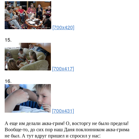
[700x420]
15.
[700x417]
16.
[700x431]
А еще им делали аква-грим! О, восторгу не было предела!
Вообще-то, до сих пор наш Даня поклонником аква-грима
не был. А тут вдруг пришел и спросил у нас: