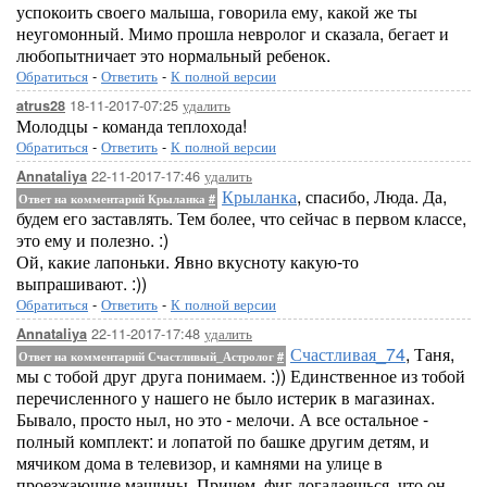
успокоить своего малыша, говорила ему, какой же ты
неугомонный. Мимо прошла невролог и сказала, бегает и
любопытничает это нормальный ребенок.
Обратиться
-
Ответить
-
К полной версии
18-11-2017-07:25
удалить
atrus28
Молодцы - команда теплохода!
Обратиться
-
Ответить
-
К полной версии
22-11-2017-17:46
удалить
Annataliya
Крыланка
, спасибо, Люда. Да,
Ответ на комментарий Крыланка
#
будем его заставлять. Тем более, что сейчас в первом классе,
это ему и полезно. :)
Ой, какие лапоньки. Явно вкусноту какую-то
выпрашивают. :))
Обратиться
-
Ответить
-
К полной версии
22-11-2017-17:48
удалить
Annataliya
Счастливая_74
, Таня,
Ответ на комментарий Счастливый_Астролог
#
мы с тобой друг друга понимаем. :)) Единственное из тобой
перечисленного у нашего не было истерик в магазинах.
Бывало, просто ныл, но это - мелочи. А все остальное -
полный комплект: и лопатой по башке другим детям, и
мячиком дома в телевизор, и камнями на улице в
проезжающие машины. Причем, фиг догадаешься, что он