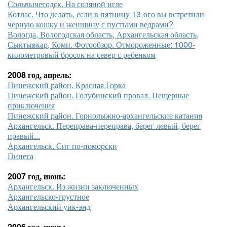
Сольвычегодск. На соляной игле
Котлас. Что делать, если в пятницу 13-ого вы встретили
черную кошку и женщину с пустыми ведрами?
Вологда, Вологодская область, Архангельская область,
Сыктывкар, Коми. Фотообзор. Отмороженные: 1000-
километровый бросок на север с ребенком
2008 год, апрель:
Пинежский район. Красная Горка
Пинежский район. Голубинский провал. Пещерные
приключения
Пинежский район. Горнолыжно-архангельские катания
Архангельск. Переправа-переправа, берег левый, берег
правый...
Архангельск. Сиг по-поморски
Пинега
2007 год, июнь:
Архангельск. Из жизни заключенных
Архангельско-грустное
Архангельский уик-энд
2006 год, июнь: