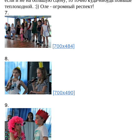
теплоходной. :)) Оле - огромный респект!
7.
[700x484]
8.
[700x490]
9.