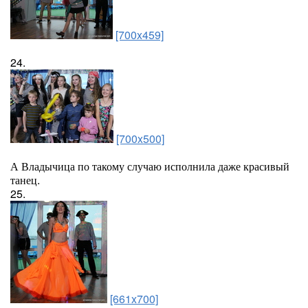
[700x459]
24.
[700x500]
А Владычица по такому случаю исполнила даже красивый
танец.
25.
[661x700]