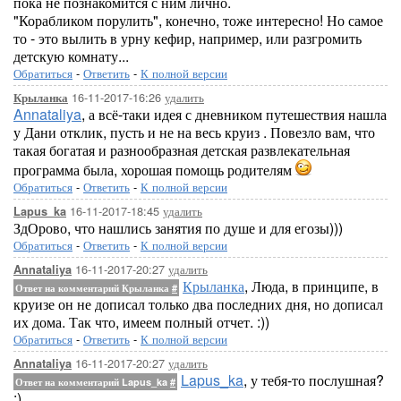
пока не познакомится с ним лично.
"Корабликом порулить", конечно, тоже интересно! Но самое
то - это вылить в урну кефир, например, или разгромить
детскую комнату...
Обратиться
-
Ответить
-
К полной версии
16-11-2017-16:26
удалить
Крыланка
Annataliya
, а всё-таки идея с дневником путешествия нашла
у Дани отклик, пусть и не на весь круиз . Повезло вам, что
такая богатая и разнообразная детская развлекательная
программа была, хорошая помощь родителям
Обратиться
-
Ответить
-
К полной версии
16-11-2017-18:45
удалить
Lapus_ka
ЗдОрово, что нашлись занятия по душе и для егозы)))
Обратиться
-
Ответить
-
К полной версии
16-11-2017-20:27
удалить
Annataliya
Крыланка
, Люда, в принципе, в
Ответ на комментарий Крыланка
#
круизе он не дописал только два последних дня, но дописал
их дома. Так что, имеем полный отчет. :))
Обратиться
-
Ответить
-
К полной версии
16-11-2017-20:27
удалить
Annataliya
Lapus_ka
, у тебя-то послушная?
Ответ на комментарий Lapus_ka
#
:)