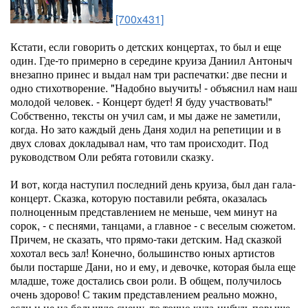
[700x431]
Кстати, если говорить о детских концертах, то был и еще
один. Где-то примерно в середине круиза Даниил Антоныч
внезапно принес и выдал нам три распечатки: две песни и
одно стихотворение. "Надобно выучить! - объяснил нам наш
молодой человек. - Концерт будет! Я буду участвовать!"
Собственно, тексты он учил сам, и мы даже не заметили,
когда. Но зато каждый день Даня ходил на репетиции и в
двух словах докладывал нам, что там происходит. Под
руководством Оли ребята готовили сказку.
И вот, когда наступил последний день круиза, был дан гала-
концерт. Сказка, которую поставили ребята, оказалась
полноценным представлением не меньше, чем минут на
сорок, - с песнями, танцами, а главное - с веселым сюжетом.
Причем, не сказать, что прямо-таки детским. Над сказкой
хохотал весь зал! Конечно, большинство юных артистов
были постарше Дани, но и ему, и девочке, которая была еще
младше, тоже достались свои роли. В общем, получилось
очень здорово! С таким представлением реально можно,
если и не на большую сцену, то точно куда-нибудь повыше