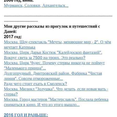
Мурманск, Соловки, Архангельск...
-----------------------------------------------------------------------------------
--------------------------
Мои другие рассказы из прогулок и путешествий с
Даней:
2017 год:
Москва. Шоу-спектакль "Мечты, меняющие мир - 2". О чём
мечтает Катенька
Москва. Цирк Дарьи Костюк "Калейдоскоп фантазий".
Вокруг света за 7500 на троих. Это реально?
Москва. Цирк Чудес. Почему стервы никогда не поймут
"Маленького принца"...
Долгопрудный. Дмитровский район. Фабрика "Чистая
линия". Совсем отмороженные...
Ради чего стоит ехать в Смоленск?
Москва. Мюзикл "Золушка". Что делать, если новая мать -
стерва?
Москва. Город мастеров "Мастерславль". Послала ребенка
сниматься в кино. И что из этого вышло...
2016 ГОД И РАНЬШЕ: