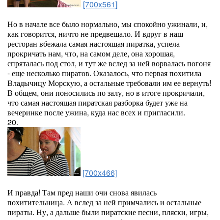
[700x561]
Но в начале все было нормально, мы спокойно ужинали, и,
как говорится, ничто не предвещало. И вдруг в наш
ресторан вбежала самая настоящая пиратка, успела
прокричать нам, что, на самом деле, она хорошая,
спряталась под стол, и тут же вслед за ней ворвалась погоня
- еще несколько пиратов. Оказалось, что первая похитила
Владычицу Морскую, а остальные требовали им ее вернуть!
В общем, они поносились по залу, но в итоге прокричали,
что самая настоящая пиратская разборка будет уже на
вечеринке после ужина, куда нас всех и пригласили.
20.
[700x466]
И правда! Там пред наши очи снова явилась
похитительница. А вслед за ней примчались и остальные
пираты. Ну, а дальше были пиратские песни, пляски, игры,