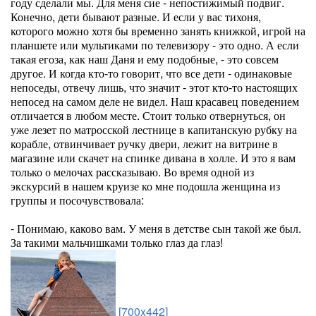
году сделали мы. Для меня сие - непостижимый подвиг.
Конечно, дети бывают разные. И если у вас тихоня,
которого можно хотя бы временно занять книжкой, игрой на
планшете или мультиками по телевизору - это одно. А если
такая егоза, как наш Даня и ему подобные, - это совсем
другое. И когда кто-то говорит, что все дети - одинаковые
непоседы, отвечу лишь, что значит - этот кто-то настоящих
непосед на самом деле не видел. Наш красавец поведением
отличается в любом месте. Стоит только отвернуться, он
уже лезет по матросской лестнице в капитанскую рубку на
корабле, отвинчивает ручку двери, лежит на витрине в
магазине или скачет на спинке дивана в холле. И это я вам
только о мелочах рассказываю. Во время одной из
экскурсий в нашем круизе ко мне подошла женщина из
группы и посочувствовала:
- Понимаю, каково вам. У меня в детстве сын такой же был.
За такими мальчишками только глаз да глаз!
[700x442]