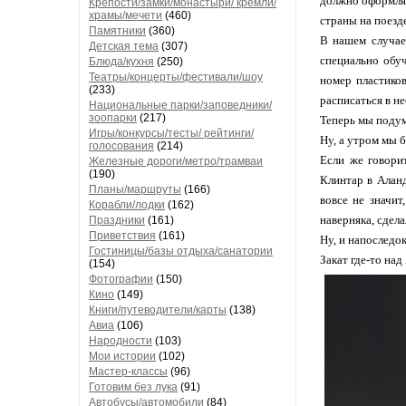
должно оформлят
Крепости/замки/монастыри/ кремли/
храмы/мечети
(460)
страны на поезде
Памятники
(360)
В нашем случае
Детская тема
(307)
специально обуч
Блюда/кухня
(250)
Театры/концерты/фестивали/шоу
номер пластиков
(233)
расписаться в не
Национальные парки/заповедники/
зоопарки
(217)
Теперь мы подум
Игры/конкурсы/тесты/ рейтинги/
Ну, а утром мы 
голосования
(214)
Если же говори
Железные дороги/метро/трамваи
(190)
Клинтар в Аланд
Планы/маршруты
(166)
вовсе не значит
Корабли/лодки
(162)
наверняка, сдела
Праздники
(161)
Приветствия
(161)
Ну, и напоследо
Гостиницы/базы отдыха/санатории
Закат где-то над
(154)
Фотографии
(150)
Кино
(149)
Книги/путеводители/карты
(138)
Авиа
(106)
Народности
(103)
Мои истории
(102)
Мастер-классы
(96)
Готовим без лука
(91)
Автобусы/автомобили
(84)