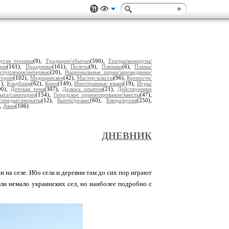
угая техника
(8),
Традиции/обычаи
(590),
Театры/концерты/
вия
(161),
Праздники
(161),
Полеты
(9),
Плюшки
(6),
Планы/
ступления/интервью
(20),
Национальные парки/заповедники/
тории
(102),
Медицинское
(42),
Мастер-классы
(96),
Крепости/
1),
Кладбища
(62),
Кино
(149),
Иностранные языки
(19),
Игры/
90),
Детская тема
(307),
Делюсь опытом
(21),
Действующие
ыха/санатории
(154),
Городское ориентирование/квесты
(47),
сипеды/самокаты
(12),
Бьюти/релакс
(60),
Блюда/кухня
(250),
),
Авиа
(106)
ДНЕВНИК
 на селе. Ибо села и деревни там до сих пор играют
ли немало украинских сел, но наиболее подробно с