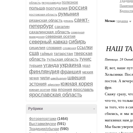
Традици
полезное
область
петрозаводск
Памятни
россия
польша
португалия
Крепости
румыния
ростовская область
санкт-
рязанская область
рязань
Метки:
украина
петербург
сахалин
сахалинская область
северная
северная осетия
македония
сибирь
северный кавказ
НАШ ТА
ссылки
сицилия
словакия
словения
сша
тверская
татарстан
таймыр
область
тунис
тульская область
Пятница, 28 Октяб
украина
уганда
турция
урал
И, вот, наше пу
финляндия
франция
чехия
Хельсинки. Посл
швеция
чили
чечня
швейцария
постов. А вечер
южная корея
эстония
эфиопия
фри.
япония
ярославль
ява
южная осетия
ярославская область
Скажу сразу, чт
что-то, то толь
за того, что в 
Рубрики
-
сбилась, и мы 
Фоторепортажи
(1464)
магазинах нам д
Выставки/музеи
(591)
Мы были уверены,
Традиции/обычаи
(590)