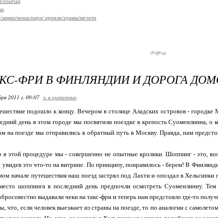
и/обычаи
ки
/замки/монастыри/ кремли/храмы/мечети
КС-ФРИ В ФИНЛЯНДИИ И ДОРОГА ДО
ря 2011 г. 09:07
+ в цитатник
тешествие подошло к концу. Вечером в столице Аладских островов - городке
едний день в этом городе мы посвятили поездке в крепость Суоменлинна, о 
ом на поезде мы отправились в обратный путь в Москву. Правда, нам предсто
о в этой процедуре мы - совершенно не опытные кролики. Шоппинг - это, во
ко увидев это что-то на витрине. По принципу, понравилось - берем! В Финлян
самом начале путешествия наш поезд застрял под Лахти и опоздал в Хельсинки
вместо шоппинга в последний день предпочли осмотреть Суоменлинну. Тем н
обросовестно выдавали чеки на такс-фри и теперь нам предстояло где-то получ
 что, если человек выезжает из страны на поезде, то по аналогии с самолетом