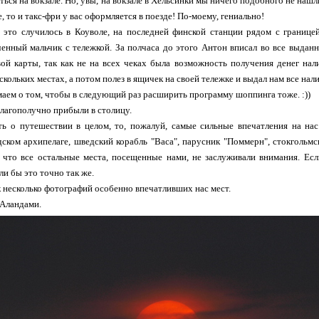
ься на вокзале. Но, увы, на вокзале в Хельсинки мы ничего подобного не нашли
, то и такс-фри у вас оформляется в поезде! По-моему, гениально!
 это случилось в Коуволе, на последней финской станции рядом с границе
енный мальчик с тележкой. За полчаса до этого Антон вписал во все выдан
ой карты, так как не на всех чеках была возможность получения денег на
скольких местах, а потом полез в ящичек на своей тележке и выдал нам все нал
аем о том, чтобы в следующий раз расширить программу шоппинга тоже. :))
благополучно прибыли в столицу.
ть о путешествии в целом, то, пожалуй, самые сильные впечатления на на
ском архипелаге, шведский корабль "Васа", парусник "Поммерн", стокгольмс
, что все остальные места, посещенные нами, не заслуживали внимания. Ес
ли бы это точно так же.
к несколько фотографий особенно впечатливших нас мест.
 Аландами.