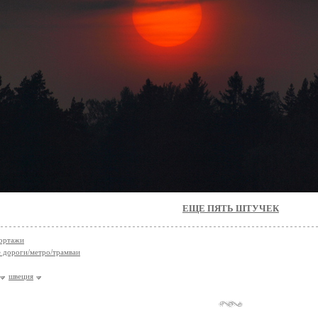
ЕЩЕ ПЯТЬ ШТУЧЕК
ортажи
 дороги/метро/трамваи
швеция