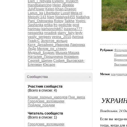
Elen_i_rebyata
Evgenij_Ruskich
Handbalancing
Heler
JBekkie
JulyFlower
Kelen
Khan-Dragon
Lapus_ka
Libertador
Lussit
Mela-ni
Melody-143
Nam
Natalya4455
Nattaliya
Pani_Ostrowska
Roksy
Taikhe
Yogini-
Sashenka
erlika
fro
gedichte
gost
harimau
karlsonchik67
lozanna777
nepaprika
nnadink
starry_fairy
teyty
vasily_sergeev
vesna_2010
Аргона
Граф-С
Золотое_кольцо
Катя_Дизайнер_Иванова
Лаконика
ЛеДо
Мелом_по_стеклу
Рубрики:
Фотореп
Мудрый_Бодрис
Мышка-Машка
Памятни
Наталия_Прошунина
Норманн
Крепости
Сергей_Щипин
София_Выговская-
Блехман
Юксаре
Выставки
Метки:
владимирск
Сообщества
-
Участник сообществ
(Всего в списке: 4)
Кошки_разных_народов
Пни_мира
УКРАИ
Городские_взломщики
Пойдем_поедим
Понедельник, 24 О
Читатель сообществ
(Всего в списке: 1)
Если вы когда-н
Городские_взломщики
тогда, когда дл