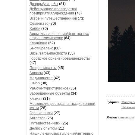
Дворцы/усадьбы
(81)
Действующие прозводства/
предприятия/учреждения
(73)
Встречи путешественников
(73)
Семейство
(70)
Хобби
(70)
Аномальные явления/фантастика/
астрономия/космос
(64)
Кладбища
(62)
Бьюти/релакс
(60)
Визы/загранпаспорта
(55)
Городское ориентирование/квесты
(47)
Пещеры/шахты
(45)
Анонсы
(43)
Медицинское
(42)
Юмор
(38)
Рабоче-туристическое
(35)
Заброшенные объекты
(34)
Климат
(31)
Рубрики:
Фотореп
Московские рестораны традиционной
Железные
кухни
(28)
Горные лыжи
(27)
Метки:
финляндия
Автостоп
(26)
Путешественники
(26)
Делюсь опытом
(21)
Наши лекции/выступления/интервью