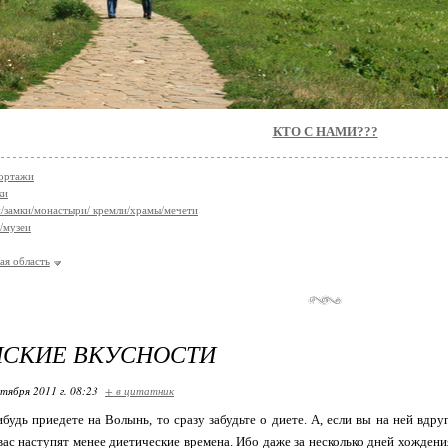
КТО С НАМИ???
ортажи
ки
/замки/монастыри/ кремли/храмы/мечети
/музеи
ая область
НСКИЕ ВКУСНОСТИ
ктября 2011 г. 08:23
+ в цитатник
ибудь приедете на Волынь, то сразу забудьте о диете. А, если вы на ней вдр
я вас наступят менее диетические времена. Ибо даже за несколько дней хождени