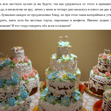
ь всю местную кухню (а вы будете, так как удержаться от этого в принцип
да, я нисколечко не вру, лично у меня за четыре дня оказалось в плюсе аж два
ь буквально каждое из предлагаемых блюд, но при этом такая калорийная и уг
орить, взять хотя бы местные торты, пирожные и конфеты. Именно луцкие 
овыми! И что тогда говорить обо всем остальном?