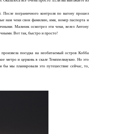
. Оказалось все очень просто. Если вы выезжаете из
й. После пограничного контроля по вагону прошел
ные нам чеки свои фамилию, имя, номер паспорта и
личными. Мальчик осмотрел эти чеки, велел Антону
ичными. Вот так, быстро и просто!
с произвела поездка на необитаемый остров Кобба
кое метро и церковь в скале Темппелиаукио. Но это
ли бы мы планировали это путешествие сейчас, то,