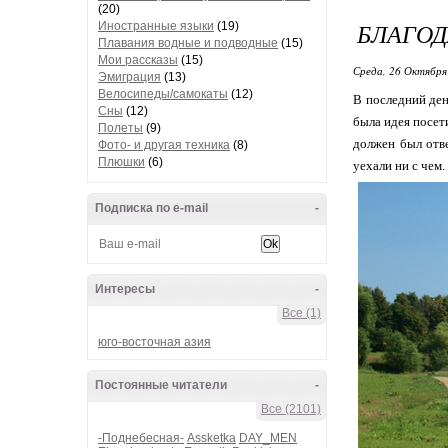
(20)
БЛАГОД
Иностранные языки
(19)
Плавания водные и подводные
(15)
Мои рассказы
(15)
Среда, 26 Октября
Эмиграция
(13)
Велосипеды/самокаты
(12)
В последний ден
Сны
(12)
была идея посет
Полеты
(9)
должен был отве
Фото- и другая техника
(8)
Плюшки
(6)
уехали ни с чем.
Подписка по e-mail
-
Интересы
-
Все (1)
юго-восточная азия
Постоянные читатели
-
Все (2101)
-Поднебесная-
Assketka
DAY_MEN