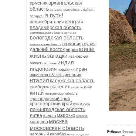
архангельская
армения
область
астраханская область
байкал
в путь!
беларусь
венгрия
великобритания
владимирская область
волгоградская область
вологда
вологодская область
германия
грузия
воронежская область
египет
дальний восток
евреи
жизнь
загадки
ивановская
индия
область
израиль
индонезия
иран
иордания
испания
иркутская область
италия
калужская область
карелия
камбоджа
кижи
карпаты
китай
костромская область
краснодарский край
красноярский край
крым
куба
ленинградская область
литва
марокко
мальта
мексика
москва
молдова
московская область
Рубрики:
Фотореп
нагорный карабах
нижегородская