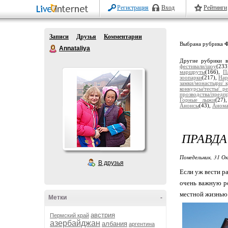
Регистрация
Вход
Рейтинги
Записи
Друзья
Комментарии
Выбрана рубрика
Ф
Annataliya
Другие рубрики в
фестивали/шоу
(23
маршруты
(166),
П
зоопарки
(217),
Нар
замки/монастыри/ 
конкурсы/тесты/ р
прозводства/предп
Горные лыжи
(27
Анонсы
(43),
Анома
ПРАВДА
Понедельник, 31 О
В друзья
Если уж вести р
очень важную ро
местной жизнью 
Метки
-
австрия
Пермский край
азербайджан
албания
аргентина