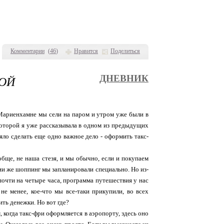
Комментарии
(
46
)
Нравится
Поделиться
МОЙ
ДНЕВНИК
 Мариенхамне мы сели на паром и утром уже были в
которой я уже рассказывала в одном из предыдущих
яло сделать еще одно важное дело - оформить такс-
обще, не наша стезя, и мы обычно, если и покупаем
дии же шоппинг мы запланировали специально. Но из-
 почти на четыре часа, программа путешествия у нас
е менее, кое-что мы все-таки прикупили, во всех
ить денежки. Но вот где?
, когда такс-фри оформляется в аэропорту, здесь оно