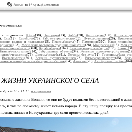
Авось
из (+ сутки) дневников
оторепортажи
.
 этом дневнике:
Юмор
(38),
Эмиграция
(13),
Хобби
(70),
Фотографии
(150),
Фото- и др
3),
Сны
(12),
Семейство
(70),
Рабоче-туристическое
(35),
Путешественники
(26),
Приветст
лавания водные и подводные
(15),
Пещеры/шахты
(45),
Памятники
(360),
Наши лекции/вы
одности
(103),
Московские рестораны традиционной кухни
(28),
Мои рассказы
(15),
Мои ис
кремли/храмы/мечети
(460),
Корабли/лодки
(162),
Книги/путеводители/карты
(138),
Климат
(3
ейтинги/голосования
(214),
Заброшенные объекты
(34),
Железные дороги/метро/трамваи
(1
риятия/учреждения
(73),
Дворцы/усадьбы
(81),
Готовим без лука
(91),
Гостиницы/базы отд
),
Выставки/музеи
(591),
Встречи путешественников
(73),
Визы/загранпаспорта
(55),
Вело
льные явления/фантастика/астрономия/космос
(64),
Автостоп
(26),
Автобусы/автомобили
(84
 ЖИЗНИ УКРАИНСКОГО СЕЛА
ктября 2011 г. 11:11
+ в цитатник
ассказы о жизни на Волыни, то они не будут полными без повествований о жизни
ль, и там по-прежнему живет немало народа. В эту нашу поездку мы проеха
познакомились в Новоукраинке, где сами провели несколько дней.