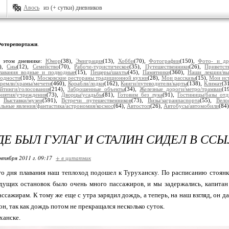
Авось
из (+ сутки) дневников
оторепортажи
.
 этом дневнике:
Юмор
(38),
Эмиграция
(13),
Хобби
(70),
Фотографии
(150),
Фото- и др
3),
Сны
(12),
Семейство
(70),
Рабоче-туристическое
(35),
Путешественники
(26),
Приветст
лавания водные и подводные
(15),
Пещеры/шахты
(45),
Памятники
(360),
Наши лекции/вы
одности
(103),
Московские рестораны традиционной кухни
(28),
Мои рассказы
(15),
Мои ис
кремли/храмы/мечети
(460),
Корабли/лодки
(162),
Книги/путеводители/карты
(138),
Климат
(3
ейтинги/голосования
(214),
Заброшенные объекты
(34),
Железные дороги/метро/трамваи
(1
риятия/учреждения
(73),
Дворцы/усадьбы
(81),
Готовим без лука
(91),
Гостиницы/базы отд
),
Выставки/музеи
(591),
Встречи путешественников
(73),
Визы/загранпаспорта
(55),
Вело
льные явления/фантастика/астрономия/космос
(64),
Автостоп
(26),
Автобусы/автомобили
(84
ГДЕ БЫЛ ГУЛАГ И СТАЛИН СИДЕЛ В СС
нтября 2011 г. 09:17
+ в цитатник
о дня плавания наш теплоход подошел к Туруханску. По расписанию стоянка 
дущих остановок было очень много пассажиров, и мы задержались, капитан 
ссажирам. К тому же еще с утра зарядил дождь, а теперь, на наш взгляд, он да
н, так как дождь потом не прекращался несколько суток.
ханске.