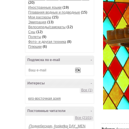
(20)
Иностранные языки
(19)
Плавания водные и подводные
(15)
Мои рассказы
(15)
Эмиграция
(13)
Велосипеды/самокаты
(12)
Сны
(12)
Полеты
(9)
Фото- и другая техника
(8)
Плюшки
(6)
Подписка по e-mail
-
Интересы
-
Все (1)
юго-восточная азия
Постоянные читатели
-
Все (2101)
-Поднебесная-
Assketka
DAY_MEN
Рубрики:
Фотореп