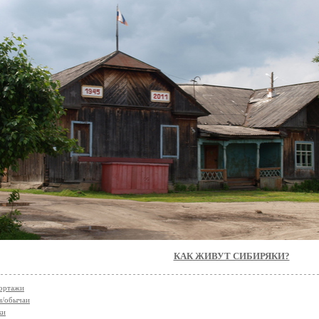
КАК ЖИВУТ СИБИРЯКИ?
ортажи
и/обычаи
ки