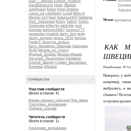
Elen_i_rebyata
Evgenij_Ruskich
Традици
Handbalancing
Heler
JBekkie
JulyFlower
Kelen
Khan-Dragon
Действую
Lapus_ka
Libertador
Lussit
Mela-ni
Melody-143
Nam
Natalya4455
Nattaliya
Метки:
владимирск
Pani_Ostrowska
Roksy
Taikhe
Yogini-
Sashenka
erlika
fro
gedichte
gost
harimau
karlsonchik67
lozanna777
nepaprika
nnadink
starry_fairy
teyty
vasily_sergeev
vesna_2010
Аргона
Граф-С
Золотое_кольцо
КАК М
Катя_Дизайнер_Иванова
Лаконика
ЛеДо
Мелом_по_стеклу
ШВЕЦИЕ
Мудрый_Бодрис
Мышка-Машка
Наталия_Прошунина
Норманн
Сергей_Щипин
София_Выговская-
Блехман
Юксаре
Понедельник, 05 Се
Наверное, у люб
Сообщества
-
например, така
выбрались, и м
Участник сообществ
(Всего в списке: 4)
сбывать! Поэтом
Кошки_разных_народов
Пни_мира
островов архипе
Городские_взломщики
Пойдем_поедим
Читатель сообществ
(Всего в списке: 1)
Городские_взломщики