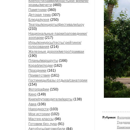
Крепости/замки/монастыри/ кремли/
храмы/мечети
(460)
Памятники
(360)
Детская тема
(307)
Блюда/кухня
(250)
Театры/концерты/фестивали/шоу
(233)
Национальные парки/заповедники/
зоопарки
(217)
Игры/конкурсы/тесты/ рейтинги/
голосования
(214)
Железные дороги/метро/трамваи
(190)
Планы/маршруты
(166)
Корабли/лодки
(162)
Праздники
(161)
Приветствия
(161)
Гостиницы/базы отдыха/санатории
(154)
Фотографии
(150)
Кино
(149)
Книги/путеводители/карты
(138)
Авиа
(106)
Народности
(103)
Мои истории
(102)
Рубрики:
Фотореп
Мастер-классы
(96)
Традици
Готовим без лука
(91)
Памятни
Автобусы/автомобили
(84)