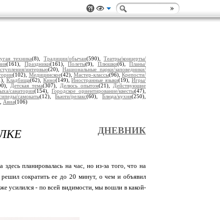
угая техника
(8),
Традиции/обычаи
(590),
Театры/концерты/
вия
(161),
Праздники
(161),
Полеты
(9),
Плюшки
(6),
Планы/
ступления/интервью
(20),
Национальные парки/заповедники/
тории
(102),
Медицинское
(42),
Мастер-классы
(96),
Крепости/
1),
Кладбища
(62),
Кино
(149),
Иностранные языки
(19),
Игры/
90),
Детская тема
(307),
Делюсь опытом
(21),
Действующие
ыха/санатории
(154),
Городское ориентирование/квесты
(47),
сипеды/самокаты
(12),
Бьюти/релакс
(60),
Блюда/кухня
(250),
),
Авиа
(106)
ЫЛКЕ
ДНЕВНИК
здесь планировалась на час, но из-за того, что на
решил сократить ее до 20 минут, о чем и объявил
же усилился - по всей видимости, мы вошли в какой-