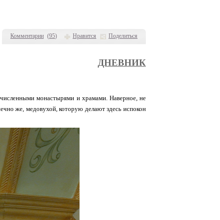
Комментарии
(
95
)
Нравится
Поделиться
ДНЕВНИК
огочисленными монастырями и храмами. Наверное, не
онечно же, медовухой, которую делают здесь испокон