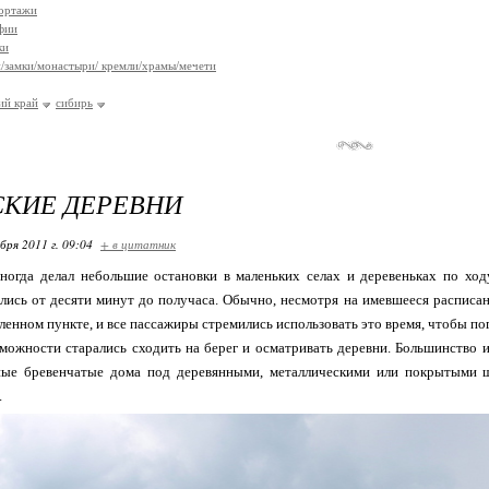
ортажи
фии
ки
/замки/монастыри/ кремли/храмы/мечети
ий край
сибирь
СКИЕ ДЕРЕВНИ
бря 2011 г. 09:04
+ в цитатник
ногда делал небольшие остановки в маленьких селах и деревеньках по ход
лись от десяти минут до получаса. Обычно, несмотря на имевшееся расписани
ленном пункте, и все пассажиры стремились использовать это время, чтобы пог
ожности старались сходить на берег и осматривать деревни. Большинство 
ные бревенчатые дома под деревянными, металлическими или покрытыми 
.