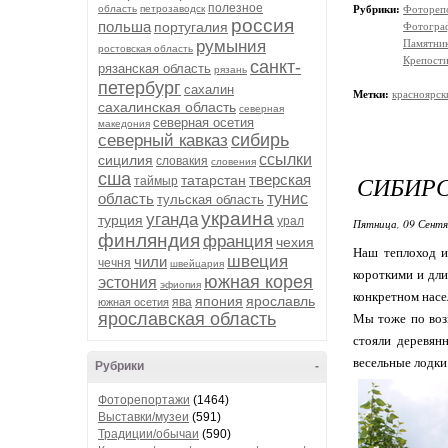
полезное
область
петрозаводск
Рубрики:
Фотореп
россия
польша
португалия
Фотогра
румыния
Памятни
ростовская область
Крепости
санкт-
рязанская область
рязань
петербург
сахалин
Метки:
красноярск
сахалинская область
северная
северная осетия
македония
сибирь
северный кавказ
ссылки
сицилия
словакия
словения
сша
СИБИР
тверская
татарстан
таймыр
область
тунис
тульская область
украина
уганда
турция
урал
Пятница, 09 Сентя
финляндия
франция
чехия
Наш теплоход и
швеция
чили
чечня
швейцария
короткими и дли
южная корея
эстония
эфиопия
конкретном насе
япония
ярославль
ява
южная осетия
ярославская область
Мы тоже по возм
стояли деревян
весельные лодки
Рубрики
-
Фоторепортажи
(1464)
Выставки/музеи
(591)
Традиции/обычаи
(590)