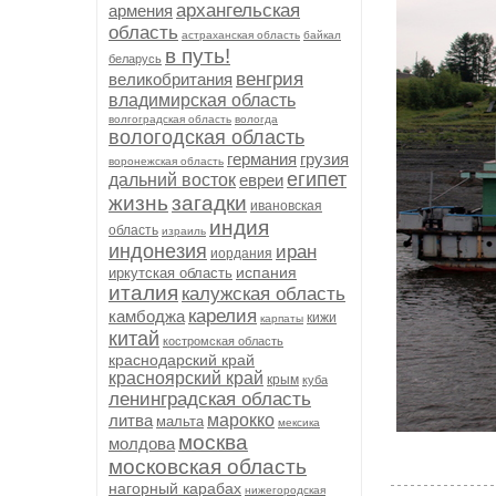
архангельская
армения
область
астраханская область
байкал
в путь!
беларусь
венгрия
великобритания
владимирская область
волгоградская область
вологда
вологодская область
германия
грузия
воронежская область
египет
дальний восток
евреи
жизнь
загадки
ивановская
индия
область
израиль
индонезия
иран
иордания
испания
иркутская область
италия
калужская область
карелия
камбоджа
кижи
карпаты
китай
костромская область
краснодарский край
красноярский край
крым
куба
ленинградская область
литва
марокко
мальта
мексика
москва
молдова
московская область
нагорный карабах
нижегородская