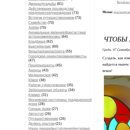
Корабли/
Дворцы/усадьбы
(81)
Действующие прозводства/
Метки:
красноярск
предприятия/учреждения
(73)
Встречи путешественников
(73)
Семейство
(70)
Хобби
(70)
Аномальные явления/фантастика/
ЧТОБЫ 
астрономия/космос
(64)
Кладбища
(62)
Бьюти/релакс
(60)
Среда, 07 Сентябр
Визы/загранпаспорта
(55)
Городское ориентирование/квесты
Суздаль, как из
(47)
найдется нынче 
Пещеры/шахты
(45)
Анонсы
(43)
веков!
Медицинское
(42)
Юмор
(38)
Рабоче-туристическое
(35)
Заброшенные объекты
(34)
Климат
(31)
Московские рестораны традиционной
кухни
(28)
Горные лыжи
(27)
Автостоп
(26)
Путешественники
(26)
Делюсь опытом
(21)
Наши лекции/выступления/интервью