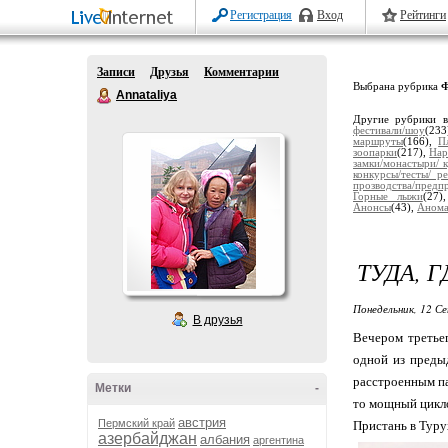
Регистрация
Вход
Рейтинги
Записи
Друзья
Комментарии
Выбрана рубрика
Ф
Annataliya
Другие рубрики в
фестивали/шоу
(23
маршруты
(166),
П
зоопарки
(217),
Нар
замки/монастыри/ 
конкурсы/тесты/ р
прозводства/предп
Горные лыжи
(27
Анонсы
(43),
Анома
ТУДА, 
Понедельник, 12 Се
В друзья
Вечером третьег
одной из преды
расстроенным па
Метки
-
то мощный цикло
австрия
Пермский край
Пристань в Туру
азербайджан
албания
аргентина