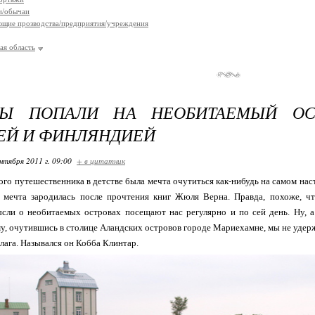
и/обычаи
щие прозводства/предприятия/учреждения
ая область
Ы ПОПАЛИ НА НЕОБИТАЕМЫЙ ОС
Й И ФИНЛЯНДИЕЙ
нтября 2011 г. 09:00
+ в цитатник
ого путешественника в детстве была мечта очутиться как-нибудь на самом нас
я мечта зародилась после прочтения книг Жюля Верна. Правда, похоже, ч
ысли о необитаемых островах посещают нас регулярно и по сей день. Ну, а
у, очутившись в столице Аландских островов городе Мариехамне, мы не удерж
лага. Назывался он Кобба Клинтар.