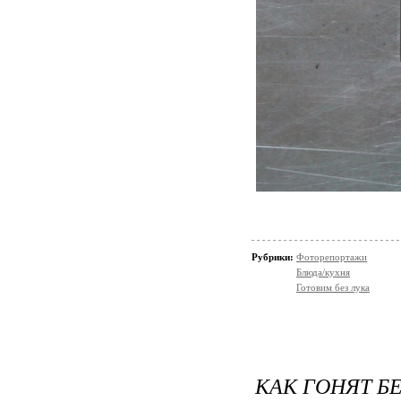
Рубрики:
Фоторепортажи
Блюда/кухня
Готовим без лука
КАК ГОНЯТ Б