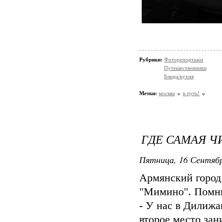
Рубрики:
Фоторепортажи
Путешественники
Блюда/кухня
Метки:
москва
в путь!
ГДЕ САМАЯ Ч
Пятница, 16 Сентябр
Армянский город
"Мимино". Помн
- У нас в Дилижа
второе место зан