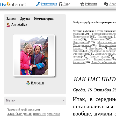
Регистрация
Вход
Рейтинги
Авос
Записи
Друзья
Комментарии
Выбрана рубрика
Фоторепортаж
Annataliya
Другие рубрики в этом дневнике
обычаи
(590),
Театры/концерты/ф
Приветствия
(161),
Праздники
(16
шахты
(45),
Памятники
(360)
Народности
(103),
Московские р
Мастер-классы
(96),
Крепости/за
Климат
(31),
Кладбища
(62),
Кино
объекты
(34),
Железные дороги/ме
учреждения
(73),
Дворцы/усадьб
квесты
(47),
Горные лыжи
(27)
самокаты
(12),
Бьюти/релакс
(6
Автостоп
(26),
Автобусы/автомоб
КАК НАС ПЫТ
В друзья
Среда, 19 Октября 20
Итак, в середин
Метки
-
останавливаться
австрия
Пермский край
вообще, думали 
азербайджан
албания
аргентина