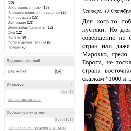
(20)
Иностранные языки
(19)
Четверг, 13 Октября
Плавания водные и подводные
(15)
Мои рассказы
(15)
Для кого-то по
Эмиграция
(13)
Велосипеды/самокаты
(12)
пустяки. Но для
Сны
(12)
совершенно не 
Полеты
(9)
Фото- и другая техника
(8)
стран или даже
Плюшки
(6)
Марокко, грело 
Подписка по e-mail
-
Европа, не тоск
страна восточна
сказкам "1000 и 
Интересы
-
Все (1)
юго-восточная азия
Постоянные читатели
-
Все (2101)
-Поднебесная-
Assketka
DAY_MEN