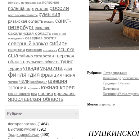
полезное
область
петрозаводск
россия
польша
португалия
румыния
ростовская область
санкт-
рязанская область
рязань
петербург
сахалин
сахалинская область
северная
северная осетия
македония
сибирь
северный кавказ
ссылки
сицилия
словакия
словения
сша
тверская
татарстан
таймыр
область
тунис
тульская область
украина
уганда
турция
урал
Рубрики:
Фоторепортажи
финляндия
франция
чехия
Железные дороги/метро
швеция
чили
чечня
швейцария
Традиции/обычаи
южная корея
эстония
эфиопия
Памятники
япония
ярославль
ява
южная осетия
Гостиницы/базы отдыха
ярославская область
Метки:
марокко
Рубрики
-
Фоторепортажи
(1464)
Выставки/музеи
(591)
ПУШКИНСКОЕ
Традиции/обычаи
(590)