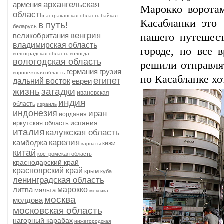
архангельская
армения
Марокко ворота
область
астраханская область
байкал
Касабланки это 
в путь!
беларусь
венгрия
великобритания
нашего путешес
владимирская область
городе, но все 
волгоградская область
вологда
вологодская область
решили отправля
германия
грузия
воронежская область
по Касабланке хо
египет
дальний восток
евреи
жизнь
загадки
ивановская
индия
область
израиль
индонезия
иран
иордания
испания
иркутская область
италия
калужская область
карелия
камбоджа
кижи
карпаты
китай
костромская область
краснодарский край
красноярский край
крым
куба
ленинградская область
литва
марокко
мальта
мексика
москва
молдова
московская область
нагорный карабах
нижегородская