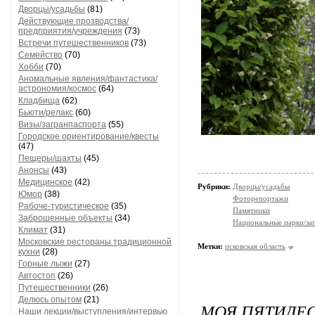
Дворцы/усадьбы
(81)
Действующие прозводства/
предприятия/учреждения
(73)
Встречи путешественников
(73)
Семейство
(70)
Хобби
(70)
Аномальные явления/фантастика/
астрономия/космос
(64)
Кладбища
(62)
Бьюти/релакс
(60)
Визы/загранпаспорта
(55)
Городское ориентирование/квесты
(47)
Пещеры/шахты
(45)
Анонсы
(43)
Медицинское
(42)
Рубрики:
Дворцы/усадьбы
Юмор
(38)
Фоторепортажи
Рабоче-туристическое
(35)
Памятники
Заброшенные объекты
(34)
Национальные парки/за
Климат
(31)
Московские рестораны традиционной
Метки:
псковская область
кухни
(28)
Горные лыжи
(27)
Автостоп
(26)
Путешественники
(26)
Делюсь опытом
(21)
МОЯ ПЯТИДЕС
Наши лекции/выступления/интервью