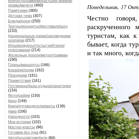
Крепости/замки/монастыри/ кремли/
Понедельник, 17 Окт
храмы/мечети
(460)
Памятники
(360)
Детская тема
(307)
Честно говоря
Блюда/кухня
(250)
раскрученного 
Театры/концерты/фестивали/шоу
(233)
туристам, как к
Национальные парки/заповедники/
зоопарки
(217)
бывает, когда ту
Игры/конкурсы/тесты/ рейтинги/
голосования
(214)
и так много, ког
Железные дороги/метро/трамваи
(190)
Планы/маршруты
(166)
Корабли/лодки
(162)
Праздники
(161)
Приветствия
(161)
Гостиницы/базы отдыха/санатории
(154)
Фотографии
(150)
Кино
(149)
Книги/путеводители/карты
(138)
Авиа
(106)
Народности
(103)
Мои истории
(102)
Мастер-классы
(96)
Готовим без лука
(91)
Автобусы/автомобили
(84)