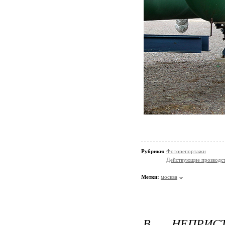
Рубрики:
Фоторепортажи
Действующие прозводст
Метки:
москва
В НЕПРИС