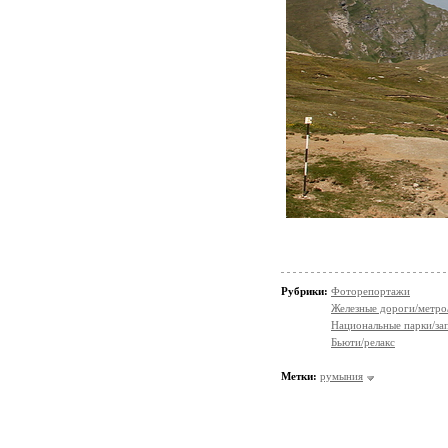
Рубрики:
Фоторепортажи
Железные дороги/метро
Национальные парки/за
Бьюти/релакс
Метки:
румыния