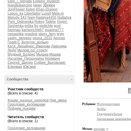
Elen_i_rebyata
Evgenij_Ruskich
Handbalancing
Heler
JBekkie
JulyFlower
Kelen
Khan-Dragon
Lapus_ka
Libertador
Lussit
Mela-ni
Melody-143
Nam
Natalya4455
Nattaliya
Pani_Ostrowska
Roksy
Taikhe
Yogini-
Sashenka
erlika
fro
gedichte
gost
harimau
karlsonchik67
lozanna777
nepaprika
nnadink
starry_fairy
teyty
vasily_sergeev
vesna_2010
Аргона
Граф-С
Золотое_кольцо
Катя_Дизайнер_Иванова
Лаконика
ЛеДо
Мелом_по_стеклу
Мудрый_Бодрис
Мышка-Машка
Наталия_Прошунина
Норманн
Сергей_Щипин
София_Выговская-
Блехман
Юксаре
Сообщества
-
Участник сообществ
(Всего в списке: 4)
Кошки_разных_народов
Пни_мира
Рубрики:
Фоторепортажи
Городские_взломщики
Пойдем_поедим
Хобби
Традиции/обычаи
Читатель сообществ
Аномальные явления/фа
(Всего в списке: 1)
Городские_взломщики
Метки:
марокко