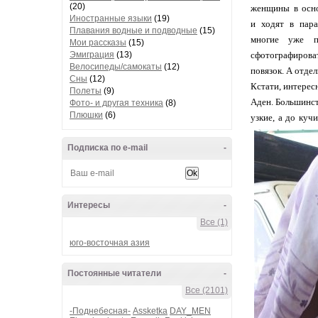
(20)
женщины в осн
Иностранные языки
(19)
и ходят в пара
Плавания водные и подводные
(15)
многие уже п
Мои рассказы
(15)
Эмиграция
(13)
сфотографироват
Велосипеды/самокаты
(12)
повязок. А отде
Сны
(12)
Кстати, интерес
Полеты
(9)
Аден. Большинст
Фото- и другая техника
(8)
Плюшки
(6)
узкие, а до куч
Подписка по e-mail
-
Интересы
-
Все (1)
юго-восточная азия
Постоянные читатели
-
Все (2101)
-Поднебесная-
Assketka
DAY_MEN