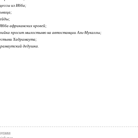
нцессы из Ибба;
льница;
дейды;
Ибба африканских кровей;
малийка просит мылостыню на автостанции Аль-Мукаллы;
пустыни Хадрамаута;
драмаутский дедушка.
ортажи
и/обычаи