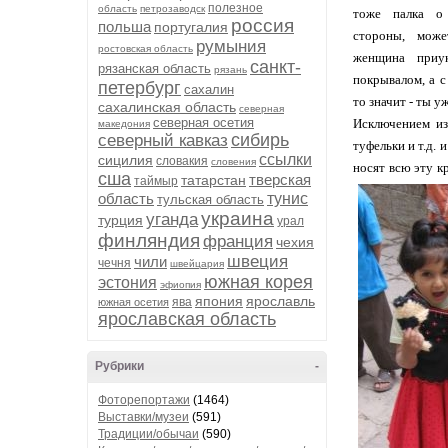
полезное
область
петрозаводск
тоже палка о
россия
польша
португалия
стороны, може
румыния
ростовская область
женщина приу
санкт-
рязанская область
рязань
покрывалом, а с
петербург
сахалин
то значит - ты уж
сахалинская область
северная
северная осетия
Исключением из
македония
сибирь
северный кавказ
туфельки и т.д. 
ссылки
сицилия
словакия
словения
носят всю эту к
сша
тверская
татарстан
таймыр
область
тунис
тульская область
украина
уганда
турция
урал
финляндия
франция
чехия
швеция
чили
чечня
швейцария
южная корея
эстония
эфиопия
япония
ярославль
ява
южная осетия
ярославская область
Рубрики
-
Фоторепортажи
(1464)
Выставки/музеи
(591)
Традиции/обычаи
(590)