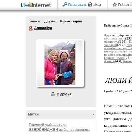
Регистрация
Вход
Рейтинги
Записи
Друзья
Комментарии
Выбрана рубрика
Т
Annataliya
Другие рубрики 
фестивали/шоу
(23
маршруты
(166),
П
зоопарки
(217),
Нар
замки/монастыри/ 
конкурсы/тесты/ р
прозводства/предп
Горные лыжи
(27
Анонсы
(43),
Анома
ЛЮДИ 
Среда, 21 Марта 2
В друзья
Йемен - это вам
укладами жизни.
Метки
-
уже давным да
австрия
Пермский край
кардинальные от
азербайджан
албания
аргентина
Поэтому расскаж