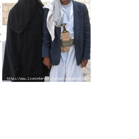
е
х
х
т
и
ь