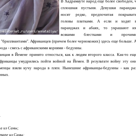
В Хадрамауте народ еще более свободен, ч
сплошная пустыня.
Девушки парандж
носят редко, предпочитая покрыват
головы платками. А если и ходят 
паранджах и абаях, то украшают и
всякими блестками и прочим
"бриллиантами". Африканцев (причем более чернокожих) здесь еще больше. 
ода - смесь с африканскими корнями - бедуины.
анцам в Йемене принято относться, как к людям второго класса. Как-то ещ
фриканцы умудрились пойти войной на Йемен. В результате войну эту он
менцы взяли кучу народа в плен. Нынешние африканцы-бедуины - как ра
нных.
:
ра из Саны;
итаре из Саны;