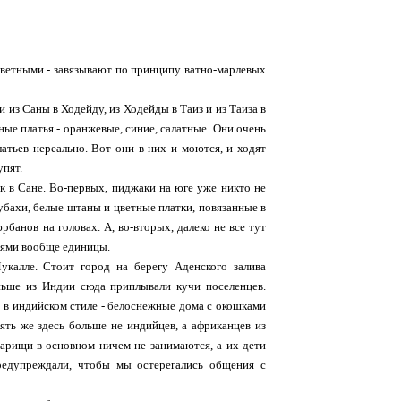
цветными - завязывают по принципу ватно-марлевых
из Саны в Ходейду, из Ходейды в Таиз и из Таиза в
ные платья - оранжевые, синие, салатные. Они очень
латьев нереально. Вот они в них и моются, и ходят
упят.
 в Сане. Во-первых, пиджаки на юге уже никто не
убахи, белые штаны и цветные платки, повязанные в
рбанов на головах. А, во-вторых, далеко не все тут
иями вообще единицы.
укалле. Стоит город на берегу Аденского залива
ньше из Индии сюда приплывали кучи поселенцев.
в индийском стиле - белоснежные дома с окошками
ять же здесь больше не индийцев, а африканцев из
арищи в основном ничем не занимаются, а их дети
редупреждали, чтобы мы остерегались общения с