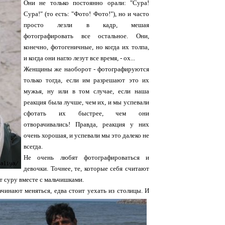
Они не только постоянно орали: "Сура!
Сура!" (то есть: "Фото! Фото!"), но и часто
просто лезли в кадр, мешая
фотографировать все остальное. Они,
конечно, фотогеничные, но когда их толпа,
и когда они нагло лезут все время, - ох...
Женщины же наоборот - фотографируются
только тогда, если им разрешают это их
мужья, ну или в том случае, если наша
реакция была лучше, чем их, и мы успевали
сфотать их быстрее, чем они
отворачивались! Правда, реакция у них
очень хорошая, и успевали мы это далеко не
всегда.
Не очень любят фотографироваться и
девочки. Точнее, те, которые себя считают
т суру вместе с мальчишками.
ачинают меняться, едва стоит уехать из столицы. И