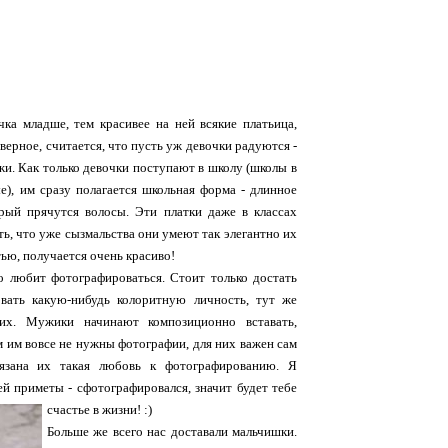
ка младше, тем красивее на ней всякие платьица,
аверное, считается, что пусть уж девочки радуются -
жи.
Как только девочки поступают в школу (школы в
е), им сразу полагается школьная форма - длинное
орый прячутся волосы. Эти платки даже в классах
ть, что уже сызмальства они умеют так элегантно их
тью, получается очень красиво!
о любит фотографироваться. Стоит только достать
вать какую-нибудь колоритную личность, тут же
их. Мужики начинают композиционно вставать,
 им вовсе не нужны фотографии, для них важен сам
язана их такая любовь к фотографированию. Я
й приметы - сфотографировался, значит будет тебе
счастье в жизни! :)
Больше же всего нас доставали мальчишки.