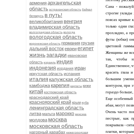
архангельская
армения
Сана - пожалуй
область
астраханская область
байкал
строгие уклады
в путь!
беларусь
поясах кривые к
венгрия
великобритания
только одни гла
владимирская область
волгоградская область
вологда
прохладно, а п
вологодская область
футы (юбки) он
германия
грузия
воронежская область
цветовой гамм
египет
дальний восток
евреи
Женщины же все
жизнь
загадки
ивановская
так, чтобы н
индия
область
израиль
Единственное, ч
индонезия
иран
иордания
красить глаза 
испания
иркутская область
италия
калужская область
большим умение
карелия
камбоджа
контуром, при э
кижи
карпаты
китай
гораздо больше, а
костромская область
краснодарский край
Еще особенный 
красноярский край
крым
куба
абаи, могут поз
ленинградская область
Очень часто по
литва
марокко
мальта
мексика
пестрые, как п
москва
молдова
покрывала - сит
московская область
платки, которым
нагорный карабах
нижегородская