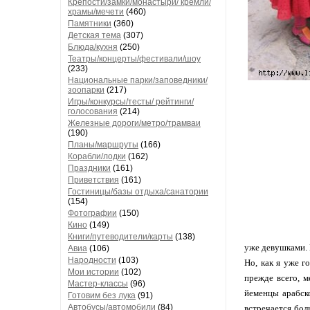
Крепости/замки/монастыри/ кремли/
храмы/мечети
(460)
Памятники
(360)
Детская тема
(307)
Блюда/кухня
(250)
Театры/концерты/фестивали/шоу
(233)
Национальные парки/заповедники/
зоопарки
(217)
Игры/конкурсы/тесты/ рейтинги/
голосования
(214)
Железные дороги/метро/трамваи
(190)
Планы/маршруты
(166)
Корабли/лодки
(162)
Праздники
(161)
Приветствия
(161)
Гостиницы/базы отдыха/санатории
(154)
Фотографии
(150)
Кино
(149)
Книги/путеводители/карты
(138)
уже девушками. 
Авиа
(106)
Народности
(103)
Но, как я уже г
Мои истории
(102)
прежде всего, м
Мастер-классы
(96)
йеменцы арабск
Готовим без лука
(91)
Автобусы/автомобили
(84)
встречается бо