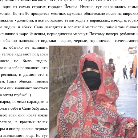
, один из самых строгих городов Йемена. Именно тут сохранились самы
 жизни. Почти 80 процентов местных мужиков обязательно носят на широки
инжалы - джамбии, а все поголовно тетки ходят в паранджах, из-под которы
за видны, и абаях. Сана находится в гористой местности, зимой там бывае
ривыкшие к жаре йеменцы, периодически мерзнут. Поэтому поверх рубашки 
и обычно напяливают пиджаки - серые, черные, коричневые - сочетаемост
ы их обычно не колышит.
 теплое надевают под абаи
ичего не было видно.
то они себе позволяют - это
и ресницы, и делают это с
м. Глаза обводят тонким
том они начинают казаться
 взгляд глубже! :)
наряд, помимо паранджи и
волить себе в Сане бабушки.
верх абаи они носят яркие
равило, в красных тонах
ары и иногда красно-черные
и завешивают лица. Но тут