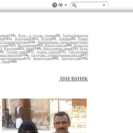
рафии
(150),
Фото- и другая техника
(8),
Театры/концерты/
вия
(161),
Праздники
(161),
Полеты
(9),
Плюшки
(6),
Планы/
ступления/интервью
(20),
Национальные парки/заповедники/
тории
(102),
Медицинское
(42),
Мастер-классы
(96),
Крепости/
1),
Кладбища
(62),
Кино
(149),
Иностранные языки
(19),
Игры/
90),
Детская тема
(307),
Делюсь опытом
(21),
Действующие
ыха/санатории
(154),
Городское ориентирование/квесты
(47),
сипеды/самокаты
(12),
Бьюти/релакс
(60),
Блюда/кухня
(250),
),
Авиа
(106)
ДНЕВНИК
и
о
о