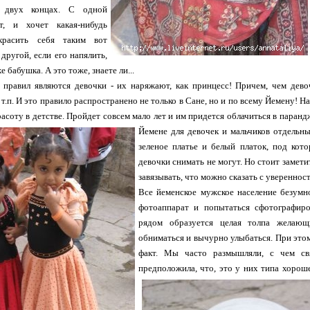
 двух концах. С одной
т, и хочет какая-нибудь
красить себя таким вот
 другой, если его напялить,
е бабушка. А это тоже, знаете ли...
 правил являются девочки - их наряжают, как принцесс! Причем, чем девоч
и т.п. И это правило распространено не только в Сане, но и по всему Йемену! Н
расоту в детстве. Пройдет совсем мало лет и им придется облачиться в паранд
Йемене для девочек и мальчиков отдельны
зеленое платье и белый платок, под кот
девочки снимать не могут. Но стоит замети
завязывать, что можно сказать с увереннос
Все йеменское мужское население безумн
фотоаппарат и попытаться сфотографиро
рядом образуется целая толпа желающ
обниматься и вычурно улыбаться. При этом
факт. Мы часто размышляли, с чем св
предположила, что, это у них типа хороше