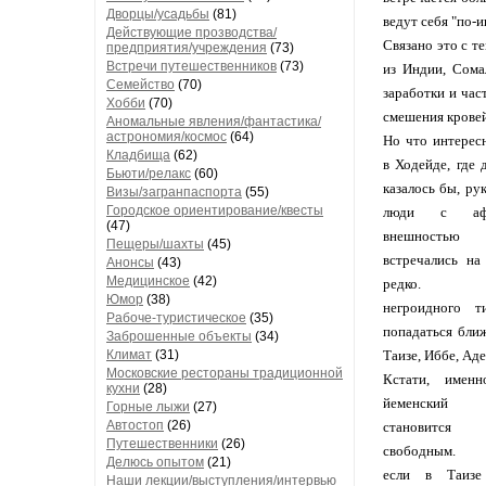
Дворцы/усадьбы
(81)
ведут себя "по-и
Действующие прозводства/
Связано это с т
предприятия/учреждения
(73)
Встречи путешественников
(73)
из Индии, Сома
Семейство
(70)
заработки и част
Хобби
(70)
смешения кровей
Аномальные явления/фантастика/
астрономия/космос
(64)
Но что интерес
Кладбища
(62)
в Ходейде, где 
Бьюти/релакс
(60)
казалось бы, ру
Визы/загранпаспорта
(55)
Городское ориентирование/квесты
люди с афри
(47)
внешност
Пещеры/шахты
(45)
встречались на
Анонсы
(43)
Медицинское
(42)
редко. То
Юмор
(38)
негроидного т
Рабоче-туристическое
(35)
попадаться ближ
Заброшенные объекты
(34)
Климат
(31)
Таизе, Иббе, Аде
Московские рестораны традиционной
Кстати, имен
кухни
(28)
йеменский
Горные лыжи
(27)
Автостоп
(26)
становитс
Путешественники
(26)
свободным. Н
Делюсь опытом
(21)
если в Таиз
Наши лекции/выступления/интервью