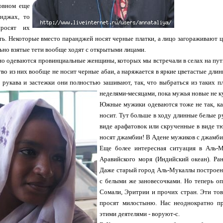
овном еще
нджах, то
росят их
ь. Некоторые вместо паранджей носят черные платки, а лицо загораживают 
льно взятые тети вообще ходят с открытыми лицами.
но одеваются провинциальные женщины, которых мы встречали в селах на пути 
во из них вообще не носит черные абаи, а наряжается в яркие цветастые длин
и рукава и застежки они полностью зашивают, так, что выбраться из таких п
неделями-месяцами, пока мужья новые не к
Южные мужики одеваются тоже не так, как
носит. Тут больше в ходу длинные белые р
виде арафатовок или скрученные в виде тю
носят джамбии! В Адене мужиков с джамб
Еще более интересная ситуация в Аль-М
Аравийского моря (Индийский океан). Ра
Даже старый город Аль-Мукаллы построен 
с белыми же зановесочками. Но теперь оп
Сомали, Эритрии и прочих стран. Эти тов
просят милостыню. Нас неоднократно п
этими деятелями - воруют-с.