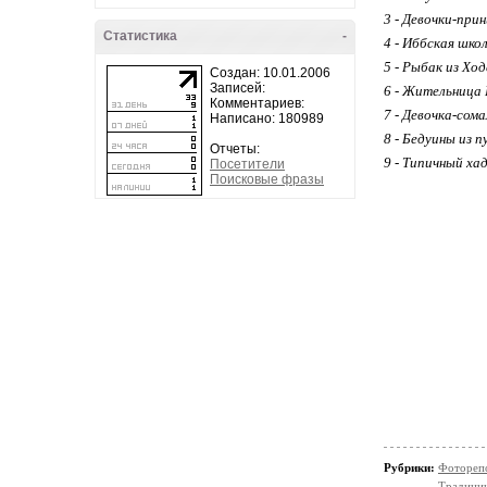
3 - Девочки-при
Статистика
-
4 - Иббская шко
5 - Рыбак из Хо
Создан: 10.01.2006
Записей:
6 - Жительница 
Комментариев:
7 - Девочка-со
Написано: 180989
8 - Бедуины из 
Отчеты:
9 - Типичный ха
Посетители
Поисковые фразы
Рубрики:
Фотореп
Традици