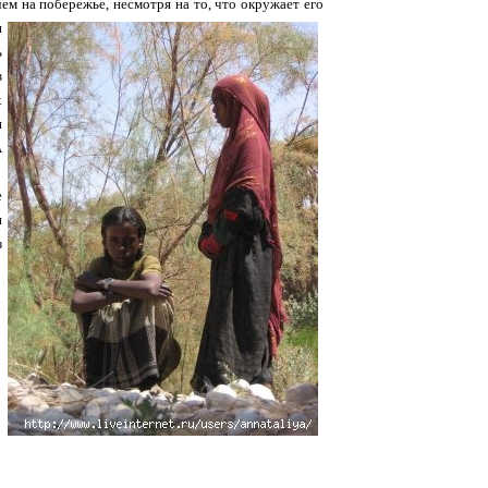
ем на побережье, несмотря на то, что окружает его
и
ь
в
х
и
А
е
и
з