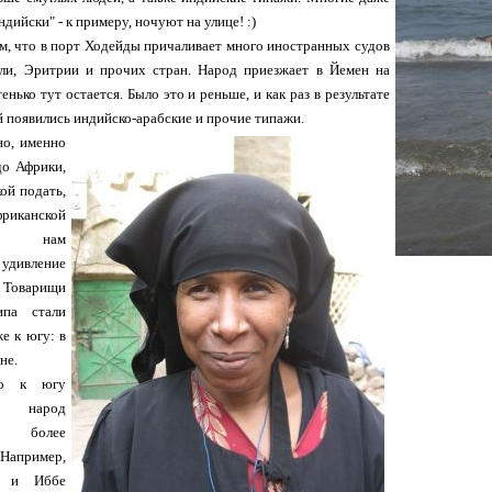
ндийски" - к примеру, ночуют на улице! :)
ем, что в порт Ходейды причаливает много иностранных судов
ли, Эритрии и прочих стран. Народ приезжает в Йемен на
енько тут остается. Было это и реньше, и как раз в результате
 появились индийско-арабские и прочие типажи.
но, именно
до Африки,
кой подать,
канской
ью нам
 удивление
варищи
ипа стали
е к югу: в
не.
но к югу
 народ
я более
апример,
е и Иббе