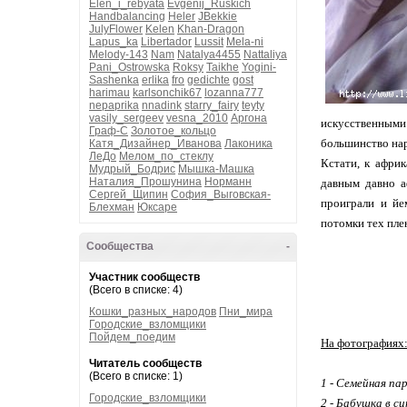
Elen_i_rebyata
Evgenij_Ruskich
Handbalancing
Heler
JBekkie
JulyFlower
Kelen
Khan-Dragon
Lapus_ka
Libertador
Lussit
Mela-ni
Melody-143
Nam
Natalya4455
Nattaliya
Pani_Ostrowska
Roksy
Taikhe
Yogini-
Sashenka
erlika
fro
gedichte
gost
harimau
karlsonchik67
lozanna777
nepaprika
nnadink
starry_fairy
teyty
vasily_sergeev
vesna_2010
Аргона
искусственными 
Граф-С
Золотое_кольцо
большинство нар
Катя_Дизайнер_Иванова
Лаконика
ЛеДо
Мелом_по_стеклу
Кстати, к африк
Мудрый_Бодрис
Мышка-Машка
Наталия_Прошунина
Норманн
давным давно а
Сергей_Щипин
София_Выговская-
проиграли и йе
Блехман
Юксаре
потомки тех пле
Сообщества
-
Участник сообществ
(Всего в списке: 4)
Кошки_разных_народов
Пни_мира
Городские_взломщики
Пойдем_поедим
На фотографиях
Читатель сообществ
(Всего в списке: 1)
1 - Семейная па
Городские_взломщики
2 - Бабушка в с