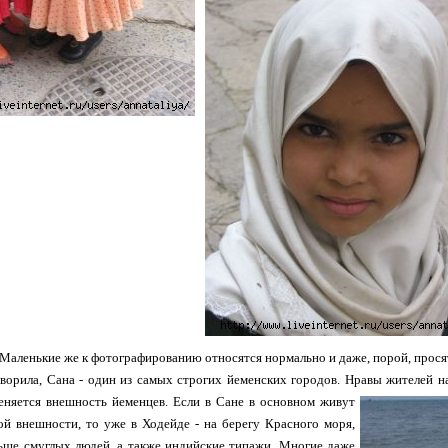
Маленькие же к фотографированию относятся нормально и даже, порой, прося
оворила, Сана - один из самых строгих йеменских городов. Нравы жителей н
еняется внешность йеменцев.
Если в Сане в основном живут
ой внешности, то уже в Ходейде - на берегу Красного моря,
льше смуглых людей, а также индийские типажи. Многие даже