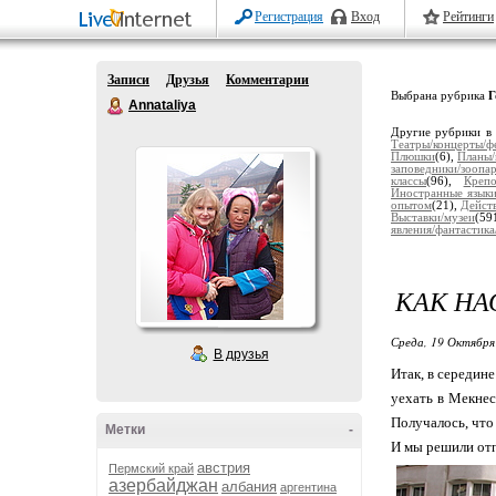
Регистрация
Вход
Рейтинги
Записи
Друзья
Комментарии
Выбрана рубрика
Г
Annataliya
Другие рубрики в
Театры/концерты/ф
Плюшки
(6),
Планы
заповедники/зоопа
классы
(96),
Крепо
Иностранные язык
опытом
(21),
Дейст
Выставки/музеи
(59
явления/фантастика
КАК НА
Среда, 19 Октября
В друзья
Итак, в середин
уехать в Мекнес
Получалось, что
Метки
-
И мы решили отп
австрия
Пермский край
азербайджан
албания
аргентина