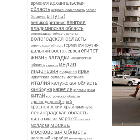
архангельская
армения
область
астраханская область
байкал
в путь!
беларусь
венгрия
великобритания
владимирская область
волгоградская область
вологда
вологодская область
германия
грузия
воронежская область
египет
дальний восток
евреи
жизнь
загадки
ивановская
индия
область
израиль
индонезия
иран
иордания
испания
иркутская область
италия
калужская область
карелия
камбоджа
кижи
карпаты
китай
костромская область
краснодарский край
красноярский край
крым
куба
ленинградская область
литва
марокко
мальта
мексика
москва
молдова
московская область
нагорный карабах
нижегородская