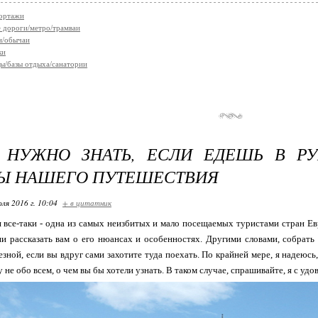
ортажи
 дороги/метро/трамваи
и/обычаи
ки
ы/базы отдыха/санатории
 НУЖНО ЗНАТЬ, ЕСЛИ ЕДЕШЬ В Р
Ы НАШЕГО ПУТЕШЕСТВИЯ
ля 2016 г. 10:04
+ в цитатник
 все-таки - одна из самых неизбитых и мало посещаемых туристами стран Ев
ии рассказать вам о его нюансах и особенностях. Другими словами, собрат
езной, если вы вдруг сами захотите туда поехать. По крайней мере, я надеюсь,
 не обо всем, о чем вы бы хотели узнать. В таком случае, спрашивайте, я с у