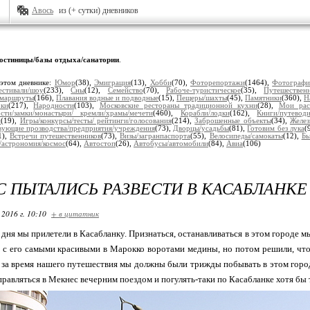
Авось
из (+ сутки) дневников
остиницы/базы отдыха/санатории
.
 этом дневнике:
Юмор
(38),
Эмиграция
(13),
Хобби
(70),
Фоторепортажи
(1464),
Фотограф
естивали/шоу
(233),
Сны
(12),
Семейство
(70),
Рабоче-туристическое
(35),
Путешествен
/маршруты
(166),
Плавания водные и подводные
(15),
Пещеры/шахты
(45),
Памятники
(360),
Н
рки
(217),
Народности
(103),
Московские рестораны традиционной кухни
(28),
Мои рас
сти/замки/монастыри/ кремли/храмы/мечети
(460),
Корабли/лодки
(162),
Книги/путеводи
и
(19),
Игры/конкурсы/тесты/ рейтинги/голосования
(214),
Заброшенные объекты
(34),
Желез
вующие прозводства/предприятия/учреждения
(73),
Дворцы/усадьбы
(81),
Готовим без лука
(
1),
Встречи путешественников
(73),
Визы/загранпаспорта
(55),
Велосипеды/самокаты
(12),
Бь
/астрономия/космос
(64),
Автостоп
(26),
Автобусы/автомобили
(84),
Авиа
(106)
С ПЫТАЛИСЬ РАЗВЕСТИ В КАСАБЛАНКЕ
 2016 г. 10:10
+ в цитатник
е дня мы прилетели в Касабланку. Признаться, останавливаться в этом городе м
 с его самыми красивыми в Марокко воротами медины, но потом решили, что
 за время нашего путешествия мы должны были трижды побывать в этом городе
равляться в Мекнес вечерним поездом и погулять-таки по Касабланке хотя бы 