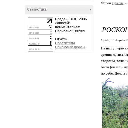
Метки:
армения
Статистика
-
Создан: 10.01.2006
Записей:
РОСКОШ
Комментариев:
Написано: 180989
Отчеты:
Среда, 13 Апреля 2
Посетители
Поисковые фразы
На нашу первую 
зрения логистик
стороны, тоже н
быта (он же - м
по себе. Дело в