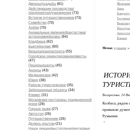
Дворцы/усадьбы
(81)
Железные
Действующие прозводства/
Авиа
предприятия/учреждения
(73)
Блюда/ку
Встречи путешественников
(73)
Гостиниц
Семейство
(70)
Визы/заг
Хобби
(70)
Иностран
Аномальные явления/фантастика/
Автосто
астрономия/космос
(64)
Климат
Кладбища
(62)
Бьюти/релакс
(60)
Метки:
румыния
Визы/загранпаспорта
(55)
Городское ориентирование/квесты
(47)
Пещеры/шахты
(45)
Анонсы
(43)
ИСТОРИ
Медицинское
(42)
Юмор
(38)
ТУРИСТ
Рабоче-туристическое
(35)
Заброшенные объекты
(34)
Воскресенье, 24 Ию
Климат
(31)
Московские рестораны традиционной
Колбаса, рядом с
кухни
(28)
Горные лыжи
(27)
привыкли думать
Автостоп
(26)
Румынии.
Путешественники
(26)
Делюсь опытом
(21)
Наши лекции/выступления/интервью