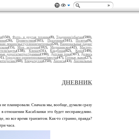
ии
(150),
Фото- и другая техника
(8),
Традиции/обычаи
(590),
ники
(26),
Приветствия
(161),
Праздники
(161),
Полеты
(9),
аши лекции/выступления/интервью
(20),
Национальные парки/
сказы
(15),
Мои истории
(102),
Медицинское
(42),
Мастер-
тели/карты
(138),
Климат
(31),
Кладбища
(62),
Кино
(149),
ные дороги/метро/трамваи
(190),
Детская тема
(307),
Делюсь
91),
Городское ориентирование/квесты
(47),
Горные лыжи
(27),
юти/релакс
(60),
Блюда/кухня
(250),
Анонсы
(43),
Аномальные
ДНЕВНИК
ы не планировали. Сначала мы, вообще, думали сразу
 в отношении Касабланки это будет несправедливо.
, но все время транзитом. Как-то странно, правда?
три часа.