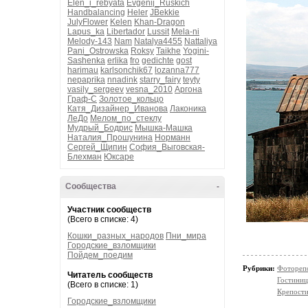
Elen_i_rebyata
Evgenij_Ruskich
Handbalancing
Heler
JBekkie
JulyFlower
Kelen
Khan-Dragon
Lapus_ka
Libertador
Lussit
Mela-ni
Melody-143
Nam
Natalya4455
Nattaliya
Pani_Ostrowska
Roksy
Taikhe
Yogini-
Sashenka
erlika
fro
gedichte
gost
harimau
karlsonchik67
lozanna777
nepaprika
nnadink
starry_fairy
teyty
vasily_sergeev
vesna_2010
Аргона
Граф-С
Золотое_кольцо
Катя_Дизайнер_Иванова
Лаконика
ЛеДо
Мелом_по_стеклу
Мудрый_Бодрис
Мышка-Машка
Наталия_Прошунина
Норманн
Сергей_Щипин
София_Выговская-
Блехман
Юксаре
Сообщества
-
Участник сообществ
(Всего в списке: 4)
Кошки_разных_народов
Пни_мира
Городские_взломщики
Пойдем_поедим
Рубрики:
Фотореп
Читатель сообществ
Гостиниц
(Всего в списке: 1)
Крепости
Городские_взломщики