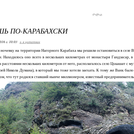
Ь ПО-КАРАБАХСКИ
016 г. 10:03
+ в цитатник
ночевку на территории Нагорного Карабаха мы решили остановиться в селе В
и. Находилось оно всего в нескольких километрах от монастыря Гандзасар, 
а расстоянии нескольких километров от него, располагалось село Цхкашат с м
узей Никола Думана), в который мы тоже хотели заехать. К тому же Ванк бы
 том, что тут родился ставший нынче миллионером, известный предприниматель 