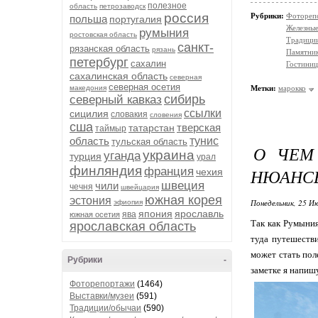
полезное
область
петрозаводск
россия
Рубрики:
Фотореп
польша
португалия
Железные
румыния
ростовская область
Традици
санкт-
рязанская область
рязань
Памятни
петербург
сахалин
Гостиниц
сахалинская область
северная
северная осетия
македония
Метки:
марокко
сибирь
северный кавказ
ссылки
сицилия
словакия
словения
сша
тверская
татарстан
таймыр
область
тунис
тульская область
О ЧЕМ
украина
уганда
турция
урал
финляндия
франция
НЮАНС
чехия
швеция
чили
чечня
швейцария
южная корея
эстония
Понедельник, 25 Ию
эфиопия
япония
ярославль
ява
южная осетия
Так как Румыния
ярославская область
туда путешеств
может стать пол
Рубрики
-
заметке я напишу
Фоторепортажи
(1464)
Выставки/музеи
(591)
Традиции/обычаи
(590)