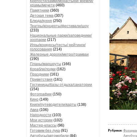
Крепости/замки/монастыри/ кремли/
храмы/мечети
(460)
Памятники
(360)
Детская тема
(307)
Блюда/кухня
(250)
Театры/концерты/фестивали/шоу
(233)
Национальные парки/заповедники/
зоопарки
(217)
Игры/конкурсы/тесты/ рейтинги/
голосования
(214)
Железные дороги/метро/трамваи
(190)
Планы/маршруты
(166)
Корабли/лодки
(162)
Праздники
(161)
Приветствия
(161)
Гостиницы/базы отдыха/санатории
(154)
Фотографии
(150)
Кино
(149)
Книги/путеводители/карты
(138)
Авиа
(106)
Народности
(103)
Мои истории
(102)
Мастер-классы
(96)
Готовим без лука
(91)
Рубрики:
Фотореп
Автобусы/автомобили
(84)
Автобус