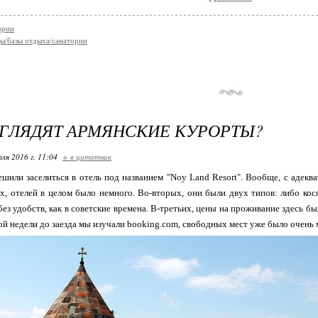
ории
ы/базы отдыха/санатории
ГЛЯДЯТ АРМЯНСКИЕ КУРОРТЫ?
ля 2016 г. 11:04
+ в цитатник
шили заселиться в отель под названием "Noy Land Resort". Вообще, с адеква
х, отелей в целом было немного. Во-вторых, они были двух типов: либо кос
без удобств, как в советские времена. В-третьих, цены на проживание здесь бы
ной недели до заезда мы изучали booking.com, свободных мест уже было очень 