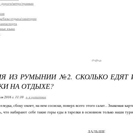
 дороги/метро/трамваи
хня
ы/базы отдыха/санатории
ранпаспорта
ные языки
п
Я ИЗ РУМЫНИИ №2. СКОЛЬКО ЕДЯТ
КИ НА ОТДЫХЕ?
ля 2016 г. 11:10
+ в цитатник
еледка, сбоку омлет, на нем сосиски, поверх всего этого салат... Знакомая кар
, что набирают себе такие горы еды в тарелки в основном только наши тури
ДАЛЬШЕ