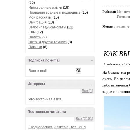
(20)
Иностранные языки
(19)
Рубрики:
Мои ист
Плавания водные и подводные
(15)
Гостиниц
Мои рассказы
(15)
Эмиграция
(13)
Метки:
румыния
Велосипеды/самокаты
(12)
Сны
(12)
Полеты
(9)
Фото- и другая техника
(8)
Плюшки
(6)
КАК ВЫ
Подписка по e-mail
-
Понедельник, 18 Ию
На Севане мы ре
очень. Во-первы
Интересы
-
либо вагончики 
Все (1)
за две с полови
юго-восточная азия
Постоянные читатели
-
Все (2101)
-Поднебесная-
Assketka
DAY_MEN