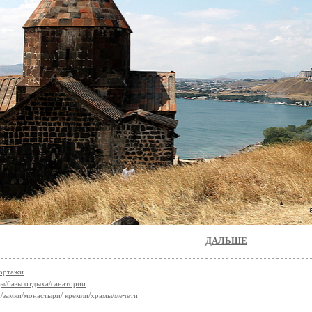
ДАЛЬШЕ
ортажи
ы/базы отдыха/санатории
/замки/монастыри/ кремли/храмы/мечети