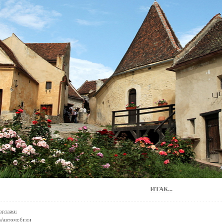
ИТАК...
ортажи
ы/автомобили