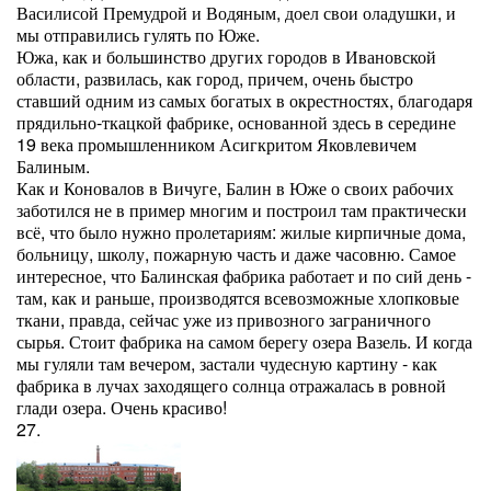
Василисой Премудрой и Водяным, доел свои оладушки, и
мы отправились гулять по Юже.
Южа, как и большинство других городов в Ивановской
области, развилась, как город, причем, очень быстро
ставший одним из самых богатых в окрестностях, благодаря
прядильно-ткацкой фабрике, основанной здесь в середине
19 века промышленником Асигкритом Яковлевичем
Балиным.
Как и Коновалов в Вичуге, Балин в Юже о своих рабочих
заботился не в пример многим и построил там практически
всё, что было нужно пролетариям: жилые кирпичные дома,
больницу, школу, пожарную часть и даже часовню. Самое
интересное, что Балинская фабрика работает и по сий день -
там, как и раньше, производятся всевозможные хлопковые
ткани, правда, сейчас уже из привозного заграничного
сырья. Стоит фабрика на самом берегу озера Вазель. И когда
мы гуляли там вечером, застали чудесную картину - как
фабрика в лучах заходящего солнца отражалась в ровной
глади озера. Очень красиво!
27.