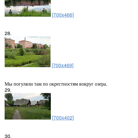
[700x466]
28.
[700x469]
Мы погуляли там по окрестностям вокруг озера.
29.
[700x402]
30.