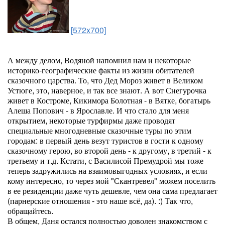
[572x700]
А между делом, Водяной напомнил нам и некоторые
историко-географические факты из жизни обитателей
сказочного царства. То, что Дед Мороз живет в Великом
Устюге, это, наверное, и так все знают. А вот Снегурочка
живет в Костроме, Кикимора Болотная - в Вятке, богатырь
Алеша Попович - в Ярославле. И что стало для меня
открытием, некоторые турфирмы даже проводят
специальные многодневные сказочные туры по этим
городам: в первый день везут туристов в гости к одному
сказочному герою, во второй день - к другому, в третий - к
третьему и т.д. Кстати, с Василисой Премудрой мы тоже
теперь задружились на взаимовыгодных условиях, и если
кому интересно, то через мой "Скантревел" можем поселить
в ее резиденции даже чуть дешевле, чем она сама предлагает
(парнерские отношения - это наше всё, да). :) Так что,
обращайтесь.
В общем, Даня остался полностью доволен знакомством с