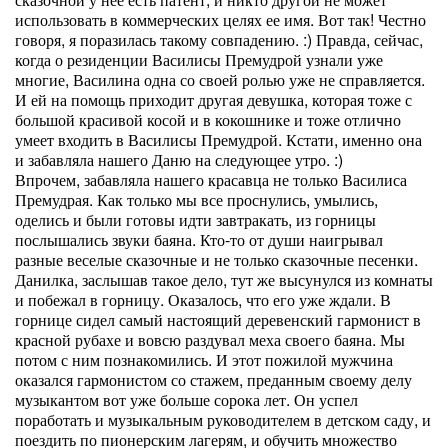
использовать в коммерческих целях ее имя. Вот так! Честно
говоря, я поразилась такому совпадению. :) Правда, сейчас,
когда о резиденции Василисы Премудрой узнали уже
многие, Василина одна со своей ролью уже не справляется.
И ей на помощь приходит другая девушка, которая тоже с
большой красивой косой и в кокошнике и тоже отлично
умеет входить в Василисы Премудрой. Кстати, именно она
и забавляла нашего Даню на следующее утро. :)
Впрочем, забавляла нашего красавца не только Василиса
Премудрая. Как только мы все проснулись, умылись,
оделись и были готовы идти завтракать, из горницы
послышались звуки баяна. Кто-то от души наигрывал
разные веселые сказочные и не только сказочные песенки.
Данилка, заслышав такое дело, тут же высунулся из комнаты
и побежал в горницу. Оказалось, что его уже ждали. В
горнице сидел самый настоящий деревенский гармонист в
красной рубахе и вовсю раздувал меха своего баяна. Мы
потом с ним познакомились. И этот пожилой мужчина
оказался гармонистом со стажем, преданным своему делу
музыкантом вот уже больше сорока лет. Он успел
поработать и музыкальным руководителем в детском саду, и
поездить по пионерским лагерям, и обучить множество