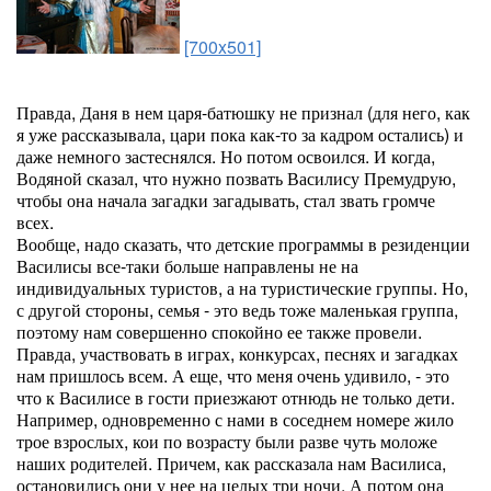
[700x501]
Правда, Даня в нем царя-батюшку не признал (для него, как
я уже рассказывала, цари пока как-то за кадром остались) и
даже немного застеснялся. Но потом освоился. И когда,
Водяной сказал, что нужно позвать Василису Премудрую,
чтобы она начала загадки загадывать, стал звать громче
всех.
Вообще, надо сказать, что детские программы в резиденции
Василисы все-таки больше направлены не на
индивидуальных туристов, а на туристические группы. Но,
с другой стороны, семья - это ведь тоже маленькая группа,
поэтому нам совершенно спокойно ее также провели.
Правда, участвовать в играх, конкурсах, песнях и загадках
нам пришлось всем. А еще, что меня очень удивило, - это
что к Василисе в гости приезжают отнюдь не только дети.
Например, одновременно с нами в соседнем номере жило
трое взрослых, кои по возрасту были разве чуть моложе
наших родителей. Причем, как рассказала нам Василиса,
остановились они у нее на целых три ночи. А потом она