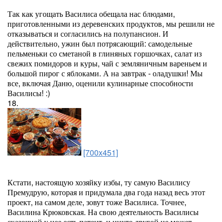
Так как угощать Василиса обещала нас блюдами,
приготовленными из деревенских продуктов, мы решили не
отказываться и согласились на полупансион. И
действительно, ужин был потрясающий: самодельные
пельменьки со сметаной в глиняных горшочках, салат из
свежих помидоров и куры, чай с земляничным вареньем и
большой пирог с яблоками. А на завтрак - оладушки! Мы
все, включая Даню, оценили кулинарные способности
Василисы! :)
18.
[700x451]
Кстати, настоящую хозяйку избы, ту самую Василису
Премудрую, которая и придумала два года назад весь этот
проект, на самом деле, зовут тоже Василиса. Точнее,
Василина Крюковская. На свою деятельность Василисы
сказочной у нее есть патент, и никто другой не может