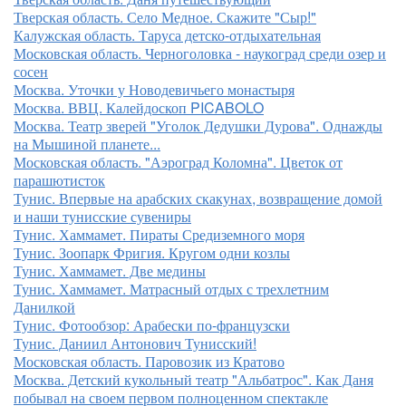
Тверская область. Село Медное. Скажите "Сыр!"
Калужская область. Таруса детско-отдыхательная
Московская область. Черноголовка - наукоград среди озер и
сосен
Москва. Уточки у Новодевичьего монастыря
Москва. ВВЦ. Калейдоскоп PICABOLO
Москва. Театр зверей "Уголок Дедушки Дурова". Однажды
на Мышиной планете...
Московская область. "Аэроград Коломна". Цветок от
парашютисток
Тунис. Впервые на арабских скакунах, возвращение домой
и наши тунисские сувениры
Тунис. Хаммамет. Пираты Средиземного моря
Тунис. Зоопарк Фригия. Кругом одни козлы
Тунис. Хаммамет. Две медины
Тунис. Хаммамет. Матрасный отдых с трехлетним
Данилкой
Тунис. Фотообзор: Арабески по-французски
Тунис. Даниил Антонович Тунисский!
Московская область. Паровозик из Кратово
Москва. Детский кукольный театр "Альбатрос". Как Даня
побывал на своем первом полноценном спектакле