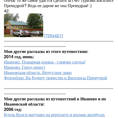
сейчас то же самое удастся сделать за счет туризма Василисе
Премудрой? Ведь не даром же она Премудрая! :)
42.
[700x421]
-----------------------------------------------------------------------------------
-----------------------------------------------
Мои другие рассказы из этого путешествия:
2014 год, июнь:
Иваново. Пожарная охрана - горячие сердца!
Иваново. Город невест
Ивановская область. Вичугские львы
Фотообзор: На Родину ткачества и Василисы Премудрой
-----------------------------------------------------------------------------------
-----------------------------------------------
Мои другие рассказы из путешествий в Иваново и по
Ивановской области:
2006 год:
Вдоль Волги-матушки на вертолете и восьми автобусах