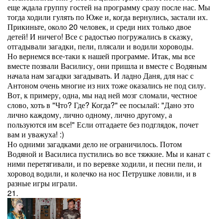
еще ждала группу гостей на программу сразу после нас. Мы
тогда ходили гулять по Юже и, когда вернулись, застали их.
Прикиньте, около 20 человек, и среди них только двое
детей! И ничего! Все с радостью погружались в сказку,
отгадывали загадки, пели, плясали и водили хороводы.
Но вернемся все-таки к нашей программе. Итак, мы все
вместе позвали Василису, они пришла и вместе с Водяным
начала нам загадки загадывать. И ладно Даня, для нас с
Антоном очень многие из них тоже оказались не под силу.
Вот, к примеру, одна, мы над ней мозг сломали, честное
слово, хоть в "Что? Где? Когда?" ее посылай: "Дано это
лично каждому, лично одному, лично другому, а
пользуются им все!" Если отгадаете без подглядок, почет
вам и уважуха! :)
Но одними загадками дело не ограничилось. Потом
Водяной и Василиса пустились во все тяжкие. Мы и канат с
ними перетягивали, и по веревке ходили, и песни пели, и
хоровод водили, и колечко на нос Петрушке ловили, и в
разные игры играли.
21.