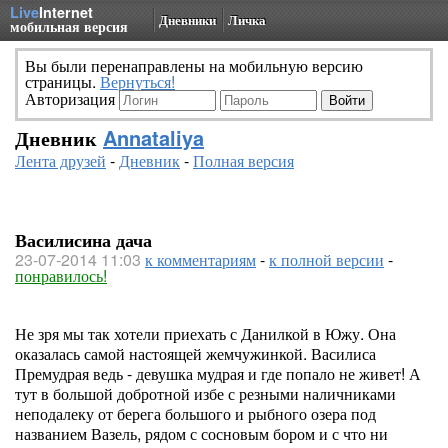
Live
Internet
Дневники
Личка
мобильная версия
Вы были перенаправлены на мобильную версию
страницы.
Вернуться!
Авторизация
Дневник
Annataliya
Лента друзей
-
Дневник
-
Полная версия
Василисина дача
23-07-2014 11:03
к комментариям
-
к полной версии
-
понравилось!
Не зря мы так хотели приехать с Данилкой в Южу. Она
оказалась самой настоящей жемчужинкой. Василиса
Премудрая ведь - девушка мудрая и где попало не живет! А
тут в большой добротной избе с резными наличниками
неподалеку от берега большого и рыбного озера под
названием Вазель, рядом с сосновым бором и с что ни