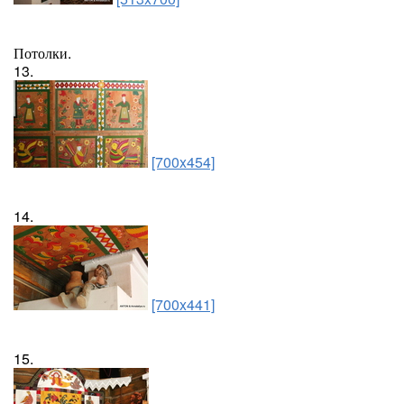
Потолки.
13.
[700x454]
14.
[700x441]
15.