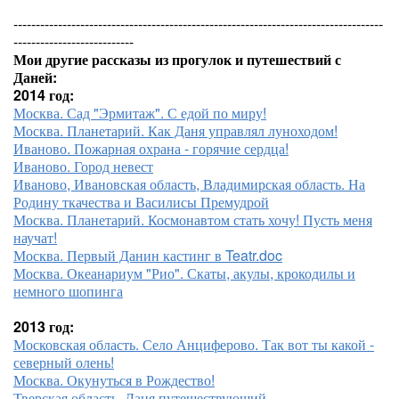
-----------------------------------------------------------------------------------
---------------------------
Мои другие рассказы из прогулок и путешествий с
Даней:
2014 год:
Москва. Сад "Эрмитаж". С едой по миру!
Москва. Планетарий. Как Даня управлял луноходом!
Иваново. Пожарная охрана - горячие сердца!
Иваново. Город невест
Иваново, Ивановская область, Владимирская область. На
Родину ткачества и Василисы Премудрой
Москва. Планетарий. Космонавтом стать хочу! Пусть меня
научат!
Москва. Первый Данин кастинг в Teatr.doc
Москва. Океанариум "Рио". Скаты, акулы, крокодилы и
немного шопинга
2013 год:
Московская область. Село Анциферово. Так вот ты какой -
северный олень!
Москва. Окунуться в Рождество!
Тверская область. Даня путешествующий