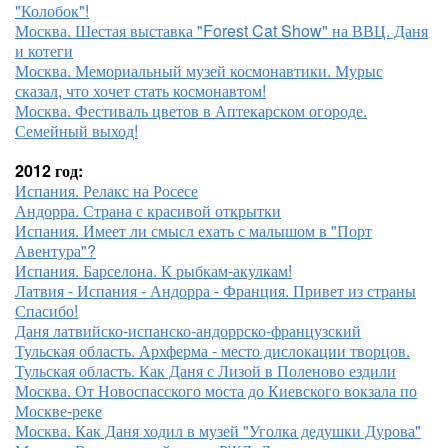
"Колобок"!
Москва. Шестая выставка "Forest Cat Show" на ВВЦ. Даня
и котеги
Москва. Мемориальный музей космонавтики. Мурыс
сказал, что хочет стать космонавтом!
Москва. Фестиваль цветов в Аптекарском огороде.
Семейный выход!
2012 год:
Испания. Релакс на Росесе
Андорра. Страна с красивой открытки
Испания. Имеет ли смысл ехать с малышом в "Порт
Авентура"?
Испания. Барселона. К рыбкам-акулкам!
Латвия - Испания - Андорра - Франция. Привет из страны
Спасибо!
Даня латвийско-испанско-андоррско-французский
Тульская область. Архферма - место дислокации творцов.
Тульская область. Как Даня с Лизой в Поленово ездили
Москва. От Новоспасского моста до Киевского вокзала по
Москве-реке
Москва. Как Даня ходил в музей "Уголка дедушки Дурова"