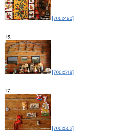
[700x490]
16.
[700x518]
17.
[700x552]