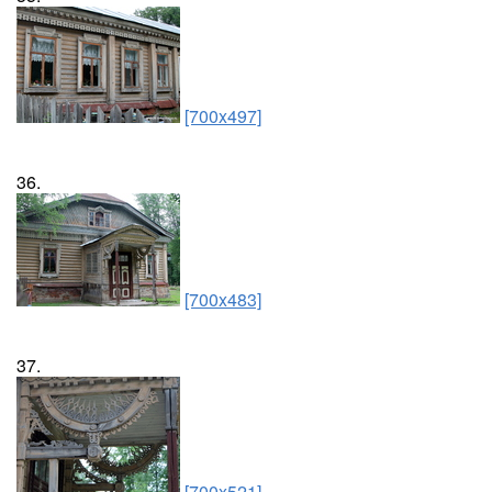
[700x497]
36.
[700x483]
37.
[700x521]