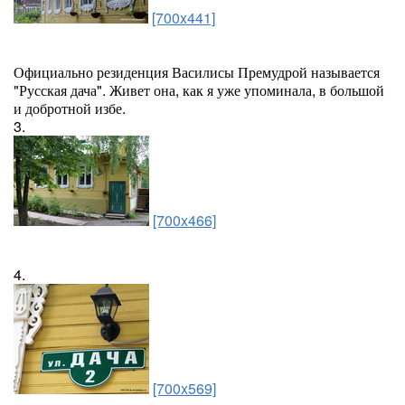
[700x441]
Официально резиденция Василисы Премудрой называется
"Русская дача". Живет она, как я уже упоминала, в большой
и добротной избе.
3.
[700x466]
4.
[700x569]