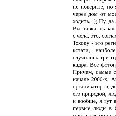
не поверите, но 
через дом от мо
ходить. :)) Ну, да
Выставка оказала
с чела, это, согл
Тохоку - это рег
кстати, наибол
случилось три го
кадра. Все фотог
Причем, самые с
начале 2000-х. А
организаторов, д
его природой, лю
и вообще, я тут 
первые люди в 
месте, где он по