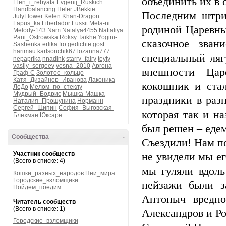
объединить их в 
Elen_i_rebyata
Evgenij_Ruskich
Handbalancing
Heler
JBekkie
Последним штри
JulyFlower
Kelen
Khan-Dragon
Lapus_ka
Libertador
Lussit
Mela-ni
родиной Царевны
Melody-143
Nam
Natalya4455
Nattaliya
Pani_Ostrowska
Roksy
Taikhe
Yogini-
сказочное зва
Sashenka
erlika
fro
gedichte
gost
harimau
karlsonchik67
lozanna777
специальный ляг
nepaprika
nnadink
starry_fairy
teyty
vasily_sergeev
vesna_2010
Аргона
внешности Цар
Граф-С
Золотое_кольцо
Катя_Дизайнер_Иванова
Лаконика
кокошник и стал
ЛеДо
Мелом_по_стеклу
Мудрый_Бодрис
Мышка-Машка
праздники в раз
Наталия_Прошунина
Норманн
Сергей_Щипин
София_Выговская-
которая так и н
Блехман
Юксаре
был решен – едем
Сообщества
-
Съездили! Нам по
Участник сообществ
не увидели мы ег
(Всего в списке: 4)
мы гуляли вдоль
Кошки_разных_народов
Пни_мира
Городские_взломщики
пейзажи были з
Пойдем_поедим
Антоныч вредно
Читатель сообществ
(Всего в списке: 1)
Александров и Ро
Городские_взломщики