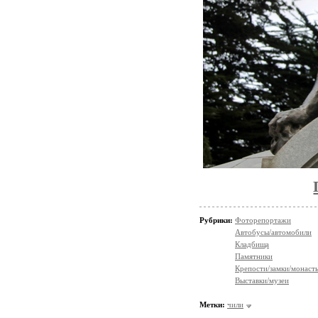
Рубрики:
Фоторепортажи
Автобусы/автомобили
Кладбища
Памятники
Крепости/замки/монаст
Выставки/музеи
Метки:
чили