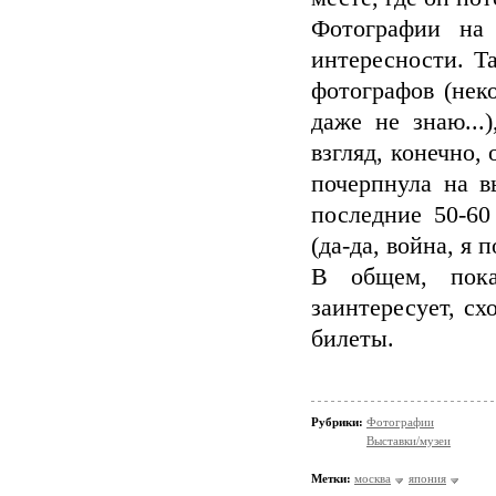
Фотографии на
интересности. Т
фотографов (нек
даже не знаю...
взгляд, конечно,
почерпнула на в
последние 50-60
(да-да, война, я
В общем, пока
заинтересует, с
билеты.
Рубрики:
Фотографии
Выставки/музеи
Метки:
москва
япония