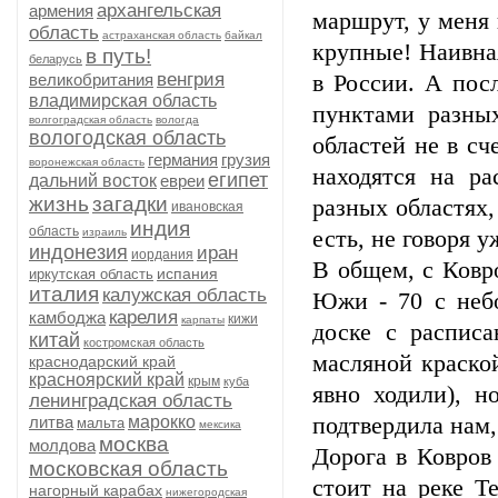
архангельская
армения
маршрут, у меня 
область
астраханская область
байкал
крупные! Наивная
в путь!
беларусь
венгрия
великобритания
в России. А пос
владимирская область
пунктами разны
волгоградская область
вологда
вологодская область
областей не в сч
германия
грузия
воронежская область
находятся на ра
египет
дальний восток
евреи
жизнь
загадки
разных областях,
ивановская
индия
область
израиль
есть, не говоря у
индонезия
иран
иордания
В общем, с Ковр
испания
иркутская область
италия
калужская область
Южи - 70 с неб
карелия
камбоджа
кижи
карпаты
доске с расписа
китай
костромская область
масляной краской
краснодарский край
красноярский край
крым
куба
явно ходили), н
ленинградская область
литва
марокко
подтвердила нам,
мальта
мексика
москва
молдова
Дорога в Ковров
московская область
стоит на реке Т
нагорный карабах
нижегородская