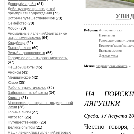
Дворцы/усадьбы
(81)
Действующие прозводства/
предприятия/учреждения
(73)
УВИД
Встречи путешественников
(73)
Семейство
(70)
Хобби
(70)
Рубрики:
Фоторепортажи
Аномальные явления/фантастика/
Памятники
астрономия/космос
(64)
Городское ориентирова
Кладбища
(62)
Крепости/замки/монаст
Бьюти/релакс
(60)
Выставки/музеи
Визы/загранпаспорта
(55)
Детская тема
Городское ориентирование/квесты
(47)
Метки:
владимирская область
Пещеры/шахты
(45)
Анонсы
(43)
Медицинское
(42)
Юмор
(38)
Рабоче-туристическое
(35)
НА ПОИСК
Заброшенные объекты
(34)
Климат
(31)
ЛЯГУШКИ
Московские рестораны традиционной
кухни
(28)
Горные лыжи
(27)
Среда, 13 Августа 20
Автостоп
(26)
Путешественники
(26)
Честно говоря,
Делюсь опытом
(21)
Наши лекции/выступления/интервью