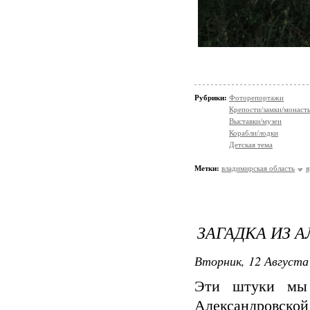
Рубрики:
Фоторепортажи
Крепости/замки/монаст
Выставки/музеи
Корабли/лодки
Детская тема
Метки:
владимирская область
я
ЗАГАДКА ИЗ 
Вторник, 12 Августа 
Эти штуки мы 
Александровской