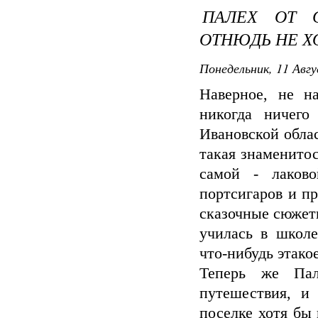
ПАЛЕХ ОТ С
ОТНЮДЬ НЕ Х
Понедельник, 11 Авгу
Наверное, не н
никогда ничег
Ивановской облас
такая знаменитос
самой - лаков
портсигаров и п
сказочные сюжеты
училась в школе
что-нибудь этакое
Теперь же Пал
путешествия, и
поселке хотя бы 