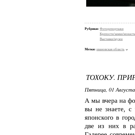
Рубрики:
Фоторепортажи
Крепости/замки/монаст
Выставки/музеи
Метки:
ивановская область
ТОХОКУ. ПРИ
Пятница, 01 Августа
А мы вчера на фо
вы не знаете, с 
японского в гор
две из них в ра
Галерее совреме