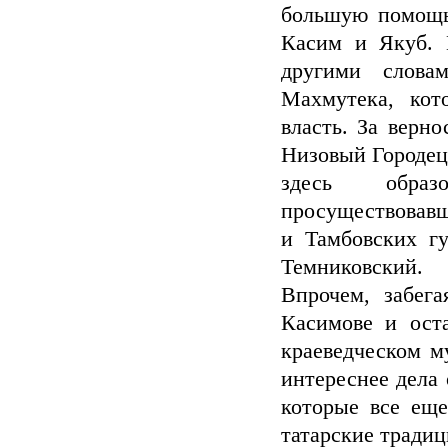
большую помощь
Касим и Якуб. 
другими слова
Махмутека, кот
власть. За верн
Низовый Городец 
здесь образ
просуществовавш
и Тамбовских г
Темниковский.
Впрочем, забега
Касимове и ост
краеведческом м
интереснее дела 
которые все еще
татарские традиц