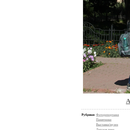
Рубрики:
Фоторепортажи
Памятники
Выставки/музеи
Детская тема