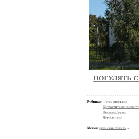
ПОГУЛЯТЬ С
Рубрики:
Фоторепортажи
Крепости/замки/монаст
Выставки/музеи
Детская тема
Метки:
рязанская область