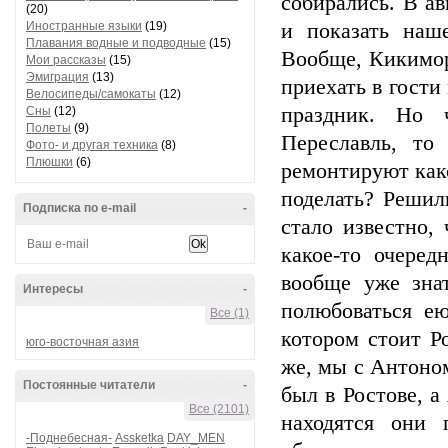
собирались. В ав
(20)
Иностранные языки
(19)
и показать наш
Плавания водные и подводные
(15)
Вообще, Кикимора
Мои рассказы
(15)
Эмиграция
(13)
приехать в гости
Велосипеды/самокаты
(12)
праздник. Но 
Сны
(12)
Полеты
(9)
Переславль, то
Фото- и другая техника
(8)
Плюшки
(6)
ремонтируют како
поделать? Решил
Подписка по e-mail
-
стало известно, 
какое-то очере
вообще уже знат
Интересы
-
полюбоваться ею
Все (1)
котором стоит Р
юго-восточная азия
же, мы с Антоном
Постоянные читатели
-
был в Ростове, а
Все (2101)
находятся они 
-Поднебесная-
Assketka
DAY_MEN