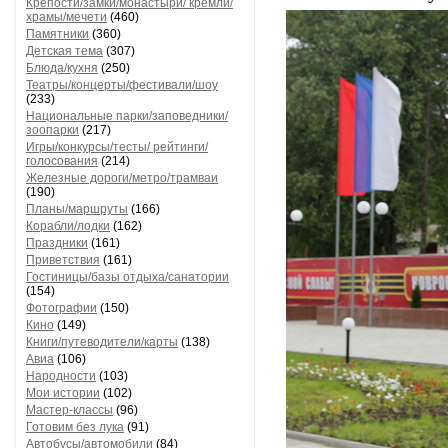
Крепости/замки/монастыри/ кремли/
храмы/мечети
(460)
Памятники
(360)
Детская тема
(307)
Блюда/кухня
(250)
Театры/концерты/фестивали/шоу
(233)
Национальные парки/заповедники/
зоопарки
(217)
Игры/конкурсы/тесты/ рейтинги/
голосования
(214)
Железные дороги/метро/трамваи
(190)
Планы/маршруты
(166)
Корабли/лодки
(162)
Праздники
(161)
Приветствия
(161)
Гостиницы/базы отдыха/санатории
(154)
Фотографии
(150)
Кино
(149)
Книги/путеводители/карты
(138)
Авиа
(106)
Народности
(103)
Мои истории
(102)
Мастер-классы
(96)
Готовим без лука
(91)
Автобусы/автомобили
(84)