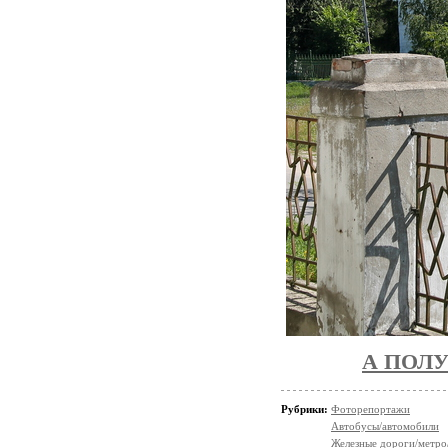
А ПОЛ
Рубрики:
Фоторепортажи
Автобусы/автомобили
Железные дороги/метро