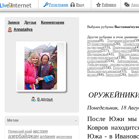
Регистрация
Вход
Рейтинги
Авос
Записи
Друзья
Комментарии
Выбрана рубрика
Выставки/музе
Annataliya
Другие рубрики в этом дневнике
техника
(8),
Традиции/обычаи
(5
Путешественники
(26),
Приветств
подводные
(15),
Пещеры/шахты
(4
зоопарки
(217),
Народности
(103
Медицинское
(42),
Мастер-клас
путеводители/карты
(138),
Клима
голосования
(214),
Заброшенные
Действующие прозводства/предп
санатории
(154),
Городское ориен
Велосипеды/самокаты
(12),
Бьют
космос
(64),
Автостоп
(26),
Автобу
ОРУЖЕЙНИК
В друзья
Понедельник, 18 Авгу
После Южи мы п
Метки
-
Ковров находитс
австрия
Пермский край
Южа - в Ивановск
азербайджан
албания
аргентина