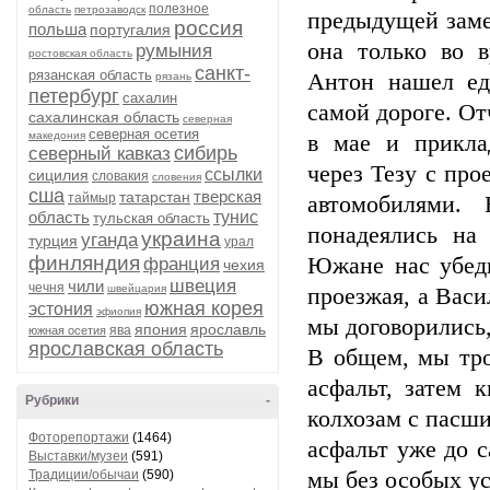
полезное
область
петрозаводск
предыдущей замет
россия
польша
португалия
она только во 
румыния
ростовская область
санкт-
рязанская область
Антон нашел ед
рязань
петербург
сахалин
самой дороге. От
сахалинская область
северная
северная осетия
македония
в мае и прикла
сибирь
северный кавказ
через Тезу с пр
ссылки
сицилия
словакия
словения
сша
тверская
татарстан
таймыр
автомобилями
область
тунис
тульская область
понадеялись на 
украина
уганда
турция
урал
финляндия
Южане нас убеди
франция
чехия
швеция
чили
чечня
швейцария
проезжая, а Васи
южная корея
эстония
эфиопия
мы договорились,
япония
ярославль
ява
южная осетия
ярославская область
В общем, мы тро
асфальт, затем 
Рубрики
-
колхозам с пасши
Фоторепортажи
(1464)
асфальт уже до с
Выставки/музеи
(591)
Традиции/обычаи
(590)
мы без особых ус