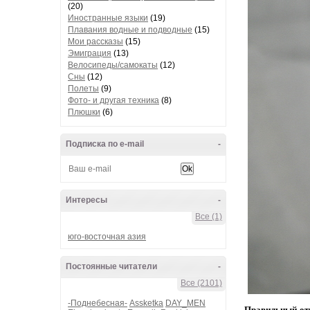
(20)
Иностранные языки
(19)
Плавания водные и подводные
(15)
Мои рассказы
(15)
Эмиграция
(13)
Велосипеды/самокаты
(12)
Сны
(12)
Полеты
(9)
Фото- и другая техника
(8)
Плюшки
(6)
Подписка по e-mail
-
Интересы
-
Все (1)
юго-восточная азия
Постоянные читатели
-
Все (2101)
-Поднебесная-
Assketka
DAY_MEN
Правильный от