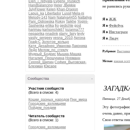
Elen_i_rebyata
Evgenij_Ruskich
Handbalancing
Heler
JBekkie
не ранились рук
JulyFlower
Kelen
Khan-Dragon
Lapus_ka
Libertador
Lussit
Mela-ni
Melody-143
Nam
Natalya4455
Nattaliya
Я в
ЖЖ
Pani_Ostrowska
Roksy
Taikhe
Yogini-
Я в
Фейсбук
Sashenka
erlika
fro
gedichte
gost
harimau
karlsonchik67
lozanna777
Я в
Инстаграм
nepaprika
nnadink
starry_fairy
teyty
vasily_sergeev
vesna_2010
Аргона
Я в
Ли.ру
Граф-С
Золотое_кольцо
Катя_Дизайнер_Иванова
Лаконика
ЛеДо
Мелом_по_стеклу
Рубрики:
Выставки
Мудрый_Бодрис
Мышка-Машка
Наталия_Прошунина
Норманн
Метки:
южная осет
Сергей_Щипин
София_Выговская-
Блехман
Юксаре
Сообщества
-
ЗАГАДК
Участник сообществ
(Всего в списке: 4)
Пятница, 27 Декаб
Кошки_разных_народов
Пни_мира
Городские_взломщики
Эту фотографию
Пойдем_поедим
очень давно, пр
Читатель сообществ
Свои ответы пиш
(Всего в списке: 1)
Городские_взломщики