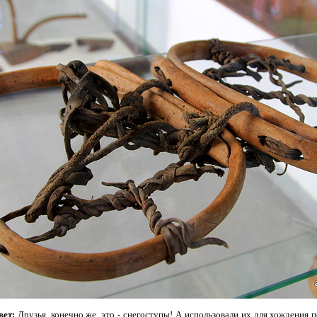
вет:
Друзья, конечно же, это - снегоступы! А использовали их для хождения