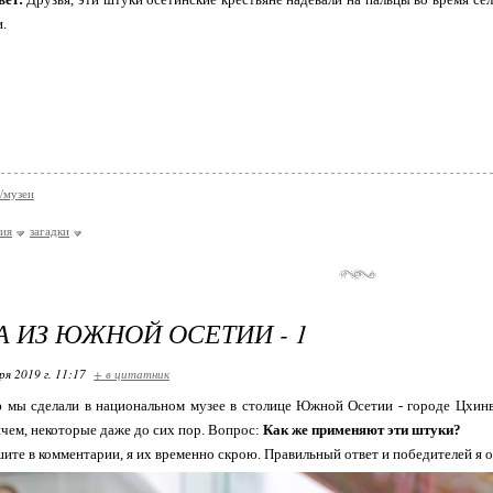
и.
/музеи
ия
загадки
А ИЗ ЮЖНОЙ ОСЕТИИ - 1
ря 2019 г. 11:17
+ в цитатник
 мы сделали в национальном музее в столице Южной Осетии - городе Цхинв
ичем, некоторые даже до сих пор. Вопрос:
Как же применяют эти штуки?
ите в комментарии, я их временно скрою. Правильный ответ и победителей я оз