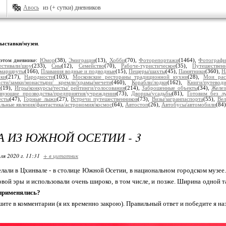
Авось
из (+ сутки) дневников
ыставки/музеи
.
 этом дневнике:
Юмор
(38),
Эмиграция
(13),
Хобби
(70),
Фоторепортажи
(1464),
Фотограф
естивали/шоу
(233),
Сны
(12),
Семейство
(70),
Рабоче-туристическое
(35),
Путешествен
/маршруты
(166),
Плавания водные и подводные
(15),
Пещеры/шахты
(45),
Памятники
(360),
Н
рки
(217),
Народности
(103),
Московские рестораны традиционной кухни
(28),
Мои рас
сти/замки/монастыри/ кремли/храмы/мечети
(460),
Корабли/лодки
(162),
Книги/путеводи
и
(19),
Игры/конкурсы/тесты/ рейтинги/голосования
(214),
Заброшенные объекты
(34),
Желез
вующие прозводства/предприятия/учреждения
(73),
Дворцы/усадьбы
(81),
Готовим без л
есты
(47),
Горные лыжи
(27),
Встречи путешественников
(73),
Визы/загранпаспорта
(55),
Вел
льные явления/фантастика/астрономия/космос
(64),
Автостоп
(26),
Автобусы/автомобили
(84
А ИЗ ЮЖНОЙ ОСЕТИИ - 3
ля 2020 г. 11:31
+ в цитатник
лали в Цхинвале - в столице Южной Осетии, в национальном городском музе
новой эры и использовали очень широко, в том числе, и позже. Ширина одной т
 применялись?
ите в комментарии (я их временно закрою). Правильный ответ и победите я на