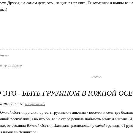
вет:
Друзья, на самом деле, это - защитная пряжка. Ее охотники и воины веша
в. :)
/музеи
ия
загадки
 ЭТО - БЫТЬ ГРУЗИНОМ В ЮЖНОЙ ОС
я 2020 г. 11:31
+ в цитатник
 Южной Осетии до сих пор есть грузинские анклавы - поселки и села, где больш
анной республике, я во что бы то не стало решила побывать в таком анклаве. И
ных от столицы Южной Осетии Цхинвала, расположен у самой границы с Грузие
ая площадь Ленингора.