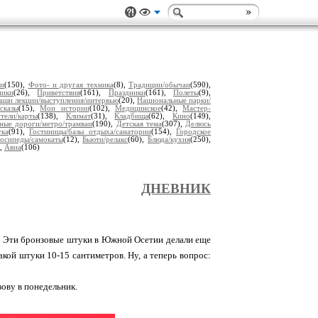
ии
(150),
Фото- и другая техника
(8),
Традиции/обычаи
(590),
ники
(26),
Приветствия
(161),
Праздники
(161),
Полеты
(9),
аши лекции/выступления/интервью
(20),
Национальные парки/
сказы
(15),
Мои истории
(102),
Медицинское
(42),
Мастер-
тели/карты
(138),
Климат
(31),
Кладбища
(62),
Кино
(149),
ные дороги/метро/трамваи
(190),
Детская тема
(307),
Делюсь
ука
(91),
Гостиницы/базы отдыха/санатории
(154),
Городское
осипеды/самокаты
(12),
Бьюти/релакс
(60),
Блюда/кухня
(250),
),
Авиа
(106)
ДНЕВНИК
е. Эти бронзовые штуки в Южной Осетии делали еще
акой штуки 10-15 сантиметров. Ну, а теперь вопрос:
зову в понедельник.