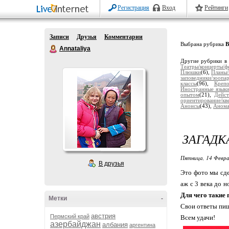
Регистрация
Вход
Рейтинги
Записи
Друзья
Комментарии
Выбрана рубрика
В
Annataliya
Другие рубрики в
Театры/концерты/ф
Плюшки
(6),
Планы
заповедники/зоопа
классы
(96),
Крепо
Иностранные язык
опытом
(21),
Дейст
ориентирование/кв
Анонсы
(43),
Анома
ЗАГАДК
Пятница, 14 Февра
В друзья
Это фото мы сде
аж с 3 века до 
Для чего такие
Метки
-
Свои ответы пиш
австрия
Пермский край
Всем удачи!
азербайджан
албания
аргентина