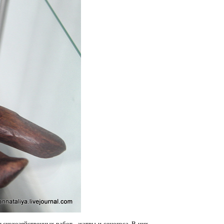
ьскохозяйственных работ - жатвы и сенокоса. В них