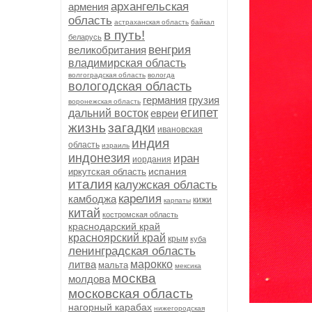
архангельская
армения
область
астраханская область
байкал
в путь!
беларусь
венгрия
великобритания
владимирская область
волгоградская область
вологда
вологодская область
германия
грузия
воронежская область
египет
дальний восток
евреи
жизнь
загадки
ивановская
индия
область
израиль
индонезия
иран
иордания
испания
иркутская область
италия
калужская область
карелия
камбоджа
кижи
карпаты
китай
костромская область
краснодарский край
красноярский край
крым
куба
ленинградская область
литва
марокко
мальта
мексика
москва
молдова
московская область
нагорный карабах
нижегородская