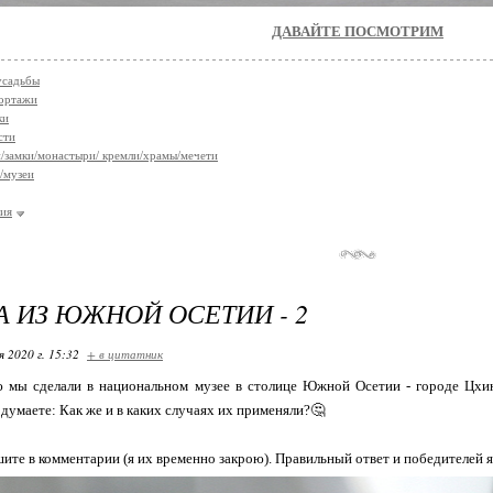
ДАВАЙТЕ ПОСМОТРИМ
усадьбы
ортажи
ки
сти
/замки/монастыри/ кремли/храмы/мечети
/музеи
ия
А ИЗ ЮЖНОЙ ОСЕТИИ - 2
я 2020 г. 15:32
+ в цитатник
 мы сделали в национальном музее в столице Южной Осетии - городе Цхинв
 думаете: Как же и в каких случаях их применяли?🤔
ите в комментарии (я их временно закрою). Правильный ответ и победителей я 