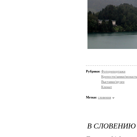
Рубрики:
Фоторепортажи
Крепости/замки/монаст
Выставки/музеи
Климат
Метки:
словения
В СЛОВЕНИЮ 