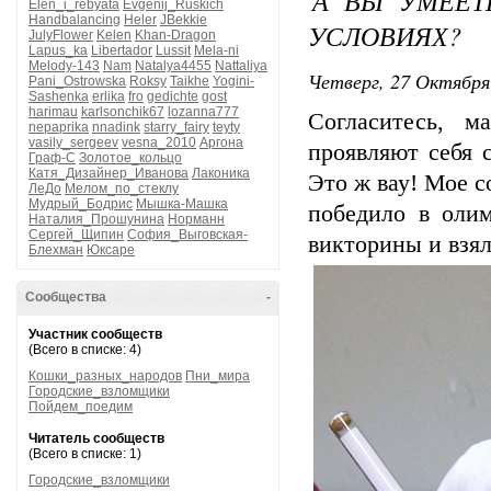
А ВЫ УМЕЕТ
Elen_i_rebyata
Evgenij_Ruskich
Handbalancing
Heler
JBekkie
УСЛОВИЯХ?
JulyFlower
Kelen
Khan-Dragon
Lapus_ka
Libertador
Lussit
Mela-ni
Melody-143
Nam
Natalya4455
Nattaliya
Четверг, 27 Октября
Pani_Ostrowska
Roksy
Taikhe
Yogini-
Sashenka
erlika
fro
gedichte
gost
harimau
karlsonchik67
lozanna777
Согласитесь, 
nepaprika
nnadink
starry_fairy
teyty
vasily_sergeev
vesna_2010
Аргона
проявляют себя 
Граф-С
Золотое_кольцо
Катя_Дизайнер_Иванова
Лаконика
Это ж вау! Мое с
ЛеДо
Мелом_по_стеклу
Мудрый_Бодрис
Мышка-Машка
победило в олим
Наталия_Прошунина
Норманн
Сергей_Щипин
София_Выговская-
викторины и взял
Блехман
Юксаре
Сообщества
-
Участник сообществ
(Всего в списке: 4)
Кошки_разных_народов
Пни_мира
Городские_взломщики
Пойдем_поедим
Читатель сообществ
(Всего в списке: 1)
Городские_взломщики