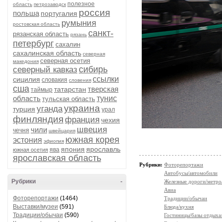
полезное
область
петрозаводск
россия
польша
португалия
румыния
ростовская область
санкт-
рязанская область
рязань
петербург
сахалин
сахалинская область
северная
северная осетия
македония
сибирь
северный кавказ
ссылки
сицилия
словакия
словения
сша
тверская
татарстан
таймыр
область
тунис
тульская область
украина
уганда
турция
урал
финляндия
франция
чехия
швеция
чили
чечня
швейцария
южная корея
эстония
эфиопия
япония
ярославль
ява
южная осетия
ярославская область
Рубрики:
Фоторепортажи
Автобусы/автомобили
Рубрики
-
Железные дороги/метро
Авиа
Фоторепортажи
(1464)
Традиции/обычаи
Выставки/музеи
(591)
Блюда/кухня
Традиции/обычаи
(590)
Гостиницы/базы отдыха