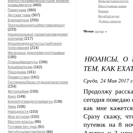
Крепости/замки/монастыри/ кремли/
Визы/загранпаспорта
храмы/мечети
(460)
Иностранные языки
Памятники
(360)
Климат
Детская тема
(307)
Корабли/лодки
Блюда/кухня
(250)
Делюсь опытом
Театры/концерты/фестивали/шоу
(233)
Метки:
индия
Национальные парки/заповедники/
зоопарки
(217)
Игры/конкурсы/тесты/ рейтинги/
голосования
(214)
Железные дороги/метро/трамваи
НЮАНСЫ, О 
(190)
Планы/маршруты
(166)
ТЕМ, КАК ЕХА
Корабли/лодки
(162)
Праздники
(161)
Приветствия
(161)
Среда, 24 Мая 2017 г
Гостиницы/базы отдыха/санатории
(154)
Продолжу расск
Фотографии
(150)
Кино
(149)
сегодня поведаю
Книги/путеводители/карты
(138)
Авиа
(106)
как мне кажется
Народности
(103)
Сразу скажу, ч
Мои истории
(102)
Мастер-классы
(96)
путевок на 8 но
Готовим без лука
(91)
Автобусы/автомобили
(84)