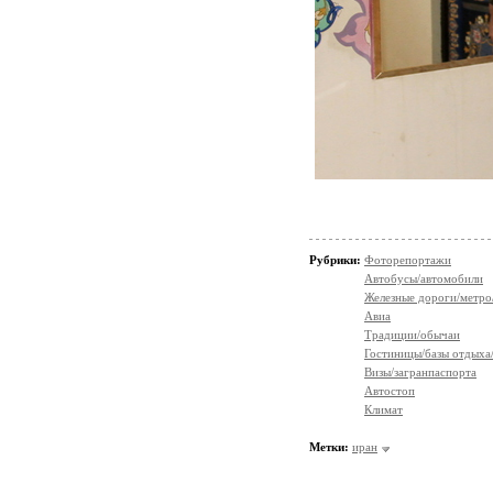
Рубрики:
Фоторепортажи
Автобусы/автомобили
Железные дороги/метро
Авиа
Традиции/обычаи
Гостиницы/базы отдыха
Визы/загранпаспорта
Автостоп
Климат
Метки:
иран