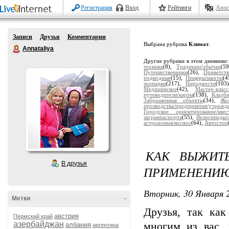
Регистрация
Вход
Рейтинги
Авос
Записи
Друзья
Комментарии
Выбрана рубрика
Климат
.
Annataliya
Другие рубрики в этом дневнике
техника
(8),
Традиции/обычаи
(5
Путешественники
(26),
Приветств
подводные
(15),
Пещеры/шахты
(4
зоопарки
(217),
Народности
(103
Медицинское
(42),
Мастер-клас
путеводители/карты
(138),
Кладб
Заброшенные объекты
(34),
Же
прозводства/предприятия/учрежд
Городское ориентирование/квес
загранпаспорта
(55),
Велосипеды/
астрономия/космос
(64),
Автостоп
КАК ВЫЖИТ
В друзья
ПРИМЕНЕНИЮ 
Вторник, 30 Января 2
Метки
-
Друзья, так как
австрия
Пермский край
азербайджан
многим из вас, 
албания
аргентина