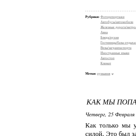
Рубрики:
Фоторепортажи
Автобусы/автомобили
Железные дороги/метро
Авиа
Блюда/кухня
Гостиницы/базы отдыха
Визы/загранпаспорта
Иностранные языки
Автостоп
Климат
Метки:
румыния
КАК МЫ ПОПА
Четверг, 25 Февраля 
Как только мы у
силой. Это был 