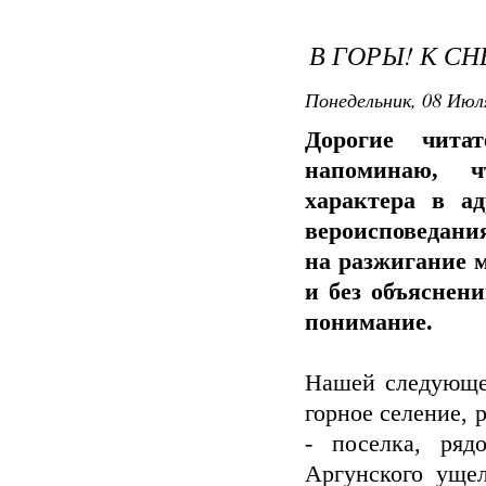
В ГОРЫ! К СН
Понедельник, 08 Июля
Дорогие чита
напоминаю, ч
характера в а
вероисповедания
на разжигание 
и без объяснени
понимание.
Нашей следующе
горное селение, 
- поселка, ряд
Аргунского уще