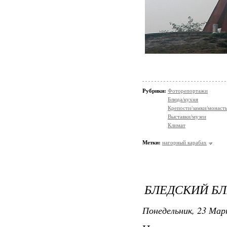
Рубрики:
Фоторепортажи
Блюда/кухня
Крепости/замки/монаст
Выставки/музеи
Климат
Метки:
нагорный карабах
БЛЕДСКИЙ БЛ
Понедельник, 23 Мар