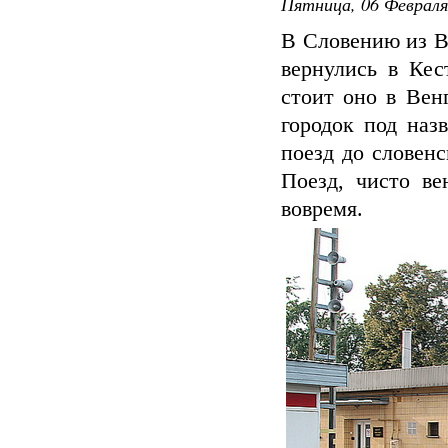
Пятница, 06 Февраля
В Словению из В
вернулись в Кес
стоит оно в Венг
городок под наз
поезд до словен
Поезд, чисто ве
вовремя.