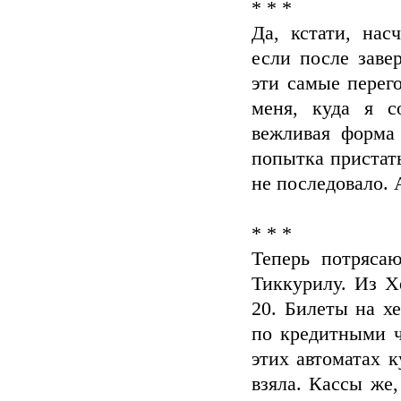
* * *
Да, кстати, нас
если после заве
эти самые перего
меня, куда я с
вежливая форма 
попытка пристать
не последовало. А
* * *
Теперь потрясаю
Тиккурилу. Из Х
20. Билеты на х
по кредитными ч
этих автоматах к
взяла. Кассы же,