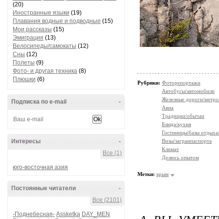
(20)
Иностранные языки
(19)
Плавания водные и подводные
(15)
Мои рассказы
(15)
Эмиграция
(13)
Велосипеды/самокаты
(12)
Сны
(12)
Полеты
(9)
Фото- и другая техника
(8)
Плюшки
(6)
Рубрики:
Фоторепортажи
Автобусы/автомобили
Железные дороги/метро
Подписка по e-mail
-
Авиа
Традиции/обычаи
Блюда/кухня
Гостиницы/базы отдыха
Интересы
-
Визы/загранпаспорта
Климат
Все (1)
Делюсь опытом
юго-восточная азия
Метки:
крым
Постоянные читатели
-
Все (2101)
-Поднебесная-
Assketka
DAY_MEN