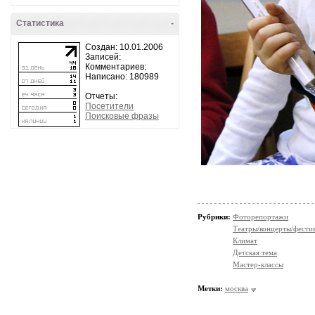
Статистика
-
Создан: 10.01.2006
Записей:
Комментариев:
Написано: 180989
Отчеты:
Посетители
Поисковые фразы
Рубрики:
Фоторепортажи
Театры/концерты/фести
Климат
Детская тема
Мастер-классы
Метки:
москва