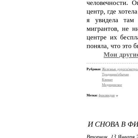
человечности. 
центр, где хотел
я увидела там
мигрантов, не н
центре их беспл
поняла, что это 
Мои други
Рубрики:
Железные дороги/метро
Традиции/обычаи
Климат
Медицинское
Метки:
финляндия
И СНОВА В 
Вторник, 13 Января 2