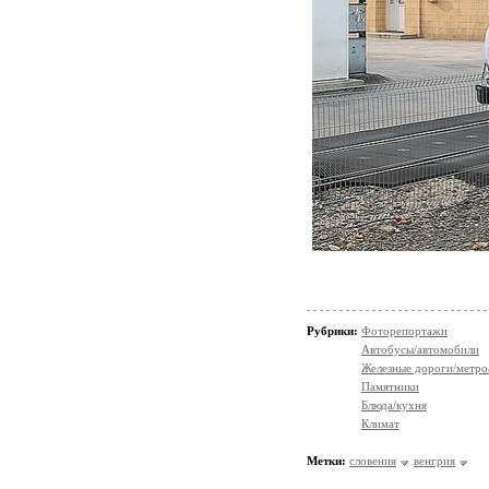
Рубрики:
Фоторепортажи
Автобусы/автомобили
Железные дороги/метро
Памятники
Блюда/кухня
Климат
Метки:
словения
венгрия