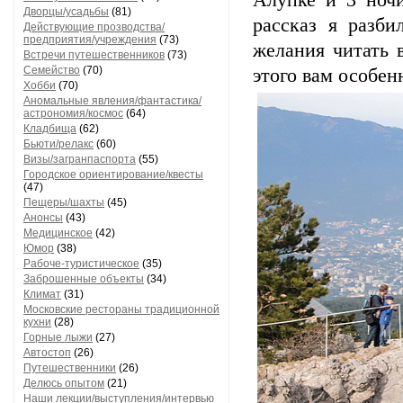
Алупке и 3 ночи
Дворцы/усадьбы
(81)
рассказ я разби
Действующие прозводства/
предприятия/учреждения
(73)
желания читать 
Встречи путешественников
(73)
Семейство
(70)
этого вам особен
Хобби
(70)
Аномальные явления/фантастика/
астрономия/космос
(64)
Кладбища
(62)
Бьюти/релакс
(60)
Визы/загранпаспорта
(55)
Городское ориентирование/квесты
(47)
Пещеры/шахты
(45)
Анонсы
(43)
Медицинское
(42)
Юмор
(38)
Рабоче-туристическое
(35)
Заброшенные объекты
(34)
Климат
(31)
Московские рестораны традиционной
кухни
(28)
Горные лыжи
(27)
Автостоп
(26)
Путешественники
(26)
Делюсь опытом
(21)
Наши лекции/выступления/интервью