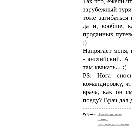
Так что, ежели ч
зарубежный туриз
тоже загибаться 
да и, вообще, к
проданных путев
:)
Напрягает меня, 
- английский. А
там квакать... :(
PS: Нога снос
командировку, чт
врача, как он с
поеду? Врач дал 
Рубрики:
Планы/маршруты
Климат
Рабоче-туристическое