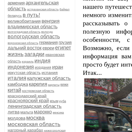
архангельская
армения
нашего путешест
область
астраханская область
байкал
немного изменит
в путь!
беларусь
венгрия
великобритания
рассказывать о
владимирская область
полезную инфо
волгоградская область
вологда
вологодская область
особенности, 
германия
грузия
воронежская область
Возможно, если 
египет
дальний восток
евреи
жизнь
загадки
ивановская
информация вам
индия
область
израиль
просто будет инт
индонезия
иран
иордания
Итак...
испания
иркутская область
италия
калужская область
карелия
камбоджа
кижи
карпаты
китай
костромская область
краснодарский край
красноярский край
крым
куба
ленинградская область
литва
марокко
мальта
мексика
москва
молдова
московская область
нагорный карабах
нижегородская