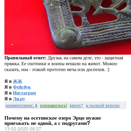
Правильный ответ:
Друзья, на самом деле, это - защитная
пряжка. Ее охотники и воины вешали на живот. Можно
сказать, она - этакий прототип меча или доспехов. :)
Я в
ЖЖ
Я в
Фейсбук
Я в
Инстаграм
Я в
Ли.ру
комментарии: 4
понравилось!
вверх^
к полной версии
Почему на осетинское озеро Эрцо нужно
приезжать не одной, а с подругами?
13-02-2020 09:37