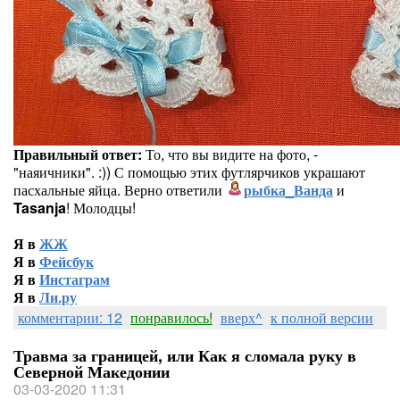
Правильный ответ:
То, что вы видите на фото, -
"наяичники". :)) С помощью этих футлярчиков украшают
пасхальные яйца. Верно ответили
рыбка_Ванда
и
Tasanja
! Молодцы!
Я в
ЖЖ
Я в
Фейсбук
Я в
Инстаграм
Я в
Ли.ру
комментарии: 12
понравилось!
вверх^
к полной версии
Травма за границей, или Как я сломала руку в
Северной Македонии
03-03-2020 11:31