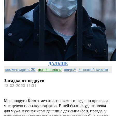
ДАЛЬШЕ
комментарии: 20
понравилось!
вверх^
к полной версии
Загадка от подруги
13-03-2020 11:31
Моя подруга Катя замечательно вяжет и недавно прислала
мне целую посылку подарков. В ней были снуд, шапочка
для мужа, вязаная карандашница для сына (ее я, правда, у
него отжала и храню там всякие свои кремики :)), а ещё то,