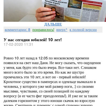
ДАЛЬШЕ
комментарии: 8
понравилось!
вверх^
к полной версии
У нас сегодня юбилей! 10 лет!
17-02-2020 11:31
Ровно 10 лет назад в 12.05 по московскому времени
появился на свет наш Даня. Не могу сказать, что ощущения
у меня, как будто это было вчера. Все-таки нет. Слишком
много всего было за это время. Но как же шустро
промчались эти 10 лет, и вот он - первый юбилей!
Крохотное существо в памперсах и одеяльце вымахало в
человека, у которого уже мой размер ноги, :) со своими
мыслями, чувствами, со своей позицией по каждому
вопросу (и ее часто фиг преодолеешь!). И уже не за таким
далеким горизонтом у этого юноши скачок во взрослую
жизнь. Смотришь и думаешь: с одной стороны хорошо,