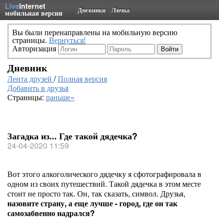
Live
Internet
Дневники
Личка
мобильная версия
Вы были перенаправлены на мобильную версию
страницы.
Вернуться!
Авторизация
Дневник
Лента друзей
/
Полная версия
Добавить в друзья
Страницы:
раньше»
Загадка из... Где такой дядечка?
24-04-2020 11:59
Вот этого алкоголического дядечку я сфотографировала в
одном из своих путешествий. Такой дядечка в этом месте
стоит не просто так. Он, так сказать, символ. Друзья,
назовите страну, а еще лучше - город, где он так
самозабвенно надрался?