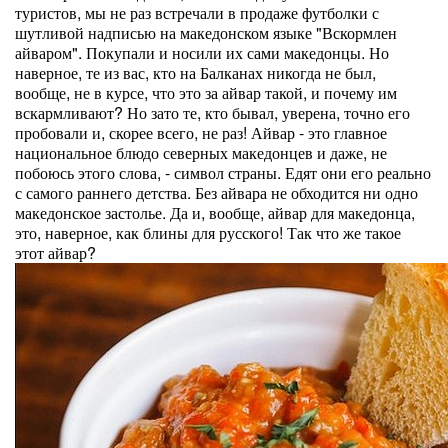
туристов, мы не раз встречали в продаже футболки с
шутливой надписью на македонском языке "Вскормлен
айваром". Покупали и носили их сами македонцы. Но
наверное, те из вас, кто на Балканах никогда не был,
вообще, не в курсе, что это за айвар такой, и почему им
вскармливают? Но зато те, кто бывал, уверена, точно его
пробовали и, скорее всего, не раз! Айвар - это главное
национальное блюдо северных македонцев и даже, не
побоюсь этого слова, - символ страны. Едят они его реально
с самого раннего детства. Без айвара не обходится ни одно
македонское застолье. Да и, вообще, айвар для македонца,
это, наверное, как блины для русского! Так что же такое
этот айвар?