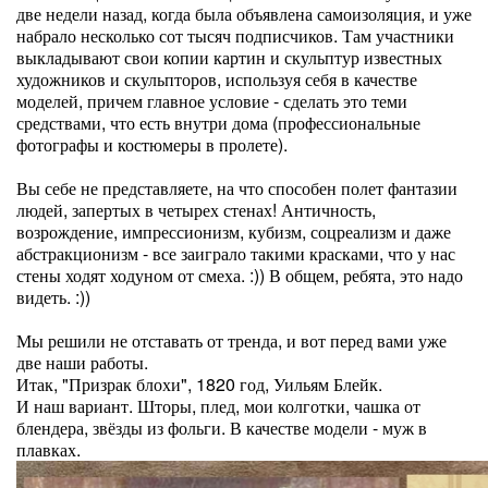
две недели назад, когда была объявлена самоизоляция, и уже
набрало несколько сот тысяч подписчиков. Там участники
выкладывают свои копии картин и скульптур известных
художников и скульпторов, используя себя в качестве
моделей, причем главное условие - сделать это теми
средствами, что есть внутри дома (профессиональные
фотографы и костюмеры в пролете).
Вы себе не представляете, на что способен полет фантазии
людей, запертых в четырех стенах! Античность,
возрождение, импрессионизм, кубизм, соцреализм и даже
абстракционизм - все заиграло такими красками, что у нас
стены ходят ходуном от смеха. :)) В общем, ребята, это надо
видеть. :))
Мы решили не отставать от тренда, и вот перед вами уже
две наши работы.
Итак, "Призрак блохи", 1820 год, Уильям Блейк.
И наш вариант. Шторы, плед, мои колготки, чашка от
блендера, звёзды из фольги. В качестве модели - муж в
плавках.