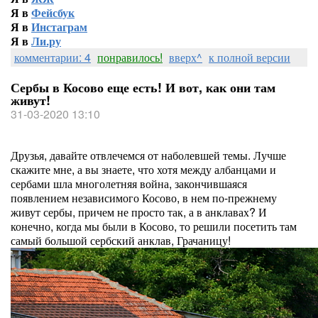
Я в
Фейсбук
Я в
Инстаграм
Я в
Ли.ру
комментарии: 4
понравилось!
вверх^
к полной версии
Сербы в Косово еще есть! И вот, как они там
живут!
31-03-2020 13:10
Друзья, давайте отвлечемся от наболевшей темы. Лучше
скажите мне, а вы знаете, что хотя между албанцами и
сербами шла многолетняя война, закончившаяся
появлением независимого Косово, в нем по-прежнему
живут сербы, причем не просто так, а в анклавах? И
конечно, когда мы были в Косово, то решили посетить там
самый большой сербский анклав, Грачаницу!