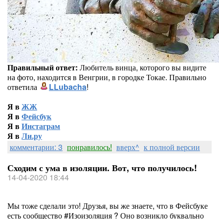
Правильный ответ:
Любитель винца, которого вы видите
на фото, находится в Венгрии, в городке Токае. Правильно
ответила
LLubacha
!
Я в
ЖЖ
Я в
Фейсбук
Я в
Инстаграм
Я в
Ли.ру
комментарии: 3
понравилось!
вверх^
к полной версии
Сходим с ума в изоляции. Вот, что получилось!
14-04-2020 18:44
Мы тоже сделали это! Друзья, вы же знаете, что в Фейсбуке
есть сообщество #Изоизоляция ? Оно возникло буквально