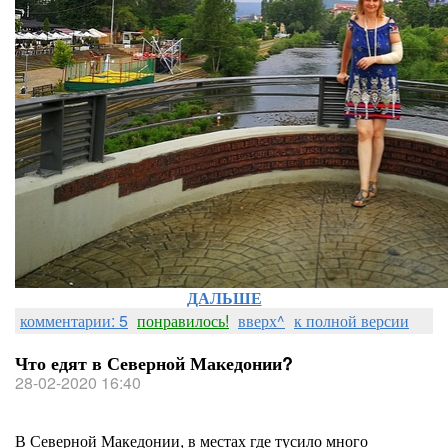
ДАЛЬШЕ
комментарии: 5
понравилось!
вверх^
к полной версии
Что едят в Северной Македонии?
28-02-2020 16:40
В Северной Македонии, в местах где тусило много