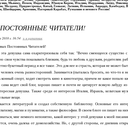
рузию, Мьянму, Йемен, Индонезию, Южную Корею, Италию, Иорданию, Литву, Финлян
ю, Молдову, Приднестровье, Китай, Гонконг, Латвию, Испанию, Андорру, Камбоджу, Вь
ю, Швейцарию, Армению, Нагорный Карабах, Румынию и немного Россию!
ПОСТОЯННЫЕ ЧИТАТЕЛИ!
 2010 г. 16:54
+ в цитатник
вых Постоянных Читателей!
 эта девушка сама охарктеризовала себя так: "Вечно смеющееся существо с
 свои чувства показывать близким, будь то любовь к друзьям, родителям. работе
тно-букетный период и все такое. Это для нее и страсть, которая не может быт
 человек очень разносторонний. Занимается (пыталась бросить, но что-то я не
 конный спорт, ходит смотреть кино в кинотеатры, причем не какое попало кин
, сама ведет свой блог, хорошо пишет и почти не цитирует всякую лабуду из
тересная девушка. Также среди ее интересов Италия, Израиль, кельтская му
ельные вещи.
кается литературой и создал собственную библиотеку. Основные его инте
льтизму, магии и пузимагии, а также философии. В своем блоге он пишет на ни
знаться, мне немного непонятно, какой интерес у этой девушки к моей писани
жется, очень далека от домохозяйства. Но, с другой стороны, ее дневник отк