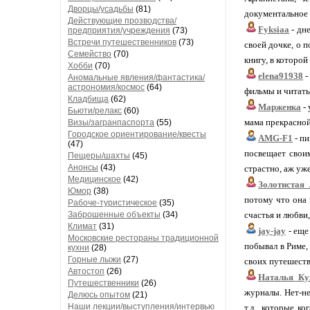
Дворцы/усадьбы
(81)
документальное к
Действующие прозводства/
Fyksiaa
- дне
предприятия/учреждения
(73)
Встречи путешественников
(73)
своей дочке, о 
Семейство
(70)
книгу, в которой 
Хобби
(70)
elena91938
-
Аномальные явления/фантастика/
астрономия/космос
(64)
фильмы и читать 
Кладбища
(62)
Марженка
- 
Бьюти/релакс
(60)
мама прекрасной
Визы/загранпаспорта
(55)
Городское ориентирование/квесты
AMG-F1
- пи
(47)
посвещает свои
Пещеры/шахты
(45)
Анонсы
(43)
страстно, аж уж
Медицинское
(42)
Золотистая
Юмор
(38)
потому что она 
Рабоче-туристическое
(35)
счастья и любви,
Заброшенные объекты
(34)
Климат
(31)
jay-jay
- еще
Московские рестораны традиционной
побывал в Риме,
кухни
(28)
Горные лыжи
(27)
своих путешестви
Автостоп
(26)
Наталья_Ку
Путешественники
(26)
журналы. Нет-не
Делюсь опытом
(21)
Наши лекции/выступления/интервью
т.д., которые к