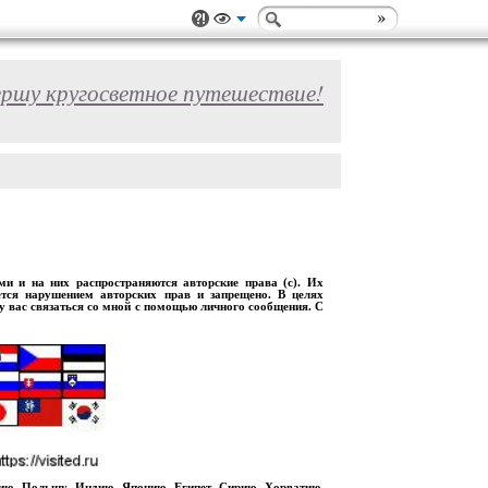
ершу кругосветное путешествие!
 и на них распространяются авторские права (с). Их
ется нарушением авторских прав и запрещено. В целях
шу вас связаться со мной с помощью личного сообщения. С
рию, Польшу, Индию, Японию, Египет, Сирию, Хорватию,