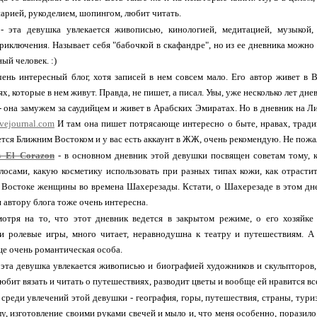
нарией, рукоделием, шопингом, любит читать.
 эта девушка увлекается живописью, кинологией, медитацией, музыкой,
риключения. Называет себя "бабочкой в скафандре", но из ее дневника можно п
ый человек. :)
ень интересный блог, хотя записей в нем совсем мало. Его автор живет в В
, которые в нем живут. Правда, не пишет, а писал. Увы, уже несколько лет дне
- она замужем за саудийцем и живет в Арабских Эмиратах. Но в дневник на Л
livejournal.com
И там она пишет потрясающе интересно о быте, нравах, тради
ется Ближним Востоком и у вас есть аккаунт в ЖЖ, очень рекомендую. Не пожа
_El_Corazon
- в основном дневник этой девушки посвящен советам тому, к
лосами, какую косметику использовать при разных типах кожи, как отрасти
 Востоке женщины во времена Шахерезады. Кстати, о Шахерезаде в этом дн
 автору блога тоже очень интересна.
отря на то, что этот дневник ведется в закрытом режиме, о его хозяйке
и ролевые игры, много читает, неравнодушна к театру и путешествиям. А 
е очень романтическая особа.
 эта девушка увлекается живописью и биографией художников и скульпторов
юбит вязать и читать о путешествиях, разводит цветы и вообще ей нравится все
 среди увлечений этой девушки - география, горы, путешествия, страны, туриз
у, изготовление своими руками свечей и мыло и, что меня особенно, поразило, 