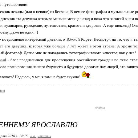
о путешествиям.
евник певицы (или о певице) из Беслана. В нем ее фотографии и музыкальные р
 дневник эта девушка открыла меньше месяца назад и пока что записей в нем н
и, кулинария, рукоделие, путешествия, красота и здоровье. А еще шоколад! Он
оему, даже не один. :)
- потрясающе интересный дневник о Южной Корее. Несмотря на то, что я та
ет его девушка, которая уже больше 7 лет живет в этой стране. А кроме то
й фотограф. Давно мне не попадались фотографии такого качества, как у нее!
saul
- блог предназначен для просвещения российских граждан по теме стра
ого планирования нашего будущего и будущего дорогих нам людей, это защит
ловать! Надеюсь, у меня вам не будет скучно!
вия
СЕННЕМУ ЯРОСЛАВЛЮ
арта 2010 г. 14:15
+ в цитатник