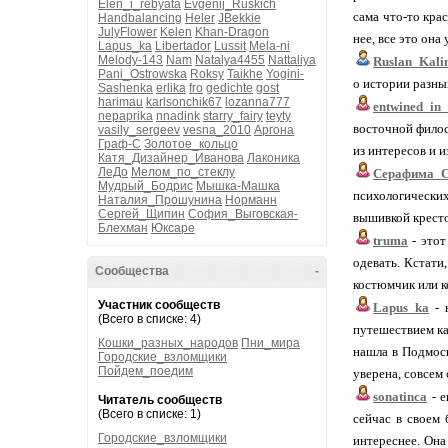
Elen_i_rebyata
Evgenij_Ruskich
сама что-то кра
Handbalancing
Heler
JBekkie
JulyFlower
Kelen
Khan-Dragon
нее, все это она 
Lapus_ka
Libertador
Lussit
Mela-ni
Melody-143
Nam
Natalya4455
Nattaliya
Ruslan_Kali
Pani_Ostrowska
Roksy
Taikhe
Yogini-
о истории разны
Sashenka
erlika
fro
gedichte
gost
harimau
karlsonchik67
lozanna777
entwined_in_
nepaprika
nnadink
starry_fairy
teyty
восточной филос
vasily_sergeev
vesna_2010
Аргона
Граф-С
Золотое_кольцо
из интересов и и
Катя_Дизайнер_Иванова
Лаконика
ЛеДо
Мелом_по_стеклу
Серафима_С
Мудрый_Бодрис
Мышка-Машка
психологических
Наталия_Прошунина
Норманн
Сергей_Щипин
София_Выговская-
вышивкой кресто
Блехман
Юксаре
truma
- этот
одевать. Кстати,
Сообщества
-
костюмчик или ко
Участник сообществ
Lapus_ka
- 
(Всего в списке: 4)
путешествием ка
Кошки_разных_народов
Пни_мира
нашла в Подмоск
Городские_взломщики
Пойдем_поедим
уверена, совсем 
sonatinca
- е
Читатель сообществ
(Всего в списке: 1)
сейчас в своем 
Городские_взломщики
интереснее. Она