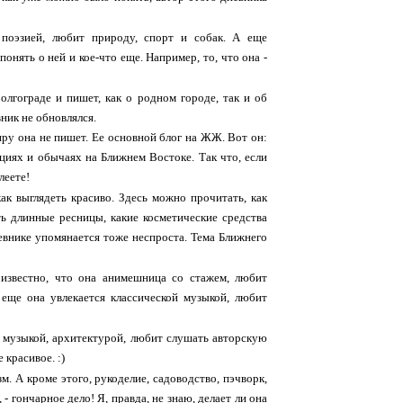
 поэзией, любит природу, спорт и собак. А еще
онять о ней и кое-что еще. Например, то, что она -
олгограде и пишет, как о родном городе, так и об
вник не обновлялся.
иру она не пишет. Ее основной блог на ЖЖ. Вот он:
циях и обычаях на Ближнем Востоке. Так что, если
леете!
ак выглядеть красиво. Здесь можно прочитать, как
ть длинные ресницы, какие косметические средства
евнике упомянается тоже неспроста. Тема Ближнего
 известно, что она анимешница со стажем, любит
еще она увлекается классической музыкой, любит
, музыкой, архитектурой, любит слушать авторскую
 красивое. :)
м. А кроме этого, рукоделие, садоводство, пэчворк,
- гончарное дело! Я, правда, не знаю, делает ли она