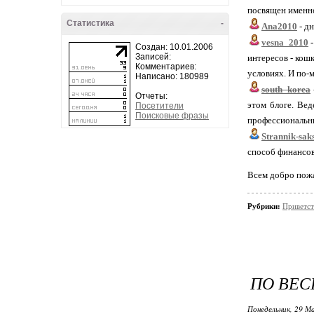
посвящен именн
Статистика
-
Ana2010
- дн
vesna_2010
-
Создан: 10.01.2006
Записей:
интересов - кошк
Комментариев:
условиях. И по-м
Написано: 180989
south_korea
Отчеты:
этом блоге. Вед
Посетители
Поисковые фразы
профессиональны
Strannik-sak
способ финансов
Всем добро пожа
Рубрики:
Приветст
ПО ВЕ
Понедельник, 29 М