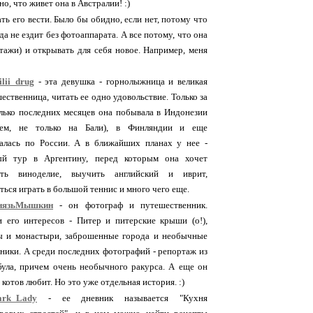
о, что живет она в Австралии! :)
ать его вести. Было бы обидно, если нет, потому что
а не ездит без фотоаппарата. А все потому, что она
ажи) и открывать для себя новое. Например, меня
lii_drug
- эта девушка - горнолыжница и великая
ественница, читать ее одно удовольствие. Только за
лько последних месяцев она побывала в Индонезии
чем, не только на Бали), в Финляндии и еще
алась по России. А в ближайших планах у нее -
ый тур в Аргентину, перед которым она хочет
ить виноделие, выучить английский и иврит,
ться играть в большой теннис и много чего еще.
нязьМышкин
- он фотограф и путешественник.
 его интересов - Питер и питерские крыши (о!),
ы и монастыри, заброшенные города и необычные
ники. А среди последних фотографий - репортаж из
ула, причем очень необычного ракурса. А еще он
 котов любит. Но это уже отдельная история. :)
ark_Lady
- ее дневник называется "Кухня