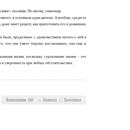
олики с песнями. По-моему, самопиар.
емного, в основном одни цитаты. А вообще, среди ее
а даже знает рецепт, как приготовить его в домашних
м была, продолжаю с удовольствием читать о ней в
го, что она умеет хорошо рассказывать, она еще и
хования жизни, поскольку страхование жизни – это
а и уверенность при любых обстоятельствах.
Комментарии
(
44
)
Нравится
Поделиться