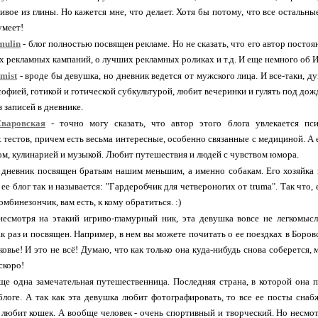
сивое из глины. Но кажется мне, что делает. Хотя бы потому, что все остальны
умеет!
mulin
- блог полностью посвящен рекламе. Но не сказать, что его автор постоя
х рекламных кампаний, о лучших рекламных роликах и т.д. И еще немного об И
mist
- вроде бы девушка, но дневник ведется от мужского лица. И все-таки, д
офией, готикой и готической субкультурой, любит вечеринки и гулять под дож
з записей в дневнике.
варовская
- точно могу сказать, что автор этого блога увлекается пси
 тестов, причем есть весьма интересные, особенно связанные с медициной. А 
м, кулинарией и музыкой. Любит путешествия и людей с чувством юмора.
 дневник посвящен братьям нашим меньшим, а именно собакам. Его хозяйка 
 ее блог так и называется: "Гардеробчик для четвероногих от truma". Так что,
мбинезончик, вам есть, к кому обратиться. :)
несмотря на этакий игриво-гламурный ник, эта девушка вовсе не легкомыс
к раз и посвящен. Например, в нем вы можете почитать о ее поездках в Боро
овье! И это не всё! Думаю, что как только она куда-нибудь снова соберется, 
скоро!
ще одна замечательная путешественница. Последняя страна, в которой она п
блоге. А так как эта девушка любит фотографировать, то все ее посты сна
 любит кошек. А вообще человек - очень спортивный и творческий. Но несмотр