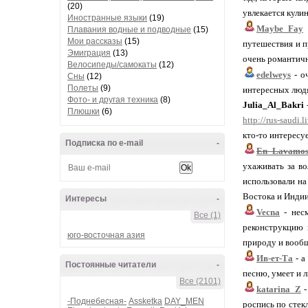
(20)
увлекается кули
Иностранные языки
(19)
Maybe_Fay
-
Плавания водные и подводные
(15)
Мои рассказы
(15)
путешествия и п
Эмиграция
(13)
очень романтичн
Велосипеды/самокаты
(12)
edelweys
- оч
Сны
(12)
Полеты
(9)
интересных людях
Фото- и другая техника
(8)
Julia_Al_Bakri
Плюшки
(6)
http://rus-saudi.
кто-то интересу
Подписка по e-mail
-
En_Lavamos
ухаживать за во
использовали на
Востока и Индии
Интересы
-
Vecna
- несм
Все (1)
реконструкцию 
юго-восточная азия
природу и вообщ
Ив-ет-Та
- а
Постоянные читатели
-
песню, умеет и л
Все (2101)
katarina_Z
-
-Поднебесная-
Assketka
DAY_MEN
роспись по стекл