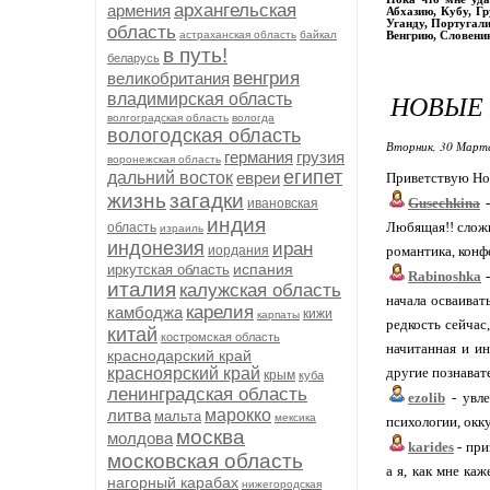
архангельская
армения
Абхазию, Кубу, Г
Уганду, Португали
область
астраханская область
байкал
Венгрию, Словени
в путь!
беларусь
венгрия
великобритания
НОВЫЕ 
владимирская область
волгоградская область
вологда
вологодская область
Вторник, 30 Марта
германия
грузия
воронежская область
египет
дальний восток
евреи
Приветствую Но
жизнь
загадки
Gusechkina
-
ивановская
индия
Любящая!! сложно
область
израиль
индонезия
иран
романтика, конфе
иордания
испания
иркутская область
Rabinoshka
-
италия
калужская область
начала осваивать
карелия
камбоджа
кижи
карпаты
редкость сейчас
китай
костромская область
начитанная и ин
краснодарский край
другие познават
красноярский край
крым
куба
ленинградская область
ezolib
- увле
литва
марокко
мальта
мексика
психологии, окку
москва
молдова
karides
- при
московская область
а я, как мне ка
нагорный карабах
нижегородская