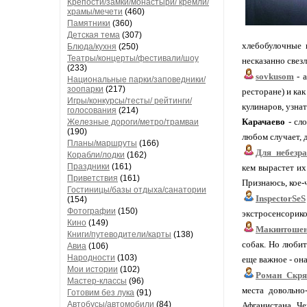
Крепости/замки/монастыри/ кремли/
храмы/мечети
(460)
Памятники
(360)
Детская тема
(307)
хлебобулочные 
Блюда/кухня
(250)
Театры/концерты/фестивали/шоу
несказанно свезло
(233)
sovkusom
- а
Национальные парки/заповедники/
зоопарки
(217)
ресторане) и ка
Игры/конкурсы/тесты/ рейтинги/
кулинаров, узнат
голосования
(214)
Карачаево
- сло
Железные дороги/метро/трамваи
(190)
любом случает, 
Планы/маршруты
(166)
Для_небезр
Корабли/лодки
(162)
Праздники
(161)
кем вырастет их
Приветствия
(161)
Признаюсь, кое-ч
Гостиницы/базы отдыха/санатории
InspectorSeS
(154)
Фотографии
(150)
экстросенсорико
Кино
(149)
Макинтоше
Книги/путеводители/карты
(138)
собак. Но любит 
Авиа
(106)
Народности
(103)
еще важное - он
Мои истории
(102)
Роман_Скря
Мастер-классы
(96)
места довольно
Готовим без лука
(91)
Автобусы/автомобили
(84)
Афганистана, Че