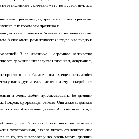
е перечисленные увлечения - это не пустой звук для
нно что-то рекламирует, просто он пишет о рекламе:
жевске, в котором сам проживает.
умаю, его автор девушка. Увлекается путешествиями,
дем. А еще очень романтическая натура, что видно и
хологией. В ее дневнике - огромное количество
еще эта девушка интересуется вязанием, декупажем,
не просто от них балдеет, она их еще очень любит
 если у вас вдруг завелся питомец и ему понадобился
ленная и очень любит путешествовать. Ее дневник
вск, Покров, Дубровицы, Быково. Она даже водопады
мы об этом обязательно узнаем. А произойдет это, я
обывала, - это Хорватия. О ней она и рассказывает
бжены фотографиями, отчего читать становится еще
я на то, что интересов у нее очень много, дневник