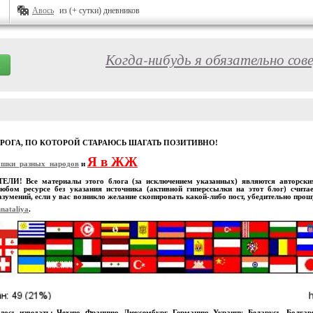
Авось
из (+ сутки) дневников
Когда-нибудь я обязательно сов
ОРОГА, ПО КОТОРОЙ СТАРАЮСЬ ШАГАТЬ ПОЗИТИВНО!
Я в ЖЖ
ошки_разных_народов
и
И! Все материалы этого блога (за исключением указанных) являются авторскими
юбом ресурсе без указания источника (активной гиперссылки на этот блог) счита
зумений, если у вас возникло желание скопировать какой-либо пост, убедительно про
nataliya
.
лось изведать: Чехию, Францию, Люксембург, Германию, Украину, Беларусь, Болга