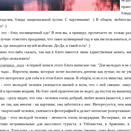
незд
прак
блюд
изделия, блюда национальной кухни. С картинками! :) В общем, любительн
! :)
 это - блог, посвященный еде! В нем вы, к примеру, прочитаете не только ра
к лучше отметить праздники, что такое кулинарный гид и как им пользоваться, 
ь, где находится музей колбаски. Да-Да, и такой есть! :)
жно что-либо сказать, так как в блоге имеется лишь единственная запись, 
добро пожаловать!
азличных_мам
- в первой записи этого блога написано так: "Для молодых и не 
 чадо... Впрочем, мамы, которые хотят воспитать дитятко как лучше, но не ув
то интересное для себя я в этом блоге нашла. В общем, если есть минутка, загл
- этот молодой человек увлекается магией и всем, что с ней связано: окку
й и прочими вещами. Но блог свой практически не ведет, да постов на вышепе
нко
- сразу видно, что она - человек очень добрый, любит кошек (кажется, у н
не так, как многие - на картинке, она заботится о них. Интересуется, чем жи
а творческий человек, увлекается фотографией и делает неплохие репортажные
бин
- этот молодой человек - личность очень незаурядная. Во-первых, он л
-таки нетривиальные для массового туриста: в Узбекистан, в Армению, в
чни и Дагестана - в детстве он жил в этих краях (можно даже фото увидеть