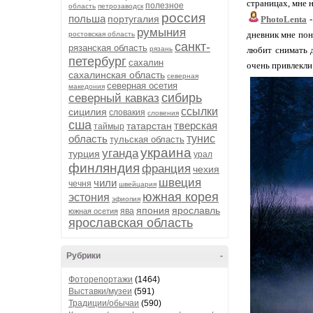
страницах, мне н
полезное
область
петрозаводск
россия
польша
португалия
PhotoLenta
-
румыния
дневник мне пон
ростовская область
санкт-
рязанская область
любит снимать 
рязань
петербург
сахалин
очень привлекли
сахалинская область
северная
северная осетия
македония
сибирь
северный кавказ
ссылки
сицилия
словакия
словения
сша
тверская
татарстан
таймыр
область
тунис
тульская область
украина
уганда
турция
урал
финляндия
франция
чехия
швеция
чили
чечня
швейцария
южная корея
эстония
эфиопия
япония
ярославль
ява
южная осетия
ярославская область
Рубрики
-
Фоторепортажи
(1464)
Выставки/музеи
(591)
Традиции/обычаи
(590)