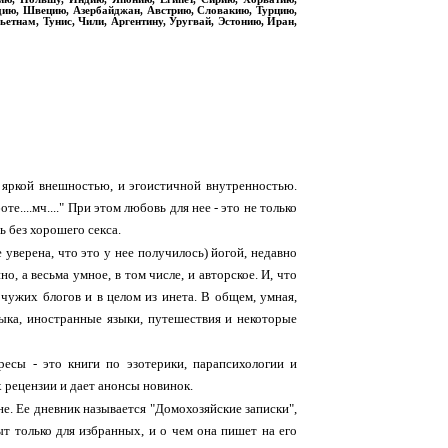
дию, Швецию, Азербайджан, Австрию, Словакию, Турцию,
етнам, Тунис, Чили, Аргентину, Уругвай, Эстонию, Иран,
 яркой внешностью, и эгоистичной внутренностью.
....мч...." При этом любовь для нее - это не только
ь без хорошего секса.
 уверена, что это у нее получилось) йогой, недавно
о, а весьма умное, в том числе, и авторское. И, что
 чужих блогов и в целом из инета. В общем, умная,
зыка, иностранные языки, путешествия и некоторые
ресы - это книги по эзотерики, парапсихологии и
х рецензии и дает анонсы новинок.
не. Ее дневник называется "Домохозяйские записки",
рыт только для избранных, и о чем она пишет на его