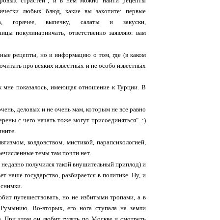
оровых страстей", и в нем можно найти рецепты
тически любых блюд, какие вы захотите: первые
а, горячее, выпечку, салаты и закуски,
ицы покулинарничать, ответственно заявляю: вам
зные рецепты, но и информацию о том, где (в каком
почитать про всяких известных и не особо известных
как мне показалось, имеющая отношение к Турции. В
очень, деловых и не очень мам, которым не все равно
ерены с чего начать тоже могут присоединяться". :)
яните.
льтизмом, колдовством, мистикой, парапсихологией,
речисленные темы там почти нет.
ее недавно получился такой внушительный приплод) и
вет наше государство, разбирается в политике. Ну, и
 снимки.
юбит путешествовать, но не избитыми тропами, а в
 Румынию. Во-вторых, его нога ступала на земли
). При этом он любит гулять по Москве и смотреть