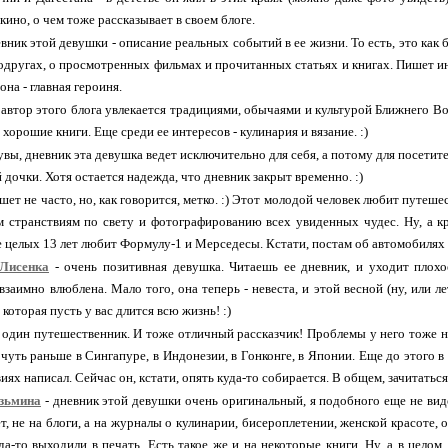
ино, о чем тоже рассказывает в своем блоге.
вник этой девушки - описание реальных событий в ее жизни. То есть, это как 
подругах, о просмотренных фильмах и прочитанных статьях и книгах. Пишет ин
она - главная героиня.
 автор этого блога увлекается традициями, обычаями и культурой Ближнего В
хорошие книги. Еще среди ее интересов - кулинария и вязание. :)
увы, дневник эта девушка ведет исключительно для себя, а потому для посетител
 дочки. Хотя остается надежда, что дневник закрыт временно. :)
шет не часто, но, как говорится, метко. :) Этот молодой человек любит путеше
м странствиям по свету и фотографированию всех увиденных чудес. Ну, а к
е целых 13 лет любит Формулу-1 и Мерседесы. Кстати, постам об автомобилях в 
_Лисенка
- очень позитивная девушка. Читаешь ее дневник, и уходит плохое
взаимно влюблена. Мало того, она теперь - невеста, и этой весной (ну, или 
 которая пусть у вас длится всю жизнь! :)
 один путешественник. И тоже отличный рассказчик! Проблемы у него тоже на
 чуть раньше в Сингапуре, в Индонезии, в Гонконге, в Японии. Еще до этого в
ях написал. Сейчас он, кстати, опять куда-то собирается. В общем, зачитаться!
зьмина
- дневник этой девушки очень оригинальный, я подобного еще не видел
т, не на блоги, а на журналы о кулинарии, бисероплетении, женской красоте, 
огда-то выходили в печать. Есть такое же и на некоторые книги. Ну, а в цело