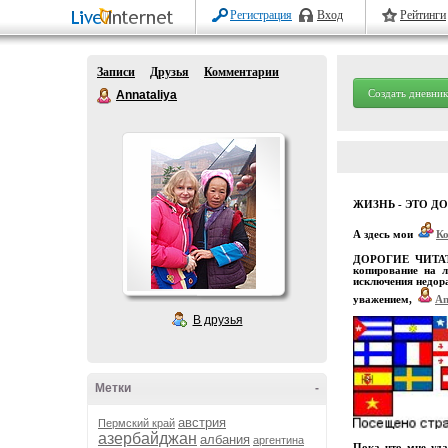
Регистрация
Вход
Рейтинги
Записи
Друзья
Комментарии
Создать дневник
Annataliya
ЖИЗНЬ - ЭТО Д
А здесь мои
К
ДОРОГИЕ ЧИТАТЕЛ
копирование на л
исключения недора
уважением,
An
В друзья
Метки
-
австрия
Пермский край
азербайджан
албания
аргентина
Пока что мне уда