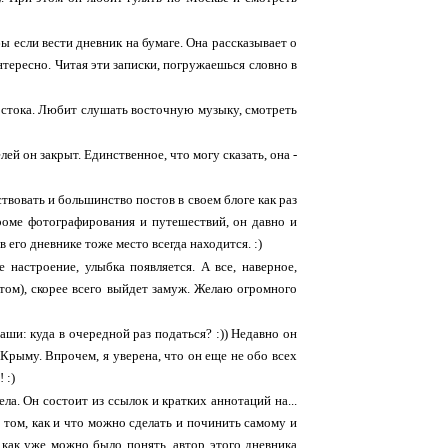
бы если вести дневник на бумаге. Она рассказывает о
тересно. Читая эти записки, погружаешься словно в
остока. Любит слушать восточную музыку, смотреть
ей он закрыт. Единственное, что могу сказать, она -
ствовать и большинство постов в своем блоге как раз
роме фотографирования и путешествий, он давно и
его дневнике тоже место всегда находится. :)
 настроение, улыбка появляется. А все, наверное,
летом), скорее всего выйдет замуж. Желаю огромного
ши: куда в очередной раз податься? :)) Недавно он
 Крыму. Впрочем, я уверена, что он еще не обо всех
 :)
а. Он состоит из ссылок и кратких аннотаций на...
о том, как и что можно сделать и починить самому и
м, как уже можно было понять, автор этого дневника