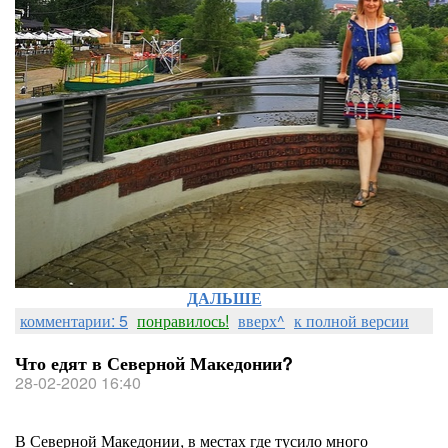
ДАЛЬШЕ
комментарии: 5
понравилось!
вверх^
к полной версии
Что едят в Северной Македонии?
28-02-2020 16:40
В Северной Македонии, в местах где тусило много