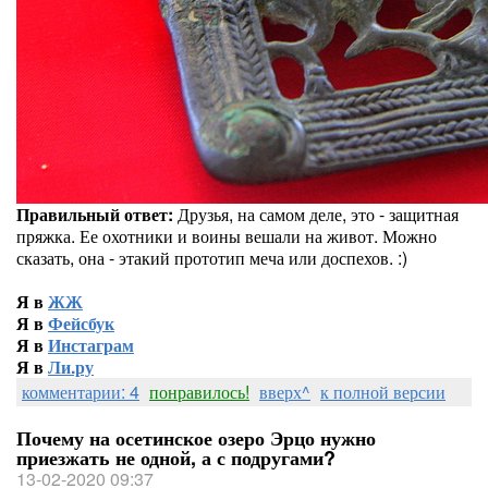
Правильный ответ:
Друзья, на самом деле, это - защитная
пряжка. Ее охотники и воины вешали на живот. Можно
сказать, она - этакий прототип меча или доспехов. :)
Я в
ЖЖ
Я в
Фейсбук
Я в
Инстаграм
Я в
Ли.ру
комментарии: 4
понравилось!
вверх^
к полной версии
Почему на осетинское озеро Эрцо нужно
приезжать не одной, а с подругами?
13-02-2020 09:37