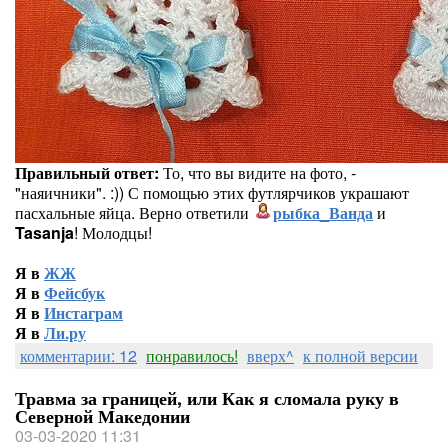
Правильный ответ:
То, что вы видите на фото, -
"наяичники". :)) С помощью этих футлярчиков украшают
пасхальные яйца. Верно ответили
рыбка_Ванда
и
Tasanja
! Молодцы!
Я в
ЖЖ
Я в
Фейсбук
Я в
Инстаграм
Я в
Ли.ру
комментарии: 12
понравилось!
вверх^
к полной версии
Травма за границей, или Как я сломала руку в
Северной Македонии
03-03-2020 11:31