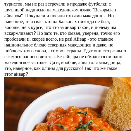
туристов, мы не раз встречали в продаже футболки с
шутливой надписью на македонском языке "Вскормлен
айваром". Покупали и носили их сами македонцы. Но
наверное, те из вас, кто на Балканах никогда не был,
вообще, не в курсе, что это за айвар такой, и почему им
вскармливают? Но зато те, кто бывал, уверена, точно его
пробовали и, скорее всего, не раз! Айвар - это главное
национальное блюдо северных македонцев и даже, не
побоюсь этого слова, - символ страны. Едят они его реально
с самого раннего детства. Без айвара не обходится ни одно
македонское застолье. Да и, вообще, айвар для македонца,
это, наверное, как блины для русского! Так что же такое
этот айвар?