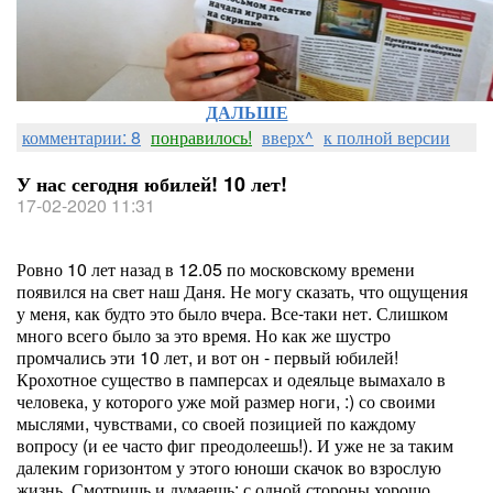
ДАЛЬШЕ
комментарии: 8
понравилось!
вверх^
к полной версии
У нас сегодня юбилей! 10 лет!
17-02-2020 11:31
Ровно 10 лет назад в 12.05 по московскому времени
появился на свет наш Даня. Не могу сказать, что ощущения
у меня, как будто это было вчера. Все-таки нет. Слишком
много всего было за это время. Но как же шустро
промчались эти 10 лет, и вот он - первый юбилей!
Крохотное существо в памперсах и одеяльце вымахало в
человека, у которого уже мой размер ноги, :) со своими
мыслями, чувствами, со своей позицией по каждому
вопросу (и ее часто фиг преодолеешь!). И уже не за таким
далеким горизонтом у этого юноши скачок во взрослую
жизнь. Смотришь и думаешь: с одной стороны хорошо,