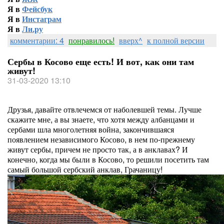
Я в
Фейсбук
Я в
Инстаграм
Я в
Ли.ру
комментарии: 4
понравилось!
вверх^
к полной версии
Сербы в Косово еще есть! И вот, как они там
живут!
31-03-2020 13:10
Друзья, давайте отвлечемся от наболевшей темы. Лучше
скажите мне, а вы знаете, что хотя между албанцами и
сербами шла многолетняя война, закончившаяся
появлением независимого Косово, в нем по-прежнему
живут сербы, причем не просто так, а в анклавах? И
конечно, когда мы были в Косово, то решили посетить там
самый большой сербский анклав, Грачаницу!