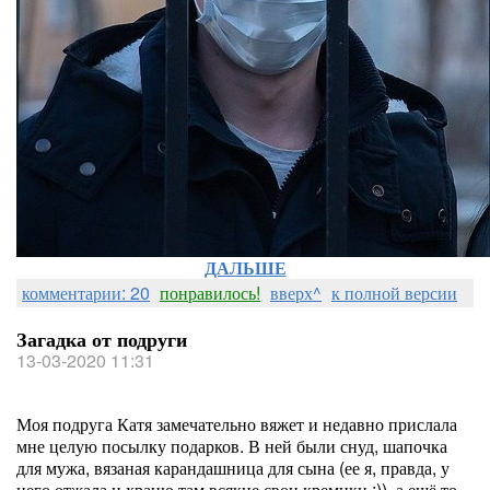
ДАЛЬШЕ
комментарии: 20
понравилось!
вверх^
к полной версии
Загадка от подруги
13-03-2020 11:31
Моя подруга Катя замечательно вяжет и недавно прислала
мне целую посылку подарков. В ней были снуд, шапочка
для мужа, вязаная карандашница для сына (ее я, правда, у
него отжала и храню там всякие свои кремики :)), а ещё то,