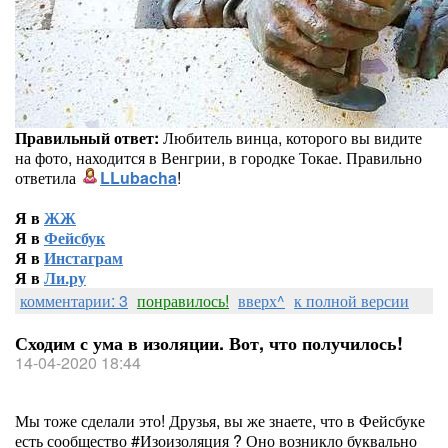
Правильный ответ:
Любитель винца, которого вы видите
на фото, находится в Венгрии, в городке Токае. Правильно
ответила
LLubacha
!
Я в
ЖЖ
Я в
Фейсбук
Я в
Инстаграм
Я в
Ли.ру
комментарии: 3
понравилось!
вверх^
к полной версии
Сходим с ума в изоляции. Вот, что получилось!
14-04-2020 18:44
Мы тоже сделали это! Друзья, вы же знаете, что в Фейсбуке
есть сообщество #Изоизоляция ? Оно возникло буквально