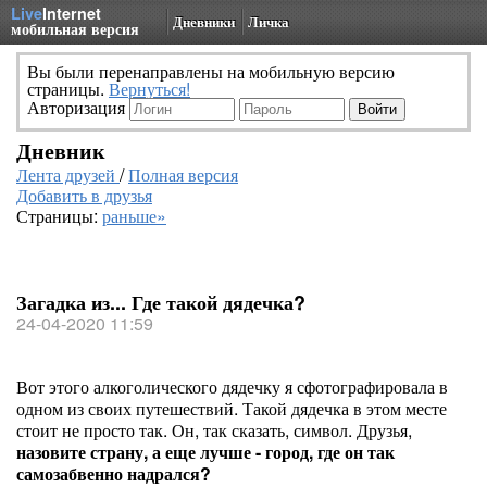
Live
Internet
Дневники
Личка
мобильная версия
Вы были перенаправлены на мобильную версию
страницы.
Вернуться!
Авторизация
Дневник
Лента друзей
/
Полная версия
Добавить в друзья
Страницы:
раньше»
Загадка из... Где такой дядечка?
24-04-2020 11:59
Вот этого алкоголического дядечку я сфотографировала в
одном из своих путешествий. Такой дядечка в этом месте
стоит не просто так. Он, так сказать, символ. Друзья,
назовите страну, а еще лучше - город, где он так
самозабвенно надрался?