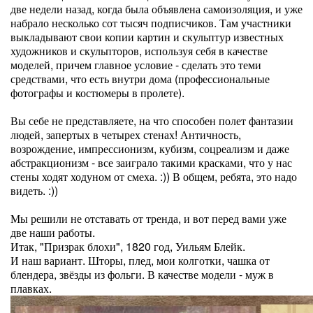
две недели назад, когда была объявлена самоизоляция, и уже
набрало несколько сот тысяч подписчиков. Там участники
выкладывают свои копии картин и скульптур известных
художников и скульпторов, используя себя в качестве
моделей, причем главное условие - сделать это теми
средствами, что есть внутри дома (профессиональные
фотографы и костюмеры в пролете).
Вы себе не представляете, на что способен полет фантазии
людей, запертых в четырех стенах! Античность,
возрождение, импрессионизм, кубизм, соцреализм и даже
абстракционизм - все заиграло такими красками, что у нас
стены ходят ходуном от смеха. :)) В общем, ребята, это надо
видеть. :))
Мы решили не отставать от тренда, и вот перед вами уже
две наши работы.
Итак, "Призрак блохи", 1820 год, Уильям Блейк.
И наш вариант. Шторы, плед, мои колготки, чашка от
блендера, звёзды из фольги. В качестве модели - муж в
плавках.