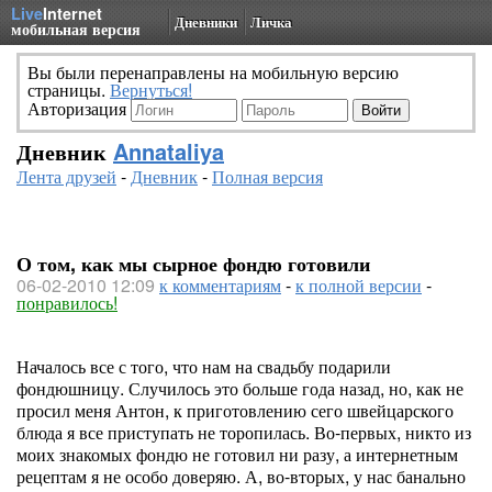
Live
Internet
Дневники
Личка
мобильная версия
Вы были перенаправлены на мобильную версию
страницы.
Вернуться!
Авторизация
Дневник
Annataliya
Лента друзей
-
Дневник
-
Полная версия
О том, как мы сырное фондю готовили
06-02-2010 12:09
к комментариям
-
к полной версии
-
понравилось!
Началось все с того, что нам на свадьбу подарили
фондюшницу. Случилось это больше года назад, но, как не
просил меня Антон, к приготовлению сего швейцарского
блюда я все приступать не торопилась. Во-первых, никто из
моих знакомых фондю не готовил ни разу, а интернетным
рецептам я не особо доверяю. А, во-вторых, у нас банально