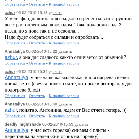
Обратиться
-
Ответить
-
К полной версии
06-02-2010-15:13
удалить
azhur
У меня фондюшница для сладкого и рецепты в инструкции
все с растопленным шоколадом. Тоже подарили года 3
назад, но я пока так и не освоила...
Надо будет собраться с силами и опробовать...
Обратиться
-
Ответить
-
К полной версии
06-02-2010-15:22
удалить
Annataliya
azhur
, а она для сладкого как-то отличается от обычной?
Обратиться
-
Ответить
-
К полной версии
06-02-2010-15:34
удалить
azhur
Annataliya
, у нее чашечка маленькая и для нагрева свечка
прилагается (свечка похожа на те, которые в ресторанах для
подогрева блюд)
Обратиться
-
Ответить
-
К полной версии
06-02-2010-15:40
удалить
Annataliya
azhur
, понятно. Антонина, ждем от Вас отчета теперь. :))
Обратиться
-
Ответить
-
К полной версии
06-02-2010-15:53
удалить
deadly_nightshade
Annataliya
, у нас есть горелка) снимем с плиты -
переставим на маленький огонь на горелку)