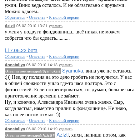
ужин. Вино ведь осталось. И не обязательно с друзьями.
Можно вдвоем...
Обратиться
-
Ответить
-
К полной версии
06-02-2010-13:21
удалить
Azizti
у меня у подруги фондюшница....всё никак не можем
собратся что бы сделать...........
LI 7.05.22 beta
Обратиться
-
Ответить
-
К полной версии
06-02-2010-14:18
удалить
Annataliya
Syamuka
, вина уже не осталось.
Ответ на комментарий Syamuka
#
:))) Нее, ну полдня на это дело гробить не получится. У нас
в общей сложности ушло где-то часа полтора. Это с
фотосессией. Если потренироваться, то, думаю, больше часа
приготовление времени не займет.
Ну, и конечно, Александра Иваныча очень жалко. Сыр,
когда застыл, намертво прилип к фондюшнице. Не знаю,
как он ее потом отмыл. :))
Обратиться
-
Ответить
-
К полной версии
06-02-2010-14:19
удалить
Annataliya
Azizti
, хихи, напиши потом, как
Ответ на комментарий Azizti
#