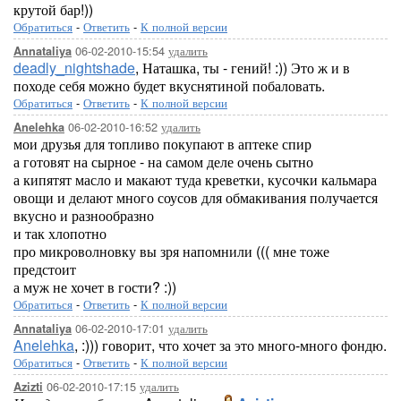
крутой бар!))
Обратиться
-
Ответить
-
К полной версии
06-02-2010-15:54
удалить
Annataliya
deadly_nightshade
, Наташка, ты - гений! :)) Это ж и в
походе себя можно будет вкуснятиной побаловать.
Обратиться
-
Ответить
-
К полной версии
06-02-2010-16:52
удалить
Anelehka
мои друзья для топливо покупают в аптеке спир
а готовят на сырное - на самом деле очень сытно
а кипятят масло и макают туда креветки, кусочки кальмара
овощи и делают много соусов для обмакивания получается
вкусно и разнообразно
и так хлопотно
про микроволновку вы зря напомнили ((( мне тоже
предстоит
а муж не хочет в гости? :))
Обратиться
-
Ответить
-
К полной версии
06-02-2010-17:01
удалить
Annataliya
Anelehka
, :))) говорит, что хочет за это много-много фондю.
Обратиться
-
Ответить
-
К полной версии
06-02-2010-17:15
удалить
Azizti