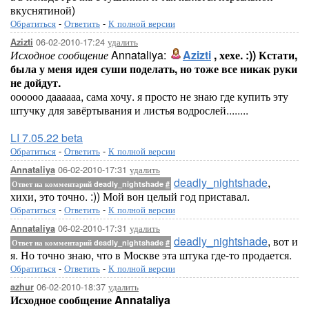
вкуснятиной)
Обратиться
-
Ответить
-
К полной версии
06-02-2010-17:24
удалить
Azizti
Исходное сообщение
Annataliya:
Azizti
, хехе. :)) Кстати,
была у меня идея суши поделать, но тоже все никак руки
не дойдут.
оооооо даааааа, сама хочу. я просто не знаю где купить эту
штучку для завёртывания и листья водрослей........
LI 7.05.22 beta
Обратиться
-
Ответить
-
К полной версии
06-02-2010-17:31
удалить
Annataliya
deadly_nightshade
,
Ответ на комментарий deadly_nightshade
#
хихи, это точно. :)) Мой вон целый год приставал.
Обратиться
-
Ответить
-
К полной версии
06-02-2010-17:31
удалить
Annataliya
deadly_nightshade
, вот и
Ответ на комментарий deadly_nightshade
#
я. Но точно знаю, что в Москве эта штука где-то продается.
Обратиться
-
Ответить
-
К полной версии
06-02-2010-18:37
удалить
azhur
Исходное сообщение Annataliya