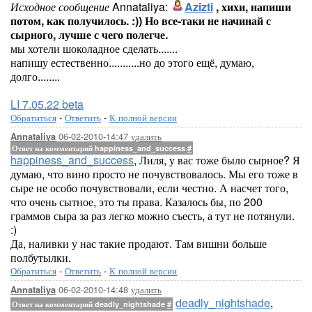
Исходное сообщение
Annataliya:
Azizti
, хихи, напиши
потом, как получилось. :)) Но все-таки не начинай с
сырного, лучше с чего полегче.
мы хотели шоколадное сделать.......
напишу естественно...........но до этого ещё, думаю,
долго........
LI 7.05.22 beta
Обратиться
-
Ответить
-
К полной версии
06-02-2010-14:47
удалить
Annataliya
Ответ на комментарий happiness_and_success
#
happiness_and_success
, Лиля, у вас тоже было сырное? Я
думаю, что вино просто не почувствовалось. Мы его тоже в
сыре не особо почувствовали, если честно. А насчет того,
что очень сытное, это ты права. Казалось бы, по 200
граммов сыра за раз легко можно съесть, а тут не потянули.
:)
Да, наливки у нас такие продают. Там вишни больше
полбутылки.
Обратиться
-
Ответить
-
К полной версии
06-02-2010-14:48
удалить
Annataliya
deadly_nightshade
,
Ответ на комментарий deadly_nightshade
#