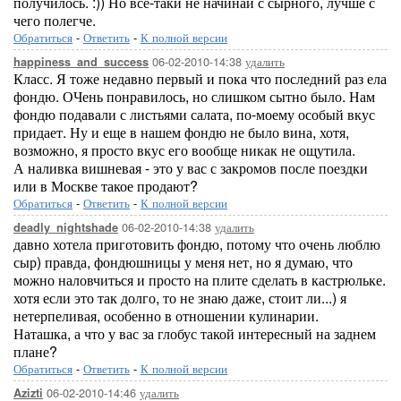
получилось. :)) Но все-таки не начинай с сырного, лучше с
чего полегче.
Обратиться
-
Ответить
-
К полной версии
06-02-2010-14:38
удалить
happiness_and_success
Класс. Я тоже недавно первый и пока что последний раз ела
фондю. ОЧень понравилось, но слишком сытно было. Нам
фондю подавали с листьями салата, по-моему особый вкус
придает. Ну и еще в нашем фондю не было вина, хотя,
возможно, я просто вкус его вообще никак не ощутила.
А наливка вишневая - это у вас с закромов после поездки
или в Москве такое продают?
Обратиться
-
Ответить
-
К полной версии
06-02-2010-14:38
удалить
deadly_nightshade
давно хотела приготовить фондю, потому что очень люблю
сыр) правда, фондюшницы у меня нет, но я думаю, что
можно наловчиться и просто на плите сделать в кастрюльке.
хотя если это так долго, то не знаю даже, стоит ли...) я
нетерпеливая, особенно в отношении кулинарии.
Наташка, а что у вас за глобус такой интересный на заднем
плане?
Обратиться
-
Ответить
-
К полной версии
06-02-2010-14:46
удалить
Azizti