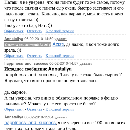
Наташ, я не уверена, что на плите будет то же самое, потому
что после снятия с плиты сыр очень быстро застывает и его
надо подогревать. Конечно, как вариант, можно есть прямо
сразу с плиты. :))
Глобус - это бар, Нат. :))
Обратиться
-
Ответить
-
К полной версии
06-02-2010-14:50
удалить
Annataliya
Azizti
, да ладно, я вон тоже долго
Ответ на комментарий Azizti
#
зрела. :))
Обратиться
-
Ответить
-
К полной версии
06-02-2010-14:57
удалить
happiness_and_success
Исходное сообщение Annataliya
happiness_and_success , Лиля, у вас тоже было сырное?
Я думаю, что вино просто не почувствовалось.
да, сырное.
А ты уверена, что вино в обязательном порядке в фондю
наливают? Может, у нас его просто не было?
Обратиться
-
Ответить
-
К полной версии
06-02-2010-15:04
удалить
Annataliya
happiness_and_success
, я не уверена а все 100, но во всех
рецептах, которые читала, оно было.