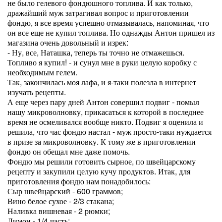
не было гелевого фондюшного топлива. И как только,
дражайший муж затрагивал вопрос и приготовлении
фондю, я все время успешно отмазывалась, напоминая, что
он все еще не купил топлива. Но однажды Антон пришел из
магазина очень довольный и изрек:
- Ну, все, Наташка, теперь ты точно не отмажешься.
Топливо я купил! - и сунул мне в руки целую коробку с
необходимым гелем.
Так, закончилась моя лафа, и я-таки полезла в интернет
изучать рецепты.
А еще через пару дней Антон совершил подвиг - помыл
нашу микроволновку, прикасаться к которой в последнее
время не осмеливался вообще никто. Подвиг я оценила и
решила, что час фондю настал - муж просто-таки нуждается
в призе за микроволновку. К тому же в приготовлении
фондю он обещал мне даже помочь.
Фондю мы решили готовить сырное, по швейцарскому
рецепту и закупили целую кучу продуктов. Итак, для
приготовления фондю нам понадобилось:
Сыр швейцарский - 600 граммов;
Вино белое сухое - 2/3 стакана;
Наливка вишневая - 2 рюмки;
Лимон - 1/4 часть;