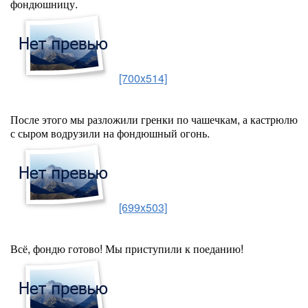
фондюшницу.
[700x514]
После этого мы разложили гренки по чашечкам, а кастрюлю
с сыром водрузили на фондюшный огонь.
[699x503]
Всё, фондю готово! Мы приступили к поеданию!