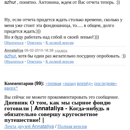
azhur , понятно. Антонина, ждем от Вас отчета теперь. :))
Ну, если отчета придется ждать столько времени, сколько у
меня уже стоит эта фондюшница, то..... в общем, долго
придется ждать:)))
Но я буду работать над собой и своей ленью!:)))
Обратиться
-
Ответить
-
К полной версии
06-02-2010-18:38
удалить
Annataliya
azhur
, хотя бы один раз желательно посудину опробовать. :))
Обратиться
-
Ответить
-
К полной версии
Комментарии (99):
«первая
«назад
вперёд»
последняя»
вверх^
Вы сейчас не можете прокомментировать это сообщение.
Дневник О том, как мы сырное фондю
готовили | Annataliya - Когда-нибудь я
обязательно совершу кругосветное
путешествие! |
Лента друзей Annataliya
/
Полная версия