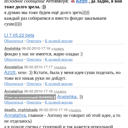
Исходное сообщение
Annataliya:
Azizti
, да ладно, я вон
тоже долго зрела. :))
я думаю мы тоже будем ещё долго зреть)))))
каждый раз собираемся и вместо фондю заказываем
суши)))))
LI 7.05.22 beta
Обратиться
-
Ответить
-
К полной версии
06-02-2010-17:16
удалить
Anelehka
фондю у нас не имеется, жарю оладьи :)
Обратиться
-
Ответить
-
К полной версии
06-02-2010-17:17
удалить
Annataliya
Azizti
, хехе. :)) Кстати, была у меня идея суши поделать, но
тоже все никак руки не дойдут.
Обратиться
-
Ответить
-
К полной версии
06-02-2010-17:18
удалить
Annataliya
Anelehka
, :))
Ответ на комментарий Anelehka
#
Обратиться
-
Ответить
-
К полной версии
06-02-2010-17:19
удалить
deadly_nightshade
Annataliya
, главное - Антону не говорит об этой идее, а то
не отделаюсь)
а в походе гречка с тушенкой и так кажется нереальной