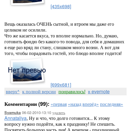
[435x698]
Вещь оказалась ОЧЕНЬ сытной, и втроем мы даже его
целиком не осилили.
Что же касается вкуса, то вполне нормально. Но, думаю,
готовить фондю без какого-то повода, для себя и домашних
я еще раз вряд ли стану, слишком много возни. А вот для
того, чтобы порадовать гостей, это блюдо вполне годится!
[699x681]
вверх^
к полной версии
понравилось!
в evernote
Комментарии (99):
«первая
«назад
вперёд»
последняя»
06-02-2010-13:10
удалить
Syamuka
Annataliya
, Ну и что, что долго готовится... К этому
вопросу нужно подойти, как к празднику! Не спешить.
Посвятить большую часть дня! А вечером - праздничный