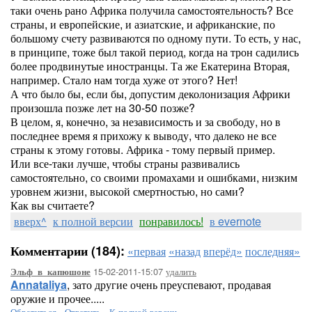
таки очень рано Африка получила самостоятельность? Все
страны, и европейские, и азиатские, и африканские, по
большому счету развиваются по одному пути. То есть, у нас,
в принципе, тоже был такой период, когда на трон садились
более продвинутые иностранцы. Та же Екатерина Вторая,
например. Стало нам тогда хуже от этого? Нет!
А что было бы, если бы, допустим деколонизация Африки
произошла позже лет на 30-50 позже?
В целом, я, конечно, за независимость и за свободу, но в
последнее время я прихожу к выводу, что далеко не все
страны к этому готовы. Африка - тому первый пример.
Или все-таки лучше, чтобы страны развивались
самостоятельно, со своими промахами и ошибками, низким
уровнем жизни, высокой смертностью, но сами?
Как вы считаете?
вверх^
к полной версии
понравилось!
в evernote
Комментарии (184):
«первая
«назад
вперёд»
последняя»
15-02-2011-15:07
удалить
Эльф_в_капюшоне
Annataliya
, зато другие очень преуспевают, продавая
оружие и прочее.....
Обратиться
-
Ответить
-
К полной версии