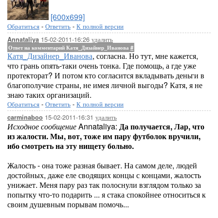
[600x699]
Обратиться
-
Ответить
-
К полной версии
15-02-2011-16:26
удалить
Annataliya
Ответ на комментарий Катя_Дизайнер_Иванова
#
Катя_Дизайнер_Иванова
, согласна. Но тут, мне кажется,
что грань опять-таки очень тонка. Где помощь, а где уже
протекторат? И потом кто согласится вкладывать деньги в
благополучие страны, не имея личной выгоды? Катя, я не
знаю таких организаций.
Обратиться
-
Ответить
-
К полной версии
15-02-2011-16:31
удалить
carminaboo
Исходное сообщение
Annataliya:
Да получается, Лар, что
из жалости. Мы, вот, тоже им пару футболок вручили,
ибо смотреть на эту нищету больно.
Жалость - она тоже разная бывает. На самом деле, людей
достойных, даже еле сводящих концы с концами, жалость
унижает. Меня пару раз так полоснули взглядом только за
попытку что-то подарить ... я стака спокойнее относиться к
своим душевным порывам помочь...