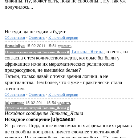
хижины. Ну, может быть, пока не способны... Ну, так уж
получилось...
Не суди, да не судимы будете.
Обратиться
-
Ответить
-
К полной версии
15-02-2011-15:51
удалить
Annataliya
Татьяна_Ясина
, то есть, ты
Ответ на комментарий Татьяна_Ясина
#
согласна с тем количеством жертв, которые бы были у
африканцев из-за их маразматических религиозных
предрассудков, не вмешайся белые?
Татьян, только давай с точки зрения логики, а не
христианства. Тем более, что я уже - практически стала
атеистом.
Обратиться
-
Ответить
-
К полной версии
15-02-2011-15:54
удалить
julycaesar
Ответ на комментарий Татьяна_Ясина
#
Исходное сообщение Татьяна_Ясина
Исходное сообщение julycaesar
Я - расист. Подданные всевозможных африканских царьков
не способны построить ничего сложнее тростниковой
хижины. Ну, может быть, пока не способны... Ну, так уж