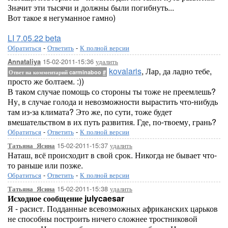
Значит эти тысячи и должны были погибнуть...
Вот такое я негуманное гамно)
LI 7.05.22 beta
Обратиться
-
Ответить
-
К полной версии
15-02-2011-15:36
удалить
Annataliya
kovalaris
, Лар, да ладно тебе,
Ответ на комментарий carminaboo
#
просто же болтаем. :))
В таком случае помощь со стороны ты тоже не преемлешь?
Ну, в случае голода и невозможности вырастить что-нибудь
там из-за климата? Это же, по сути, тоже будет
вмешательством в их путь развития. Где, по-твоему, грань?
Обратиться
-
Ответить
-
К полной версии
15-02-2011-15:37
удалить
Татьяна_Ясина
Наташ, всё происходит в свой срок. Никогда не бывает что-
то раньше или позже.
Обратиться
-
Ответить
-
К полной версии
15-02-2011-15:38
удалить
Татьяна_Ясина
Исходное сообщение julycaesar
Я - расист. Подданные всевозможных африканских царьков
не способны построить ничего сложнее тростниковой