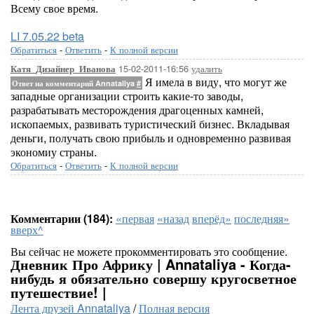
Всему свое время.
LI 7.05.22 beta
Обратиться
-
Ответить
-
К полной версии
15-02-2011-16:56
удалить
Катя_Дизайнер_Иванова
Я имела в виду, что могут же
Ответ на комментарий Annataliya
#
западные организации строить какие-то заводы,
разрабатывать месторождения драгоценных камней,
ископаемых, развивать туристический бизнес. Вкладывая
деньги, получать свою прибыль и одновременно развивая
экономиу страны.
Обратиться
-
Ответить
-
К полной версии
Комментарии (184):
«первая
«назад
вперёд»
последняя»
вверх^
Вы сейчас не можете прокомментировать это сообщение.
Дневник Про Африку | Annataliya - Когда-
нибудь я обязательно совершу кругосветное
путешествие! |
Лента друзей Annataliya
/
Полная версия