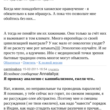
Когда мне понадобится ханжеское нравоучение - я
обязательно к вам обращусь. А пока что позвольте мне
обойтись без них...
А тогда не пеняйте им их хижинами. Они только за счёт них
и выживают в том климате. Много европейцы со своей
цивилизацией выиграли? У нас мало от онкологии уходят?
И не расисту мне рот затыкать)))) Этнологию изучайте. И не
просто тупо, а вдумчиво. Ибо с медицинской точки зрения
бытовые традиции очень многое могут объяснить.
Обратиться
-
Ответить
-
К полной версии
15-02-2011-16:54
удалить
carminaboo
Исходное сообщение
Annataliya:
Я провожу аналогию с каннибализмом, ежели что..
Нат, извини, но неправильные ты проводишь параллели)
Я понимаю, у тебе сейчас все горит, по свежим эмоциям, я
же рассуждаю олее абстрактно. Поэтому мне и смешны
рассуждения ( не твои ежеличо), как надо "навести" порядок
в Индии, как надо сгладить кастовые различия и прочая...