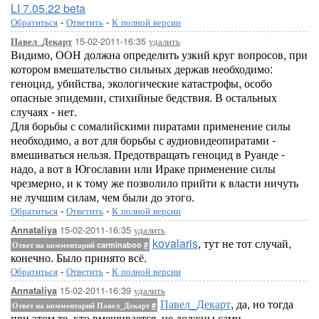
LI 7.05.22 beta
Обратиться
-
Ответить
-
К полной версии
15-02-2011-16:35
удалить
Павел_Декарт
Видимо, ООН должна определить узкий круг вопросов, при
котором вмешательство сильных держав необходимо:
геноцид, убийства, экологические катастрофы, особо
опасные эпидемии, стихийные бедствия. В остальных
случаях - нет.
Для борьбы с сомалийскими пиратами применение силы
необходимо, а вот для борьбы с аудиовидеопиратами -
вмешиваться нельзя. Предотвращать геноцид в Руанде -
надо, а вот в Югославии или Ираке применение силы
чрезмерно, и к тому же позволило прийти к власти ничуть
не лучшим силам, чем были до этого.
Обратиться
-
Ответить
-
К полной версии
15-02-2011-16:35
удалить
Annataliya
kovalaris
, тут не тот случай,
Ответ на комментарий carminaboo
#
конечно. Было принято всё.
Обратиться
-
Ответить
-
К полной версии
15-02-2011-16:39
удалить
Annataliya
Павел_Декарт
, да, но тогда
Ответ на комментарий Павел_Декарт
#
при этом те, кто вмешивается, не должны сами