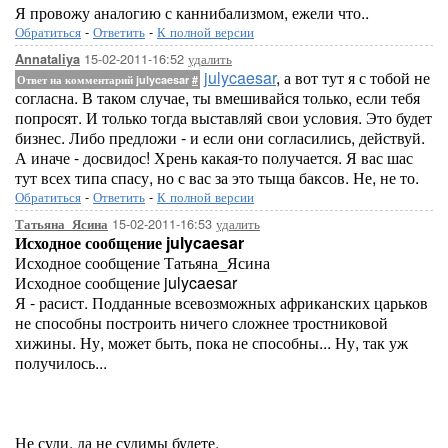
Я провожу аналогию с каннибализмом, ежели что..
Обратиться
-
Ответить
-
К полной версии
15-02-2011-16:52
удалить
Annataliya
julycaesar
, а вот тут я с тобой не
Ответ на комментарий julycaesar
#
согласна. В таком случае, ты вмешивайся только, если тебя
попросят. И только тогда выставляй свои условия. Это будет
бизнес. Либо предложи - и если они согласились, действуй.
А иначе - досвидос! Хрень какая-то получается. Я вас шас
тут всех типа спасу, но с вас за это тыща баксов. Не, не то.
Обратиться
-
Ответить
-
К полной версии
15-02-2011-16:53
удалить
Татьяна_Ясина
Исходное сообщение julycaesar
Исходное сообщение Татьяна_Ясина
Исходное сообщение julycaesar
Я - расист. Подданные всевозможных африканских царьков
не способны построить ничего сложнее тростниковой
хижины. Ну, может быть, пока не способны... Ну, так уж
получилось...
Не суди, да не судимы будете.