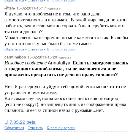
15-02-2011-15:17
удалить
-Ptah-
Я думаю, что проблема не в том, что рано дали
самостоятельность, а в климате. В такой жаре люди не хотят
работать, зачем если можно сорвать банан, срубить кокос и
ты сыт и доволен?
Может слегка категорично, но мне кажется это так. Было бы
у нас потеплее, у нас было бы то же самое.
Обратиться
-
Ответить
-
К полной версии
15-02-2011-15:20
удалить
carminaboo
Исходное сообщение
Annataliya:
Если ты заведомо знаешь
о традициях каннибализма, ты не вмешаешься и не
прикажешь прекратить сие дело по праву сильного?
Нет. Я развернусь и уйду к себе домой, если меня что-то не
устраивает в чужом доме.
Во всяком случае, попытаюсь объяснить свою позицию
(если не сожрут), но запрещать лишь из соображений права
сильного...имея за спиной взвод с ружьями...нет.
LI 7.05.22 beta
Обратиться
-
Ответить
-
К полной версии