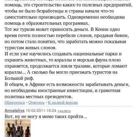
помощь, это строительство каких-то полезных предприятий,
чтобы не было безработицы и страны начали что-то
самостоятельно производить. Одновременно необходима
помощь в образовательных программах.
Тот же туризм может приносить деньги. В Кении одно
время почти полностью перебили слонов, продавая бивни,
но потом стало понятно, что заработать можно показывая
туристам живых слонов.
И если уже научились создавать национальные парки и
охранять животных, то кораллы и морская фауна плохо
охраняется, продолжается ловля тралами, которые ломают
кораллы... А сколько бы могло приезжать туристов на
Большой риф.
В общем, в Африке есть возможности зарабатывать деньги,
но необходимы иностранные инвестиции, и грамотная
политика местных президентов.
Обратиться
-
Ответить
-
К полной версии
15-02-2011-16:24
удалить
Annataliya
Вот, ну не могу я мимо таких пройти...