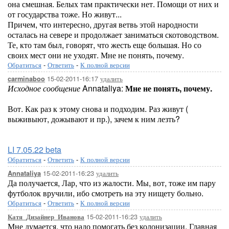
она смешная. Белых там практически нет. Помощи от них и
от государства тоже. Но живут...
Причем, что интересно, другая ветвь этой народности
осталась на севере и продолжает заниматься скотоводством.
Те, кто там был, говорят, что жесть еще большая. Но со
своих мест они не уходят. Мне не понять, почему.
Обратиться
-
Ответить
-
К полной версии
15-02-2011-16:17
удалить
carminaboo
Исходное сообщение
Annataliya:
Мне не понять, почему.
Вот. Как раз к этому снова и подходим. Раз живут (
выживыют, дожывают и пр.), зачем к ним лезть?
LI 7.05.22 beta
Обратиться
-
Ответить
-
К полной версии
15-02-2011-16:23
удалить
Annataliya
Да получается, Лар, что из жалости. Мы, вот, тоже им пару
футболок вручили, ибо смотреть на эту нищету больно.
Обратиться
-
Ответить
-
К полной версии
15-02-2011-16:23
удалить
Катя_Дизайнер_Иванова
Мне думается, что надо помогать без колонизации. Главная