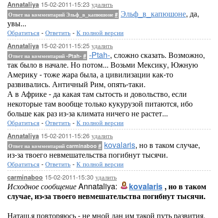
15-02-2011-15:23
удалить
Annataliya
Эльф_в_капюшоне
, да,
Ответ на комментарий Эльф_в_капюшоне
#
увы...
Обратиться
-
Ответить
-
К полной версии
15-02-2011-15:25
удалить
Annataliya
-Ptah-
, сложно сказать. Возможно,
Ответ на комментарий -Ptah-
#
так было в начале. Но потом... Возьми Мексику, Южную
Америку - тоже жара была, а цивилизации как-то
развивались. Античный Рим, опять-таки.
А в Африке - да какая там сытость и довольство, если
некоторые там вообще только кукурузой питаются, ибо
больше как раз из-за климата ничего не растет...
Обратиться
-
Ответить
-
К полной версии
15-02-2011-15:26
удалить
Annataliya
kovalaris
, но в таком случае,
Ответ на комментарий carminaboo
#
из-за твоего невмешательства погибнут тысячи.
Обратиться
-
Ответить
-
К полной версии
15-02-2011-15:30
удалить
carminaboo
Исходное сообщение
Annataliya:
kovalaris
, но в таком
случае, из-за твоего невмешательства погибнут тысячи.
Наташ,я повторяюсь - не мной дан им такой путь развития.