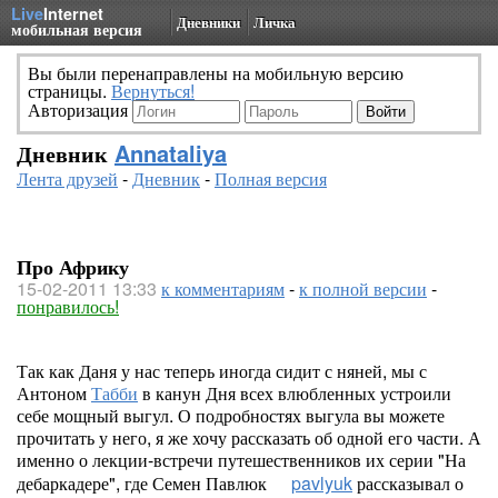
Live
Internet
Дневники
Личка
мобильная версия
Вы были перенаправлены на мобильную версию
страницы.
Вернуться!
Авторизация
Дневник
Annataliya
Лента друзей
-
Дневник
-
Полная версия
Про Африку
15-02-2011 13:33
к комментариям
-
к полной версии
-
понравилось!
Так как Даня у нас теперь иногда сидит с няней, мы с
Антоном
Табби
в канун Дня всех влюбленных устроили
себе мощный выгул. О подробностях выгула вы можете
прочитать у него, я же хочу рассказать об одной его части. А
именно о лекции-встречи путешественников их серии "На
дебаркадере", где Семен Павлюк
pavlyuk
рассказывал о