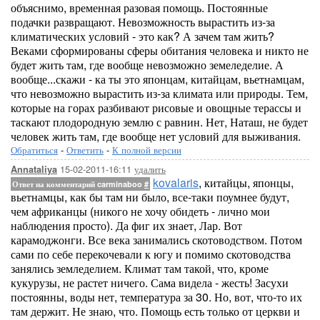
объяснимо, временная разовая помощь. Постоянные
подачки развращают. Невозможность вырастить из-за
климатических условий - это как? А зачем там жить?
Веками сформированы сферы обитания человека и никто не
будет жить там, где вообще невозможно земеледелие. А
вообще...скажи - ка ты это японцам, китайцам, вьетнамцам,
что невозможно вырастить из-за климата или природы. Тем,
которые на горах разбивают рисовые и овощные терассы и
таскают плодородную землю с равнин. Нет, Наташ, не будет
человек жить там, где вообще нет условий для выживания.
Обратиться
-
Ответить
-
К полной версии
15-02-2011-16:11
удалить
Annataliya
kovalaris
, китайцы, японцы,
Ответ на комментарий carminaboo
#
вьетнамцы, как бы там ни было, все-таки поумнее будут,
чем африканцы (никого не хочу обидеть - лично мои
наблюдения просто). Да фиг их знает, Лар. Вот
карамоджонги. Все века занимались скотоводством. Потом
сами по себе перекочевали к югу и помимо скотоводства
занялись земледелием. Климат там такой, что, кроме
кукурузы, не растет ничего. Сама видела - жесть! Засухи
постоянны, воды нет, температура за 30. Но, вот, что-то их
там держит. Не знаю, что. Помощь есть только от церкви и