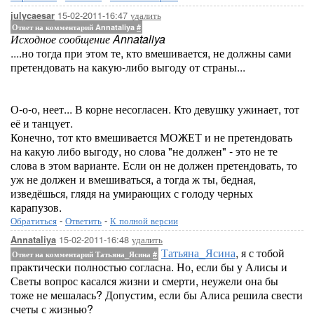
15-02-2011-16:47
удалить
julycaesar
Ответ на комментарий Annataliya
#
Исходное сообщение Annataliya
....но тогда при этом те, кто вмешивается, не должны сами
претендовать на какую-либо выгоду от страны...
О-о-о, неет... В корне несогласен. Кто девушку ужинает, тот
её и танцует.
Конечно, тот кто вмешивается МОЖЕТ и не претендовать
на какую либо выгоду, но слова "не должен" - это не те
слова в этом варианте. Если он не должен претендовать, то
уж не должен и вмешиваться, а тогда ж ты, бедная,
изведёшься, глядя на умирающих с голоду черных
карапузов.
Обратиться
-
Ответить
-
К полной версии
15-02-2011-16:48
удалить
Annataliya
Татьяна_Ясина
, я с тобой
Ответ на комментарий Татьяна_Ясина
#
практически полностью согласна. Но, если бы у Алисы и
Светы вопрос касался жизни и смерти, неужели она бы
тоже не мешалась? Допустим, если бы Алиса решила свести
счеты с жизнью?