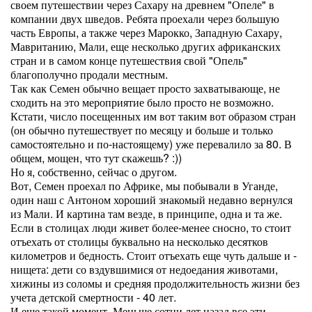
своем путешествии через Сахару на древнем "Опеле" в
компании двух шведов. Ребята проехали через большую
часть Европы, а также через Марокко, Западную Сахару,
Мавританию, Мали, еще несколько других африканских
стран и в самом конце путешествия свой "Опель"
благополучно продали местным.
Так как Семен обычно вещает просто захватывающе, не
сходить на это мероприятие было просто не возможно.
Кстати, число посещенных им вот таким вот образом стран
(он обычно путешествует по месяцу и больше и только
самостоятельно и по-настоящему) уже перевалило за 80. В
общем, мощен, что тут скажешь? :))
Но я, собственно, сейчас о другом.
Вот, Семен проехал по Африке, мы побывали в Уганде,
один наш с Антоном хороший знакомый недавно вернулся
из Мали. И картина там везде, в принципе, одна и та же.
Если в столицах люди живет более-менее сносно, то стоит
отъехать от столицы буквально на несколько десятков
километров и бедность. Стоит отъехать еще чуть дальше и -
нищета: дети со вздувшимися от недоедания животами,
хижины из соломы и средняя продолжительность жизни без
учета детской смертности - 40 лет.
И еще такой момент. Меньше сотни лет назад все эти