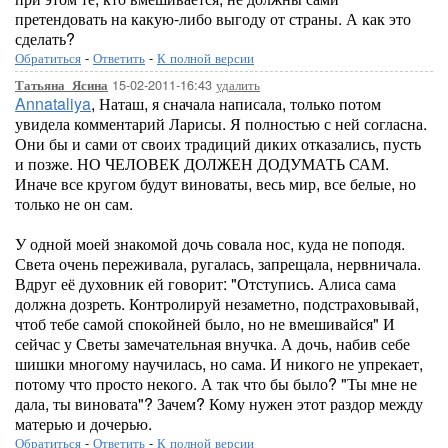
претендовать на какую-либо выгоду от страны. А как это
сделать?
Обратиться
-
Ответить
-
К полной версии
15-02-2011-16:43
удалить
Татьяна_Ясина
Annataliya
, Наташ, я сначала написала, только потом
увидела комментарий Ларисы. Я полностью с ней согласна.
Они бы и сами от своих традиций диких отказались, пусть
и позже. НО ЧЕЛОВЕК ДОЛЖЕН ДОДУМАТЬ САМ.
Иначе все кругом будут виноваты, весь мир, все белые, но
только не он сам.
У одной моей знакомой дочь совала нос, куда не поподя.
Света очень переживала, ругалась, запрещала, нервничала.
Вдруг её духовник ей говорит: "Отступись. Алиса сама
должна дозреть. Контролируй незаметно, подстраховывай,
чтоб тебе самой спокойней было, но не вмешивайся" И
сейчас у Светы замечательная внучка. А дочь, набив себе
шишки многому научилась, но сама. И никого не упрекает,
потому что просто некого. А так что бы было? "Ты мне не
дала, ты виновата"? Зачем? Кому нужен этот раздор между
матерью и дочерью.
Обратиться
-
Ответить
-
К полной версии