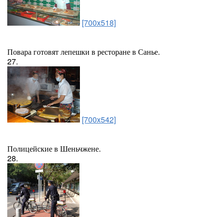
[700x518]
Повара готовят лепешки в ресторане в Санье.
27.
[700x542]
Полицейские в Шеньчжене.
28.