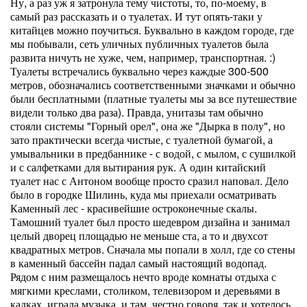
Ну, а раз уж я затронула тему чистоты, то, по-моему, в
самый раз рассказать и о туалетах. И тут опять-таки у
китайцев можно поучиться. Буквально в каждом городе, где
мы побывали, сеть уличных публичных туалетов была
развита ничуть не хуже, чем, например, транспортная. :)
Туалеты встречались буквально через каждые 300-500
метров, обозначались соответственными значками и обычно
были бесплатными (платные туалеты мы за все путешествие
видели только два раза). Правда, унитазы там обычно
стояли системы "Горный орел", она же "Дырка в полу", но
зато практически всегда чистые, с туалетной бумагой, а
умывальники в предбаннике - с водой, с мылом, с сушилкой
и с салфетками для вытирания рук. А один китайский
туалет нас с Антоном вообще просто сразил наповал. Дело
было в городке Шилинь, куда мы приехали осматривать
Каменный лес - красивейшие остроконечные скалы.
Тамошний туалет был просто шедевром дизайна и занимал
целый дворец площадью не меньше ста, а то и двухсот
квадратных метров. Сначала мы попали в холл, где со стены
в каменный бассейн падал самый настоящий водопад.
Рядом с ним размещалось нечто вроде комнаты отдыха с
мягкими креслами, столиком, телевизором и деревьями в
кадках, играла музыка, и там, честно говоря, так и хотелось