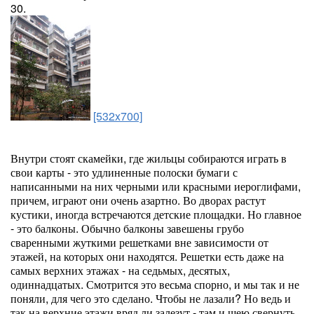
30.
[532x700]
Внутри стоят скамейки, где жильцы собираются играть в
свои карты - это удлиненные полоски бумаги с
написанными на них черными или красными иероглифами,
причем, играют они очень азартно. Во дворах растут
кустики, иногда встречаются детские площадки. Но главное
- это балконы. Обычно балконы завешены грубо
сваренными жуткими решетками вне зависимости от
этажей, на которых они находятся. Решетки есть даже на
самых верхних этажах - на седьмых, десятых,
одиннадцатых. Смотрится это весьма спорно, и мы так и не
поняли, для чего это сделано. Чтобы не лазали? Но ведь и
так на верхние этажи вряд ли залезут - там и шею свернуть