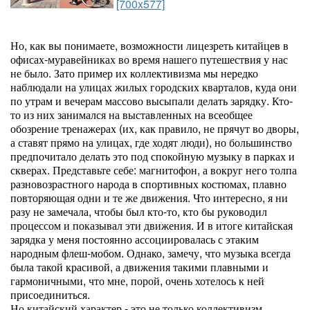
[700x577]
Но, как вы понимаете, возможности лицезреть китайцев в
офисах-муравейниках во время нашего путешествия у нас
не было. Зато пример их коллективизма мы нередко
наблюдали на улицах жилых городских кварталов, куда они
по утрам и вечерам массово высыпали делать зарядку. Кто-
то из них занимался на выставленных на всеобщее
обозрение тренажерах (их, как правило, не прячут во дворы,
а ставят прямо на улицах, где ходят люди), но большинство
предпочитало делать это под спокойную музыку в парках и
скверах. Представьте себе: магнитофон, а вокруг него толпа
разновозрастного народа в спортивных костюмах, плавно
повторяющая одни и те же движения. Что интересно, я ни
разу не замечала, чтобы был кто-то, кто бы руководил
процессом и показывал эти движения. И в итоге китайская
зарядка у меня постоянно ассоциировалась с этаким
народным флеш-мобом. Однако, замечу, что музыка всегда
была такой красивой, а движения такими плавными и
гармоничными, что мне, порой, очень хотелось к ней
присоединиться.
Но китайский характер - это не только коллективизм.