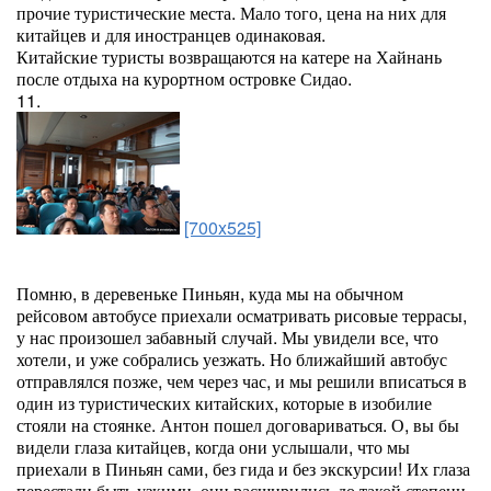
прочие туристические места. Мало того, цена на них для
китайцев и для иностранцев одинаковая.
Китайские туристы возвращаются на катере на Хайнань
после отдыха на курортном островке Сидао.
11.
[700x525]
Помню, в деревеньке Пиньян, куда мы на обычном
рейсовом автобусе приехали осматривать рисовые террасы,
у нас произошел забавный случай. Мы увидели все, что
хотели, и уже собрались уезжать. Но ближайший автобус
отправлялся позже, чем через час, и мы решили вписаться в
один из туристических китайских, которые в изобилие
стояли на стоянке. Антон пошел договариваться. О, вы бы
видели глаза китайцев, когда они услышали, что мы
приехали в Пиньян сами, без гида и без экскурсии! Их глаза
перестали быть узкими, они расширились до такой степени,