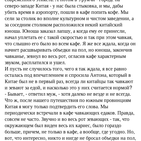
северо-западе Китая - у нас была стыковка, и мы, дабы
убить время в аэропорту, пошли в кафе попить кофе. Мы
сели за столик во вполне культурном и чистом заведении, а
за соседним столиком расположился некий китайский
юноша. Юноша заказал лапшу, а когда ему ее принесли,
начал уплетать ее с такой скоростью и так при этом чавкая,
что слышно его было во всем кафе. Я же все ждала, когда он
начнет расшвыривать объедки на пол, но юноша, закончив
чавканье, зевнул во весь рот, огласив кафе характерным
звуком, расплатился и ушел.
И пусть не случилось того, чего я так ждала, я все равно
осталась под впечатлением и спросила Антона, который в
Китае был не в первый раз, всегда ли китайцы так чавкают
и зевают за едой, и насколько это у них считается нормой?
- Бывает, - ответил муж, - хотя далеко не везде и не всегда.
Что ж, после нашего путешествия по южным провинциям
Китая я могу только подтвердить его слова. Мы
периодически встречали в кафе чавкающих едаков. Правда,
совсем не часто. Звучно и во весь рот зевающих - так, что
окружающем был виден весь их кариес, было гораздо
больше, причем, не только в кафе, а вообще, где угодно. Но,
вот, что интересно, никто и нигде не бросал объедки на пол,