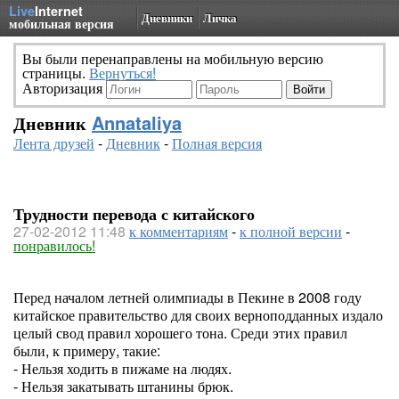
Live
Internet
Дневники
Личка
мобильная версия
Вы были перенаправлены на мобильную версию
страницы.
Вернуться!
Авторизация
Дневник
Annataliya
Лента друзей
-
Дневник
-
Полная версия
Трудности перевода с китайского
27-02-2012 11:48
к комментариям
-
к полной версии
-
понравилось!
Перед началом летней олимпиады в Пекине в 2008 году
китайское правительство для своих верноподданных издало
целый свод правил хорошего тона. Среди этих правил
были, к примеру, такие:
- Нельзя ходить в пижаме на людях.
- Нельзя закатывать штанины брюк.