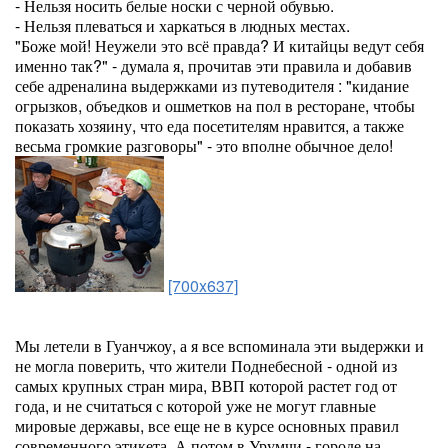
- Нельзя носить белые носки с черной обувью.
- Нельзя плеваться и харкаться в людных местах.
"Боже мой! Неужели это всё правда? И китайцы ведут себя
именно так?" - думала я, прочитав эти правила и добавив
себе адреналина выдержками из путеводителя : "кидание
огрызков, объедков и ошметков на пол в ресторане, чтобы
показать хозяину, что еда посетителям нравится, а также
весьма громкие разговоры" - это вполне обычное дело!
[700x637]
Мы летели в Гуанчжоу, а я все вспоминала эти выдержки и
не могла поверить, что жители Поднебесной - одной из
самых крупных стран мира, ВВП которой растет год от
года, и не считаться с которой уже не могут главные
мировые державы, все еще не в курсе основных правил
современного этикета. А потом в Урумчи - городе на