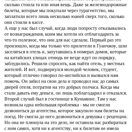
сколько стоила та или иная вещь. Даже за железнодорожные
билеты, которые мы покупали через турагентство, мы
заплатили всего лишь несколько юаней сверх того, сколько
они стоили в кассе.
А еще у нас был случай, когда люди попросту отказывались
от вознаграждения, коим мы хотели их отблагодарить за
что-то полезное, что они для нас сделали. Первый раз это
произошло, когда мы только что прилетели в Гуанчжоу, шли
заселяться в отель и, запутавшись в номерах домов, которые
на китайских улицах отнюдь не везде идут по порядку,
заблудились. Решили спросить, как найти отель, у местных
жителей. И вот, подвернулся молодой человек, студент,
который отлично говорил по-английски и вызвался нам
помочь. Он забил на свои дела и проводил нас до самых
дверей отеля, потратив на это добрых полчаса. Когда мы
стали давать ему деньги, он лишь поблагодарил и отказался.
Второй случай был в гостинице в Куньмине. Там у нас
возникла одна небольшая проблемка - мы не смогли
дозвониться до агентства, которое закупило нам билеты на
поезд. Не смогла до него дозвониться и девушка с рецепции.
Но она не плюнула на это дело, не оставила нас разбираться
с ним самих, хотя ни к агентству, ни к билетам не имела