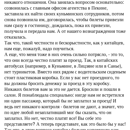
никакого отношения. Она занялась вопросом основательно:
созвонилась с главным офисом агентства в Пекине,
заставила их найти своих куньминских сотрудников, потом
снова позвонила им, договорилась, чтобы билеты привезли
нам сразу в гостиницу, дождалась, пока их привезли,
получила и передала нам. А от нашего вознаграждения тоже
отказалась.
Так что, такой честности и бескорыстности, как у китайцев,
нам еще, пожалуй, надо поучиться.
А еще, что меня тоже в них очень сильно потрясло, - это то,
что они всегда честно платят за проезд. Так, в китайских
автобусах (например, в Куньмине, в Лицзяне или в Санье),
нет турникетов. Вместо них рядом с водительским сиденьем
стоит пластиковая коробка. Если у вас нет проездного, то
вы должны бросить денежку за проезд в эту коробку.
Никаких билетов вам за это не дается. Бросили и пошли в
салон. Я понаблюдала специально: нигде нам не встретился
ни один пассажир, который бы не заплатил за проезд! И
ведь нет никакого контроля - билетов не дают, а значит, что
по идее любой незаплативший мог бы сказать, что он
заплатил. Но нет, честно платят все! Вы себе это
представляете? А теперь представьте, как это было бы у нас!
Так что, в этом вопросе китайцы больше напомнили нам