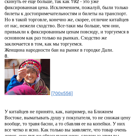
скинуть ее еще больше, так как 192 - это уже
фиксированная цена. Исключением, пожалуй, были только
билеты к достопримечательностям и билеты на транспорт.
Но в такой торговле, конечно же, скорее, отличие китайцев
от нас, нежели сходство. Все-таки мы больше, чем они,
привыкли к фиксированным ценам повсюду, и торгуемся в
основном как раз только на рынках. Сходство же
заключается в том, как мы торгуемся.
Женщина народности баи на рынке в городке Дали.
8.
[700x556]
У китайцев не принято, как, например, на Ближнем
Востоке, выматывать душу у покупателя, то не снижая цену
вообще, то травя басни, а то сбавляя ее на копейки. У них
все четко и ясно. Как только вы заявляете, что товар очень
дорог, они тут же сбрасывают цену, следом за этим вы