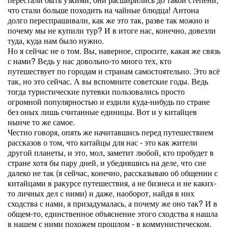
что стали больше походить на чайные блюдца! Антона
долго переспрашивали, как же это так, разве так можно и
почему мы не купили тур? И в итоге нас, конечно, довезли
туда, куда нам было нужно.
Но я сейчас не о том. Вы, наверное, спросите, какая же связь
с нами? Ведь у нас довольно-то много тех, кто
путешествует по городам и странам самостоятельно. Это всё
так, но это сейчас. А вы вспомните советские годы. Ведь
тогда туристические путевки пользовались просто
огромной популярностью и ездили куда-нибудь по стране
без оных лишь считанные единицы. Вот и у китайцев
нынче то же самое.
Честно говоря, опять же начитавшись перед путешествием
рассказов о том, что китайцы для нас - это как жители
другой планеты, и это, мол, заметит любой, кто пробудет в
стране хотя бы пару дней, и убедившись на деле, что сие
далеко не так (я сейчас, конечно, рассказываю об общении с
китайцами в ракурсе путешествия, а не бизнеса и не каких-
то личных дел с ними) и даже, наоборот, найдя в них
сходства с нами, я призадумалась, а почему же оно так? И в
общем-то, единственное объяснение этого сходства я нашла
в нашем с ними похожем прошлом - в коммунистическом.