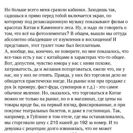
Но больше всего меня сразили кабинки. Заходишь так,
садишься и прямо перед тобой включается экран, по
которому под релаксационную музыку показывают фильм о
красотах Китая и Каменного леса. Ну, и надо ли говорить о
том, что всё на фотоэлементах? В общем, вышли мы оттуда
абсолютно обалдевшие от изумления и восхищения! И
представьте, этот туалет тоже был бесплатным.
А, вообще, вы, конечно, не поверите, но мне показалось, что
все-таки есть у нас с китайцами в характерах что-то общее.
Вот, допустим, чувство юмора у нас с ними похоже,
хитроватость, да и желания поторговаться, ежели что, ни у
нас, ни у них не отнять. Правда, у них без торговли дело не
обходится практически нигде. На рынке или при продаже с
рук (к примеру, фаст-фуда, сувениров и т.д.) - это самое
обычное явление. Но, оказалось, что торговаться в Китае
можно не только на рынке, но и в магазинах, где цены на
товары вроде бы, на первый взгляд, фиксированные, и при
покупке театральных билетов, и даже в гостиницах. Так,
например, в Гуйлине в том отеле, где мы останавливались,
мы сторговали цену с 210 юаней до 192 за номер. И то
девушка с рецепции долго извинялась, что не может