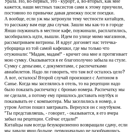
Урала. Но, во-первых, это - курорт, а, во-вторых, как мне
кажется, наши местных таксистов сами к этому приучили,
постоянно по привычке давая денежку после поездки.
А вообще, если уж мы затронули тему честности китайцев,
то расскажу вам еще два случая. Зашли мы как-то в городе
Яншо поужинать в местное кафе, поужинали, расплатились,
засобирались идти, вышли. Идем по улице мимо магазинов,
рассматриваем витрины. И вдруг догоняет нас тетечка-
уборщица из той самой кафешки, где мы только что
отужинали: "Мадам, мадам!" - кричит она мне и протягивает
мою сумку. Оказывается я ее благополучно забыла на стуле.
Сумку с деньгами, с документами, с распечатками
авиабилетов. Надо ли говорить, что там всё осталось цело?
А вот, осталось! Второй случай произошел с Антоном в
Санье. Когда мы заселялись в отель, то на рецепции надо
было показать распечатку с бронью номера. Распечатку мы
не сделали, а потому ему пришлось доставать ноутбук и
показывать ее с компьютера. Мы заселились в номер, а
утром Антон пошел завтракать. Вернулся он с ноутбуком.
"Ты представляешь, - говорит, - оказывается, я его вчера
забыл на рецепции. Сейчас отдали!"
Китайцы нам всегда безукоризненно возвращали сдачу, если
мы давали явно больше, первоначально не разобравшись,