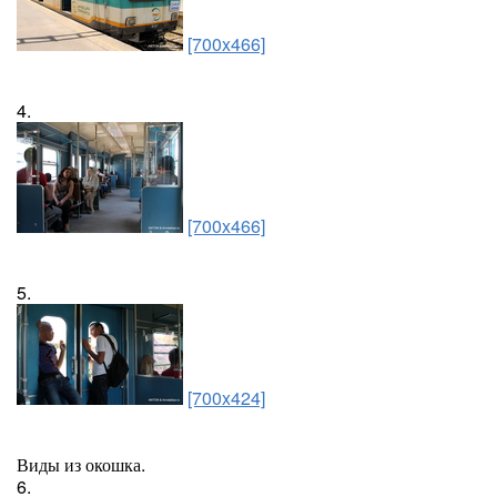
[700x466]
4.
[700x466]
5.
[700x424]
Виды из окошка.
6.