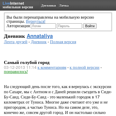
Live
Internet
Дневники
Личка
мобильная версия
Вы были перенаправлены на мобильную версию
страницы.
Вернуться!
Авторизация
Дневник
Annataliya
Лента друзей
-
Дневник
-
Полная версия
Самый голубой город
03-12-2013 11:14
к комментариям
-
к полной версии
-
понравилось!
На следующий день после того, как я вернулась с экскурсии
по Сахаре, мы с Антном и с Даней решили съездить в Сиди-
Бу-Саид. Сиди-Бу-Саид - это маленький городок в 17
километрах от Туниса. Многие даже считают его уже и не
пригородом, а частью Туниса. Но на самом деле, это,
конечно же, совсем другой город. И он настолько сильно