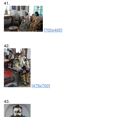
41.
[700x465]
42.
[479x700]
43.