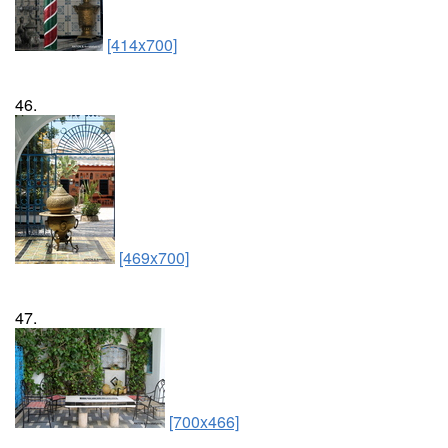
[414x700]
46.
[469x700]
47.
[700x466]