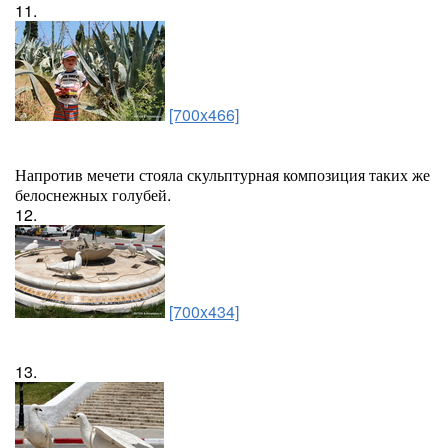
11.
[700x466]
Напротив мечети стояла скульптурная композиция таких же
белоснежных голубей.
12.
[700x434]
13.