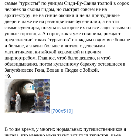
самые "турысты" по улицам Сиди-Бу-Саида толпой в сорок
человек за своим гидом, но смотрят совсем не на
архитектуру, не на синие окошки и не на причудливые
двери и даже не на разноцветные бугенвилии, а на эти
самые сувениры, покупать которые их на все лады зазывают
ушлые торговцы. А спрос, как я уже говорила, рождает
предложение: таких "турыстов" с каждым годом все больше
и больше, а значит больше и лотков с дешевыми
магнитиками, китайской керамикой и прочим
ширпортребом. Главное, чтоб было дешево, и чтоб
обзавидывались потом купленному барахлу оставшиеся в
Запупёновске Гена, Вован и Людка с Зойкой.
19.
[700x519]
В то же время, у многих нормальных путешественников я
читала, что именно из-за таких вот толп туристов, из-за