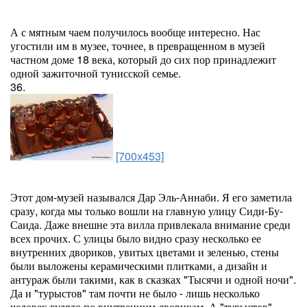
А с мятным чаем получилось вообще интересно. Нас
угостили им в музее, точнее, в превращенном в музей
частном доме 18 века, который до сих пор принадлежит
одной зажиточной тунисской семье.
36.
[700x453]
Этот дом-музей назывался Дар Эль-Аннаби. Я его заметила
сразу, когда мы только вошли на главную улицу Сиди-Бу-
Саида. Даже внешне эта вилла привлекала внимание среди
всех прочих. С улицы было видно сразу несколько ее
внутренних двориков, увитых цветами и зеленью, стены
были выложены керамическими плитками, а дизайн и
антураж были такими, как в сказках "Тысячи и одной ночи".
Да и "турыстов" там почти не было - лишь несколько
человек гуляло по внутренним дворикам. А "турыстов",