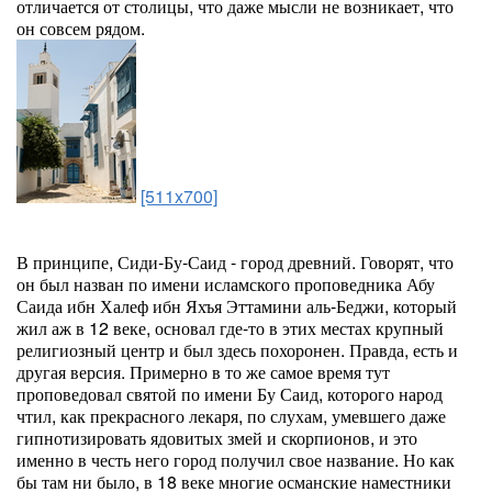
отличается от столицы, что даже мысли не возникает, что
он совсем рядом.
[511x700]
В принципе, Сиди-Бу-Саид - город древний. Говорят, что
он был назван по имени исламского проповедника Абу
Саида ибн Халеф ибн Яхъя Эттамини аль-Беджи, который
жил аж в 12 веке, основал где-то в этих местах крупный
религиозный центр и был здесь похоронен. Правда, есть и
другая версия. Примерно в то же самое время тут
проповедовал святой по имени Бу Саид, которого народ
чтил, как прекрасного лекаря, по слухам, умевшего даже
гипнотизировать ядовитых змей и скорпионов, и это
именно в честь него город получил свое название. Но как
бы там ни было, в 18 веке многие османские наместники