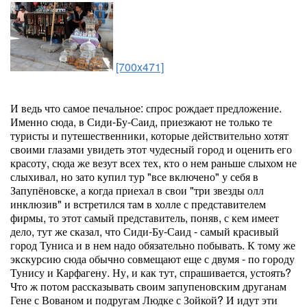
[700x471]
И ведь что самое печальное: спрос рождает предложение.
Именно сюда, в Сиди-Бу-Саид, приезжают не только те
туристы и путешественники, которые действительно хотят
своими глазами увидеть этот чудесный город и оценить его
красоту, сюда же везут всех тех, кто о нем раньше слыхом не
слыхивал, но зато купил тур "все включено" у себя в
Запупёновске, а когда приехал в свои "три звезды олл
инклюзив" и встретился там в холле с представителем
фирмы, то этот самый представитель, поняв, с кем имеет
дело, тут же сказал, что Сиди-Бу-Саид - самый красивый
город Туниса и в нем надо обязательно побывать. К тому же
экскурсию сюда обычно совмещают еще с двумя - по городу
Тунису и Карфагену. Ну, и как тут, спрашивается, устоять?
Что ж потом рассказывать своим запупеновским друганам
Гене с Вованом и подругам Людке с Зойкой? И идут эти