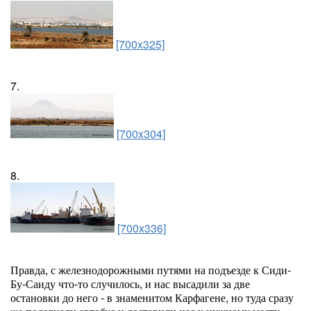
[700x325]
7.
[700x304]
8.
[700x336]
Правда, с железнодорожными путями на подъезде к Сиди-
Бу-Саиду что-то случилось, и нас высадили за две
остановки до него - в знаменитом Карфагене, но туда сразу