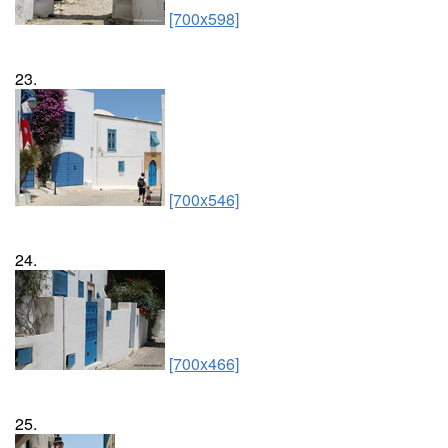
[700x598]
23.
[700x546]
24.
[700x466]
25.