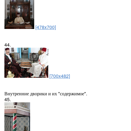
[478x700]
44.
[700x482]
Внутренние дворики и их "содержимое".
45.