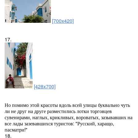
[700x420]
17.
[428x700]
Но помимо этой красоты вдоль всей улицы буквально чуть
ли не друг на друге разместились лотки торговцев
сувенирами, наглых, крикливых, вороватых, зазывавших на
все лады зазевавшихся туристов: "Русский, харащо,
пасматри!"
18.