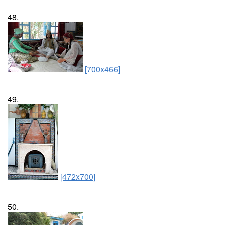
48.
[700x466]
49.
[472x700]
50.