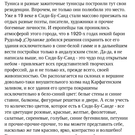
Туниса и разные зажиточные тунисцы построили тут свои
резиденции. Впрочем, не только они полюбили это место.
Уже в 19 веке в Сиди-Бу-Саид стали массово приезжать на
отдых разные поэты, писатели, художники и прочие
богемные личности. И европейцы так прониклись
атмосферой этого города, что в 1920-х годах некий барон
Рудольф д'Эрланже добился решения сохранить все его
здания исключительно в сине-белой гамме и в дальнейшем
вести постройки только в андалузским стиле. Да-да, я не
написала выше, но Сиди-Бу-Саид - это чудо под открытым
небом - привлекает всех представителей творческих
профессий, да и не только их, прежде всего, своей
живописностью. Он располагается на склонах и вершине
довольно-таки внушительного холма над Карфагенским
заливом, и все здания его центра покрашены
исключительно в бело-синий цвет: белые стены и синие
ставни, балконы, фигурные решетки и двери. А если учесть
то количество цветов, которое есть в Сиди-Бу-Саиде - все
эти цветущие розовые, красные, желтые, фиолетовые,
салатные, сиреневые, голубые, синие бугенвилии, петунии
и прочие-прочие-прочие, то вы можете представить себе,
насколько же там красиво, ярко, контрастно и волшебно!