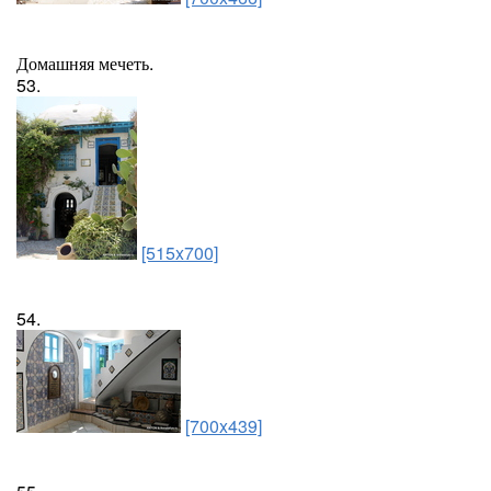
Домашняя мечеть.
53.
[515x700]
54.
[700x439]