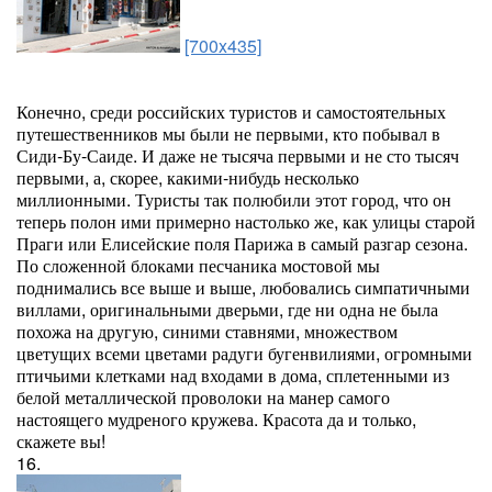
[700x435]
Конечно, среди российских туристов и самостоятельных
путешественников мы были не первыми, кто побывал в
Сиди-Бу-Саиде. И даже не тысяча первыми и не сто тысяч
первыми, а, скорее, какими-нибудь несколько
миллионными. Туристы так полюбили этот город, что он
теперь полон ими примерно настолько же, как улицы старой
Праги или Елисейские поля Парижа в самый разгар сезона.
По сложенной блоками песчаника мостовой мы
поднимались все выше и выше, любовались симпатичными
виллами, оригинальными дверьми, где ни одна не была
похожа на другую, синими ставнями, множеством
цветущих всеми цветами радуги бугенвилиями, огромными
птичьими клетками над входами в дома, сплетенными из
белой металлической проволоки на манер самого
настоящего мудреного кружева. Красота да и только,
скажете вы!
16.