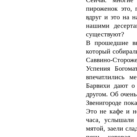
Сейчас многие
пироженок это, п
вдруг и это на н
нашими десерта
существуют?
В прошедшие вы
который собирал
Саввино-Сторож
Успения Богома
впечатлились м
Барвихи дают о 
другом. Об очен
Звенигороде пок
Это не кафе и н
часа, услышали
мятой, заели сла