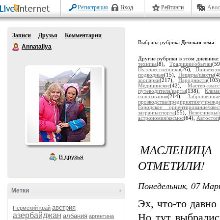
Регистрация
Вход
Рейтинги
Авос
Записи
Друзья
Комментарии
Выбрана рубрика
Детская тема
.
Annataliya
Другие рубрики в этом дневнике
техника
(8),
Традиции/обычаи
(5
Путешественники
(26),
Приветств
подводные
(15),
Пещеры/шахты
(4
зоопарки
(217),
Народности
(103
Медицинское
(42),
Мастер-клас
путеводители/карты
(138),
Клима
голосования
(214),
Заброшенны
прозводства/предприятия/учрежд
Городское ориентирование/квес
загранпаспорта
(55),
Велосипеды/
астрономия/космос
(64),
Автостоп
МАСЛЕНИЦ
В друзья
ОТМЕТИЛИ!
Понедельник, 07 Мар
Метки
-
Эх, что-то давно
австрия
Пермский край
азербайджан
Но тут выбралис
албания
аргентина