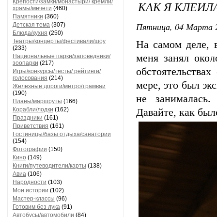
Крепости/замки/монастыри/ кремли/
КАК Я КЛЕИ
храмы/мечети
(460)
Памятники
(360)
Пятница, 04 Марта 2
Детская тема
(307)
Блюда/кухня
(250)
Театры/концерты/фестивали/шоу
На самом деле, 
(233)
меня занял окол
Национальные парки/заповедники/
зоопарки
(217)
обстоятельствах
Игры/конкурсы/тесты/ рейтинги/
голосования
(214)
мере, это был эк
Железные дороги/метро/трамваи
(190)
не занималась.
Планы/маршруты
(166)
Корабли/лодки
(162)
Давайте, как было
Праздники
(161)
Приветствия
(161)
Гостиницы/базы отдыха/санатории
(154)
Фотографии
(150)
Кино
(149)
Книги/путеводители/карты
(138)
Авиа
(106)
Народности
(103)
Мои истории
(102)
Мастер-классы
(96)
Готовим без лука
(91)
Автобусы/автомобили
(84)