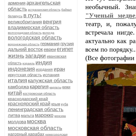
архангельская
армения
необычный. Зна
область
астраханская область
байкал
"Ученый медв
в путь!
беларусь
венгрия
великобритания
театр, и, пожал
владимирская область
встречала нигд
волгоградская область
вологда
вологодская область
актуально как р
германия
грузия
воронежская область
всем по порядку..
египет
дальний восток
евреи
жизнь
загадки
ивановская
(Все фотографии 
индия
область
израиль
индонезия
иран
иордания
испания
иркутская область
италия
калужская область
карелия
камбоджа
кижи
карпаты
китай
костромская область
краснодарский край
красноярский край
крым
куба
ленинградская область
литва
марокко
мальта
мексика
москва
молдова
московская область
нагорный карабах
нижегородская