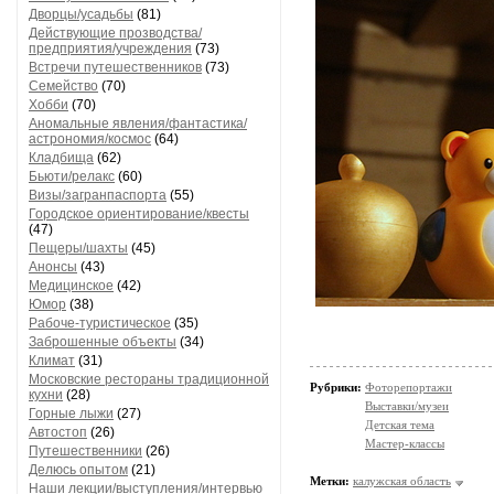
Дворцы/усадьбы
(81)
Действующие прозводства/
предприятия/учреждения
(73)
Встречи путешественников
(73)
Семейство
(70)
Хобби
(70)
Аномальные явления/фантастика/
астрономия/космос
(64)
Кладбища
(62)
Бьюти/релакс
(60)
Визы/загранпаспорта
(55)
Городское ориентирование/квесты
(47)
Пещеры/шахты
(45)
Анонсы
(43)
Медицинское
(42)
Юмор
(38)
Рабоче-туристическое
(35)
Заброшенные объекты
(34)
Климат
(31)
Московские рестораны традиционной
Рубрики:
Фоторепортажи
кухни
(28)
Выставки/музеи
Горные лыжи
(27)
Детская тема
Автостоп
(26)
Мастер-классы
Путешественники
(26)
Делюсь опытом
(21)
Метки:
калужская область
Наши лекции/выступления/интервью