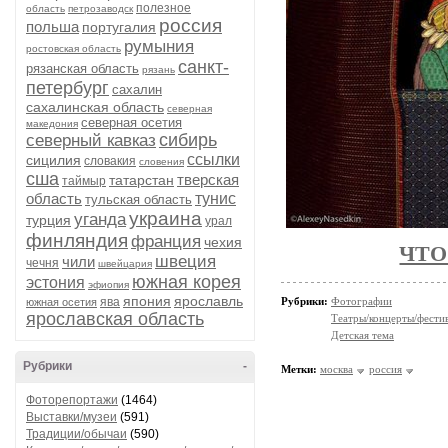
полезное
область
петрозаводск
россия
польша
португалия
румыния
ростовская область
санкт-
рязанская область
рязань
петербург
сахалин
сахалинская область
северная
северная осетия
македония
сибирь
северный кавказ
ссылки
сицилия
словакия
словения
сша
тверская
татарстан
таймыр
область
тунис
тульская область
украина
уганда
турция
урал
финляндия
франция
чехия
ЧТО
швеция
чили
чечня
швейцария
южная корея
эстония
эфиопия
япония
ярославль
ява
Рубрики:
Фотографии
южная осетия
ярославская область
Театры/концерты/фести
Детская тема
Рубрики
-
Метки:
москва
россия
Фоторепортажи
(1464)
Выставки/музеи
(591)
Традиции/обычаи
(590)