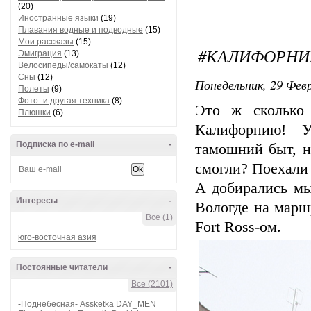
(20)
Иностранные языки
(19)
Плавания водные и подводные
(15)
Мои рассказы
(15)
#КАЛИФОРН
Эмиграция
(13)
Велосипеды/самокаты
(12)
Сны
(12)
Понедельник, 29 Февр
Полеты
(9)
Фото- и другая техника
(8)
Это ж сколько 
Плюшки
(6)
Калифорнию! У
Подписка по e-mail
-
тамошний быт, н
смогли? Поехали 
А добирались мы
Интересы
-
Вологде на марш
Все (1)
Fort Ross-ом.
юго-восточная азия
Постоянные читатели
-
Все (2101)
-Поднебесная-
Assketka
DAY_MEN