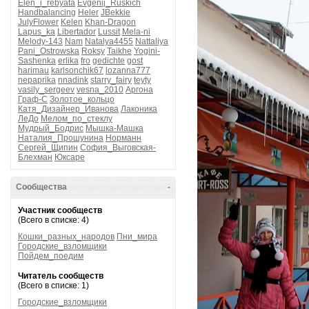
Elen_i_rebyata
Evgenij_Ruskich
Handbalancing
Heler
JBekkie
JulyFlower
Kelen
Khan-Dragon
Lapus_ka
Libertador
Lussit
Mela-ni
Melody-143
Nam
Natalya4455
Nattaliya
Pani_Ostrowska
Roksy
Taikhe
Yogini-
Sashenka
erlika
fro
gedichte
gost
harimau
karlsonchik67
lozanna777
nepaprika
nnadink
starry_fairy
teyty
vasily_sergeev
vesna_2010
Аргона
Граф-С
Золотое_кольцо
Катя_Дизайнер_Иванова
Лаконика
ЛеДо
Мелом_по_стеклу
Мудрый_Бодрис
Мышка-Машка
Наталия_Прошунина
Норманн
Сергей_Щипин
София_Выговская-
Блехман
Юксаре
Сообщества
-
Участник сообществ
(Всего в списке: 4)
Кошки_разных_народов
Пни_мира
Городские_взломщики
Пойдем_поедим
Читатель сообществ
(Всего в списке: 1)
Городские_взломщики