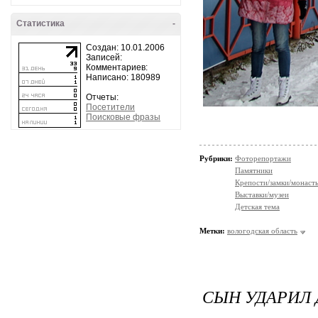
Статистика
-
Создан: 10.01.2006
Записей:
Комментариев:
Написано: 180989
Отчеты:
Посетители
Поисковые фразы
Рубрики:
Фоторепортажи
Памятники
Крепости/замки/монаст
Выставки/музеи
Детская тема
Метки:
вологодская область
СЫН УДАРИЛ 