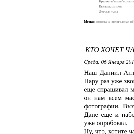
Крепости/замки/монаст
Выставки/музеи
Детская тема
Метки:
вологда
вологодская об
КТО ХОЧЕТ Ч
Среда, 06 Января 201
Наш Даниил Ант
Пару раз уже зво
еще спрашивал м
он нам всем ма
фотографии. Вы
Дане еще и набо
уже опробовал.
Ну, что, хотите ч