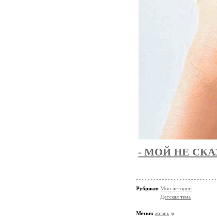
- МОЙ НЕ СКА
Рубрики:
Мои истории
Детская тема
Метки:
жизнь