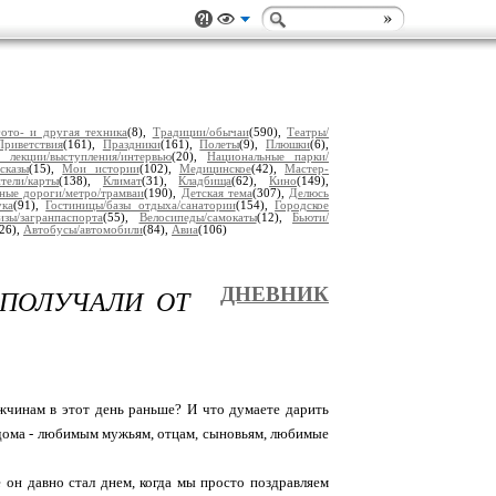
ото- и другая техника
(8),
Традиции/обычаи
(590),
Театры/
Приветствия
(161),
Праздники
(161),
Полеты
(9),
Плюшки
(6),
 лекции/выступления/интервью
(20),
Национальные парки/
сказы
(15),
Мои истории
(102),
Медицинское
(42),
Мастер-
тели/карты
(138),
Климат
(31),
Кладбища
(62),
Кино
(149),
ные дороги/метро/трамваи
(190),
Детская тема
(307),
Делюсь
ука
(91),
Гостиницы/базы отдыха/санатории
(154),
Городское
изы/загранпаспорта
(55),
Велосипеды/самокаты
(12),
Бьюти/
(26),
Автобусы/автомобили
(84),
Авиа
(106)
ПОЛУЧАЛИ ОТ
ДНЕВНИК
ужчинам в этот день раньше? И что думаете дарить
а дома - любимым мужьям, отцам, сыновьям, любимые
е он давно стал днем, когда мы просто поздравляем