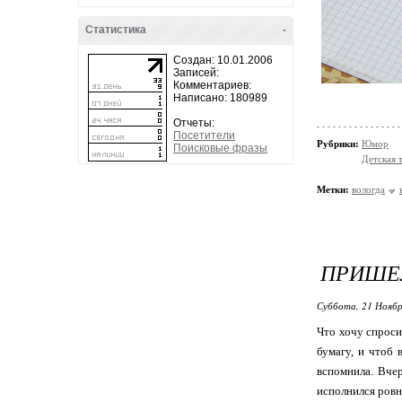
Статистика
-
Создан: 10.01.2006
Записей:
Комментариев:
Написано: 180989
Отчеты:
Посетители
Рубрики:
Юмор
Поисковые фразы
Детская 
Метки:
вологда
ПРИШЕЛ
Суббота, 21 Ноябр
Что хочу спроси
бумагу, и чтоб 
вспомнила. Вче
исполнился ровн