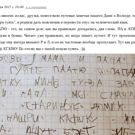
ря 2015 г. 10:00
+ в цитатник
 многих из вас, друзья, повеселили путевые заметки нашего Дани о Вологде, н
и гуять", я решила дать пояснения и перевести опус на человеческий язык.
ТЮ - это, на самом деле, как вы правильно догадались, два слова: ПА и АТЮ.
вуки и буквы. Читает уже правильно, но когда пишет, путает. И тут произоше
Еще ему иногда мешают Р и Л, и он их частенько вообще пропускает. Тут как ра
)) АТЭЛЮ! По отелю мы с папой пошли гулять. :)))