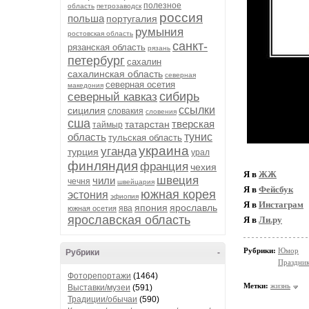
полезное
область
петрозаводск
россия
польша
португалия
румыния
ростовская область
санкт-
рязанская область
рязань
петербург
сахалин
сахалинская область
северная
северная осетия
македония
сибирь
северный кавказ
ссылки
сицилия
словакия
словения
сша
тверская
татарстан
таймыр
область
тунис
тульская область
украина
уганда
турция
урал
финляндия
франция
чехия
Я в
ЖЖ
швеция
чили
чечня
швейцария
Я в
Фейсбук
южная корея
эстония
эфиопия
Я в
Инстаграм
япония
ярославль
ява
южная осетия
ярославская область
Я в
Ли.ру
Рубрики:
Юмор
Рубрики
-
Праздни
Фоторепортажи
(1464)
Метки:
жизнь
Выставки/музеи
(591)
Традиции/обычаи
(590)