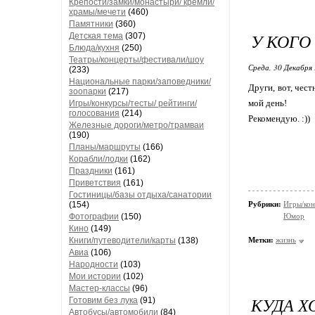
Крепости/замки/монастыри/ кремли/
храмы/мечети
(460)
Памятники
(360)
У КОГО
Детская тема
(307)
Блюда/кухня
(250)
Театры/концерты/фестивали/шоу
Среда, 30 Декабря 
(233)
Национальные парки/заповедники/
Други, вот, чес
зоопарки
(217)
мой день!
Игры/конкурсы/тесты/ рейтинги/
голосования
(214)
Рекомендую. :))
Железные дороги/метро/трамваи
(190)
Планы/маршруты
(166)
Корабли/лодки
(162)
Праздники
(161)
Приветствия
(161)
Гостиницы/базы отдыха/санатории
(154)
Рубрики:
Игры/кон
Фотографии
(150)
Юмор
Кино
(149)
Книги/путеводители/карты
(138)
Метки:
жизнь
Авиа
(106)
Народности
(103)
Мои истории
(102)
Мастер-классы
(96)
КУДА Х
Готовим без лука
(91)
Автобусы/автомобили
(84)