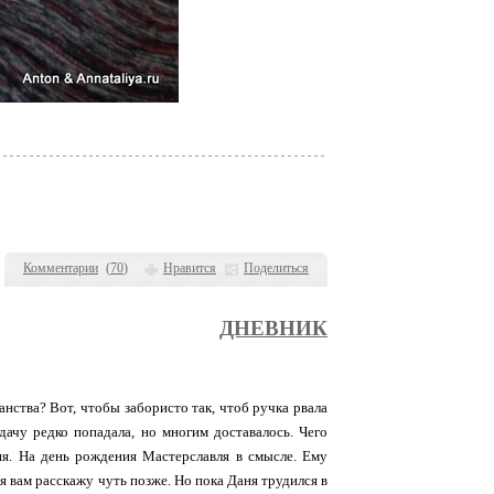
Комментарии
(
70
)
Нравится
Поделиться
ДНЕВНИК
анства? Вот, чтобы забористо так, чтоб ручка рвала
дачу редко попадала, но многим доставалось. Чего
я. На день рождения Мастерславля в смысле. Ему
я вам расскажу чуть позже. Но пока Даня трудился в