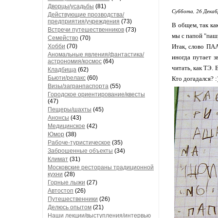
Дворцы/усадьбы
(81)
Суббота, 26 Декаб
Действующие прозводства/
предприятия/учреждения
(73)
В общем, так как
Встречи путешественников
(73)
мы с папой "пашр
Семейство
(70)
Хобби
(70)
Итак, слово ПАА
Аномальные явления/фантастика/
иногда путает з
астрономия/космос
(64)
читать, как ТЭ. 
Кладбища
(62)
Бьюти/релакс
(60)
Кто догадался? :
Визы/загранпаспорта
(55)
Городское ориентирование/квесты
(47)
Пещеры/шахты
(45)
Анонсы
(43)
Медицинское
(42)
Юмор
(38)
Рабоче-туристическое
(35)
Заброшенные объекты
(34)
Климат
(31)
Московские рестораны традиционной
кухни
(28)
Горные лыжи
(27)
Автостоп
(26)
Путешественники
(26)
Делюсь опытом
(21)
Наши лекции/выступления/интервью