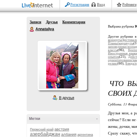
Регистрация
Вход
Рейтинги
Записи
Друзья
Комментарии
Выбрана рубрика
Annataliya
Другие рубрики в
концерты/фестивал
Планы/маршруты
(
заповедники/зоопа
классы
(96),
Крепо
Иностранные язык
опытом
(21),
Дейст
ориентирование/кв
релакс
(60),
Блюда/
ЧТО В
СВОИХ 
В друзья
Суббота, 13 Февра
Друзья мои, а р
Метки
-
сейчас? Если не
жены, дочки, ма
австрия
Пермский край
Сразу скажу, чт
азербайджан
албания
аргентина