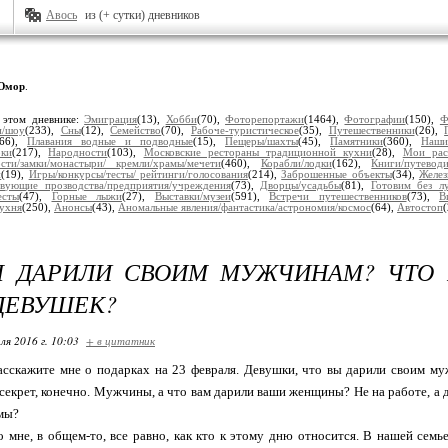
Авось
из (+ сутки) дневников
Юмор
.
 этом дневнике:
Эмиграция
(13),
Хобби
(70),
Фоторепортажи
(1464),
Фотографии
(150),
Ф
и/шоу
(233),
Сны
(12),
Семейство
(70),
Рабоче-туристическое
(35),
Путешественники
(26),
166),
Плавания водные и подводные
(15),
Пещеры/шахты
(45),
Памятники
(360),
Наши
рки
(217),
Народности
(103),
Московские рестораны традиционной кухни
(28),
Мои рас
сти/замки/монастыри/ кремли/храмы/мечети
(460),
Корабли/лодки
(162),
Книги/путеводи
и
(19),
Игры/конкурсы/тесты/ рейтинги/голосования
(214),
Заброшенные объекты
(34),
Желез
вующие прозводства/предприятия/учреждения
(73),
Дворцы/усадьбы
(81),
Готовим без л
есты
(47),
Горные лыжи
(27),
Выставки/музеи
(591),
Встречи путешественников
(73),
В
кухня
(250),
Анонсы
(43),
Аномальные явления/фантастика/астрономия/космос
(64),
Автостоп
Ы ДАРИЛИ СВОИМ МУЖЧИНАМ? ЧТО 
ДЕВУШЕК?
ля 2016 г. 10:03
+ в цитатник
асскажите мне о подарках на 23 февраля. Девушки, что вы дарили своим м
 секрет, конечно. Мужчины, а что вам дарили ваши женщины? Не на работе, 
мы?
о мне, в общем-то, все равно, как кто к этому дню относится. В нашей семь