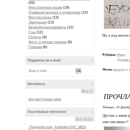
(20)
Иностранные языки
(19)
Плавания водные и подводные
(15)
Мои рассказы
(15)
Эмиграция
(13)
Велосипеды/самокаты
(12)
Сны
(12)
Ну, а под катом
Полеты
(9)
Фото- и другая техника
(8)
Плюшки
(6)
Рубрики:
Юмор
Детская 
Подписка по e-mail
-
Метки:
вологда
Интересы
-
Все (1)
ПРОЧЛА
юго-восточная азия
Четверг, 24 Декабр
Постоянные читатели
-
Друзья, а ваши 
Все (2101)
они там пишут?
-Поднебесная-
Assketka
DAY_MEN