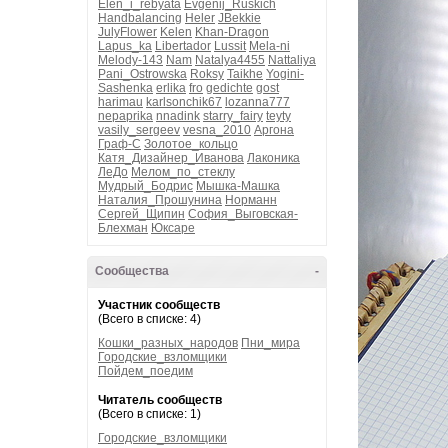
Elen_i_rebyata
Evgenij_Ruskich
Handbalancing
Heler
JBekkie
JulyFlower
Kelen
Khan-Dragon
Lapus_ka
Libertador
Lussit
Mela-ni
Melody-143
Nam
Natalya4455
Nattaliya
Pani_Ostrowska
Roksy
Taikhe
Yogini-
Sashenka
erlika
fro
gedichte
gost
harimau
karlsonchik67
lozanna777
nepaprika
nnadink
starry_fairy
teyty
vasily_sergeev
vesna_2010
Аргона
Граф-С
Золотое_кольцо
Катя_Дизайнер_Иванова
Лаконика
ЛеДо
Мелом_по_стеклу
Мудрый_Бодрис
Мышка-Машка
Наталия_Прошунина
Норманн
Сергей_Щипин
София_Выговская-
Блехман
Юксаре
Сообщества
-
Участник сообществ
(Всего в списке: 4)
Кошки_разных_народов
Пни_мира
Городские_взломщики
Пойдем_поедим
Читатель сообществ
(Всего в списке: 1)
Городские_взломщики