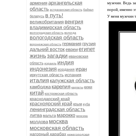
архангельская
армения
мужчин. Ведь за
область
порой, именно эт
астраханская область
байкал
в путь!
У меня мужчин т
беларусь
венгрия
великобритания
владимирская область
волгоградская область
вологда
вологодская область
германия
грузия
воронежская область
египет
дальний восток
евреи
жизнь
загадки
ивановская
индия
область
израиль
индонезия
иран
иордания
испания
иркутская область
италия
калужская область
карелия
камбоджа
кижи
карпаты
китай
костромская область
краснодарский край
красноярский край
крым
куба
ленинградская область
литва
марокко
мальта
мексика
москва
молдова
московская область
нагорный карабах
нижегородская