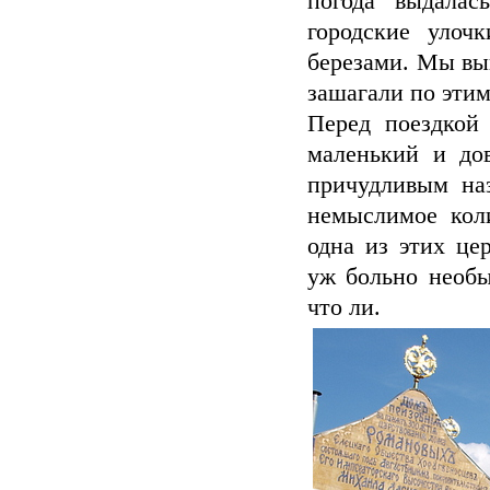
погода выдалас
городские улоч
березами. Мы выг
зашагали по этим
Перед поездкой
маленький и до
причудливым на
немыслимое кол
одна из этих це
уж больно необы
что ли.