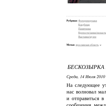
Рубрики:
Фоторепортажи
Кладбища
Памятники
Крепости/замки/монаст
Выставки/музеи
Метки:
ярославская область
БЕСКОЗЫРКА 
Среда, 14 Июля 2010 
На следующее ут
нас волновал ма
и отправиться в
сообщения межд