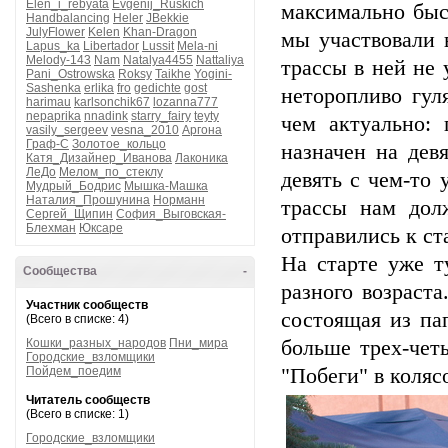
Elen_i_rebyata
Evgenij_Ruskich
максимально быст
Handbalancing
Heler
JBekkie
JulyFlower
Kelen
Khan-Dragon
мы участвовали 
Lapus_ka
Libertador
Lussit
Mela-ni
Melody-143
Nam
Natalya4455
Nattaliya
трассы в ней не
Pani_Ostrowska
Roksy
Taikhe
Yogini-
Sashenka
erlika
fro
gedichte
gost
неторопливо гул
harimau
karlsonchik67
lozanna777
nepaprika
nnadink
starry_fairy
teyty
чем актуально:
vasily_sergeev
vesna_2010
Аргона
Граф-С
Золотое_кольцо
назначен на дев
Катя_Дизайнер_Иванова
Лаконика
ЛеДо
Мелом_по_стеклу
девять с чем-то 
Мудрый_Бодрис
Мышка-Машка
Наталия_Прошунина
Норманн
трассы нам дол
Сергей_Щипин
София_Выговская-
Блехман
Юксаре
отправились к ст
На старте уже т
Сообщества
-
разного возраста
Участник сообществ
состоящая из па
(Всего в списке: 4)
Кошки_разных_народов
Пни_мира
больше трех-чет
Городские_взломщики
Пойдем_поедим
"Побеги" в колясо
Читатель сообществ
(Всего в списке: 1)
Городские_взломщики