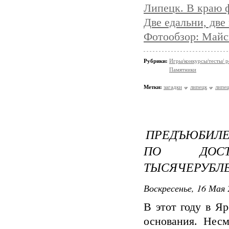
Липецк. В краю ф
Две едальни, две
Фотообзор: Майс
Рубрики:
Игры/конкурсы/тесты/ р
Памятники
Метки:
загадки
липецк
липец
ПРЕДЪЮБИЛЕ
ПО ДОСТО
ТЫСЯЧЕРУБЛ
Воскресенье, 16 Мая 
В этот году в Я
основания. Несм