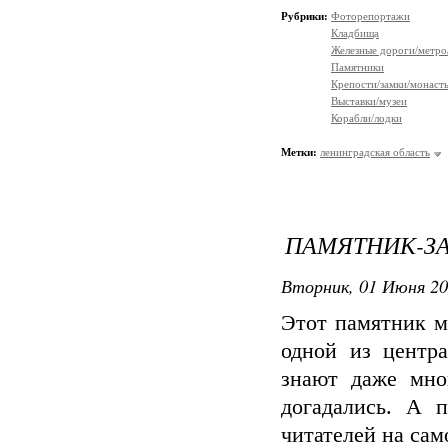
Рубрики:
Фоторепортажи
Кладбища
Железные дороги/метро
Памятники
Крепости/замки/монаст
Выставки/музеи
Корабли/лодки
Метки:
ленинградская область
ПАМЯТНИК-ЗА
Вторник, 01 Июня 20
Этот памятник м
одной из центр
знают даже мно
догадались. А 
читателей на сам