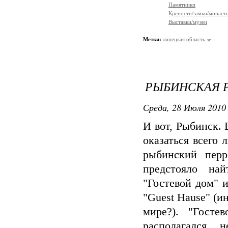
Памятники
Крепости/замки/монаст
Выставки/музеи
Метки:
липецкая область
РЫБИНСКАЯ Р
Среда, 28 Июля 2010 
И вот, Рыбинск. 
оказаться всего 
рыбинский перр
предстояло на
"Гостевой дом" и
"Guest Hause" (и
мире?). "Госте
располагался 