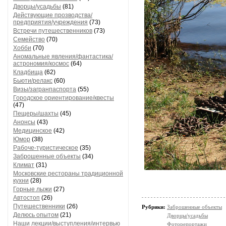
Дворцы/усадьбы
(81)
Действующие прозводства/
предприятия/учреждения
(73)
Встречи путешественников
(73)
Семейство
(70)
Хобби
(70)
Аномальные явления/фантастика/
астрономия/космос
(64)
Кладбища
(62)
Бьюти/релакс
(60)
Визы/загранпаспорта
(55)
Городское ориентирование/квесты
(47)
Пещеры/шахты
(45)
Анонсы
(43)
Медицинское
(42)
Юмор
(38)
Рабоче-туристическое
(35)
Заброшенные объекты
(34)
Климат
(31)
Московские рестораны традиционной
кухни
(28)
Горные лыжи
(27)
Автостоп
(26)
Путешественники
(26)
Рубрики:
Заброшенные объекты
Делюсь опытом
(21)
Дворцы/усадьбы
Наши лекции/выступления/интервью
Фоторепортажи