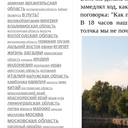
архангельская
армения
замедлял ход, ка
область
астраханская область
байкал
поговорка: "Как 
в путь!
беларусь
венгрия
великобритания
В 18 часов наш
владимирская область
толчка мы не поч
волгоградская область
вологда
вологодская область
германия
грузия
воронежская область
египет
дальний восток
евреи
жизнь
загадки
ивановская
индия
область
израиль
индонезия
иран
иордания
испания
иркутская область
италия
калужская область
карелия
камбоджа
кижи
карпаты
китай
костромская область
краснодарский край
красноярский край
крым
куба
ленинградская область
литва
марокко
мальта
мексика
москва
молдова
московская область
нагорный карабах
нижегородская