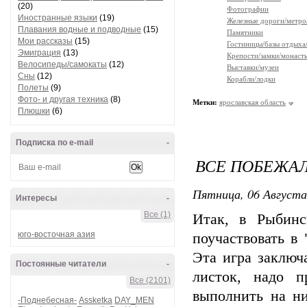
(20)
Фотографии
Иностранные языки
(19)
Железные дороги/метро
Плавания водные и подводные
(15)
Памятники
Мои рассказы
(15)
Гостиницы/базы отдыха
Эмиграция
(13)
Крепости/замки/монаст
Велосипеды/самокаты
(12)
Выставки/музеи
Сны
(12)
Корабли/лодки
Полеты
(9)
Фото- и другая техника
(8)
Метки:
ярославская область
Плюшки
(6)
Подписка по e-mail
-
ВСЕ ПОБЕЖАЛ
Пятница, 06 Августа
Интересы
-
Все (1)
Итак, в Рыбинс
юго-восточная азия
поучаствовать в
Эта игра заключ
Постоянные читатели
-
листок, надо 
Все (2101)
выполнить на ни
-Поднебесная-
Assketka
DAY_MEN