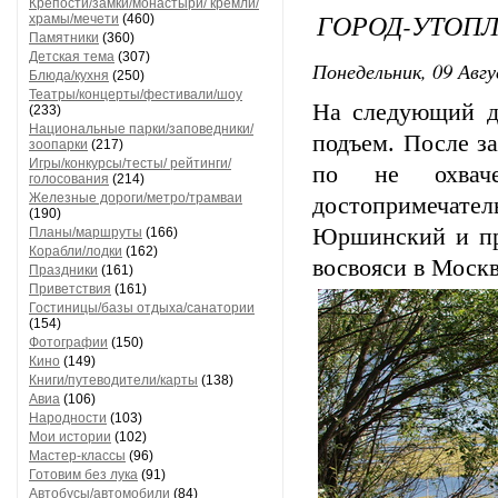
Крепости/замки/монастыри/ кремли/
ГОРОД-УТОП
храмы/мечети
(460)
Памятники
(360)
Детская тема
(307)
Понедельник, 09 Авгу
Блюда/кухня
(250)
Театры/концерты/фестивали/шоу
На следующий д
(233)
Национальные парки/заповедники/
подъем. После з
зоопарки
(217)
Игры/конкурсы/тесты/ рейтинги/
по не охваче
голосования
(214)
Железные дороги/метро/трамваи
достопримечател
(190)
Юршинский и пре
Планы/маршруты
(166)
Корабли/лодки
(162)
восвояси в Москв
Праздники
(161)
Приветствия
(161)
Гостиницы/базы отдыха/санатории
(154)
Фотографии
(150)
Кино
(149)
Книги/путеводители/карты
(138)
Авиа
(106)
Народности
(103)
Мои истории
(102)
Мастер-классы
(96)
Готовим без лука
(91)
Автобусы/автомобили
(84)