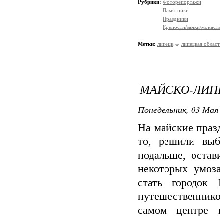
Рубрики:
Фоторепортажи
Памятники
Праздники
Крепости/замки/монаст
Метки:
липецк
липецкая област
МАЙСКО-ЛИП
Понедельник, 03 Мая 
На майские праз
то, решили выб
подальше, остав
некоторых умоз
стать городок
путешественнико
самом центре 