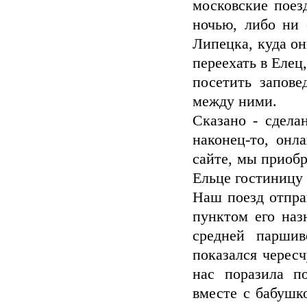
московские поез
ночью, либо ни 
Липецка, куда он
переехать в Елец
посетить запове
между ними.
Сказано - сдела
наконец-то, онл
сайте, мы приобр
Ельце гостиницу 
Наш поезд отпра
пунктом его наз
средней паршив
показался черес
нас поразила по
вместе с бабушк