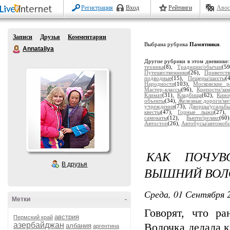
Регистрация
Вход
Рейтинги
Авос
Записи
Друзья
Комментарии
Выбрана рубрика
Памятники
.
Annataliya
Другие рубрики в этом дневнике
техника
(8),
Традиции/обычаи
(5
Путешественники
(26),
Приветств
подводные
(15),
Пещеры/шахты
(
Народности
(103),
Московские р
Мастер-классы
(96),
Крепости/за
Климат
(31),
Кладбища
(62),
Кино
объекты
(34),
Железные дороги/ме
учреждения
(73),
Дворцы/усадьб
квесты
(47),
Горные лыжи
(27)
самокаты
(12),
Бьюти/релакс
(6
Автостоп
(26),
Автобусы/автомоб
КАК ПОЧУВ
В друзья
ВЫШНИЙ ВОЛ
Среда, 01 Сентября 2
Метки
-
Говорят, что р
австрия
Пермский край
азербайджан
Волочка делала к
албания
аргентина