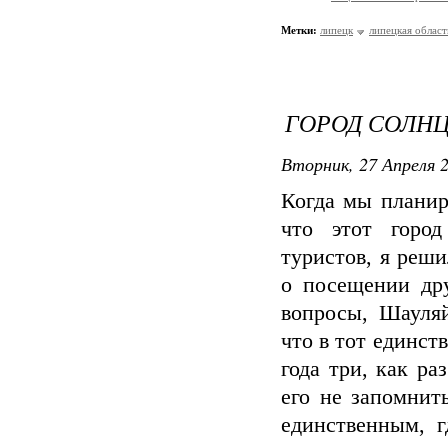
Метки:
липецк
липецкая област
ГОРОД СОЛН
Вторник, 27 Апреля 2
Когда мы планир
что этот город
туристов, я реш
о посещении дру
вопросы, Шауляй
что в тот единст
года три, как р
его не запомнит
единственным, г