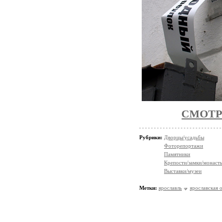
СМОТР
Рубрики:
Дворцы/усадьбы
Фоторепортажи
Памятники
Крепости/замки/монаст
Выставки/музеи
Метки:
ярославль
ярославская 