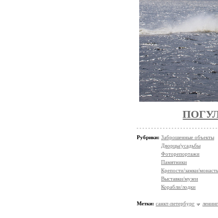
ПОГУ
Рубрики:
Заброшенные объекты
Дворцы/усадьбы
Фоторепортажи
Памятники
Крепости/замки/монаст
Выставки/музеи
Корабли/лодки
Метки:
санкт-петербург
ленинг