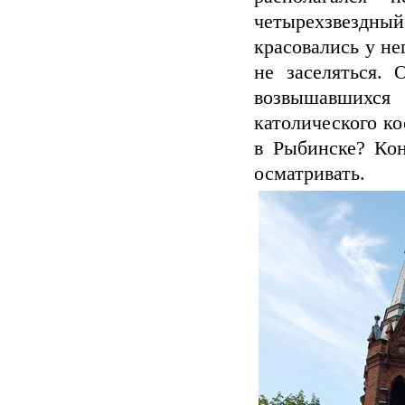
четырехзвездный
красовались у н
не заселяться. 
возвышавшихс
католического ко
в Рыбинске? Ко
осматривать.