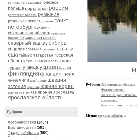
полезное
область
петрозаводск
россия
польша
португалия
румыния
ростовская область
санкт-
рязанская область
рязань
петербург
сахалин
сахалинская область
северная
северная осетия
македония
сибирь
северный кавказ
ссылки
сицилия
словакия
словения
сша
тверская
татарстан
таймыр
область
тунис
тульская область
украина
уганда
турция
урал
И
финляндия
франция
чехия
швеция
чили
чечня
швейцария
Рубрики:
Заброшенные объекты
южная корея
эстония
эфиопия
Фоторепортажи
япония
ярославль
ява
южная осетия
Железные дороги/метро
ярославская область
Памятники
Крепости/замки/монаст
Рубрики
-
Метки:
тверская область
Фоторепортажи
(1464)
Выставки/музеи
(591)
Традиции/обычаи
(590)