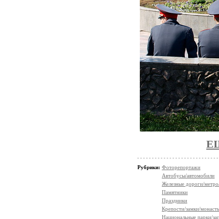
Е
Рубрики:
Фоторепортажи
Автобусы/автомобили
Железные дороги/метро
Памятники
Праздники
Крепости/замки/монаст
Национальные парки/за