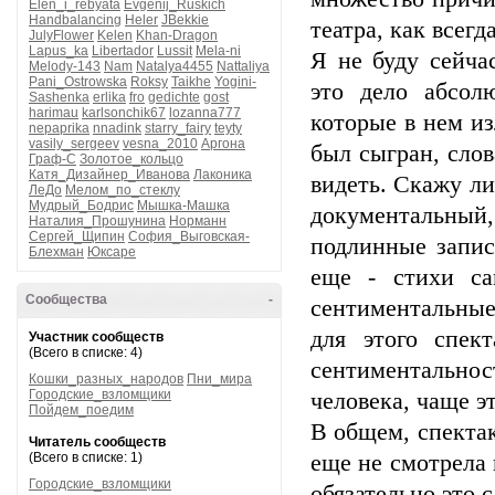
Elen_i_rebyata
Evgenij_Ruskich
Handbalancing
Heler
JBekkie
театра, как всегд
JulyFlower
Kelen
Khan-Dragon
Lapus_ka
Libertador
Lussit
Mela-ni
Я не буду сейча
Melody-143
Nam
Natalya4455
Nattaliya
Pani_Ostrowska
Roksy
Taikhe
Yogini-
это дело абсол
Sashenka
erlika
fro
gedichte
gost
harimau
karlsonchik67
lozanna777
которые в нем из
nepaprika
nnadink
starry_fairy
teyty
vasily_sergeev
vesna_2010
Аргона
был сыгран, слов
Граф-С
Золотое_кольцо
Катя_Дизайнер_Иванова
Лаконика
видеть. Скажу лиш
ЛеДо
Мелом_по_стеклу
Мудрый_Бодрис
Мышка-Машка
документальный, 
Наталия_Прошунина
Норманн
Сергей_Щипин
София_Выговская-
подлинные запис
Блехман
Юксаре
еще - стихи са
Сообщества
-
сентиментальные
для этого спек
Участник сообществ
(Всего в списке: 4)
сентиментальнос
Кошки_разных_народов
Пни_мира
Городские_взломщики
человека, чаще эт
Пойдем_поедим
В общем, спектак
Читатель сообществ
(Всего в списке: 1)
еще не смотрела 
Городские_взломщики
обязательно это с