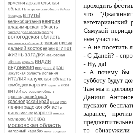
архангельская
армения
проходить фестив
область
астраханская область
байкал
что "Джаганна
в путь!
беларусь
венгрия
великобритания
вегетарианский 
владимирская область
Сямукой периоди
волгоградская область
вологда
вологодская область
нем участие.
германия
грузия
воронежская область
- А не посетить 
египет
дальний восток
евреи
жизнь
загадки
- С Даней? - спр
ивановская
индия
область
израиль
- Ну, да!
индонезия
иран
иордания
- А почему бы 
испания
иркутская область
италия
калужская область
субботу будут до
карелия
камбоджа
кижи
карпаты
Там мы и договор
китай
костромская область
Даниил Антонов
краснодарский край
красноярский край
крым
куба
пускают бесплат
ленинградская область
литва
марокко
заранее, проти
мальта
мексика
москва
молдова
предпочтительнее
московская область
то обнаружили
нагорный карабах
нижегородская