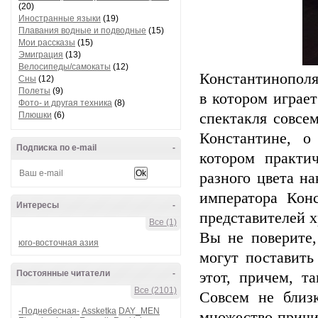
(20)
Иностранные языки
(19)
Плавания водные и подводные
(15)
Мои рассказы
(15)
Эмиграция
(13)
Велосипеды/самокаты
(12)
Константинополя
Сны
(12)
Полеты
(9)
в котором играет
Фото- и другая техника
(8)
Плюшки
(6)
спектакля совсе
Константине, о
Подписка по e-mail
-
котором практи
разного цвета н
императора Кон
Интересы
-
представителей 
Все (1)
Вы не поверите,
юго-восточная азия
могут поставить
Постоянные читатели
-
этот, причем, т
Все (2101)
Совсем не близ
-Поднебесная-
Assketka
DAY_MEN
множество причи