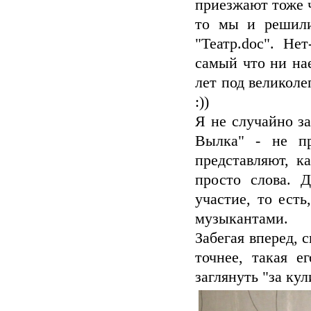
приезжают тоже ч
то мы и решили
"Театр.doc". Не
самый что ни на
лет под великол
:))
Я не случайно за
Вылка" - не пр
представляют, к
просто слова. 
участие, то есть
музыкантами.
Забегая вперед, 
точнее, такая е
заглянуть "за ку