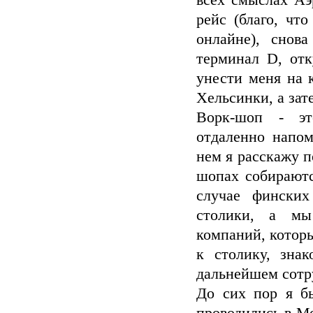
всех смыслах Аэ
рейс (благо, чт
онлайне), снов
терминал D, отк
унести меня на 
Хельсинки, а зат
Ворк-шоп - это
отдаленно напо
нем я расскажу п
шопах собираютс
случае финских
столики, а мы
компаний, которы
к столику, зна
дальнейшем сотр
До сих пор я бы