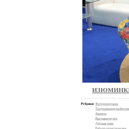
ИЗЮМИНКИ
Рубрики:
Фоторепортажи
Театры/концерты/фести
Анонсы
Выставки/музеи
Детская тема
Рабоче-туристическое