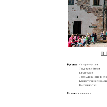
В
Рубрики:
Фоторепортажи
Традиции/обычаи
Блюда/кухня
Театры/концерты/фести
Крепости/замки/монаст
Выставки/музеи
Метки:
финляндия