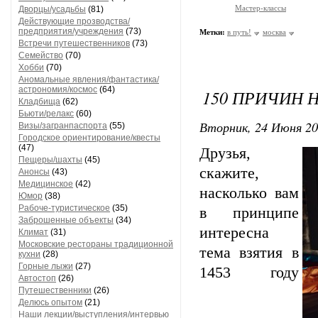
Мастер-классы
Дворцы/усадьбы
(81)
Действующие прозводства/
предприятия/учреждения
(73)
Метки:
в путь!
москва
Встречи путешественников
(73)
Семейство
(70)
Хобби
(70)
Аномальные явления/фантастика/
астрономия/космос
(64)
150 ПРИЧИН 
Кладбища
(62)
Бьюти/релакс
(60)
Вторник, 24 Июня 20
Визы/загранпаспорта
(55)
Городское ориентирование/квесты
(47)
Друзья,
Пещеры/шахты
(45)
скажите,
Анонсы
(43)
Медицинское
(42)
насколько вам
Юмор
(38)
Рабоче-туристическое
(35)
в принципе
Заброшенные объекты
(34)
интересна
Климат
(31)
Московские рестораны традиционной
тема взятия в
кухни
(28)
Горные лыжи
(27)
1453 году
Автостоп
(26)
Путешественники
(26)
Делюсь опытом
(21)
Наши лекции/выступления/интервью