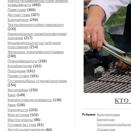
Крепости/замки/монастыри/ кремли/
храмы/мечети
(460)
Памятники
(360)
Детская тема
(307)
Блюда/кухня
(250)
Театры/концерты/фестивали/шоу
(233)
Национальные парки/заповедники/
зоопарки
(217)
Игры/конкурсы/тесты/ рейтинги/
голосования
(214)
Железные дороги/метро/трамваи
(190)
Планы/маршруты
(166)
Корабли/лодки
(162)
Праздники
(161)
Приветствия
(161)
Гостиницы/базы отдыха/санатории
(154)
Фотографии
(150)
Кино
(149)
КТО 
Книги/путеводители/карты
(138)
Авиа
(106)
Народности
(103)
Рубрики:
Фоторепортажи
Мои истории
(102)
Блюда/кухня
Мастер-классы
(96)
Театры/концерты/фести
Готовим без лука
(91)
Детская тема
Автобусы/автомобили
(84)