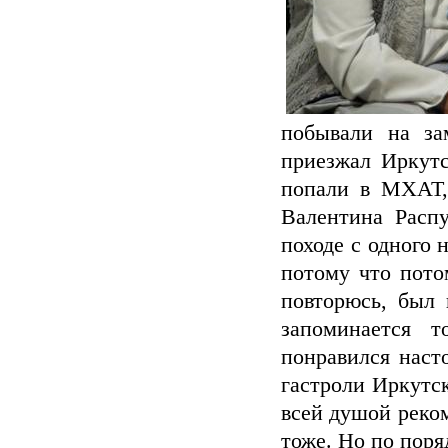
побывали на за
приезжал Иркут
попали в МХАТ,
Валентина Расп
походе с одного 
потому что пото
повторюсь, был 
запоминается 
понравился насто
гастроли Иркутск
всей душой реком
тоже. Но по поряд