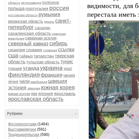
полезное
область
петрозаводск
видимости, для 
россия
польша
португалия
перестала иметь з
румыния
ростовская область
санкт-
рязанская область
рязань
петербург
сахалин
сахалинская область
северная
северная осетия
македония
сибирь
северный кавказ
ссылки
сицилия
словакия
словения
сша
тверская
татарстан
таймыр
область
тунис
тульская область
украина
уганда
турция
урал
финляндия
франция
чехия
швеция
чили
чечня
швейцария
южная корея
эстония
эфиопия
япония
ярославль
ява
южная осетия
ярославская область
Рубрики
-
Фоторепортажи
(1464)
Выставки/музеи
(591)
Традиции/обычаи
(590)