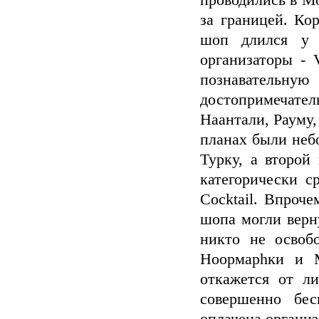
проводились в Мо
за границей. Кор
шоп длился у 
организаторы - 
познавательну
достопримечате
Наантали, Рауму
планах были небо
Турку, а второй
категорически с
Cocktail. Впроч
шопа могли верн
никто не освоб
Ноормарhки и М
откажется от л
совершенно бес