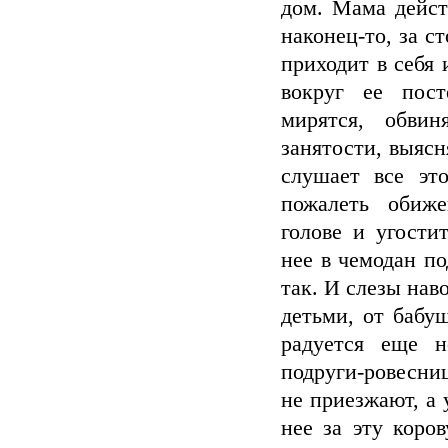
дом. Мама действ
наконец-то, за с
приходит в себя 
вокруг ее пост
мирятся, обви
занятости, выясн
слушает все это
пожалеть обиже
голове и угости
нее в чемодан по
так. И слезы нав
детьми, от бабу
радуется еще 
подруги-ровесни
не приезжают, а 
нее за эту коро