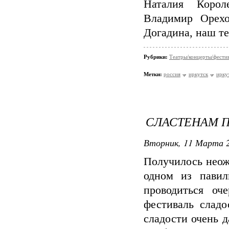
Наталия Корол
Владимир Орехо
Догадина, наш те
Рубрики:
Театры/концерты/фести
Метки:
россия
иркутск
ирку
СЛАСТЕНАМ П
Вторник, 11 Марта 2
Получилось неожи
одном из павил
проводиться оч
фестиваль слад
сладости очень 