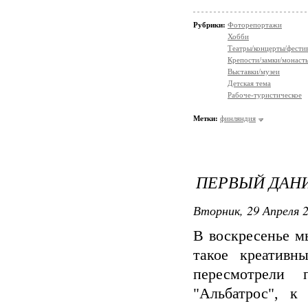
Рубрики:
Фоторепортажи
Хобби
Театры/концерты/фести
Крепости/замки/монаст
Выставки/музеи
Детская тема
Рабоче-туристическое
Метки:
финляндия
ПЕРВЫЙ ДАНИ
Вторник, 29 Апреля 2
В воскресенье м
такое креатив
пересмотрели 
"Альбатрос", к