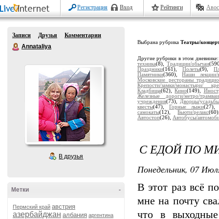
Регистрация
Вход
Рейтинги
Авос
Записи
Друзья
Комментарии
Выбрана рубрика
Театры/концер
Annataliya
Другие рубрики в этом дневнике
техника
(8),
Традиции/обычаи
(59
Праздники
(161),
Полеты
(9),
П
Памятники
(360),
Наши лекции/в
Московские рестораны традици
Крепости/замки/монастыри/ кре
Кладбища
(62),
Кино
(149),
Иност
Железные дороги/метро/трамва
учреждения
(73),
Дворцы/усадьб
квесты
(47),
Горные лыжи
(27)
самокаты
(12),
Бьюти/релакс
(6
Автостоп
(26),
Автобусы/автомоб
С ЕДОЙ ПО М
В друзья
Понедельник, 07 Июля
В этот раз всё п
Метки
-
мне на почту сва
австрия
Пермский край
что в выходные
азербайджан
албания
аргентина