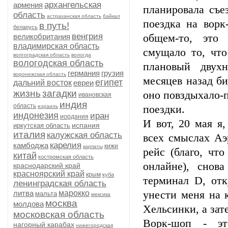
архангельская
армения
планировала съе
область
астраханская область
байкал
поездка на вор
в путь!
беларусь
венгрия
великобритания
общем-то, это 
владимирская область
смущало то, чт
волгоградская область
вологда
вологодская область
плановый двух
германия
грузия
воронежская область
месяцев назад би
египет
дальний восток
евреи
жизнь
загадки
оно повздыхало-п
ивановская
индия
область
израиль
поездки.
индонезия
иран
иордания
И вот, 20 мая я
испания
иркутская область
италия
калужская область
всех смыслах Аэ
карелия
камбоджа
кижи
карпаты
рейс (благо, чт
китай
костромская область
онлайне), снов
краснодарский край
красноярский край
крым
куба
терминал D, отк
ленинградская область
литва
марокко
унести меня на 
мальта
мексика
москва
молдова
Хельсинки, а зат
московская область
Ворк-шоп - это
нагорный карабах
нижегородская