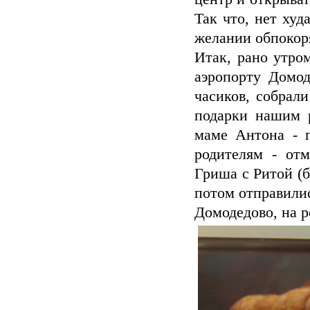
Так что, нет ху
желании обпокоря
Итак, рано утро
аэропорту Домод
часиков, собрали
подарки нашим р
маме Антона - 
родителям - отм
Гриша с Ритой (б
потом отправилис
Домодедово, на р