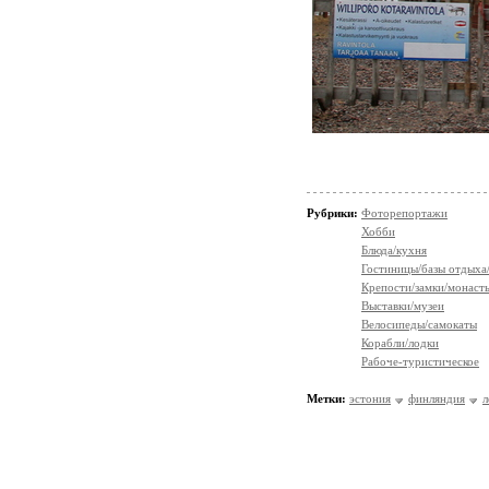
Рубрики:
Фоторепортажи
Хобби
Блюда/кухня
Гостиницы/базы отдыха
Крепости/замки/монаст
Выставки/музеи
Велосипеды/самокаты
Корабли/лодки
Рабоче-туристическое
Метки:
эстония
финляндия
л