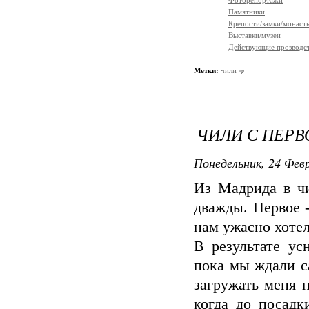
Фоторепортажи
Памятники
Крепости/замки/монаст
Выставки/музеи
Действующие прозводст
Метки:
чили
ЧИЛИ С ПЕРВ
Понедельник, 24 Февр
Из Мадрида в чи
дважды. Первое -
нам ужасно хотел
В результате ус
пока мы ждали с
загружать меня 
когда до посадк