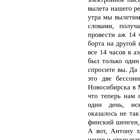
вылета нашего ре
утра мы вылетим
словами, получ
провести аж 14 
борта на другой
все 14 часов в а
был только один
спросите вы. Да
это две бессон
Новосибирска в М
что теперь нам 
один день, ис
оказалось не так
финский шенген,
А вот, Антону 
центр и открыват