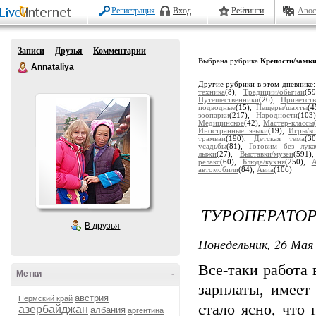
Регистрация
Вход
Рейтинги
Авос
Записи
Друзья
Комментарии
Выбрана рубрика
Крепости/замк
Annataliya
Другие рубрики в этом дневнике
техника
(8),
Традиции/обычаи
(5
Путешественники
(26),
Приветств
подводные
(15),
Пещеры/шахты
(4
зоопарки
(217),
Народности
(103
Медицинское
(42),
Мастер-классы
Иностранные языки
(19),
Игры/ко
трамваи
(190),
Детская тема
(3
усадьбы
(81),
Готовим без лука
лыжи
(27),
Выставки/музеи
(591)
релакс
(60),
Блюда/кухня
(250),
автомобили
(84),
Авиа
(106)
ТУРОПЕРАТО
В друзья
Понедельник, 26 Мая 
Все-таки работа 
Метки
-
зарплаты, имеет
австрия
Пермский край
стало ясно, что
азербайджан
албания
аргентина