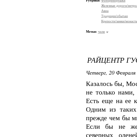
Рубрики:
Фоторепортажи
Железные дороги/метро
Авиа
Традиции/обычаи
Крепости/замки/монаст
Метки:
чили
РАЙЦЕНТР ГУ
Четверг, 20 Февраля 
Казалось бы, Мос
не только нами,
Есть еще на ее к
Одним из таких
прежде чем бы м
Если бы не же
северных олен