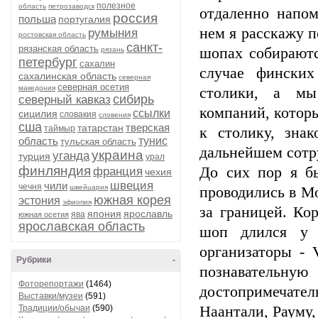
полезное
область
петрозаводск
отдаленно напо
россия
польша
португалия
нем я расскажу п
румыния
ростовская область
санкт-
рязанская область
шопах собираютс
рязань
петербург
сахалин
случае финских
сахалинская область
северная
северная осетия
македония
столики, а мы
сибирь
северный кавказ
компаний, которы
ссылки
сицилия
словакия
словения
сша
тверская
татарстан
таймыр
к столику, зна
область
тунис
тульская область
дальнейшем сотр
украина
уганда
турция
урал
финляндия
До сих пор я бы
франция
чехия
швеция
чили
чечня
швейцария
проводились в Мо
южная корея
эстония
эфиопия
за границей. Кор
япония
ярославль
ява
южная осетия
ярославская область
шоп длился у 
организаторы - 
Рубрики
-
познавательну
Фоторепортажи
(1464)
достопримечате
Выставки/музеи
(591)
Традиции/обычаи
(590)
Наантали, Рауму