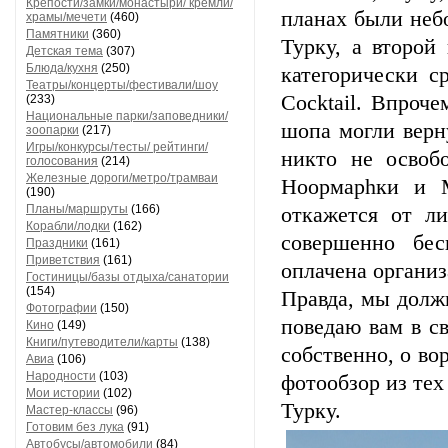
Крепости/замки/монастыри/ кремли/
планах были небо
храмы/мечети
(460)
Памятники
(360)
Турку, а второй
Детская тема
(307)
Блюда/кухня
(250)
категорически с
Театры/концерты/фестивали/шоу
Cocktail. Впроч
(233)
Национальные парки/заповедники/
шопа могли верн
зоопарки
(217)
Игры/конкурсы/тесты/ рейтинги/
никто не освоб
голосования
(214)
Железные дороги/метро/трамваи
Ноормарhки и М
(190)
Планы/маршруты
(166)
откажется от л
Корабли/лодки
(162)
совершенно бес
Праздники
(161)
Приветствия
(161)
оплачена организ
Гостиницы/базы отдыха/санатории
(154)
Правда, мы долж
Фотографии
(150)
поведаю вам в св
Кино
(149)
Книги/путеводители/карты
(138)
собственно, о в
Авиа
(106)
Народности
(103)
фотообзор из тех
Мои истории
(102)
Турку.
Мастер-классы
(96)
Готовим без лука
(91)
Автобусы/автомобили
(84)