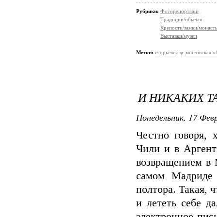
Рубрики:
Фоторепортажи
Традиции/обычаи
Крепости/замки/монаст
Выставки/музеи
Метки:
егорьевск
московская о
И НИКАКИХ Т
Понедельник, 17 Февр
Честно говоря, 
Чили и в Аргент
возвращением в 
самом Мадриде 
полтора. Такая, 
и лететь себе д
электронное пис