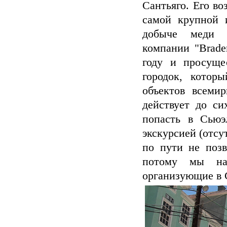
Сантьяго. Его во
самой крупной 
добыче меди Э
компании "Brade
году и просуще
городок, кото
объектов всеми
действует до си
попасть в Сьюэ
экскурсией (отсу
по пути не позв
потому мы на
организующие в 