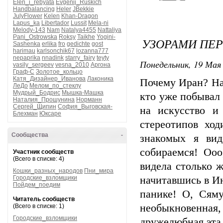
Elen_i_rebyata
Evgenij_Ruskich
Handbalancing
Heler
JBekkie
JulyFlower
Kelen
Khan-Dragon
Lapus_ka
Libertador
Lussit
Mela-ni
Melody-143
Nam
Natalya4455
Nattaliya
Pani_Ostrowska
Roksy
Taikhe
Yogini-
УЗОРАМИ ПЕ
Sashenka
erlika
fro
gedichte
gost
harimau
karlsonchik67
lozanna777
nepaprika
nnadink
starry_fairy
teyty
Понедельник, 19 Мая 
vasily_sergeev
vesna_2010
Аргона
Граф-С
Золотое_кольцо
Катя_Дизайнер_Иванова
Лаконика
Почему Иран? Нав
ЛеДо
Мелом_по_стеклу
Мудрый_Бодрис
Мышка-Машка
кто уже побывал 
Наталия_Прошунина
Норманн
Сергей_Щипин
София_Выговская-
на искусство и
Блехман
Юксаре
стереотипов хо
Сообщества
-
знакомых я вид
собираемся! Ооо
Участник сообществ
(Всего в списке: 4)
видела столько 
Кошки_разных_народов
Пни_мира
Городские_взломщики
начитавшись в И
Пойдем_поедим
панике! О, Сяму
Читатель сообществ
необыкновенная,
(Всего в списке: 1)
Городские_взломщики
дружелюбная эта 