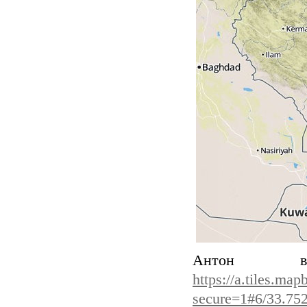
Антон в
https://a.tiles.ma
secure=1#6/33.75