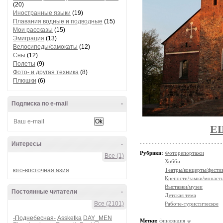
(20)
Иностранные языки
(19)
Плавания водные и подводные
(15)
Мои рассказы
(15)
Эмиграция
(13)
Велосипеды/самокаты
(12)
Сны
(12)
Полеты
(9)
Фото- и другая техника
(8)
Плюшки
(6)
Подписка по e-mail
-
Е
Интересы
-
Рубрики:
Фоторепортажи
Все (1)
Хобби
юго-восточная азия
Театры/концерты/фести
Крепости/замки/монаст
Выставки/музеи
Постоянные читатели
-
Детская тема
Все (2101)
Рабоче-туристическое
-Поднебесная-
Assketka
DAY_MEN
Метки:
финляндия