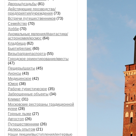
Дворцы/усадьбы
(81)
Действующие прозводства/
предприятия/учреждения
(73)
Встречи путешественников
(73)
Семейство
(70)
Хобби
(70)
Аномальные явления/фантастика/
астрономия/космос
(64)
Кладбища
(62)
Бьюти/релакс
(60)
Визы/загранпаспорта
(55)
Городское ориентирование/квесты
(47)
Пещеры/шахты
(45)
Анонсы
(43)
Медицинское
(42)
Юмор
(38)
Рабоче-туристическое
(35)
Заброшенные объекты
(34)
Климат
(31)
Московские рестораны традиционной
кухни
(28)
Горные лыжи
(27)
Автостоп
(26)
Путешественники
(26)
Делюсь опытом
(21)
Наши лекции/выступления/интервью