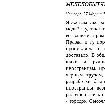
МЕДЕДОБЫТЧ
Четверг, 27 Марта 2
Я же вам уже ра
меди? Ну, так во
ее залежи пром
Правда, в ту по
прониклись, а,
доставало. В об
шахт и рудни
иностранцам. При
черным трудом,
разработки был
иностранцы во
рабочие поселки
- городок Сьюэл