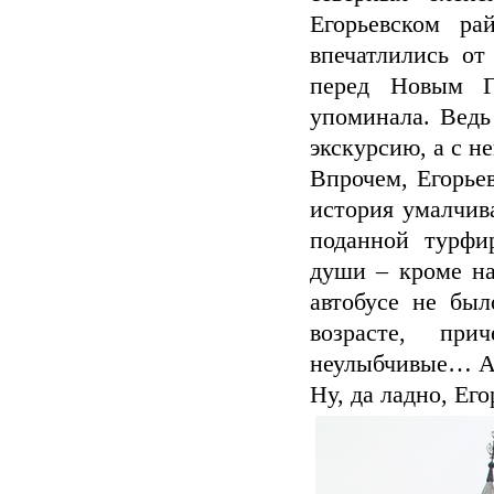
Егорьевском р
впечатлились о
перед Новым Г
упоминала. Ведь
экскурсию, а с н
Впрочем, Егорье
история умалчив
поданной турфи
души – кроме на
автобусе не бы
возрасте, при
неулыбчивые… А 
Ну, да ладно, Его