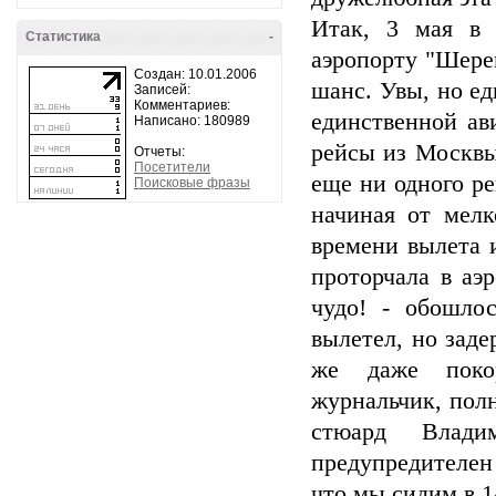
Итак, 3 мая в 
Статистика
-
аэропорту "Шере
Создан: 10.01.2006
шанс. Увы, но ед
Записей:
Комментариев:
единственной ав
Написано: 180989
рейсы из Москвы
Отчеты:
Посетители
еще ни одного ре
Поисковые фразы
начиная от мелк
времени вылета и
проторчала в аэр
чудо! - обошло
вылетел, но заде
же даже поко
журнальчик, пол
стюард Влад
предупредителен
что мы сидим в 1