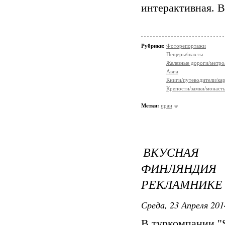
интерактивная. Во
Рубрики:
Фоторепортажи
Пещеры/шахты
Железные дороги/метро
Авиа
Книги/путеводители/ка
Крепости/замки/монаст
Метки:
иран
ВКУСНАЯ 
ФИНЛЯНД
РЕКЛАМНИКЕ
Среда, 23 Апреля 201
В туркомпании "S