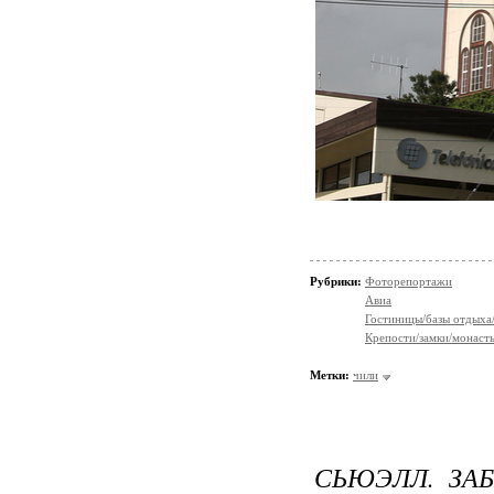
Рубрики:
Фоторепортажи
Авиа
Гостиницы/базы отдыха
Крепости/замки/монаст
Метки:
чили
СЬЮЭЛЛ. ЗА