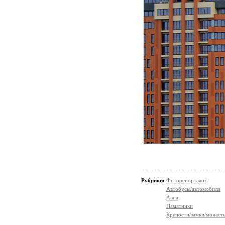
Рубрики:
Фоторепортажи
Автобусы/автомобили
Авиа
Памятники
Крепости/замки/монаст