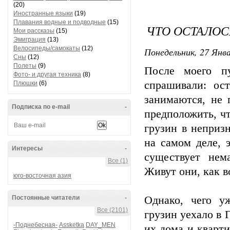
(20)
Иностранные языки
(19)
Плавания водные и подводные
(15)
ЧТО ОСТАЛОС
Мои рассказы
(15)
Эмиграция
(13)
Велосипеды/самокаты
(12)
Понедельник, 27 Янва
Сны
(12)
Полеты
(9)
После моего п
Фото- и другая техника
(8)
спрашивали: ос
Плюшки
(6)
занимаются, не 
Подписка по e-mail
-
предположить, чт
грузин в неприз
на самом деле, 
Интересы
-
существует нем
Все (1)
Живут они, как вс
юго-восточная азия
Постоянные читатели
-
Однако, чего у
Все (2101)
грузин уехало в
-Поднебесная-
Assketka
DAY_MEN
их дома и кварт