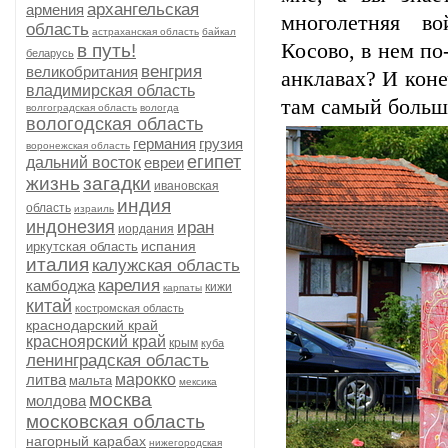
архангельская
армения
многолетняя во
область
астраханская область
байкал
Косово, в нем по
в путь!
беларусь
венгрия
великобритания
анклавах? И коне
владимирская область
там самый больш
волгоградская область
вологда
вологодская область
германия
грузия
воронежская область
египет
дальний восток
евреи
жизнь
загадки
ивановская
индия
область
израиль
индонезия
иран
иордания
испания
иркутская область
италия
калужская область
карелия
камбоджа
кижи
карпаты
китай
костромская область
краснодарский край
красноярский край
крым
куба
ленинградская область
литва
марокко
мальта
мексика
москва
молдова
московская область
нагорный карабах
нижегородская