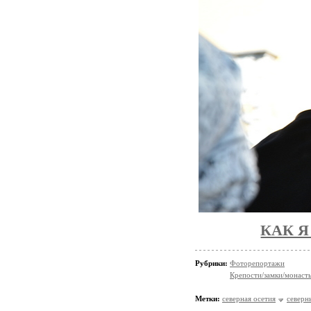
КАК 
Рубрики:
Фоторепортажи
Крепости/замки/монаст
Метки:
северная осетия
северн