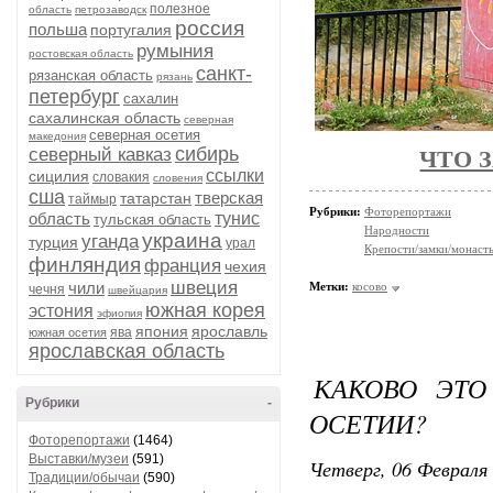
полезное
область
петрозаводск
россия
польша
португалия
румыния
ростовская область
санкт-
рязанская область
рязань
петербург
сахалин
сахалинская область
северная
северная осетия
македония
сибирь
северный кавказ
ЧТО 
ссылки
сицилия
словакия
словения
сша
тверская
татарстан
таймыр
Рубрики:
Фоторепортажи
область
тунис
тульская область
Народности
украина
уганда
турция
урал
Крепости/замки/монаст
финляндия
франция
чехия
швеция
чили
Метки:
косово
чечня
швейцария
южная корея
эстония
эфиопия
япония
ярославль
ява
южная осетия
ярославская область
КАКОВО ЭТО
Рубрики
-
ОСЕТИИ?
Фоторепортажи
(1464)
Выставки/музеи
(591)
Четверг, 06 Февраля 
Традиции/обычаи
(590)