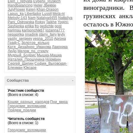
Elen_i_rebyata
Evgenij_Ruskich
Handbalancing
Heler
JBekkie
виноградники. 
JulyFlower
Kelen
Khan-Dragon
Lapus_ka
Libertador
Lussit
Mela-ni
грузинских анкл
Melody-143
Nam
Natalya4455
Nattaliya
Pani_Ostrowska
Roksy
Taikhe
Yogini-
осталось в Южной
Sashenka
erlika
fro
gedichte
gost
harimau
karlsonchik67
lozanna777
nepaprika
nnadink
starry_fairy
teyty
vasily_sergeev
vesna_2010
Аргона
Граф-С
Золотое_кольцо
Катя_Дизайнер_Иванова
Лаконика
ЛеДо
Мелом_по_стеклу
Мудрый_Бодрис
Мышка-Машка
Наталия_Прошунина
Норманн
Сергей_Щипин
София_Выговская-
Блехман
Юксаре
Сообщества
-
Участник сообществ
(Всего в списке: 4)
Кошки_разных_народов
Пни_мира
Городские_взломщики
Пойдем_поедим
Читатель сообществ
(Всего в списке: 1)
Городские_взломщики