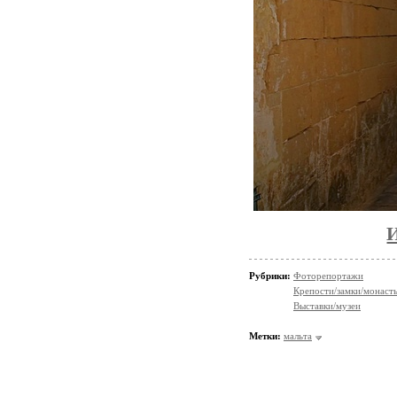
Рубрики:
Фоторепортажи
Крепости/замки/монаст
Выставки/музеи
Метки:
мальта