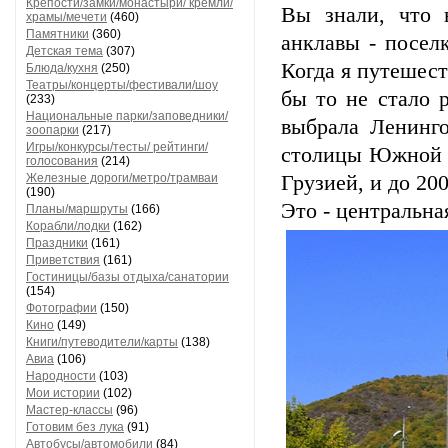
Крепости/замки/монастыри/ кремли/
Вы знали, что 
храмы/мечети
(460)
Памятники
(360)
анклавы - посел
Детская тема
(307)
Когда я путешест
Блюда/кухня
(250)
Театры/концерты/фестивали/шоу
бы то не стало 
(233)
Национальные парки/заповедники/
выбрала Ленинго
зоопарки
(217)
Игры/конкурсы/тесты/ рейтинги/
столицы Южной О
голосования
(214)
Железные дороги/метро/трамваи
Грузией, и до 20
(190)
Это - центральна
Планы/маршруты
(166)
Корабли/лодки
(162)
Праздники
(161)
Приветствия
(161)
Гостиницы/базы отдыха/санатории
(154)
Фотографии
(150)
Кино
(149)
Книги/путеводители/карты
(138)
Авиа
(106)
Народности
(103)
Мои истории
(102)
Мастер-классы
(96)
Готовим без лука
(91)
Автобусы/автомобили
(84)