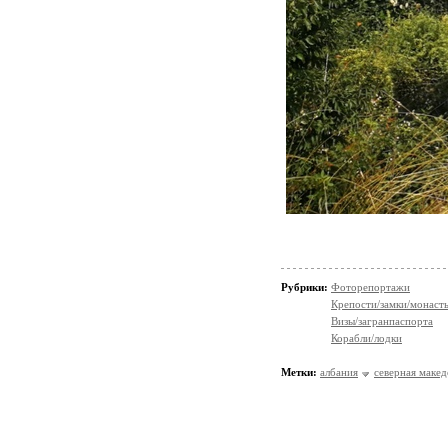
Рубрики:
Фоторепортажи
Крепости/замки/монаст
Визы/загранпаспорта
Корабли/лодки
Метки:
албания
северная маке