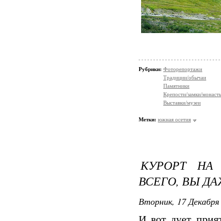
Рубрики:
Фоторепортажи
Традиции/обычаи
Памятники
Крепости/замки/монаст
Выставки/музеи
Метки:
южная осетия
КУРОРТ НА 
ВСЕГО, ВЫ Д
Вторник, 17 Декабря 
И вот дует прия