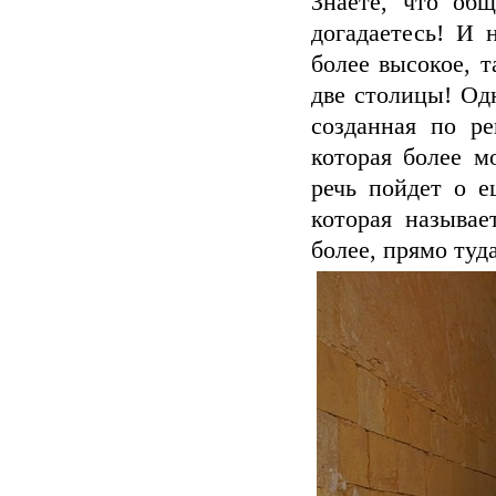
Знаете, что об
догадаетесь! И 
более высокое, т
две столицы! Одн
созданная по р
которая более м
речь пойдет о е
которая называе
более, прямо туд