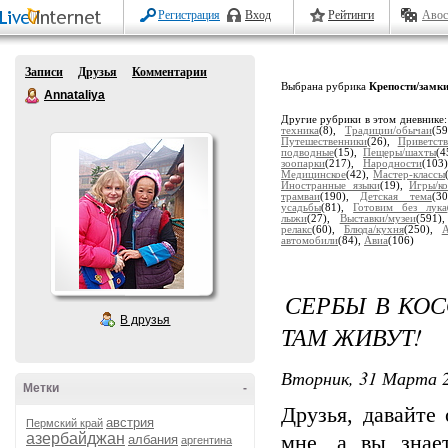
Регистрация
Вход
Рейтинги
Авос
Записи
Друзья
Комментарии
Выбрана рубрика
Крепости/замк
Annataliya
Другие рубрики в этом дневнике
техника
(8),
Традиции/обычаи
(5
Путешественники
(26),
Приветств
подводные
(15),
Пещеры/шахты
(4
зоопарки
(217),
Народности
(103
Медицинское
(42),
Мастер-классы
Иностранные языки
(19),
Игры/ко
трамваи
(190),
Детская тема
(3
усадьбы
(81),
Готовим без лука
лыжи
(27),
Выставки/музеи
(591)
релакс
(60),
Блюда/кухня
(250),
автомобили
(84),
Авиа
(106)
СЕРБЫ В КОС
В друзья
ТАМ ЖИВУТ!
Вторник, 31 Марта 2
Метки
-
Друзья, давайте
австрия
Пермский край
азербайджан
мне, а вы знае
албания
аргентина