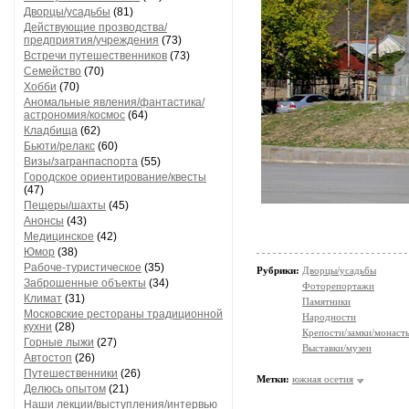
Дворцы/усадьбы
(81)
Действующие прозводства/
предприятия/учреждения
(73)
Встречи путешественников
(73)
Семейство
(70)
Хобби
(70)
Аномальные явления/фантастика/
астрономия/космос
(64)
Кладбища
(62)
Бьюти/релакс
(60)
Визы/загранпаспорта
(55)
Городское ориентирование/квесты
(47)
Пещеры/шахты
(45)
Анонсы
(43)
Медицинское
(42)
Юмор
(38)
Рабоче-туристическое
(35)
Рубрики:
Дворцы/усадьбы
Заброшенные объекты
(34)
Фоторепортажи
Климат
(31)
Памятники
Московские рестораны традиционной
Народности
кухни
(28)
Крепости/замки/монаст
Горные лыжи
(27)
Выставки/музеи
Автостоп
(26)
Путешественники
(26)
Метки:
южная осетия
Делюсь опытом
(21)
Наши лекции/выступления/интервью