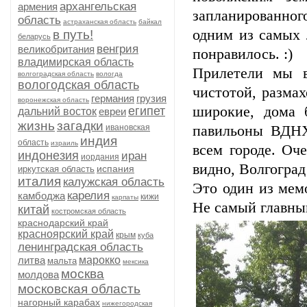
архангельская
армения
запланированног
область
астраханская область
байкал
одним из самых 
в путь!
беларусь
венгрия
великобритания
понравилось. :)
владимирская область
Прилетели мы в
волгоградская область
вологда
вологодская область
чистотой, разма
германия
грузия
воронежская область
широкие, дома 
египет
дальний восток
евреи
жизнь
загадки
ивановская
павильоны ВДНХ)
индия
область
израиль
всем городе. Оч
индонезия
иран
иордания
видно, Волгоград
испания
иркутская область
италия
калужская область
Это один из мем
карелия
камбоджа
кижи
карпаты
Не самый главны
китай
костромская область
краснодарский край
красноярский край
крым
куба
ленинградская область
литва
марокко
мальта
мексика
москва
молдова
московская область
нагорный карабах
нижегородская