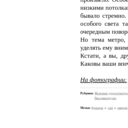
низкими потолка
бывало стремно.
особого света т
очередным поворо
Но тема метро,
уделять ему вним
Кстати, а вы, д
Каковы ваши впе
На фотографии:
Рубрики:
Железные дороги/метро
Выставки/музеи
Метки:
франция
сша
швеция