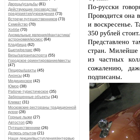
Дворцы/усадьбы
(81)
По-русски говор
Действующие прозводства/
предприятия/учреждения
(73)
Проводится она в
Встречи путешественников
(73)
и воскресенье. Т
Семейство
(70)
Хобби
(70)
350 рублей стоит.
Аномальные явления/фантастика/
астрономия/космос
(64)
Представлено та
Кладбища
(62)
стран. Милейше 
Бьюти/релакс
(60)
Визы/загранпаспорта
(55)
из частных кол
Городское ориентирование/квесты
(47)
сожалению, да
Пещеры/шахты
(45)
подписаны.
Анонсы
(43)
Медицинское
(42)
Юмор
(38)
Рабоче-туристическое
(35)
Заброшенные объекты
(34)
Климат
(31)
Московские рестораны традиционной
кухни
(28)
Горные лыжи
(27)
Автостоп
(26)
Путешественники
(26)
Делюсь опытом
(21)
Наши лекции/выступления/интервью