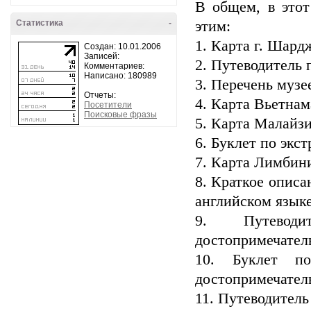
В общем, в это
Статистика
-
этим:
1. Карта г. Шард
Создан: 10.01.2006
Записей:
2. Путеводитель 
Комментариев:
Написано: 180989
3. Перечень музе
Отчеты:
4. Карта Вьетнам
Посетители
Поисковые фразы
5. Карта Малайз
6. Буклет по экс
7. Карта Лимбини
8. Краткое опис
английском язык
9. Путевод
достопримечател
10. Буклет п
достопримечател
11. Путеводител