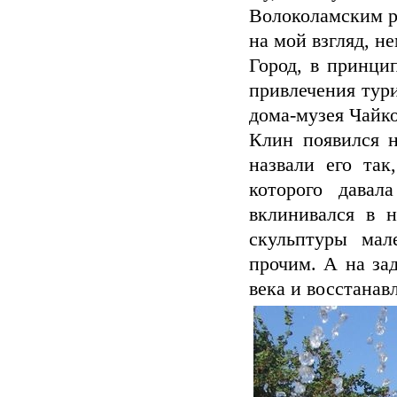
Волоколамским р
на мой взгляд, н
Город, в принци
привлечения тури
дома-музея Чайко
Клин появился н
назвали его так
которого давал
вклинивался в 
скульптуры мал
прочим. А на за
века и восстанав