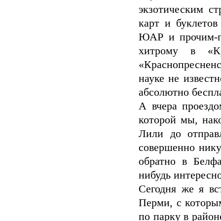
экзотическим с
карт и буклето
ЮАР и прочим-пр
хитрому в «Кр
«Краснопресненс
науке не известн
абсолютно беспла
А вчера проезд
которой мы, нак
Лили до отправ
совершенно нику
обратно в Белфа
нибудь интересное
Сегодня же я вс
Перми, с котор
по парку в район