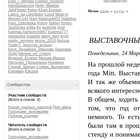
Выставки/музеи
Elen_i_rebyata
Evgenij_Ruskich
Handbalancing
Heler
JBekkie
JulyFlower
Kelen
Khan-Dragon
Метки:
жизнь
в путь!
Lapus_ka
Libertador
Lussit
Mela-ni
Melody-143
Nam
Natalya4455
Nattaliya
Pani_Ostrowska
Roksy
Taikhe
Yogini-
Sashenka
erlika
fro
gedichte
gost
harimau
karlsonchik67
lozanna777
nepaprika
nnadink
starry_fairy
teyty
ВЫСТАВОЧНЫ
vasily_sergeev
vesna_2010
Аргона
Граф-С
Золотое_кольцо
Катя_Дизайнер_Иванова
Лаконика
Понедельник, 24 Мар
ЛеДо
Мелом_по_стеклу
Мудрый_Бодрис
Мышка-Машка
Наталия_Прошунина
Норманн
На прошлой неде
Сергей_Щипин
София_Выговская-
Блехман
Юксаре
года Mitt. Выста
И так же объемн
Сообщества
-
всякого интересн
Участник сообществ
В общем, ходить 
(Всего в списке: 4)
том, что год от
Кошки_разных_народов
Пни_мира
Городские_взломщики
немного. То ест
Пойдем_поедим
были там в прош
Читатель сообществ
(Всего в списке: 1)
стенду и понимаеш
Городские_взломщики