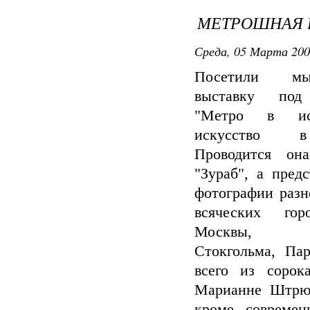
МЕТРОШНАЯ 
Среда, 05 Марта 200
Посетили м
выставку под
"Метро в ис
искусство 
Проводится он
"Зураб", а пред
фотографии разн
всяческих гор
Москвы, Ле
Стокгольма, Па
всего из сорок
Марианне Штрюм.
кроме совреме