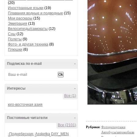
(20)
Иностранные языки
(19)
Плавания водные и подводные
(15)
Мои рассказы
(15)
Эмиграция
(13)
Велосипеды/самокаты
(12)
Сны
(12)
Полеты
(9)
Фото- и другая техника
(8)
Плюшки
(6)
Подписка по e-mail
-
Интересы
-
Все (1)
юго-восточная азия
Постоянные читатели
-
Все (2101)
Рубрики:
Фоторепортажи
Автобусы/автомобили
-Поднебесная-
Assketka
DAY_MEN