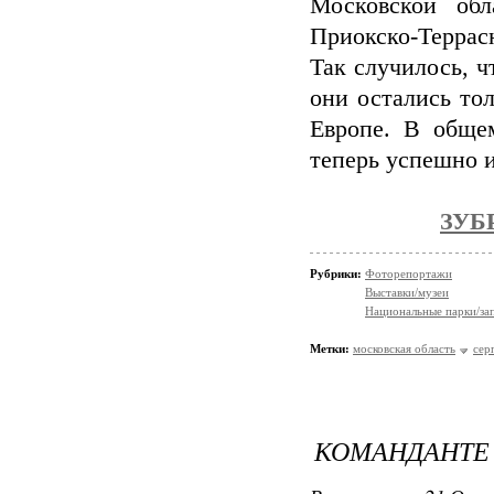
Московской об
Приокско-Террасн
Так случилось, ч
они остались тол
Европе. В обще
теперь успешно и
ЗУБ
Рубрики:
Фоторепортажи
Выставки/музеи
Национальные парки/за
Метки:
московская область
сер
КОМАНДАНТЕ 