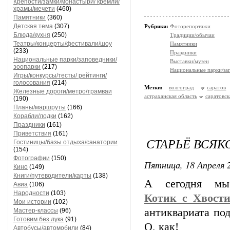
Крепости/замки/монастыри/ кремли/
храмы/мечети
(460)
Памятники
(360)
Детская тема
(307)
Рубрики:
Фоторепортажи
Блюда/кухня
(250)
Традиции/обычаи
Театры/концерты/фестивали/шоу
Памятники
(233)
Праздники
Национальные парки/заповедники/
Выставки/музеи
зоопарки
(217)
Национальные парки/за
Игры/конкурсы/тесты/ рейтинги/
голосования
(214)
Метки:
волгоград
саратов
Железные дороги/метро/трамваи
астраханская область
саратовск
(190)
Планы/маршруты
(166)
Корабли/лодки
(162)
Праздники
(161)
Приветствия
(161)
СТАРЬЁ ВСЯКО
Гостиницы/базы отдыха/санатории
(154)
Фотографии
(150)
Пятница, 18 Апреля 2
Кино
(149)
Книги/путеводители/карты
(138)
А сегодня м
Авиа
(106)
Народности
(103)
Котик_с_Хвост
Мои истории
(102)
антиквариата по
Мастер-классы
(96)
Готовим без лука
(91)
О, как!
Автобусы/автомобили
(84)