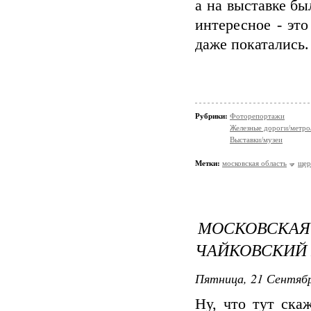
а на выставке бы
интересное - эт
даже покатались. 
Рубрики:
Фоторепортажи
Железные дороги/метро
Выставки/музеи
Метки:
московская область
щер
МОСКОВСКА
ЧАЙКОВСКИЙ И
Пятница, 21 Сентябр
Ну, что тут ска