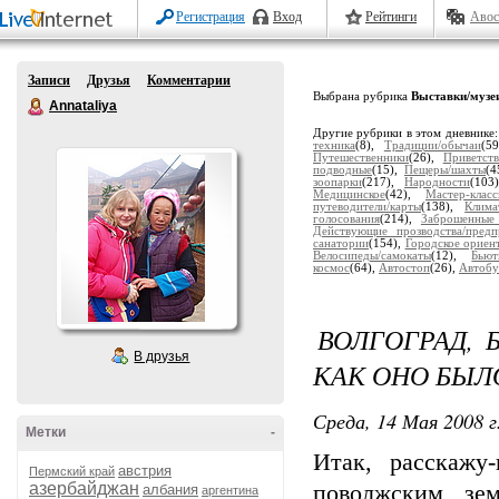
Регистрация
Вход
Рейтинги
Авос
Записи
Друзья
Комментарии
Выбрана рубрика
Выставки/музе
Annataliya
Другие рубрики в этом дневнике
техника
(8),
Традиции/обычаи
(5
Путешественники
(26),
Приветств
подводные
(15),
Пещеры/шахты
(4
зоопарки
(217),
Народности
(103
Медицинское
(42),
Мастер-клас
путеводители/карты
(138),
Клима
голосования
(214),
Заброшенные
Действующие прозводства/предп
санатории
(154),
Городское ориен
Велосипеды/самокаты
(12),
Бьют
космос
(64),
Автостоп
(26),
Автобу
ВОЛГОГРАД, 
В друзья
КАК ОНО БЫЛ
Среда, 14 Мая 2008 г
Метки
-
Итак, расскажу
австрия
Пермский край
азербайджан
поволжским зе
албания
аргентина