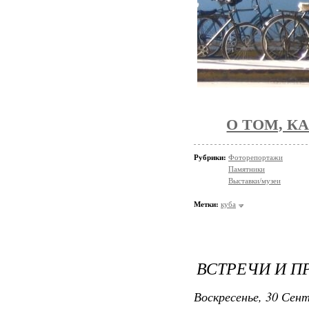
О ТОМ, КА
Рубрики:
Фоторепортажи
Памятники
Выставки/музеи
Метки:
куба
ВСТРЕЧИ И П
Воскресенье, 30 Сент