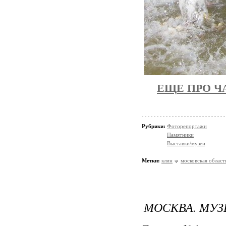
ЕЩЕ ПРО Ч
Рубрики:
Фоторепортажи
Памятники
Выставки/музеи
Метки:
клин
московская област
МОСКВА. МУ