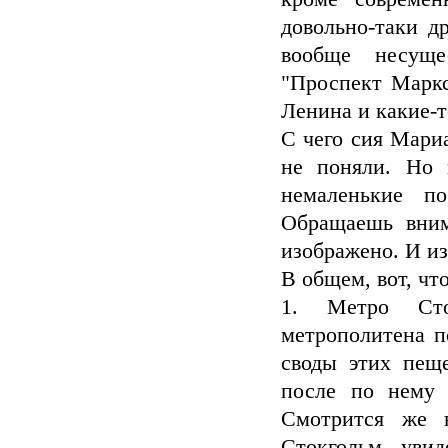
довольно-таки д
вообще несуще
"Проспект Маркс
Ленина и какие-т
С чего сия Мариа
не поняли. Но 
немаленькие п
Обращаешь вним
изображено. И из
В общем, вот, чт
1. Метро Сто
метрополитена п
своды этих пеще
после по нему 
Смотрится же н
Стокгольм - увид