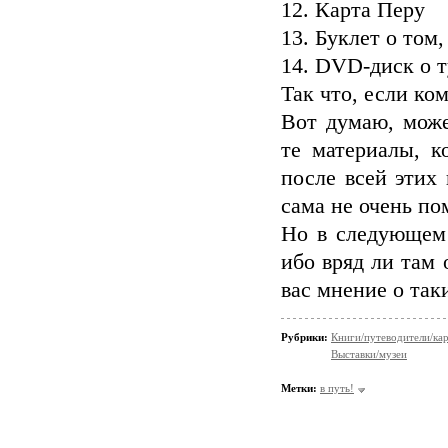
12. Карта Перу
13. Буклет о том,
14. DVD-диск о 
Так что, если ко
Вот думаю, може
те материалы, к
после всей этих
сама не очень по
Но в следующем 
ибо вряд ли там 
вас мнение о так
Рубрики:
Книги/путеводители/ка
Выставки/музеи
Метки:
в путь!