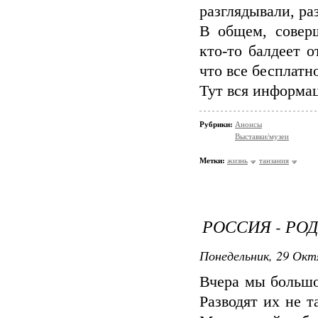
разглядывали, ра
В общем, соверш
кто-то балдеет 
что все бесплатн
Тут вся информа
Рубрики:
Анонсы
Выставки/музеи
Метки:
жизнь
танзания
РОССИЯ - РОДИ
Понедельник, 29 Окт
Вчера мы большо
Разводят их не 