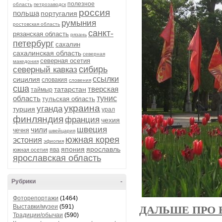
полезное
область
петрозаводск
россия
польша
португалия
румыния
ростовская область
санкт-
рязанская область
рязань
петербург
сахалин
сахалинская область
северная
северная осетия
македония
сибирь
северный кавказ
ссылки
сицилия
словакия
словения
сша
тверская
татарстан
таймыр
область
тунис
тульская область
украина
уганда
турция
урал
финляндия
франция
чехия
швеция
чили
чечня
швейцария
южная корея
эстония
эфиопия
япония
ярославль
ява
южная осетия
ярославская область
Рубрики
-
Фоторепортажи
(1464)
Выставки/музеи
(591)
ДАЛЬШЕ ПРО В
Традиции/обычаи
(590)