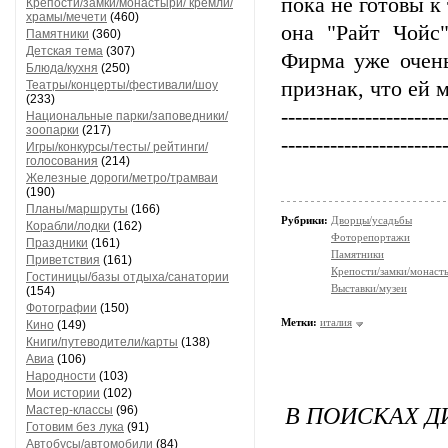
пока не готовы к
Крепости/замки/монастыри/ кремли/
храмы/мечети
(460)
она "Райт Чойс
Памятники
(360)
Детская тема
(307)
Фирма уже очень
Блюда/кухня
(250)
признак, что ей 
Театры/концерты/фестивали/шоу
(233)
-----------------------
Национальные парки/заповедники/
зоопарки
(217)
-----------------------
Игры/конкурсы/тесты/ рейтинги/
голосования
(214)
Железные дороги/метро/трамваи
(190)
Планы/маршруты
(166)
Рубрики:
Дворцы/усадьбы
Корабли/лодки
(162)
Фоторепортажи
Праздники
(161)
Памятники
Приветствия
(161)
Крепости/замки/монаст
Гостиницы/базы отдыха/санатории
Выставки/музеи
(154)
Фотографии
(150)
Метки:
италия
Кино
(149)
Книги/путеводители/карты
(138)
Авиа
(106)
Народности
(103)
Мои истории
(102)
В ПОИСКАХ Д
Мастер-классы
(96)
Готовим без лука
(91)
Автобусы/автомобили
(84)