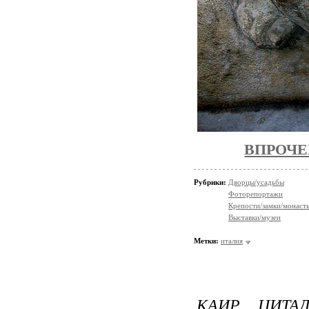
ВПРОЧЕ
Рубрики:
Дворцы/усадьбы
Фоторепортажи
Крепости/замки/монаст
Выставки/музеи
Метки:
италия
КАИР. ЦИТА