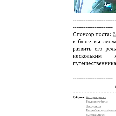
-----------------------
----------------------
Спонсор поста:
б
в блоге вы сможе
развить его реч
нескольким 
путешественника.
-----------------------
----------------------
Рубрики:
Фоторепортажи
Традиции/обычаи
Народности
Театры/концерты/фести
Выставки/музеи