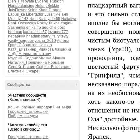
Elen_i_rebyata
Evgenij_Ruskich
плацкартный ваг
Handbalancing
Heler
JBekkie
JulyFlower
Kelen
Khan-Dragon
и это сильно сг
Lapus_ka
Libertador
Lussit
Mela-ni
Melody-143
Nam
Natalya4455
Nattaliya
вполне бы могли
Pani_Ostrowska
Roksy
Taikhe
Yogini-
Sashenka
erlika
fro
gedichte
gost
совершенно но
harimau
karlsonchik67
lozanna777
nepaprika
nnadink
starry_fairy
teyty
чистым биотуале
vasily_sergeev
vesna_2010
Аргона
Граф-С
Золотое_кольцо
зонах (Ура!!!)
Катя_Дизайнер_Иванова
Лаконика
ЛеДо
Мелом_по_стеклу
проводница, о
Мудрый_Бодрис
Мышка-Машка
Наталия_Прошунина
Норманн
цветастый фарт
Сергей_Щипин
София_Выговская-
Блехман
Юксаре
"Гринфилд", че
несказанно пора
Сообщества
-
на их необоснов
Участник сообществ
(Всего в списке: 4)
хоть какого-то
Кошки_разных_народов
Пни_мира
отношения не име
Городские_взломщики
Пойдем_поедим
Ола" достойные.
Читатель сообществ
Несколько фотогр
(Всего в списке: 1)
Яранск.
Городские_взломщики