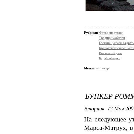
Рубрики:
Фоторепортажи
Традиции/обычаи
Гостиницы/базы отдыха
Крепости/замки/монаст
Выставки/музеи
Корабли/лодки
Метки:
египет
БУНКЕР РОМ
Вторник, 12 Мая 200
На следующее ут
Марса-Матрух, в