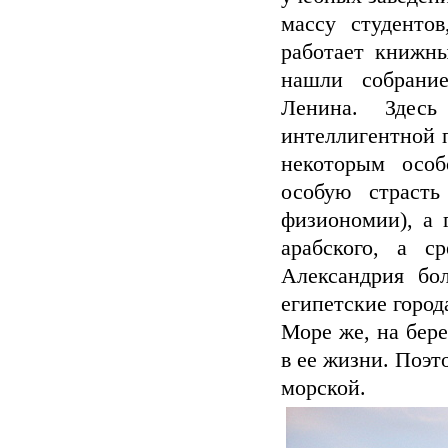
массу студенто
работает книжны
нашли собрани
Ленина. Здес
интеллигентной п
некоторым особ
особую страст
физиономии), а 
арабского, а с
Александрия бо
египетские город
Море же, на бере
в ее жизни. Поэт
морской.