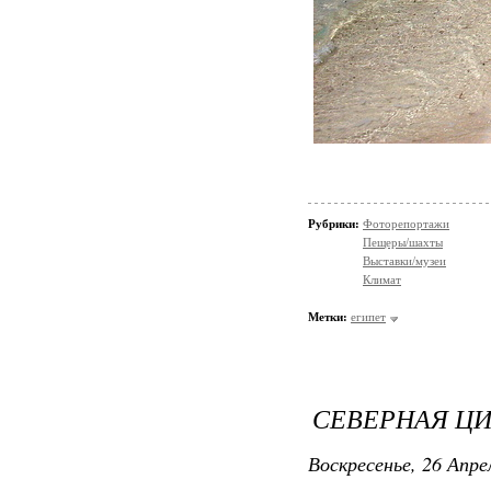
Рубрики:
Фоторепортажи
Пещеры/шахты
Выставки/музеи
Климат
Метки:
египет
СЕВЕРНАЯ Ц
Воскресенье, 26 Апре