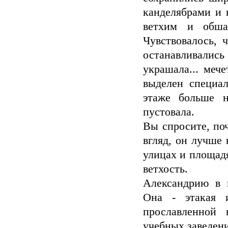
канделябрами и 
ветхим и обша
Чувствовалось, 
останавливались
украшала... меч
выделен специа
этаже больше 
пустовала.
Вы спросите, поч
вгляд, он лучше 
улицах и площадя
ветхость.
Александрию в 
Она - этакая и
прославленной 
учебных заведен