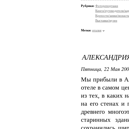
Рубрики:
Фоторепортажи
Книги/путеводители/ка
Крепости/замки/монаст
Выставки/музеи
Метки:
италия
АЛЕКСАНДРИ
Пятница, 22 Мая 200
Мы прибыли в Ал
отеле в самом ц
из тех, в каких 
на его стенах и
древнего многоэ
старинных здан
сохранились ши