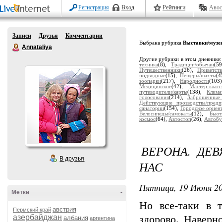
Регистрация
Вход
Рейтинги
Авос
Записи
Друзья
Комментарии
Выбрана рубрика
Выставки/музе
Annataliya
Другие рубрики в этом дневнике
техника
(8),
Традиции/обычаи
(5
Путешественники
(26),
Приветств
подводные
(15),
Пещеры/шахты
(4
зоопарки
(217),
Народности
(103
Медицинское
(42),
Мастер-клас
путеводители/карты
(138),
Клима
голосования
(214),
Заброшенные
Действующие прозводства/предп
санатории
(154),
Городское ориен
Велосипеды/самокаты
(12),
Бьют
космос
(64),
Автостоп
(26),
Автобу
ВЕРОНА. ДЕВ
В друзья
НАС
Пятница, 19 Июня 20
Метки
-
Но все-таки в т
австрия
Пермский край
азербайджан
здорово. Наверн
албания
аргентина