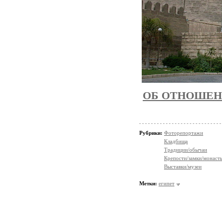
ОБ ОТНОШЕН
Рубрики:
Фоторепортажи
Кладбища
Традиции/обычаи
Крепости/замки/монаст
Выставки/музеи
Метки:
египет