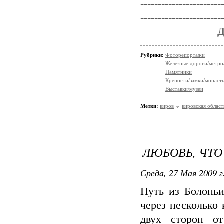
-----------------------
-----------------------
Рубрики:
Фоторепортажи
Железные дороги/метро
Памятники
Крепости/замки/монаст
Выставки/музеи
Метки:
киров
кировская област
ЛЮБОВЬ, ЧТО
Среда, 27 Мая 2009 г
Путь из Болонь
через несколько 
двух сторон о