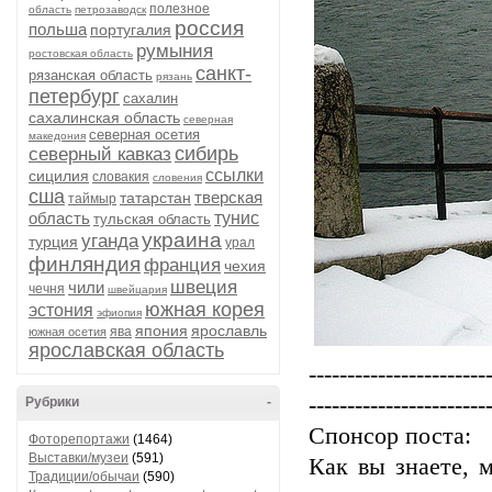
полезное
область
петрозаводск
россия
польша
португалия
румыния
ростовская область
санкт-
рязанская область
рязань
петербург
сахалин
сахалинская область
северная
северная осетия
македония
сибирь
северный кавказ
ссылки
сицилия
словакия
словения
сша
тверская
татарстан
таймыр
область
тунис
тульская область
украина
уганда
турция
урал
финляндия
франция
чехия
швеция
чили
чечня
швейцария
южная корея
эстония
эфиопия
япония
ярославль
ява
южная осетия
ярославская область
-----------------------
-----------------------
Рубрики
-
Спонсор поста:
Фоторепортажи
(1464)
Выставки/музеи
(591)
Как вы знаете, 
Традиции/обычаи
(590)