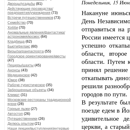
Понедельник, 15 Июн
Дворцы/усадьбы
(81)
Действующие прозводства/
Накануне июньск
предприятия/учреждения
(73)
Встречи путешественников
(73)
День Независимо
Семейство
(70)
Хобби
(70)
отправиться на р
Аномальные явления/фантастика/
России имеется ц
астрономия/космос
(64)
Кладбища
(62)
успешно откапы
Бьюти/релакс
(60)
Визы/загранпаспорта
(55)
области, второ
Городское ориентирование/квесты
(47)
области. Путем 
Пещеры/шахты
(45)
принял решение 
Анонсы
(43)
Медицинское
(42)
откапывать дино
Юмор
(38)
решили разнообр
Рабоче-туристическое
(35)
Заброшенные объекты
(34)
городов по пути.
Климат
(31)
Московские рестораны традиционной
В результате бы
кухни
(28)
Горные лыжи
(27)
поезде едем в Йо
Автостоп
(26)
удивительное д
Путешественники
(26)
Делюсь опытом
(21)
церкви, а старый
Наши лекции/выступления/интервью