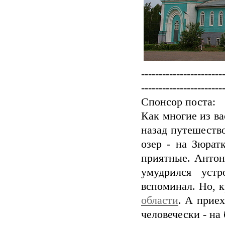
-----------------------
-----------------------
Спонсор поста:
Как многие из ва
назад путешеств
озер - на Зюрат
приятные. Антон
умудрился уст
вспоминал. Но, к
области
. А приех
человечески - на 