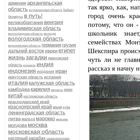
архангельская
армения
так ярко, как, н
область
астраханская область
байкал
город очень кр
в путь!
беларусь
венгрия
великобритания
потому, что он 
владимирская область
школьник знае
волгоградская область
вологда
вологодская область
семействах Мон
германия
грузия
воронежская область
Шекспира происх
египет
дальний восток
евреи
жизнь
загадки
ивановская
чуть ли не глав
индия
область
израиль
рассказ я начну н
индонезия
иран
иордания
испания
иркутская область
италия
калужская область
карелия
камбоджа
кижи
карпаты
китай
костромская область
краснодарский край
красноярский край
крым
куба
ленинградская область
литва
марокко
мальта
мексика
москва
молдова
московская область
нагорный карабах
нижегородская