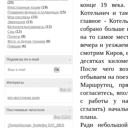
(20)
конце 19 века.
Иностранные языки
(19)
Котельнич и та
Плавания водные и подводные
(15)
Мои рассказы
(15)
главное - Котел
Эмиграция
(13)
Велосипеды/самокаты
(12)
собрано больше 
Сны
(12)
на то самое мес
Полеты
(9)
Фото- и другая техника
(8)
вечера и уезжаем
Плюшки
(6)
смотрим Киров, е
Подписка по e-mail
-
десятках киломе
После чего во
отбываем на поез
Интересы
-
Маршрутец, пр
Все (1)
согласитесь, вп
юго-восточная азия
с работы у наш
сглазить) начал
Постоянные читатели
-
плана.
Все (2101)
Ради небольшо
-Поднебесная-
Assketka
DAY_MEN