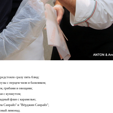
предстояло сразу пять блюд:
рузы с перцем чили и базиликом;
ом, грибами и овощами;
ки с кунжутом;
адный флан с карамелью;
ила Санрайз" и "Вёрджин Санрайз";
овый лимонад.