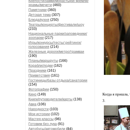
Крепости/замки/монастыри/ кремли/
храмы/мечети
(460)
Памятники
(360)
Детская тема
(307)
Блюда/кухня
(250)
Театры/концерты/фестивали/шоу
(233)
Национальные парки/заповедники/
зоопарки
(217)
Игры/конкурсы/тесты/ рейтинги/
голосования
(214)
Железные дороги/метро/трамваи
(190)
Планы/маршруты
(166)
Корабли/лодки
(162)
Праздники
(161)
Приветствия
(161)
Гостиницы/базы отдыха/санатории
(154)
Фотографии
(150)
Когда я пришла, 
Кино
(149)
Книги/путеводители/карты
(138)
3.
Авиа
(106)
Народности
(103)
Мои истории
(102)
Мастер-классы
(96)
Готовим без лука
(91)
Автобусы/автомобили
(84)