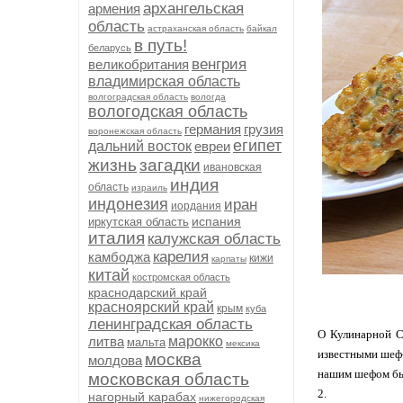
архангельская
армения
область
астраханская область
байкал
в путь!
беларусь
венгрия
великобритания
владимирская область
волгоградская область
вологда
вологодская область
германия
грузия
воронежская область
египет
дальний восток
евреи
жизнь
загадки
ивановская
индия
область
израиль
индонезия
иран
иордания
испания
иркутская область
италия
калужская область
карелия
камбоджа
кижи
карпаты
китай
костромская область
краснодарский край
красноярский край
крым
куба
ленинградская область
О Кулинарной С
литва
марокко
мальта
мексика
известными шеф-
москва
молдова
нашим шефом был
московская область
2.
нагорный карабах
нижегородская