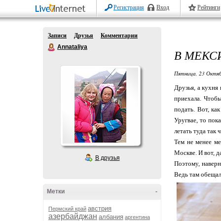
Регистрация
Вход
Рейтинги
Записи
Друзья
Комментарии
Annataliya
В МЕКС
Пятница, 23 Октяб
Друзья, а кухня
приехала. Чтобы
подать. Вот, ка
Уругвае, то пок
летать туда так 
Тем не менее ме
Москве. И вот, д
В друзья
Поэтому, наверн
Ведь там обещал
Метки
-
австрия
Пермский край
азербайджан
албания
аргентина