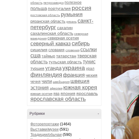
полезное
область
петрозаводск
россия
польша
португалия
румыния
ростовская область
санкт-
рязанская область
рязань
петербург
сахалин
сахалинская область
северная
северная осетия
македония
сибирь
северный кавказ
ссылки
сицилия
словакия
словения
сша
тверская
татарстан
таймыр
область
тунис
тульская область
украина
уганда
турция
урал
финляндия
франция
чехия
швеция
чили
чечня
швейцария
южная корея
эстония
эфиопия
япония
ярославль
ява
южная осетия
ярославская область
Рубрики
-
Фоторепортажи
(1464)
Выставки/музеи
(591)
Традиции/обычаи
(590)