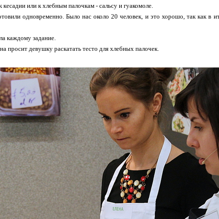
к кесадии или к хлебным палочкам - сальсу и гуакомоле.
товили одновременно. Было нас около 20 человек, и это хорошо, так как в ит
ла каждому задание.
она просит девушку раскатать тесто для хлебных палочек.