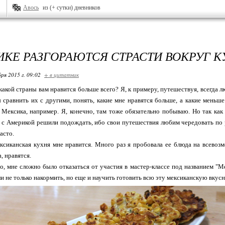
Авось
из (+ сутки) дневников
ИКЕ РАЗГОРАЮТСЯ СТРАСТИ ВОКРУГ К
ря 2015 г. 09:02
+ в цитатник
 какой страны вам нравится больше всего? Я, к примеру, путешествуя, всегда
 сравнить их с другими, понять, какие мне нравятся больше, а какие меньше
к Мексика, например. Я, конечно, там тоже обязательно побываю. Но так как
а с Америкой решили подождать, ибо свои путешествия любим чередовать по р
часто.
ксиканская кухня мне нравится. Много раз я пробовала ее блюда на всево
а, нравятся.
о, мне сложно было отказаться от участия в мастер-классе под названием "М
и не только накормить, но еще и научить готовить всю эту мексиканскую вкусн