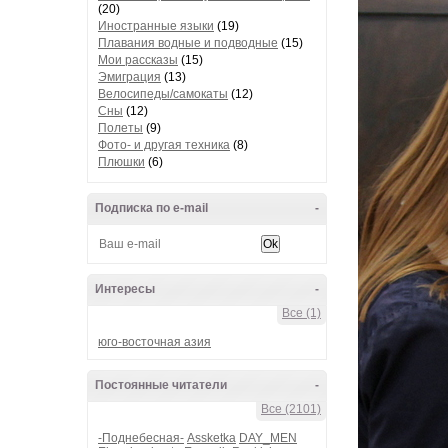
(20)
Иностранные языки
(19)
Плавания водные и подводные
(15)
Мои рассказы
(15)
Эмиграция
(13)
Велосипеды/самокаты
(12)
Сны
(12)
Полеты
(9)
Фото- и другая техника
(8)
Плюшки
(6)
Подписка по e-mail
-
Интересы
-
Все (1)
юго-восточная азия
Постоянные читатели
-
Все (2101)
-Поднебесная-
Assketka
DAY_MEN