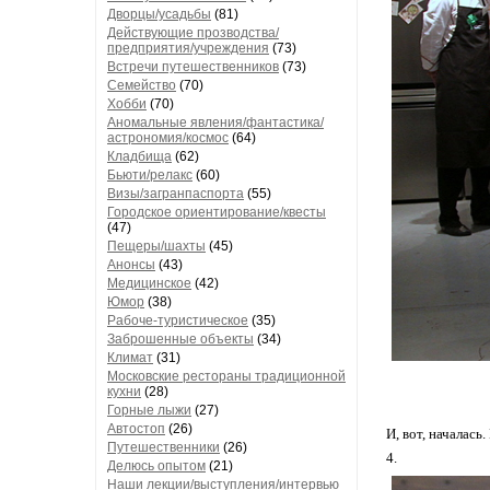
Дворцы/усадьбы
(81)
Действующие прозводства/
предприятия/учреждения
(73)
Встречи путешественников
(73)
Семейство
(70)
Хобби
(70)
Аномальные явления/фантастика/
астрономия/космос
(64)
Кладбища
(62)
Бьюти/релакс
(60)
Визы/загранпаспорта
(55)
Городское ориентирование/квесты
(47)
Пещеры/шахты
(45)
Анонсы
(43)
Медицинское
(42)
Юмор
(38)
Рабоче-туристическое
(35)
Заброшенные объекты
(34)
Климат
(31)
Московские рестораны традиционной
кухни
(28)
Горные лыжи
(27)
Автостоп
(26)
И, вот, началас
Путешественники
(26)
4.
Делюсь опытом
(21)
Наши лекции/выступления/интервью