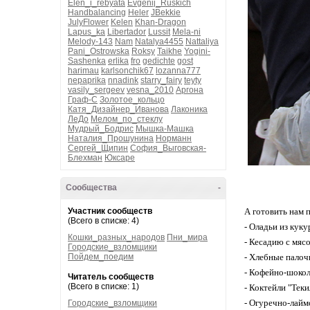
Elen_i_rebyata
Evgenij_Ruskich
Handbalancing
Heler
JBekkie
JulyFlower
Kelen
Khan-Dragon
Lapus_ka
Libertador
Lussit
Mela-ni
Melody-143
Nam
Natalya4455
Nattaliya
Pani_Ostrowska
Roksy
Taikhe
Yogini-
Sashenka
erlika
fro
gedichte
gost
harimau
karlsonchik67
lozanna777
nepaprika
nnadink
starry_fairy
teyty
vasily_sergeev
vesna_2010
Аргона
Граф-С
Золотое_кольцо
Катя_Дизайнер_Иванова
Лаконика
ЛеДо
Мелом_по_стеклу
Мудрый_Бодрис
Мышка-Машка
Наталия_Прошунина
Норманн
Сергей_Щипин
София_Выговская-
Блехман
Юксаре
Сообщества
-
Участник сообществ
А готовить нам 
(Всего в списке: 4)
- Оладьи из куку
Кошки_разных_народов
Пни_мира
- Кесадию с мяс
Городские_взломщики
Пойдем_поедим
- Хлебные палоч
- Кофейно-шокол
Читатель сообществ
(Всего в списке: 1)
- Коктейли "Тек
- Огуречно-лайм
Городские_взломщики