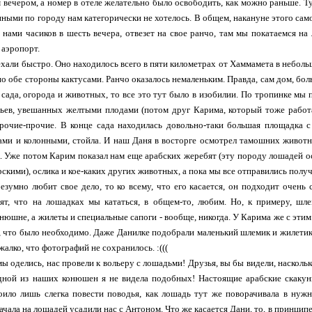
 вечером, а номер в отеле желательно было освободить, как можно раньше. Ту
ными по городу нам категорически не хотелось. В общем, накануне этого сам
а нами часиков в шесть вечера, отвезет на свое ранчо, там мы покатаемся на
 аэропорт.
хали быстро. Оно находилось всего в пяти километрах от Хаммамета в неболь
по обе стороны кактусами. Ранчо оказалось немаленьким. Правда, сам дом, бо
я сада, огорода и животных, то все это тут было в изобилии. По тропинке мы
ьев, увешанных желтыми плодами (потом друг Карима, который тоже работа
прочие-прочие. В конце сада находилась довольно-таки большая площадка 
ми и колонными, стойла. И наш Даня в восторге осмотрел тамошних животны
. Уже потом Карим показал нам еще арабских жеребят (эту породу лошадей о
скими), ослика и кое-каких других животных, а пока мы все отправились полу
езумно любит свое дело, то ко всему, что его касается, он подходит очень с
нят, что на лошадках мы кататься, в общем-то, любим. Но, к примеру, шл
нюшне, а жилеты и специальные сапоги - вообще, никогда. У Карима же с этим 
, что было необходимо. Даже Данилке подобрали маленький шлемик и жилетик, 
жалко, что фотографий не сохранилось. :(((
 мы оделись, нас провели к вольеру с лошадьми! Друзья, вы бы видели, наско
одной из наших конюшен я не видела подобных! Настоящие арабские скакун
оило лишь слегка повести поводья, как лошадь тут же поворачивала в нужн
ачала на лошадей усадили нас с Антоном. Что же касается Дани, то, в принципе