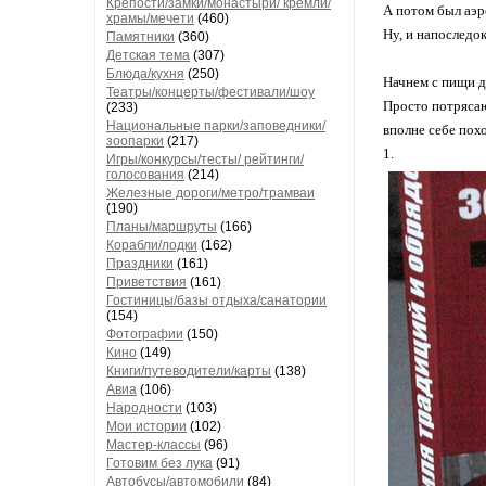
Крепости/замки/монастыри/ кремли/
А потом был аэр
храмы/мечети
(460)
Ну, и напоследо
Памятники
(360)
Детская тема
(307)
Блюда/кухня
(250)
Начнем с пищи д
Театры/концерты/фестивали/шоу
Просто потрясаю
(233)
Национальные парки/заповедники/
вполне себе похо
зоопарки
(217)
1.
Игры/конкурсы/тесты/ рейтинги/
голосования
(214)
Железные дороги/метро/трамваи
(190)
Планы/маршруты
(166)
Корабли/лодки
(162)
Праздники
(161)
Приветствия
(161)
Гостиницы/базы отдыха/санатории
(154)
Фотографии
(150)
Кино
(149)
Книги/путеводители/карты
(138)
Авиа
(106)
Народности
(103)
Мои истории
(102)
Мастер-классы
(96)
Готовим без лука
(91)
Автобусы/автомобили
(84)