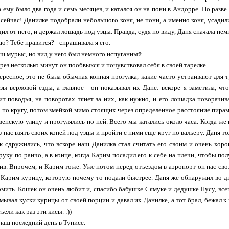
да ему было два года и семь месяцев, и катался он на пони в Андорре. Но разв
 сейчас! Данилке подобрали небольшого коня, не пони, а именно коня, усадил
ил от него, и держал лошадь под узцы. Правда, судя по виду, Даня сначала нем
шо? Тебе нравится? - спрашивала я его.
наш мурыс, но вид у него был немного испуганный.
рез несколько минут он пообвыкся и почувствовал себя в своей тарелке.
ересное, это не была обычная конная прогулка, какие часто устраивают для
зы верховой езды, а главное - он показывал их Дане: вскоре я заметила, ч
т поводья, на поворотах тянет за них, как нужно, и его лошадка поворачив
а по кругу, потом змейкой мимо стоящих через определенное расстояние пирам
венскую улицу и прогулялись по ней. Всего мы катались около часа. Когда же
 нас взять своих коней под узцы и пройти с ними еще круг по вальеру. Даня то
 сдружились, что вскоре наш Данилка стал считать его своим и очень хор
 руку по ранчо, а в конце, когда Карим посадил его к себе на плечи, чтобы по
ив. Впрочем, и Карим тоже. Уже потом перед отъездом в аэропорт он нас сво
а Карим курицу, которую почему-то подали быстрее. Даня же обнаружил во дво
мить. Кошек он очень любит и, спасибо бабушке Сямуке и дедушке Пусу, всегд
мывал куски курицы от своей порции и давал их Данилке, а тот брал, бежал к 
ели как раз эти кисы. :))
наш последний день в Тунисе.