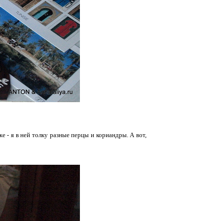
 - я в ней толку разные перцы и кориандры. А вот,