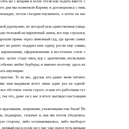
сить же с вещами в холле отеля или ходить вместе с
ого дня мы позвонили Кариму и договорились с ним,
 лошадях, потом съездим поужинать, а затем он нас
шой деревушке, по которой шла единственная улица,
льше похожий на кирпичный замок, все еще строился,
 прошли прямо через лимонный сад, где кроме самих
ет на ранчо подарил нам один), росли еще оливы,
с кирпичными, оформленными в восточном стиле с
х: целое стадо овец, кур с цыплятами, нескольких
собенно любят берберы, и именно поэтому здесь их
чать амуницию.
ерьезно. Те из вас, друзья, кто давно меня читают,
емы нам выдавали всего лишь один раз на одной-
все обстояло очень строго, и нам его работники тут
так что, даже он у нас в итоге выглядел настоящим
лько красивыми, лощеными, ухоженными они были! По
ы, поджарые, сильные и, как мы потом убедились,
ую сторону, либо останавливалась, либо наоборот
, первый раз в седле он у нас уже сидел чуть меньше