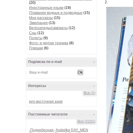
2.
(20)
Иностранные языки
(19)
Плавания водные и подводные
(15)
Мои рассказы
(15)
Эмиграция
(13)
Велосипеды/самокаты
(12)
Сны
(12)
Полеты
(9)
Фото- и другая техника
(8)
Плюшки
(6)
Подписка по e-mail
-
Интересы
-
Все (1)
юго-восточная азия
Постоянные читатели
-
Все (2101)
-Поднебесная-
Assketka
DAY_MEN