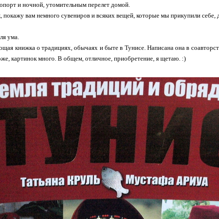
опорт и ночной, утомительным перелет домой.
к, покажу вам немного сувениров и всяких вещей, которые мы прикупили себе, 
ля ума.
щая книжка о традициях, обычаях и быте в Тунисе. Написана она в соавторств
же, картинок много. В общем, отличное, приобретение, я щетаю. :)