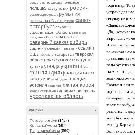
полезное
область
петрозаводск
года назад. Тог
россия
польша
португалия
устроил для нас
румыния
ростовская область
секунду не отход
санкт-
рязанская область
рязань
- Даня, все хоро
петербург
сахалин
- Да, - отвечал 
сахалинская область
северная
северная осетия
македония
Впрочем, уже че
сибирь
северный кавказ
И что самое инт
ссылки
сицилия
словакия
словения
показывал нам а
сша
тверская
татарстан
таймыр
правильно держи
область
тунис
тульская область
украина
вольеру: сначал
уганда
турция
урал
финляндия
выехали на дере
франция
чехия
швеция
велел каждому из
чили
чечня
швейцария
южная корея
эстония
Каримом они так
эфиопия
япония
ярославль
ява
южная осетия
ходить с ним за
ярославская область
безмерно счастл
заказали рыбу, 
Рубрики
-
решил их подкор
кис. Он сам отла
Фоторепортажи
(1464)
курицу Карима съ
Выставки/музеи
(591)
Традиции/обычаи
(590)
Вот так прошел 