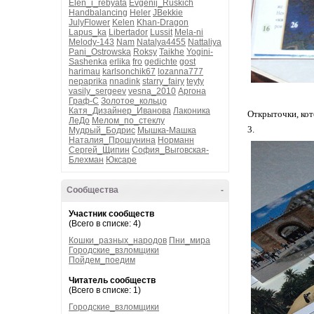
Elen_i_rebyata
Evgenij_Ruskich
Handbalancing
Heler
JBekkie
JulyFlower
Kelen
Khan-Dragon
Lapus_ka
Libertador
Lussit
Mela-ni
Melody-143
Nam
Natalya4455
Nattaliya
Pani_Ostrowska
Roksy
Taikhe
Yogini-
Sashenka
erlika
fro
gedichte
gost
harimau
karlsonchik67
lozanna777
nepaprika
nnadink
starry_fairy
teyty
vasily_sergeev
vesna_2010
Аргона
Граф-С
Золотое_кольцо
Катя_Дизайнер_Иванова
Лаконика
Открыточки, кот
ЛеДо
Мелом_по_стеклу
3.
Мудрый_Бодрис
Мышка-Машка
Наталия_Прошунина
Норманн
Сергей_Щипин
София_Выговская-
Блехман
Юксаре
Сообщества
-
Участник сообществ
(Всего в списке: 4)
Кошки_разных_народов
Пни_мира
Городские_взломщики
Пойдем_поедим
Читатель сообществ
(Всего в списке: 1)
Городские_взломщики