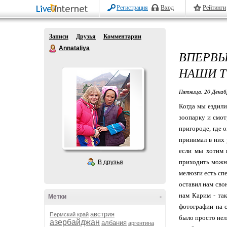
Регистрация
Вход
Рейтинги
Записи
Друзья
Комментарии
Annataliya
ВПЕРВЫ
НАШИ Т
Пятница, 20 Декаб
Когда мы ездили
зоопарку и смот
пригороде, где 
принимал в них у
если мы хотим 
приходить можно
В друзья
мелюзги есть сп
оставил нам сво
нам Карим - та
Метки
-
фотографии на с
австрия
Пермский край
было просто нел
азербайджан
албания
аргентина