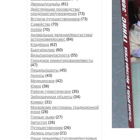
Дворцы/усадьбы
(81)
Действующие прозводства/
предприятия/учреждения
(73)
Встречи путешественников
(73)
Семейство
(70)
Хобби
(70)
Аномальные явления/фантастика/
астрономия/космос
(64)
Кладбища
(62)
Бьюти/релакс
(60)
Визы/загранпаспорта
(55)
Городское ориентирование/квесты
(47)
Пещеры/шахты
(45)
Анонсы
(43)
Медицинское
(42)
Юмор
(38)
Рабоче-туристическое
(35)
Заброшенные объекты
(34)
Климат
(31)
Московские рестораны традиционной
кухни
(28)
Горные лыжи
(27)
Автостоп
(26)
Путешественники
(26)
Делюсь опытом
(21)
Наши лекции/выступления/интервью