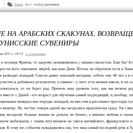
Авось
из (+ сутки) дневников
Е НА АРАБСКИХ СКАКУНАХ, ВОЗВРАЩ
УНИССКИЕ СУВЕНИРЫ
ря 2013 г. 10:53
+ в цитатник
 в зоопарк Фригия, то здорово зазнакомились с нашим таксистом. Еще бы! Ег
рел на всех тамошних зверей, как наш Даня. Потом, на обратном пути в Хамма
он разводит лошадей. Сам он давно хороший наездник: сейчас ему 46 лет, а в с
частие и добивался результатов, а главное - у него есть конная школа, и он са
покататься, то он будет рад. Причем, наш уровень того, как мы можем де
 вместе с Даней - его возраст для обучения самый подходящий, и, вообще, он
ециальные низкорослые породы лошадей, на них они и рассекают просторы ту
ю визитку. Но, честно говоря, идеей мы загорелись практически сразу. Уж сл
ким, которому больше важны не деньги, не бизнес, а именно любовь к свои
воем мобильном, с таким энтузиазмом на смеси английского, французского и
ьзя. К тому же, события склыдывались так, что наш самый последний день в Т