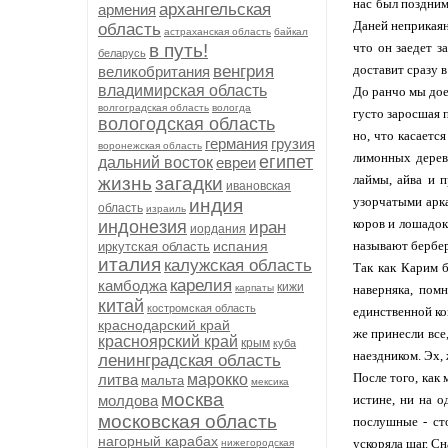
нас был поздним
архангельская
армения
Даней неприкаян
область
астраханская область
байкал
в путь!
что он заедет з
беларусь
венгрия
доставит сразу в
великобритания
владимирская область
До ранчо мы дое
волгоградская область
вологда
густо заросшая 
вологодская область
но, что касаетс
германия
грузия
воронежская область
лимонных дерев
египет
дальний восток
евреи
лаймы, айва и 
жизнь
загадки
ивановская
узорчатыми арка
индия
область
израиль
коров и лошадок
индонезия
иран
иордания
испания
называют бербер
иркутская область
италия
калужская область
Так как Карим б
карелия
камбоджа
кижи
карпаты
наверняка, пом
китай
костромская область
единственной ко
краснодарский край
же принесли все
красноярский край
крым
куба
наездником. Эх, 
ленинградская область
После того, как
литва
марокко
мальта
мексика
москва
молдова
истине, ни на 
московская область
послушные - ст
нагорный карабах
ускоряла шаг. Сн
нижегородская