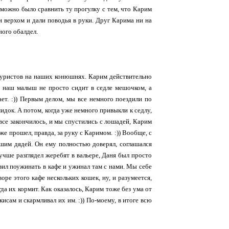
е можно было сравнить ту прогулку с тем, что Карим
и верхом и дали поводья в руки. Друг Карима ни на
ного обалдел.
 туристов на наших конюшнях. Карим действительно
то наш малыш не просто сидит в седле мешочком, а
ает. :)) Первым делом, мы все немного поездили по
идок. А потом, когда уже немного привыкли к седлу,
 все закончилось, и мы спустились с лошадей, Карим
же прошел, правда, за руку с Каримом. :)) Вообще, с
ошим дядей. Он ему полностью доверял, соглашался
лучше разглядел жеребят в вальере, Даня был просто
зил поужинать в кафе и ужинал там с нами. Мы себе
ре этого кафе нескольких кошек, ну, и разумеется,
а их кормит. Как оказалось, Карим тоже без ума от
кисам и скармливал их им. :)) По-моему, в итоге всю