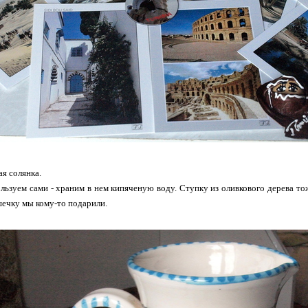
ая солянка.
ьзуем сами - храним в нем кипяченую воду. Ступку из оливкового дерева тоже
ечку мы кому-то подарили.