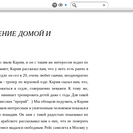
ЕНИЕ ДОМОЙ И
о звали Карим, и он с таким же интересом ходил по
мет, Карим рассказал нам, что у него есть ранчо в
едло он сел в 20, очень любит скачки, неоднократно
м - тренер по верховой езде. Карим сказал нам, что,
ржаться в седле, совершенно неважен. К тому же,
 начинает тренировать детей даже с года. Для такой
нисских "прерий". :) Мы обещали подумать, и Карим
ишком интересным и увлеченным человеком показался
м лошадям. Он нам с такой радостью показывал их
 арабского рассказывал нам о них, что не поверить
унисе выдался свободным. Рейс самолета в Москву у