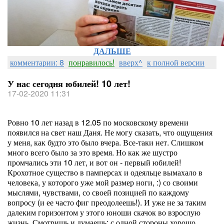
ДАЛЬШЕ
комментарии: 8
понравилось!
вверх^
к полной версии
У нас сегодня юбилей! 10 лет!
17-02-2020 11:31
Ровно 10 лет назад в 12.05 по московскому времени
появился на свет наш Даня. Не могу сказать, что ощущения
у меня, как будто это было вчера. Все-таки нет. Слишком
много всего было за это время. Но как же шустро
промчались эти 10 лет, и вот он - первый юбилей!
Крохотное существо в памперсах и одеяльце вымахало в
человека, у которого уже мой размер ноги, :) со своими
мыслями, чувствами, со своей позицией по каждому
вопросу (и ее часто фиг преодолеешь!). И уже не за таким
далеким горизонтом у этого юноши скачок во взрослую
жизнь. Смотришь и думаешь: с одной стороны хорошо,