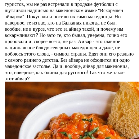
туристов, мы не раз встречали в продаже футболки с
шутливой надписью на македонском языке "Вскормлен
айваром". Покупали и носили их сами македонцы. Но
наверное, те из вас, кто на Балканах никогда не был,
вообще, не в курсе, что это за айвар такой, и почему им
вскармливают? Но зато те, кто бывал, уверена, точно его
пробовали и, скорее всего, не раз! Айвар - это главное
национальное блюдо северных македонцев и даже, не
побоюсь этого слова, - символ страны. Едят они его реально
с самого раннего детства. Без айвара не обходится ни одно
македонское застолье. Да и, вообще, айвар для македонца,
это, наверное, как блины для русского! Так что же такое
этот айвар?