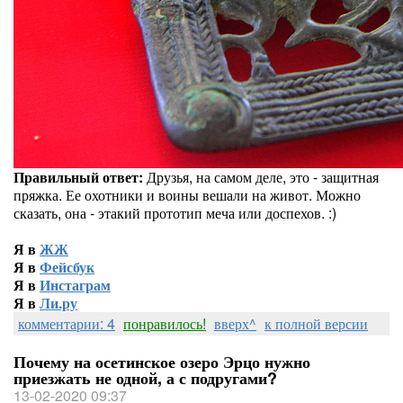
Правильный ответ:
Друзья, на самом деле, это - защитная
пряжка. Ее охотники и воины вешали на живот. Можно
сказать, она - этакий прототип меча или доспехов. :)
Я в
ЖЖ
Я в
Фейсбук
Я в
Инстаграм
Я в
Ли.ру
комментарии: 4
понравилось!
вверх^
к полной версии
Почему на осетинское озеро Эрцо нужно
приезжать не одной, а с подругами?
13-02-2020 09:37