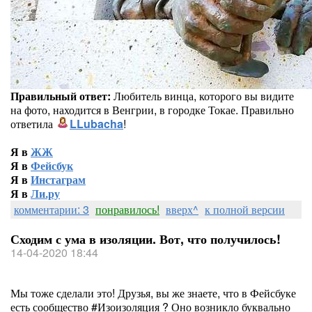
Правильный ответ:
Любитель винца, которого вы видите
на фото, находится в Венгрии, в городке Токае. Правильно
ответила
LLubacha
!
Я в
ЖЖ
Я в
Фейсбук
Я в
Инстаграм
Я в
Ли.ру
комментарии: 3
понравилось!
вверх^
к полной версии
Сходим с ума в изоляции. Вот, что получилось!
14-04-2020 18:44
Мы тоже сделали это! Друзья, вы же знаете, что в Фейсбуке
есть сообщество #Изоизоляция ? Оно возникло буквально