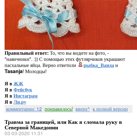
Правильный ответ:
То, что вы видите на фото, -
"наяичники". :)) С помощью этих футлярчиков украшают
пасхальные яйца. Верно ответили
рыбка_Ванда
и
Tasanja
! Молодцы!
Я в
ЖЖ
Я в
Фейсбук
Я в
Инстаграм
Я в
Ли.ру
комментарии: 12
понравилось!
вверх^
к полной версии
Травма за границей, или Как я сломала руку в
Северной Македонии
03-03-2020 11:31