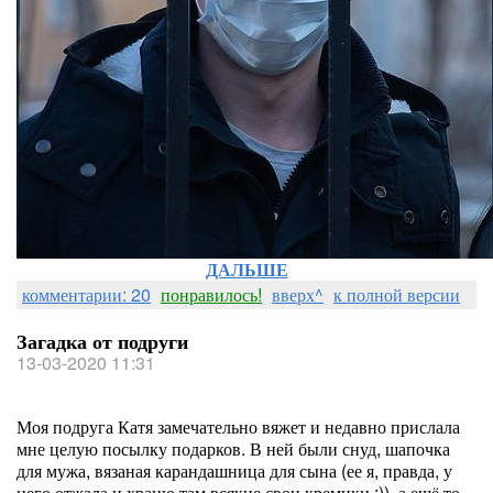
ДАЛЬШЕ
комментарии: 20
понравилось!
вверх^
к полной версии
Загадка от подруги
13-03-2020 11:31
Моя подруга Катя замечательно вяжет и недавно прислала
мне целую посылку подарков. В ней были снуд, шапочка
для мужа, вязаная карандашница для сына (ее я, правда, у
него отжала и храню там всякие свои кремики :)), а ещё то,