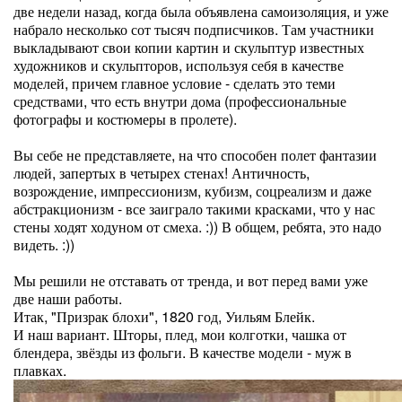
две недели назад, когда была объявлена самоизоляция, и уже
набрало несколько сот тысяч подписчиков. Там участники
выкладывают свои копии картин и скульптур известных
художников и скульпторов, используя себя в качестве
моделей, причем главное условие - сделать это теми
средствами, что есть внутри дома (профессиональные
фотографы и костюмеры в пролете).
Вы себе не представляете, на что способен полет фантазии
людей, запертых в четырех стенах! Античность,
возрождение, импрессионизм, кубизм, соцреализм и даже
абстракционизм - все заиграло такими красками, что у нас
стены ходят ходуном от смеха. :)) В общем, ребята, это надо
видеть. :))
Мы решили не отставать от тренда, и вот перед вами уже
две наши работы.
Итак, "Призрак блохи", 1820 год, Уильям Блейк.
И наш вариант. Шторы, плед, мои колготки, чашка от
блендера, звёзды из фольги. В качестве модели - муж в
плавках.