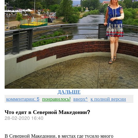
ДАЛЬШЕ
комментарии: 5
понравилось!
вверх^
к полной версии
Что едят в Северной Македонии?
28-02-2020 16:40
В Северной Македонии, в местах где тусило много