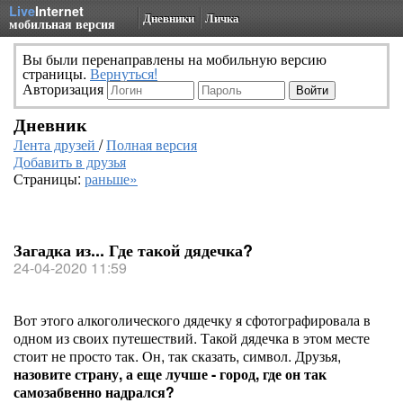
Live
Internet
Дневники
Личка
мобильная версия
Вы были перенаправлены на мобильную версию
страницы.
Вернуться!
Авторизация
Дневник
Лента друзей
/
Полная версия
Добавить в друзья
Страницы:
раньше»
Загадка из... Где такой дядечка?
24-04-2020 11:59
Вот этого алкоголического дядечку я сфотографировала в
одном из своих путешествий. Такой дядечка в этом месте
стоит не просто так. Он, так сказать, символ. Друзья,
назовите страну, а еще лучше - город, где он так
самозабвенно надрался?