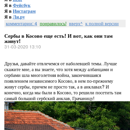
Я в
Фейсбук
Я в
Инстаграм
Я в
Ли.ру
комментарии: 4
понравилось!
вверх^
к полной версии
Сербы в Косово еще есть! И вот, как они там
живут!
31-03-2020 13:10
Друзья, давайте отвлечемся от наболевшей темы. Лучше
скажите мне, а вы знаете, что хотя между албанцами и
сербами шла многолетняя война, закончившаяся
появлением независимого Косово, в нем по-прежнему
живут сербы, причем не просто так, а в анклавах? И
конечно, когда мы были в Косово, то решили посетить там
самый большой сербский анклав, Грачаницу!