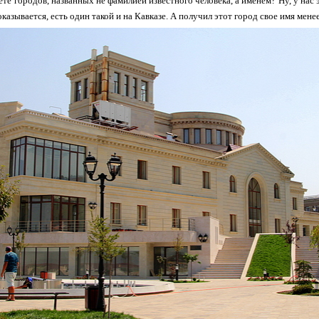
ете городов, названных не фамилией известного человека, а именем? Ну, у нас 
оказывается, есть один такой и на Кавказе. А получил этот город свое имя менее