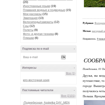
(20)
Иностранные языки
(19)
Плавания водные и подводные
(15)
Мои рассказы
(15)
Эмиграция
(13)
Велосипеды/самокаты
(12)
Рубрики:
Фотореп
Сны
(12)
Полеты
(9)
Метки:
нагорный к
Фото- и другая техника
(8)
Плюшки
(6)
Понравилось:
9 польз
Подписка по e-mail
-
СООБРА
Интересы
-
Понедельник, 01 О
Все (1)
Друзья, вы ког
юго-восточная азия
путешествие, то
городе Вышегра
Постоянные читатели
-
получилось четы
Все (2101)
Польша. Вроцлав
-Поднебесная-
Assketka
DAY_MEN