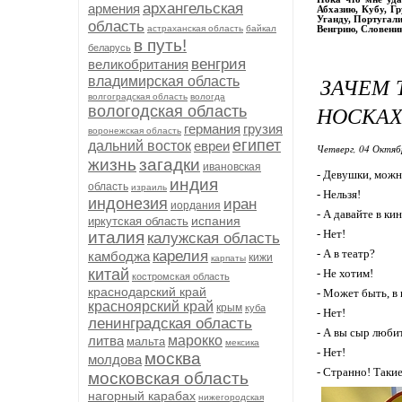
архангельская
армения
Абхазию, Кубу, Г
Уганду, Португали
область
астраханская область
байкал
Венгрию, Словени
в путь!
беларусь
венгрия
великобритания
ЗАЧЕМ 
владимирская область
волгоградская область
вологда
НОСКАХ
вологодская область
германия
грузия
воронежская область
египет
дальний восток
евреи
Четверг, 04 Октяб
жизнь
загадки
ивановская
- Девушки, можн
индия
область
израиль
- Нельзя!
индонезия
иран
иордания
- А давайте в ки
испания
иркутская область
- Нет!
италия
калужская область
- А в театр?
карелия
камбоджа
кижи
карпаты
китай
- Не хотим!
костромская область
краснодарский край
- Может быть, в
красноярский край
крым
куба
- Нет!
ленинградская область
- А вы сыр люби
литва
марокко
мальта
мексика
- Нет!
москва
молдова
- Странно! Такие
московская область
нагорный карабах
нижегородская