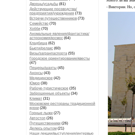
Много ли вы зна
Дворцы/усадьбы
(81)
- Виктории. Но, 
Действующие прозводства/
предприятия/учреждения
(73)
Встречи путешественников
(73)
Семейство
(70)
Хобби
(70)
Аномальные явления/фантастика/
астрономия/космос
(64)
Кладбища
(62)
Бьюти/релакс
(60)
Визы/загранпаспорта
(55)
Городское ориентирование/квесты
(47)
Пещеры/шахты
(45)
Анонсы
(43)
Медицинское
(42)
Юмор
(38)
Рабоче-туристическое
(35)
Заброшенные объекты
(34)
Климат
(31)
Московские рестораны традиционной
кухни
(28)
Горные лыжи
(27)
Автостоп
(26)
Путешественники
(26)
Делюсь опытом
(21)
Наши лекции/выступления/интервью