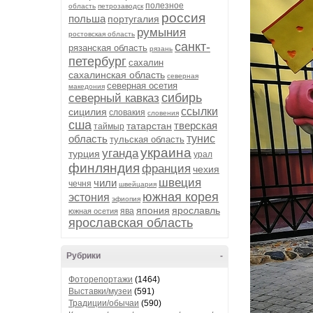
полезное
область
петрозаводск
россия
польша
португалия
румыния
ростовская область
санкт-
рязанская область
рязань
петербург
сахалин
сахалинская область
северная
северная осетия
македония
сибирь
северный кавказ
ссылки
сицилия
словакия
словения
сша
тверская
татарстан
таймыр
область
тунис
тульская область
украина
уганда
турция
урал
финляндия
франция
чехия
швеция
чили
чечня
швейцария
южная корея
эстония
эфиопия
япония
ярославль
ява
южная осетия
ярославская область
Рубрики
-
Фоторепортажи
(1464)
Выставки/музеи
(591)
Традиции/обычаи
(590)