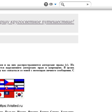
ершу кругосветное путешествие!
 и на них распространяются авторские права (с). Их
ется нарушением авторских прав и запрещено. В целях
шу вас связаться со мной с помощью личного сообщения. С
рию, Польшу, Индию, Японию, Египет, Сирию, Хорватию,