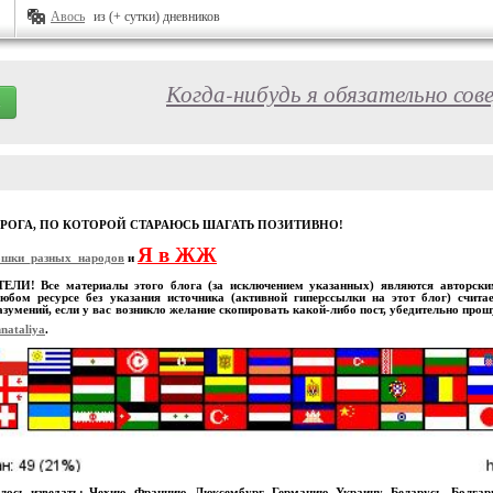
Авось
из (+ сутки) дневников
Когда-нибудь я обязательно сов
ОРОГА, ПО КОТОРОЙ СТАРАЮСЬ ШАГАТЬ ПОЗИТИВНО!
Я в ЖЖ
ошки_разных_народов
и
И! Все материалы этого блога (за исключением указанных) являются авторскими
юбом ресурсе без указания источника (активной гиперссылки на этот блог) счита
зумений, если у вас возникло желание скопировать какой-либо пост, убедительно про
nataliya
.
лось изведать: Чехию, Францию, Люксембург, Германию, Украину, Беларусь, Болга