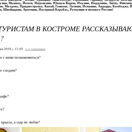
рузию, Мьянму, Йемен, Индонезию, Южную Корею, Италию, Иорданию, Литву, Финлян
ю, Молдову, Приднестровье, Китай, Гонконг, Латвию, Испанию, Андорру, Камбоджу, Вь
ю, Швейцарию, Армению, Нагорный Карабах, Румынию и немного Россию!
ТУРИСТАМ В КОСТРОМЕ РАССКАЗЫВА
?
ря 2018 г. 11:05
+ в цитатник
о с вами познакомиться?
но сходим?
 кафе?
те?
 крысы, а сыр не любят!