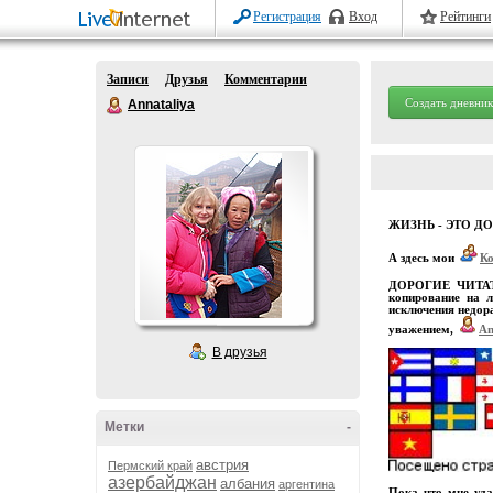
Регистрация
Вход
Рейтинги
Записи
Друзья
Комментарии
Создать дневник
Annataliya
ЖИЗНЬ - ЭТО Д
А здесь мои
К
ДОРОГИЕ ЧИТАТЕЛ
копирование на л
исключения недора
уважением,
An
В друзья
Метки
-
австрия
Пермский край
азербайджан
албания
аргентина
Пока что мне уда