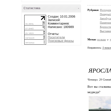
Статистика
-
Рубрики:
Фотореп
Пещеры/
Создан: 10.01.2006
Автобус
Записей:
Памятни
Комментариев:
Крепости
Написано: 180989
Выставки
Отчеты:
Посетители
Метки:
польша
Поисковые фразы
Понравилось:
5 польз
ЯРОСЛА
Четверг, 20 Сентя
Вот вы сталкива
медведя?