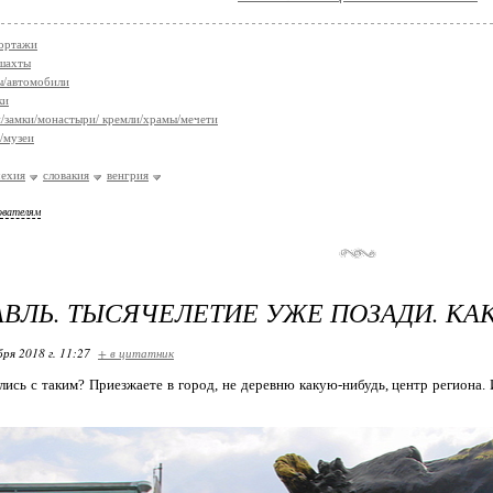
ортажи
шахты
ы/автомобили
ки
/замки/монастыри/ кремли/храмы/мечети
/музеи
чехия
словакия
венгрия
ователям
ВЛЬ. ТЫСЯЧЕЛЕТИЕ УЖЕ ПОЗАДИ. КАК
бря 2018 г. 11:27
+ в цитатник
лись с таким? Приезжаете в город, не деревню какую-нибудь, центр региона. 