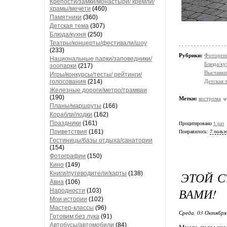
Крепости/замки/монастыри/ кремли/
храмы/мечети
(460)
Памятники
(360)
Детская тема
(307)
Блюда/кухня
(250)
Театры/концерты/фестивали/шоу
(233)
Рубрики:
Фотореп
Национальные парки/заповедники/
Блюда/ку
зоопарки
(217)
Выставки
Игры/конкурсы/тесты/ рейтинги/
Детская 
голосования
(214)
Железные дороги/метро/трамваи
(190)
Метки:
кострома
Планы/маршруты
(166)
Корабли/лодки
(162)
Праздники
(161)
Процитировано
1 раз
Приветствия
(161)
Понравилось:
7 польз
Гостиницы/базы отдыха/санатории
(154)
Фотографии
(150)
Кино
(149)
ЭТОЙ С
Книги/путеводители/карты
(138)
Авиа
(106)
ВАМИ!
Народности
(103)
Мои истории
(102)
Мастер-классы
(96)
Среда, 03 Октября
Готовим без лука
(91)
Автобусы/автомобили
(84)