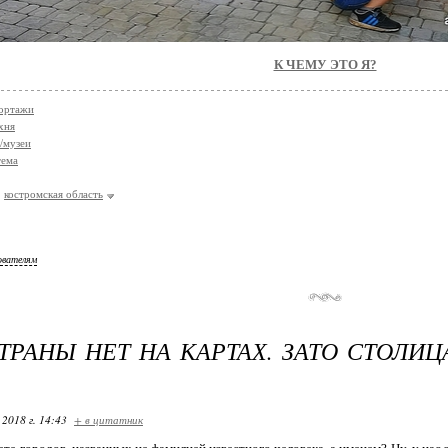
К ЧЕМУ ЭТО Я?
ортажи
хня
/музеи
тема
костромская область
ователям
ТРАНЫ НЕТ НА КАРТАХ. ЗАТО СТОЛИЦА
 2018 г. 14:43
+ в цитатник