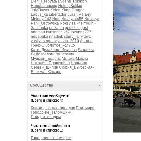
Elen_i_rebyata
Evgenij_Ruskich
Handbalancing
Heler
JBekkie
JulyFlower
Kelen
Khan-Dragon
Lapus_ka
Libertador
Lussit
Mela-ni
Melody-143
Nam
Natalya4455
Nattaliya
Pani_Ostrowska
Roksy
Taikhe
Yogini-
Sashenka
erlika
fro
gedichte
gost
harimau
karlsonchik67
lozanna777
nepaprika
nnadink
starry_fairy
teyty
vasily_sergeev
vesna_2010
Аргона
Граф-С
Золотое_кольцо
Катя_Дизайнер_Иванова
Лаконика
ЛеДо
Мелом_по_стеклу
Мудрый_Бодрис
Мышка-Машка
Наталия_Прошунина
Норманн
Сергей_Щипин
София_Выговская-
Блехман
Юксаре
Сообщества
-
Участник сообществ
(Всего в списке: 4)
Кошки_разных_народов
Пни_мира
Городские_взломщики
Пойдем_поедим
Читатель сообществ
(Всего в списке: 1)
Городские_взломщики