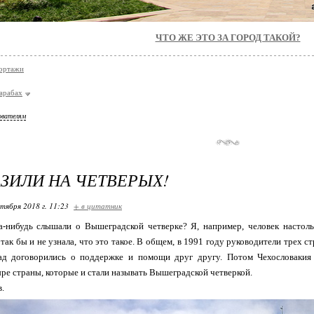
ЧТО ЖЕ ЭТО ЗА ГОРОД ТАКОЙ?
ортажи
арабах
ователям
ЗИЛИ НА ЧЕТВЕРЫХ!
ктября 2018 г. 11:23
+ в цитатник
да-нибудь слышали о Вышеградской четверке? Я, например, человек настол
 так бы и не узнала, что это такое. В общем, в 1991 году руководители трех с
д договорились о поддержке и помощи друг другу. Потом Чехословакия 
ре страны, которые и стали называть Вышеградской четверкой.
.