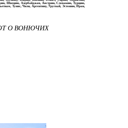
дию, Швецию, Азербайджан, Австрию, Словакию, Турцию,
етнам, Тунис, Чили, Аргентину, Уругвай, Эстонию, Иран,
ЮТ О ВОНЮЧИХ